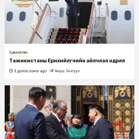
Ерөнхийлөгч
Тажикистаны Ерөнхийлөгчийн айлчлал өндөрлөлөө
3 долоо хоног ago
Аюуш Энхтуул