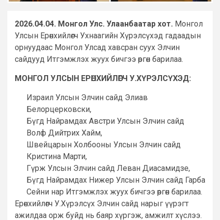
2026.04.04. Монгол Улс. Улаанбаатар хот.
Монгол
Улсын Ерөнхийлөгч Ухнаагийн Хүрэлсүхэд гадаадын
орнуудаас Монгол Улсад хавсран суух Элчин
сайдууд Итгэмжлэх жуух бичгээ өргөн барилаа.
МОНГОЛ УЛСЫН ЕРӨНХИЙЛӨГЧ У.ХҮРЭЛСҮХЭД:
Израил Улсын Элчин сайд Элиав
Белорцерковски,
Бүгд Найрамдах Австри Улсын Элчин сайд
Волф Дийтрих Хайм,
Швейцарын Холбооны Улсын Элчин сайд
Кристина Марти,
Гүрж Улсын Элчин сайд Леван Диасамидзе,
Бүгд Найрамдах Нижер Улсын Элчин сайд Гарба
Сейни нар Итгэмжлэх жуух бичгээ өргөн барилаа.
Ерөнхийлөгч У.Хүрэлсүх Элчин сайд нарыг үүрэгт
ажилдаа орж буйд нь баяр хүргэж, амжилт хүслээ.