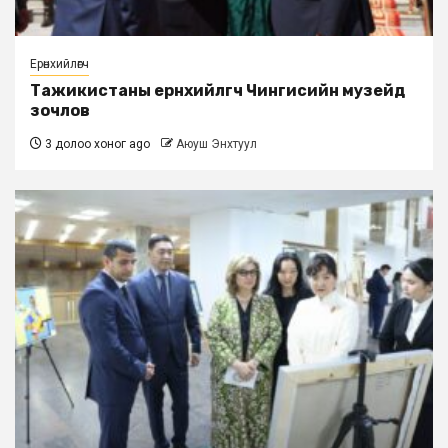
Ерөнхийлөгч
Тажикистаны ерөнхийлөгч Чингисийн музейд
зочлов
3 долоо хоног ago
Аюуш Энхтуул