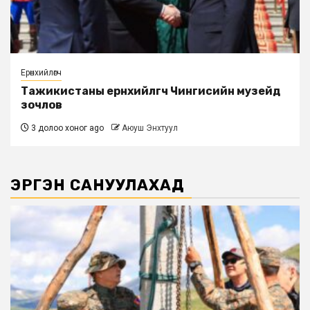
Ерөнхийлөгч
Тажикистаны ерөнхийлөгч Чингисийн музейд
зочлов
3 долоо хоног ago
Аюуш Энхтуул
ЭРГЭН САНУУЛАХАД