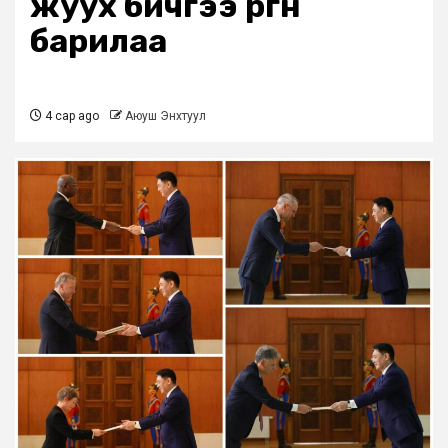
жуух бичгээ өргөн
барилаа
4 сар ago
Аюуш Энхтуул