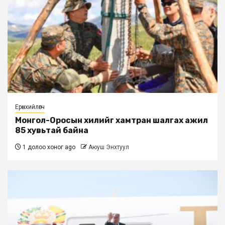
Ерөнхийлөгч
Монгол-Оросын хилийг хамтран шалгах ажил
85 хувьтай байна
1 долоо хоног ago
Аюуш Энхтуул