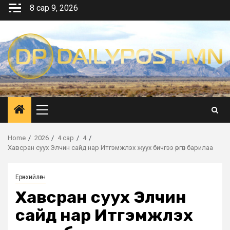
Skip
8 сар 9, 2026
to
content
Primary
Menu
Home
2026
4 сар
4
Хавсран суух Элчин сайд нар Итгэмжлэх жуух бичгээ өргөн барилаа
Ерөнхийлөгч
Хавсран суух Элчин
сайд нар Итгэмжлэх