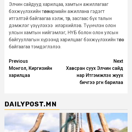
Элчин сайдууд харилцаа, хамтын ажиллагааг
бэхжүүлэхийн төлөө чармайн ажиллана гэдэгт
итгэлтэй байгаагаа хэлж, төр, засгаас бүх талын
дэмжлэг үзүүлэхээ илэрхийлэв. Түүнчлэн олон
улсын хамтын нийгэмлэг, НҮБ болон олон улсын
байгууллагын хүрээнд харилцааг бэхжүүлэхийн төлөө
байгаагаа тэмдэглэлээ.
Post
Previous
Next
Монгол, Киргизийн
Хавсран суух Элчин сайд
navigation
харилцаа
нар Итгэмжлэх жуух
бичгээ өргөн барилаа
DAILYPOST.MN