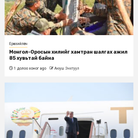
Ерөнхийлөгч
Монгол-Оросын хилийг хамтран шалгах ажил
85 хувьтай байна
1 долоо хоног ago
Аюуш Энхтуул