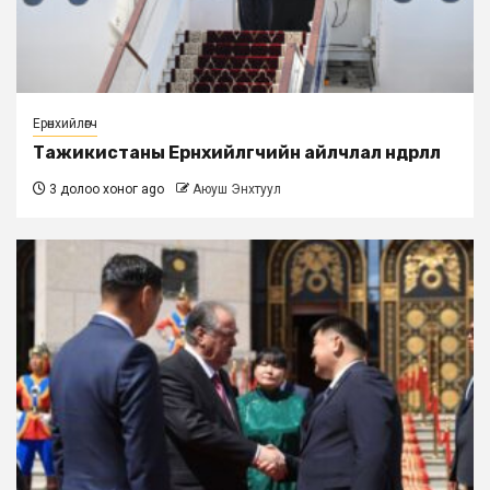
Ерөнхийлөгч
Тажикистаны Ерөнхийлөгчийн айлчлал өндөрлөлөө
3 долоо хоног ago
Аюуш Энхтуул