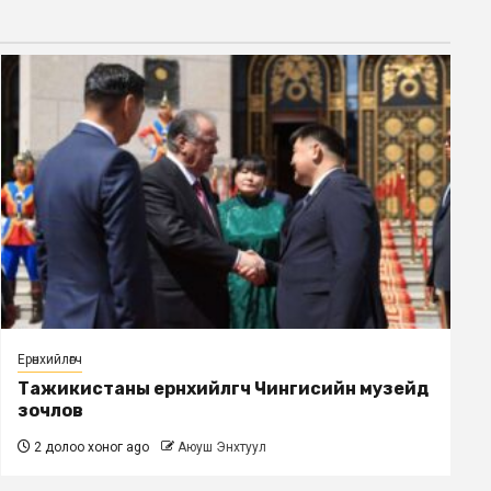
Ерөнхийлөгч
Тажикистаны ерөнхийлөгч Чингисийн музейд
зочлов
2 долоо хоног ago
Аюуш Энхтуул