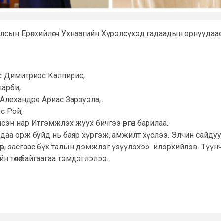
лсын Ерөнхийлөгч Ухнаагийн Хүрэлсүхэд гадаадын орнуудаа
с Димитриос Калпирис,
ларби,
Алехандро Ариас Зарзуэла,
с Рой,
эн нар Итгэмжлэх жуух бичгээ өргөн барилаа.
лдаа орж буйд нь баяр хүргэж, амжилт хүслээ. Элчин сайдуу
төр, засгаас бүх талын дэмжлэг үзүүлэхээ илэрхийлэв. Түү
төлөө байгаагаа тэмдэглэлээ.