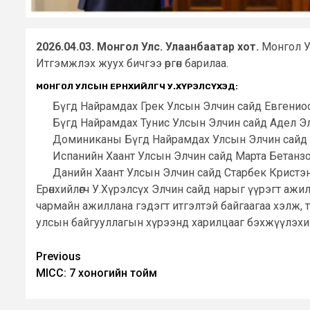
2026.04.03. Монгол Улс. Улаанбаатар хот.
Монгол У
Итгэмжлэх жуух бичгээ өргөн барилаа.
МОНГОЛ УЛСЫН ЕРӨНХИЙЛӨГЧ У.ХҮРЭЛСҮХЭД:
Бүгд Найрамдах Грек Улсын Элчин сайд Евгенио
Бүгд Найрамдах Тунис Улсын Элчин сайд Адел Э
Доминиканы Бүгд Найрамдах Улсын Элчин сайд 
Испанийн Хаант Улсын Элчин сайд Марта Бетанзо
Данийн Хаант Улсын Элчин сайд Старбек Кристэнс
Ерөнхийлөгч У.Хүрэлсүх Элчин сайд нарыг үүрэгт ажи
чармайн ажиллана гэдэгт итгэлтэй байгаагаа хэлж, 
улсын байгууллагын хүрээнд харилцааг бэхжүүлэхийн 
Post
Previous
MICC: 7 хоногийн тойм
navigation