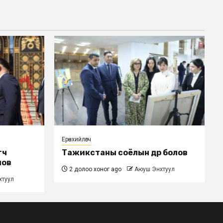
Ерөнхийлөгч
гч
Тажикстаны соёлын өдөр болов
лов
2 долоо хоног ago
Аюуш Энхтуул
хтуул