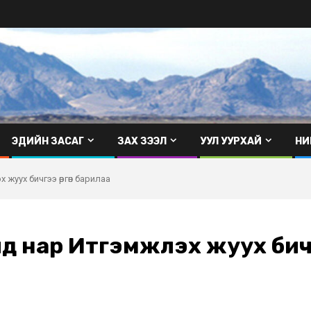
ЭДИЙН ЗАСАГ
ЗАХ ЗЭЭЛ
УУЛ УУРХАЙ
НИ
 жуух бичгээ өргөн барилаа
д нар Итгэмжлэх жуух бичг