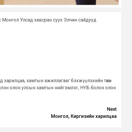
с Монгол Улсад хавсран суух Элчин сайдууд
д харилцаа, хамтын ажиллагааг бэхжүүлэхийн төлөө
нчлэн олон улсын хамтын нийгэмлэг, НҮБ болон олон
Next
Монгол, Киргизийн харилцаа