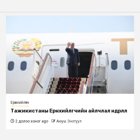
Ерөнхийлөгч
Тажикистаны Ерөнхийлөгчийн айлчлал өндөрлөлөө
2 долоо хоног ago
Аюуш Энхтуул