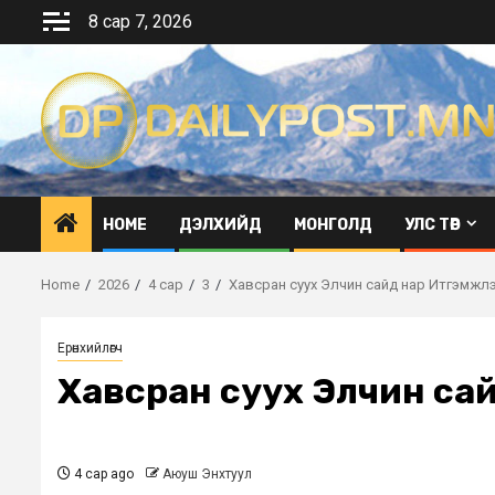
Skip
8 сар 7, 2026
to
content
HOME
ДЭЛХИЙД
МОНГОЛД
УЛС ТӨР
Home
2026
4 сар
3
Хавсран суух Элчин сайд нар Итгэмжлэх
Ерөнхийлөгч
Хавсран суух Элчин сай
4 сар ago
Аюуш Энхтуул