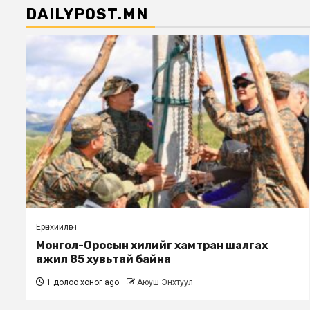
DAILYPOST.MN
Ерөнхийлөгч
Монгол-Оросын хилийг хамтран шалгах
ажил 85 хувьтай байна
1 долоо хоног ago
Аюуш Энхтуул