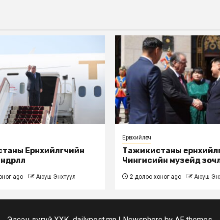
Ерөнхийлөгч
таны Ерөнхийлөгчийн
Тажикистаны ерөнхийлө
дөрлөлөө
Чингисийн музейд зоч
оног ago
Аюуш Энхтуул
2 долоо хоног ago
Аюуш Эн
Элсэн дугуй ХХК, dailypost.mn
|
Newsphere
by AF themes.