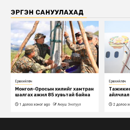
ЭРГЭН САНУУЛАХАД
Ерөнхийлөгч
Ерөнхийлөгч
Монгол-Оросын хилийг хамтран
Тажикис
шалгах ажил 85 хувьтай байна
айлчлал өн
1 долоо хоног ago
Аюуш Энхтуул
2 долоо х