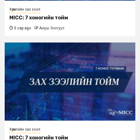
Хөрөнгийн зах зээл
MICC: 7 хоногийн тойм
5 сар ago
Аюуш Энхтуул
Хөрөнгийн зах зээл
MICC: 7 хоногийн тойм