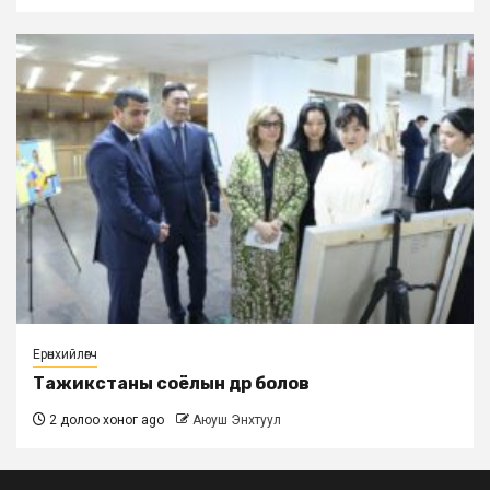
Ерөнхийлөгч
Тажикстаны соёлын өдөр болов
2 долоо хоног ago
Аюуш Энхтуул