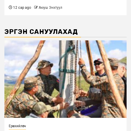
12 сар ago
Аюуш Энхтуул
ЭРГЭН САНУУЛАХАД
Ерөнхийлөгч