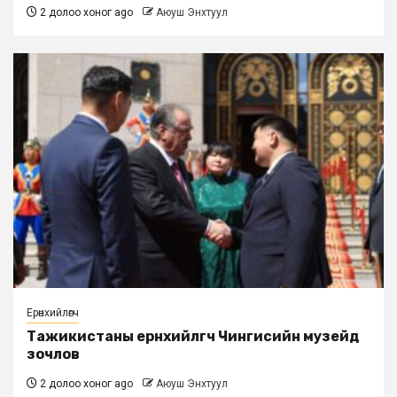
2 долоо хоног ago
Аюуш Энхтуул
Ерөнхийлөгч
Тажикистаны ерөнхийлөгч Чингисийн музейд
зочлов
2 долоо хоног ago
Аюуш Энхтуул