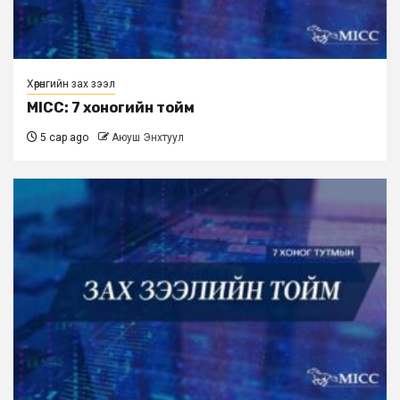
Хөрөнгийн зах зээл
MICC: 7 хоногийн тойм
5 сар ago
Аюуш Энхтуул