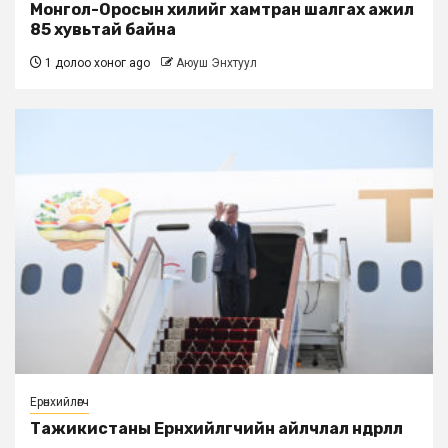
Монгол-Оросын хилийг хамтран шалгах ажил
85 хувьтай байна
1 долоо хоног ago
Аюуш Энхтуул
Ерөнхийлөгч
Тажикистаны Ерөнхийлөгчийн айлчлал өндөрлөлөө