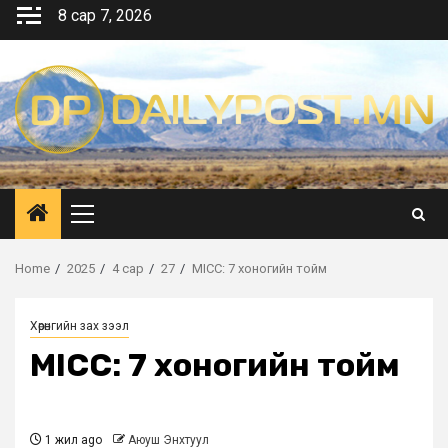
Skip
8 сар 7, 2026
to
content
Primary
Menu
Home
2025
4 сар
27
MICC: 7 хоногийн тойм
Хөрөнгийн зах зээл
MICC: 7 хоногийн тойм
1 жил ago
Аюуш Энхтуул