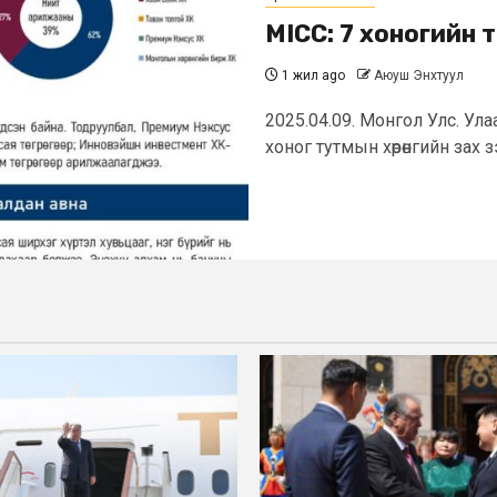
MICC: 7 хоногийн 
1 жил ago
Аюуш Энхтуул
2025.04.09. Монгол Улс. Ул
хоног тутмын хөрөнгийн зах 