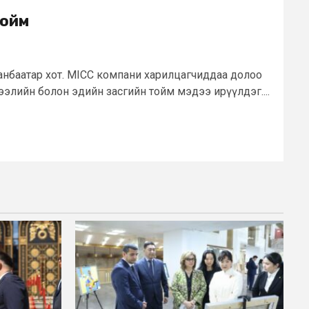
тойм
аанбаатар хот. MICC компани харилцагчиддаа долоо
зээлийн болон эдийн засгийн тойм мэдээ ирүүлдэг....