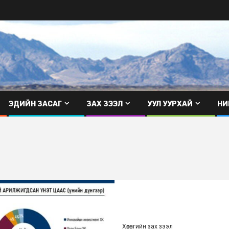
ЭДИЙН ЗАСАГ
ЗАХ ЗЭЭЛ
УУЛ УУРХАЙ
НИ
Хөрөнгийн зах зээл