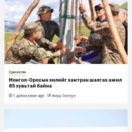
Ерөнхийлөгч
Монгол-Оросын хилийг хамтран шалгах ажил
85 хувьтай байна
1 долоо хоног ago
Аюуш Энхтуул