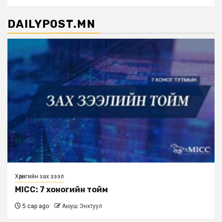
DAILYPOST.MN
Хөрөнгийн зах зээл
MICC: 7 хоногийн тойм
5 сар ago
Аюуш Энхтуул