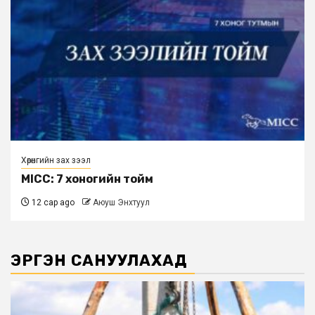
Хөрөнгийн зах зээл
MICC: 7 хоногийн тойм
12 сар ago
Аюуш Энхтуул
ЭРГЭН САНУУЛАХАД