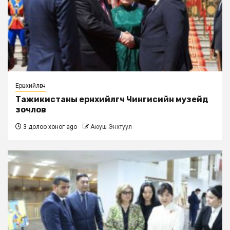
Ерөнхийлөгч
Тажикистаны ерөнхийлөгч Чингисийн музейд
зочлов
3 долоо хоног ago
Аюуш Энхтуул