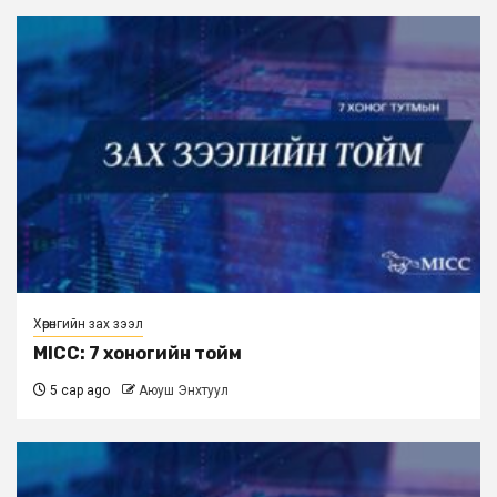
Хөрөнгийн зах зээл
MICC: 7 хоногийн тойм
5 сар ago
Аюуш Энхтуул