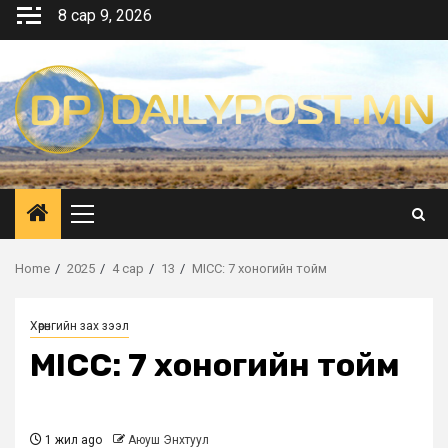
Skip
8 сар 9, 2026
to
content
Primary
Menu
Home
2025
4 сар
13
MICC: 7 хоногийн тойм
Хөрөнгийн зах зээл
MICC: 7 хоногийн тойм
1 жил ago
Аюуш Энхтуул