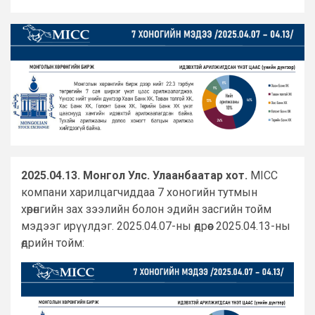
2025.04.13. Монгол Улс. Улаанбаатар хот.
MICC
компани харилцагчиддаа 7 хоногийн тутмын
хөрөнгийн зах зээлийн болон эдийн засгийн тойм
мэдээг ирүүлдэг. 2025.04.07-ны өдрөөс 2025.04.13-ны
өдрийн тойм: