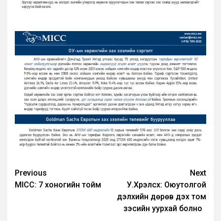
Post
Previous
Next
MICC: 7 хоногийн тойм
У.Хүрэлсүх: Оюутолгой
navigation
дэлхийн дөрөв дэх том
зэсийн уурхай болно