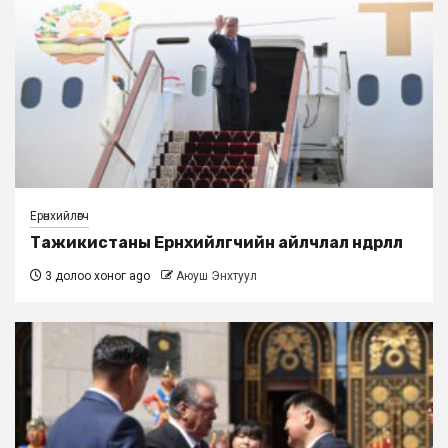
Ерөнхийлөгч
Тажикистаны Ерөнхийлөгчийн айлчлал өндөрлөлөө
3 долоо хоног ago
Аюуш Энхтуул