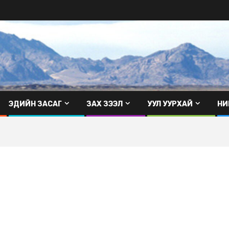
ЭДИЙН ЗАСАГ
ЗАХ ЗЭЭЛ
УУЛ УУРХАЙ
НИ