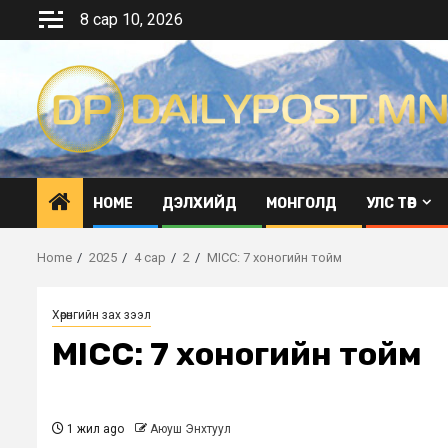
Skip
8 сар 10, 2026
to
content
HOME
ДЭЛХИЙД
МОНГОЛД
УЛС ТӨР
Home
2025
4 сар
2
MICC: 7 хоногийн тойм
Хөрөнгийн зах зээл
MICC: 7 хоногийн тойм
1 жил ago
Аюуш Энхтуул