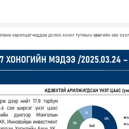
ани харилцагчиддаа долоо хоног тутмын хөрөнгийн зах зээ