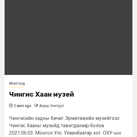
Монголд
Чингис Хаан музей
2 жил ago
Аюуш Энхтуул
Чингисийн хадны бичиг Эрмитажийн музейгээс
Чингис Хааны музейд тавигдахаар болов
2021.06.03. Монгол Улс. Улаанбаатар хот. ОХУ-ын