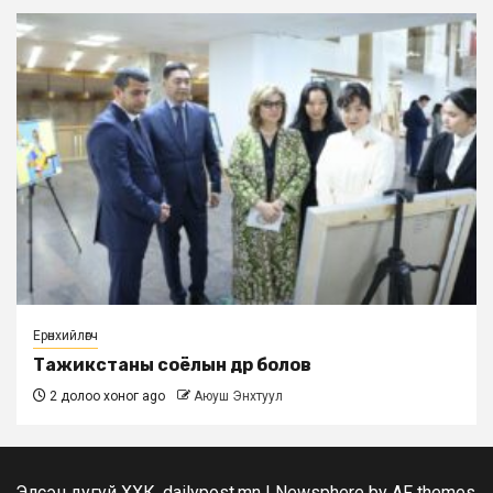
Ерөнхийлөгч
Тажикстаны соёлын өдөр болов
2 долоо хоног ago
Аюуш Энхтуул
Элсэн дугуй ХХК, dailypost.mn
|
Newsphere
by AF themes.