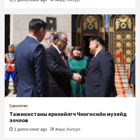
2 долоо хоног ago
Аюуш Энхтуул
Ерөнхийлөгч
Тажикистаны ерөнхийлөгч Чингисийн музейд
зочлов
2 долоо хоног ago
Аюуш Энхтуул