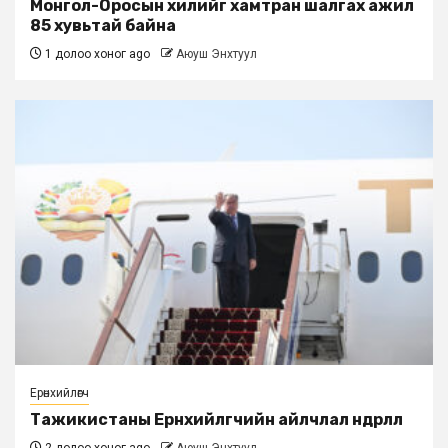
Монгол-Оросын хилийг хамтран шалгах ажил
85 хувьтай байна
1 долоо хоног ago
Аюуш Энхтуул
Ерөнхийлөгч
Тажикистаны Ерөнхийлөгчийн айлчлал өндөрлөлөө