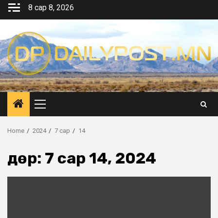
Skip
8 сар 8, 2026
to
content
Primary
Menu
Home
2024
7 сар
14
Өдөр:
7 сар 14, 2024