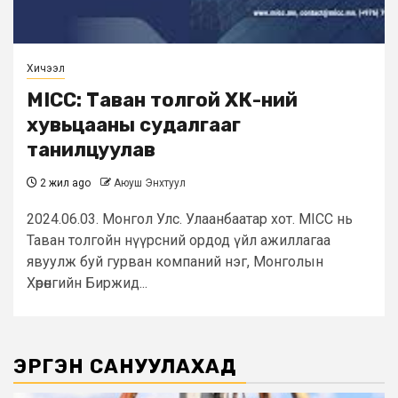
Хичээл
MICC: Таван толгой ХК-ний
хувьцааны судалгааг
танилцуулав
2 жил ago
Аюуш Энхтуул
2024.06.03. Монгол Улс. Улаанбаатар хот. MICC нь
Таван толгойн нүүрсний ордод үйл ажиллагаа
явуулж буй гурван компаний нэг, Монголын
Хөрөнгийн Биржид...
ЭРГЭН САНУУЛАХАД