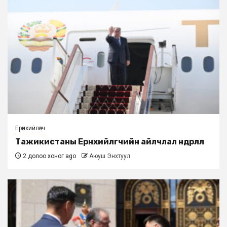
Ерөнхийлөгч
Тажикистаны Ерөнхийлөгчийн айлчлал өндөрлөлөө
2 долоо хоног ago
Аюуш Энхтуул