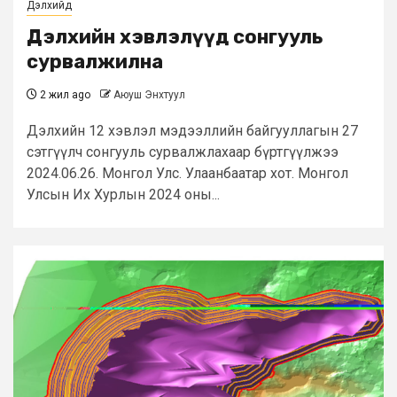
Дэлхийд
Дэлхийн хэвлэлүүд сонгууль
сурвалжилна
2 жил ago
Аюуш Энхтуул
Дэлхийн 12 хэвлэл мэдээллийн байгууллагын 27
сэтгүүлч сонгууль сурвалжлахаар бүртгүүлжээ
2024.06.26. Монгол Улс. Улаанбаатар хот. Монгол
Улсын Их Хурлын 2024 оны...