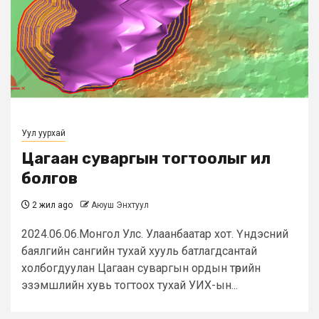
Уул уурхай
Цагаан суваргын тогтоолыг ил
болгов
2 жил ago
Аюуш Энхтуул
2024.06.06.Монгол Улс. Улаанбаатар хот. Үндэсний
баялгийн сангийн тухай хууль батлагдсантай
холбогдуулан Цагаан суваргын ордын төрийн
эзэмшлийн хувь тогтоох тухай УИХ-ын...