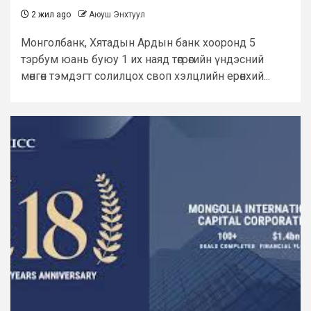
2 жил ago
Аюуш Энхтуул
Монголбанк, Хятадын Ардын банк хооронд 5
тэрбум юань буюу 1 их наяд төгрөгийн үндэсний
мөнгөн тэмдэгт солилцох своп хэлцлийн ерөнхий...