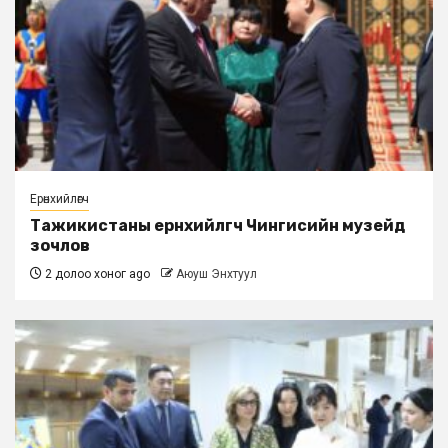
Ерөнхийлөгч
Тажикистаны ерөнхийлөгч Чингисийн музейд
зочлов
2 долоо хоног ago
Аюуш Энхтуул