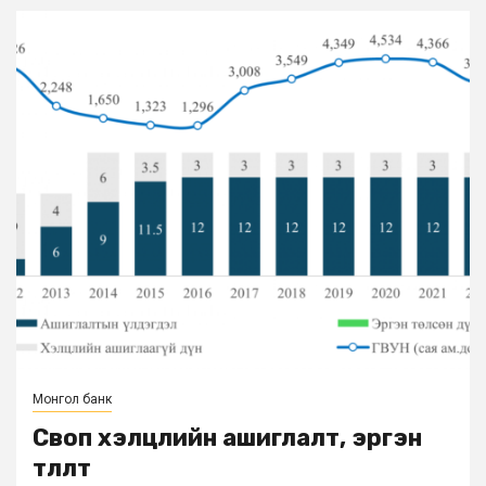
Монгол банк
Своп хэлцлийн ашиглалт, эргэн
төлөлт