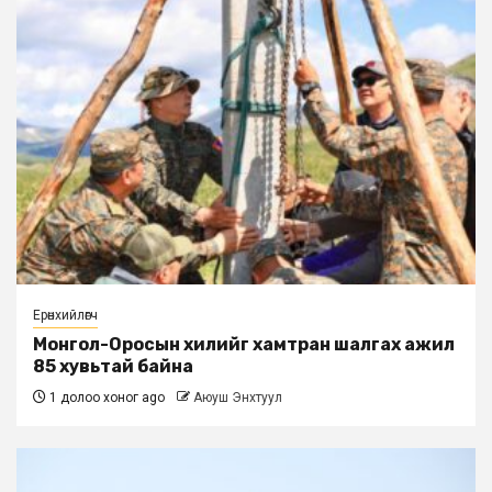
Ерөнхийлөгч
Монгол-Оросын хилийг хамтран шалгах ажил
85 хувьтай байна
1 долоо хоног ago
Аюуш Энхтуул