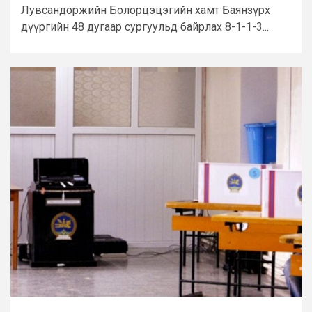
Лувсандоржийн Болорцэцэгийн хамт Баянзүрх
дүүргийн 48 дугаар сургуульд байрлах 8-1-1-3...