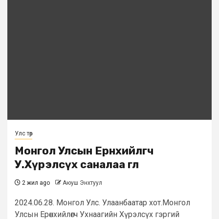
Улс төр
Монгол Улсын Ерөнхийлөгч
У.Хүрэлсүх саналаа өглөө
2 жил ago
Аюуш Энхтуул
2024.06.28. Монгол Улс. Улаанбаатар хот.Монгол
Улсын Ерөнхийлөгч Ухнаагийн Хүрэлсүх гэргий