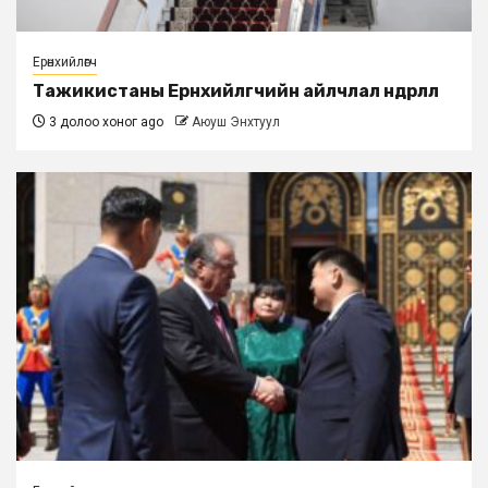
Ерөнхийлөгч
Тажикистаны Ерөнхийлөгчийн айлчлал өндөрлөлөө
3 долоо хоног ago
Аюуш Энхтуул