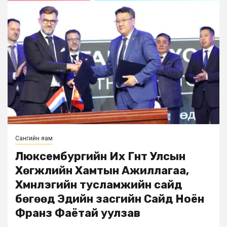
Сангийн яам
Люксембургийн Их Гүнт Улсын
Хөгжлийн Хамтын Ажиллагаа,
Хүмүүнлэгийн тусламжийн сайд
бөгөөд Эдийн засгийн Сайд Ноён
Франз Фаётaй уулзaв