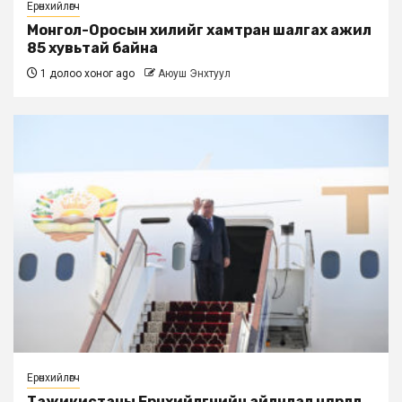
Ерөнхийлөгч
Монгол-Оросын хилийг хамтран шалгах ажил
85 хувьтай байна
1 долоо хоног ago
Аюуш Энхтуул
Ерөнхийлөгч
Тажикистаны Ерөнхийлөгчийн айлчлал өндөрлөлөө