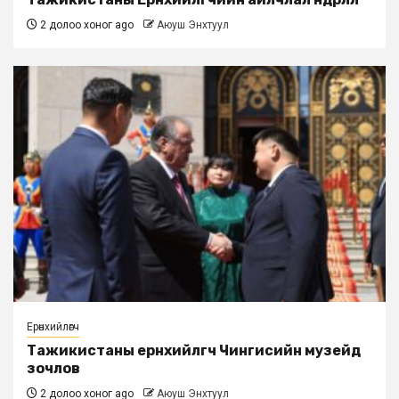
2 долоо хоног ago
Аюуш Энхтуул
Ерөнхийлөгч
Тажикистаны ерөнхийлөгч Чингисийн музейд
зочлов
2 долоо хоног ago
Аюуш Энхтуул