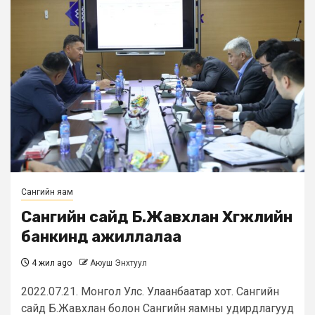
Сангийн яам
Сангийн сайд Б.Жавхлан Хөгжлийн
банкинд ажиллалаа
4 жил ago
Аюуш Энхтуул
2022.07.21. Монгол Улс. Улаанбаатар хот. Сангийн
сайд Б.Жавхлан болон Сангийн яамны удирдлагууд