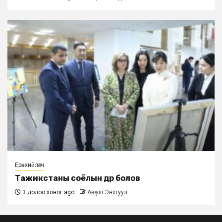
Ерөнхийлөгч
Тажикстаны соёлын өдөр болов
3 долоо хоног ago
Аюуш Энхтуул