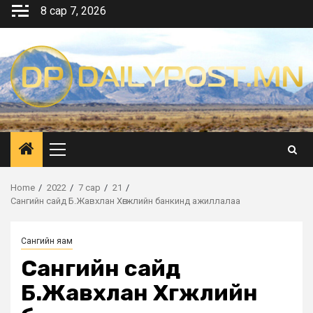
Skip
8 сар 7, 2026
to
content
Primary
Menu
Home
2022
7 сар
21
Сангийн сайд Б.Жавхлан Хөгжлийн банкинд ажиллалаа
Сангийн яам
Сангийн сайд
Б.Жавхлан Хөгжлийн