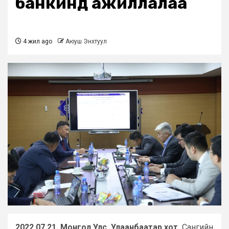
банкинд ажиллалаа
4 жил ago
Аюуш Энхтуул
2022.07.21. Монгол Улс. Улаанбаатар хот.
Сангийн