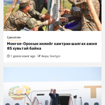
Ерөнхийлөгч
Монгол-Оросын хилийг хамтран шалгах ажил
85 хувьтай байна
1 долоо хоног ago
Аюуш Энхтуул