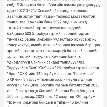
сайд Б.Жавхлан болон Сангийн яамны удирдлагууд
өнөөдөр /2022.07.21/ Хөгжлийн банкинд ажиллаж,
зээлийн эргэн төлөлт, явцын талаарх мэдээлэлтэй
танилцлаа. Хөгжлийн банк 2022 онд 1 их наяд
төгрөгийн зээлийг эргэн төлүүлэхээс өнөөдрийн
байдлаар 503.5 тэрбум төгрөгийн зээлийг эргэн
төлүүлээд байна. Өнөөдрийн уулзалтаар эх үүсвэр нь
тодорхойгүй, өмчийн анхны барьцаа өөрчлөгдөж барьцаа
хөрөнгийн шаардлага хангахааргүй болсон 3 зээлийн
эргэн төлөлтийн асуудлыг Хөгжлийн банкны
удирдлагууд Сангийн сайдад танилцууллаа.
Тодруулбал “Хөтөл” ХХК-ийн 329 тэрбум төгрөгийн зээл,
“Эрэл” ХХК-ийн 129 тэрбумын зээл, “Газ импорт”
ХХК-ийн 8 тэрбум төгрөгийн зээлийн үлдэгдлийн
асуудлыг онцлов. Засгийн газрын баталгаатай 2023
оны 9 сард төлөгдөх Хөгжлийн банкны Евро бондын
500 сая доллар, 2023 оны 12 сард төлөх 720 тэрбум
төгрөгийн Самурай бондын өр төлбөрийг Хөгжлийн