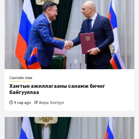
Сангийн яам
Хамтын ажиллагааны санамж бичиг
байгууллаа
9 сар ago
Аюуш Энхтуул