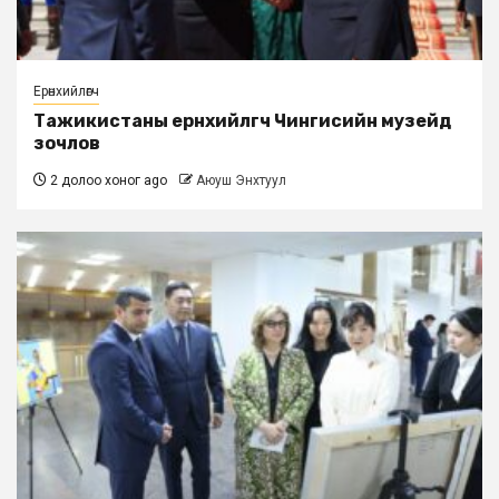
Ерөнхийлөгч
Тажикистаны ерөнхийлөгч Чингисийн музейд
зочлов
2 долоо хоног ago
Аюуш Энхтуул