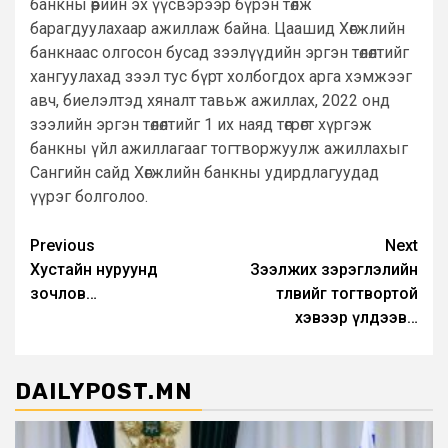
банкны өөрийн эх үүсвэрээр бүрэн төлж
барагдуулахаар ажиллаж байна. Цаашид Хөгжлийн
банкнаас олгосон бусад зээлүүдийн эргэн төлөлтийг
хангуулахад зээл тус бүрт холбогдох арга хэмжээг
авч, биелэлтэд хяналт тавьж ажиллах, 2022 онд
зээлийн эргэн төлөлтийг 1 их наяд төгрөгт хүргэж
банкны үйл ажиллагааг тогтворжуулж ажиллахыг
Сангийн сайд Хөгжлийн банкны удирдлагуудад
үүрэг болголоо.
Post
Previous
Next
Хустайн нуруунд
Зээлжих зэрэглэлийн
navigation
зочлов…
төлөвийг тогтвортой
хэвээр үлдээв…
DAILYPOST.MN