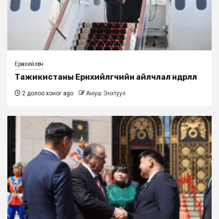
Ерөнхийлөгч
Тажикистаны Ерөнхийлөгчийн айлчлал өндөрлөлөө
2 долоо хоног ago
Аюуш Энхтуул