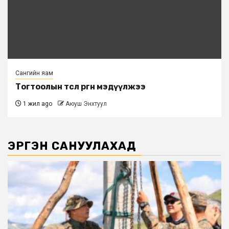
Сангийн яам
Тогтоолын төсөл өргөн мэдүүлжээ
1 жил ago
Аюуш Энхтуул
ЭРГЭН САНУУЛАХАД