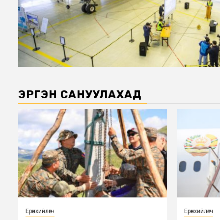
ЭРГЭН САНУУЛАХАД
Ерөнхийлөгч
Ерөнхийлөгч