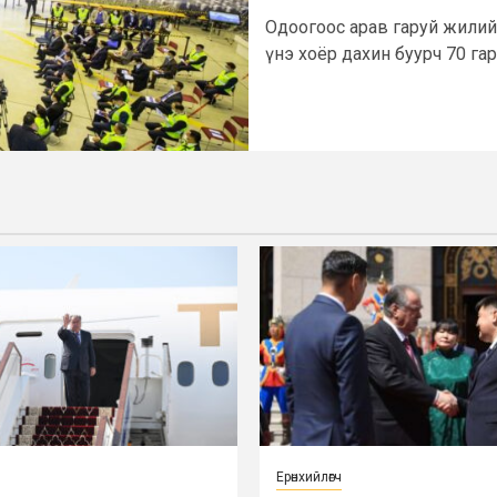
Одоогоос арав гаруй жилийн
үнэ хоёр дахин буурч 70 гар
Ерөнхийлөгч