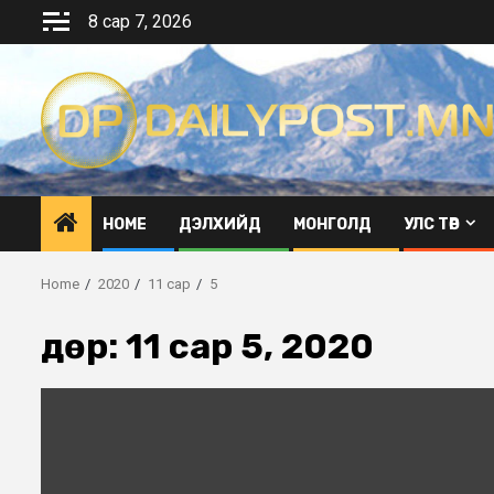
Skip
8 сар 7, 2026
to
content
HOME
ДЭЛХИЙД
МОНГОЛД
УЛС ТӨР
Home
2020
11 сар
5
Өдөр:
11 сар 5, 2020