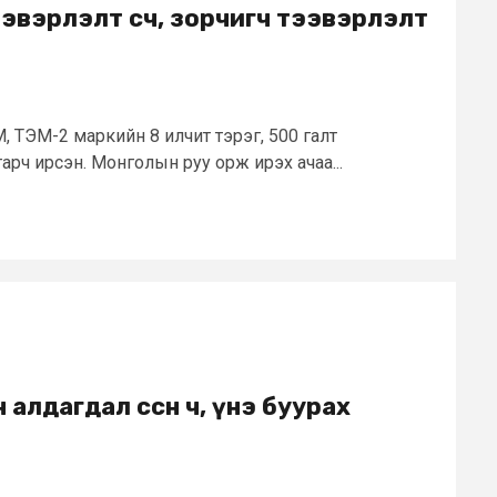
тээвэрлэлт өсч, зорчигч тээвэрлэлт
М, ТЭМ-2 маркийн 8 илчит тэрэг, 500 галт
арч ирсэн. Монголын руу орж ирэх ачаа...
алдагдал өссөн ч, үнэ буурах