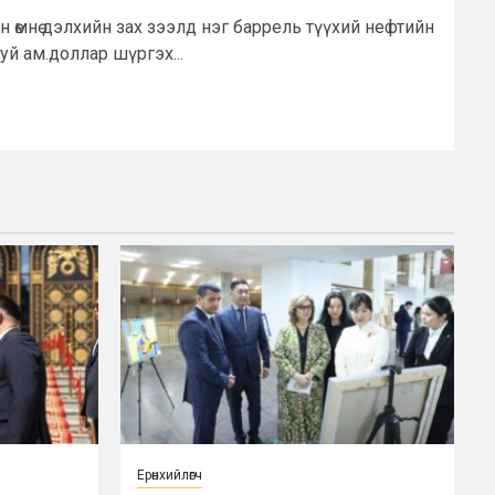
 өмнө дэлхийн зах зээлд нэг баррель түүхий нефтийн
уй ам.доллар шүргэх...
Ерөнхийлөгч