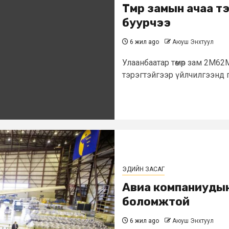
Төмөр замын ачаа 
буурчээ
6 жил ago
Аюуш Энхтуул
Улаанбаатар төмөр зам 2М62
тэрэгтэйгээр үйлчилгээнд г
ЭДИЙН ЗАСАГ
Авиа компаниудын 
боломжтой
6 жил ago
Аюуш Энхтуул