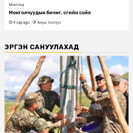
Монголд
Монголчуудын бичиг, үсгийн соёл
9 сар ago
Аюуш Энхтуул
ЭРГЭН САНУУЛАХАД