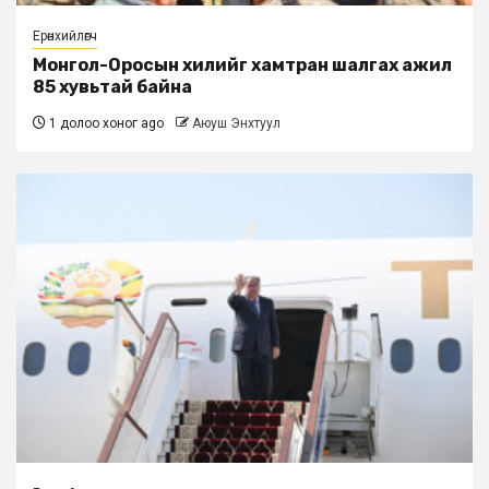
Ерөнхийлөгч
Монгол-Оросын хилийг хамтран шалгах ажил
85 хувьтай байна
1 долоо хоног ago
Аюуш Энхтуул