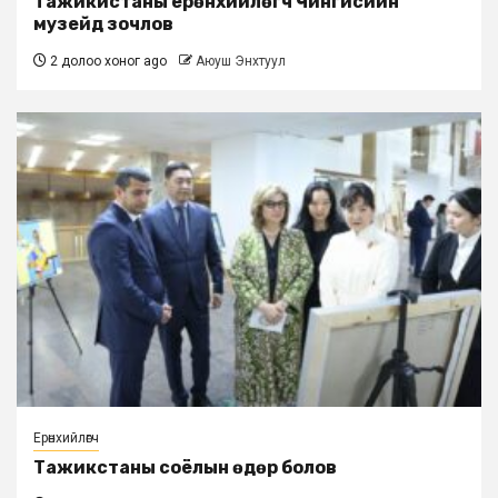
Тажикистаны ерөнхийлөгч Чингисийн
музейд зочлов
2 долоо хоног ago
Аюуш Энхтуул
Ерөнхийлөгч
Тажикстаны соёлын өдөр болов