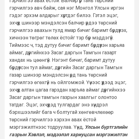
гэрчилгээ авах ёстой. Балчир үр тань төрсний
гэрчилгээ авч байж, сая нэг Монгол Улсын иргэн
гэдэг эрхэм алдарыг хүртдэг билээ. Гэтэл эцэг,
эхчүүд шинээр мэндэлсэн балчир үрдээ төрсний
гэрчилгээ авахын тулд ямар бичиг баримт бүрдүүлэх,
хичнээн төгрөг төлөх ёстойг тэр бүр мэддэгүй.
Тиймээс ч, тэд дутуу бичиг баримт бүрдүүлэн харьяа
аймаг, дүүргийнхээ Засаг даргын Тамгын газарт
хандах нь цөөнгүй. Нэгэнт бичиг, баримт дутуу
бүрдүүлсэн тул аймаг, дүүргийн Засаг даргын Тамгын
газар шинээр мэндэлсэн үрд тань төрсний
гэрчилгээ өгөхгүй нь ойлгомжой. Үүнээс үүдээд эцэг,
эхчүүд алтан цагаа гарздан харъяа аймаг дүүргийнхээ
Засаг даргын тамгын газрын хаалгыг олонтоо
татдаг. Эцэг, эхчүүдэд тулгардаг энэ хүндрэл
бэрхшээлийг бага ч болтугай хөнгөвчлөхөөр
төрсний гэрчилгээ хэрхэн авах ёстой
мэргэжилтнээс тодруулав. Үүнд,
Улсын бүртгэлийн
газрын Хэвлэл, мэдээлэл хариуцсан мэргэжилтэн