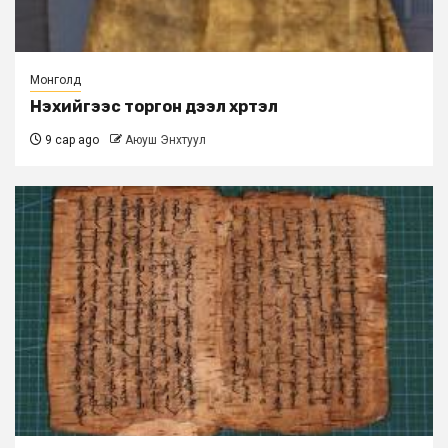
Монголд
Нэхийгээс торгон дээл хүртэл
9 сар ago
Аюуш Энхтуул