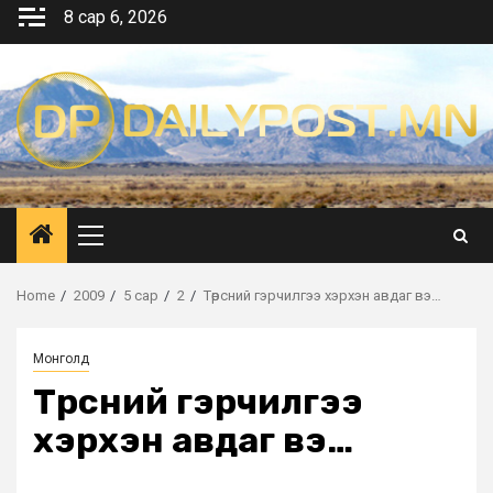
Skip
8 сар 6, 2026
to
content
Primary
Menu
Home
2009
5 сар
2
Төрсний гэрчилгээ хэрхэн авдаг вэ…
Монголд
Төрсний гэрчилгээ
хэрхэн авдаг вэ…