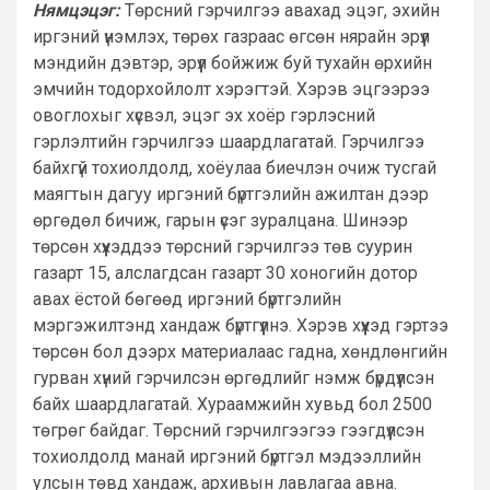
Нямцэцэг:
Төрсний гэрчилгээ авахад эцэг, эхийн
иргэний үнэмлэх, төрөх газраас өгсөн нярайн эрүүл
мэндийн дэвтэр, эрүүл бойжиж буй тухайн өрхийн
эмчийн тодорхойлолт хэрэгтэй. Хэрэв эцгээрээ
овоглохыг хүсвэл, эцэг эх хоёр гэрлэсний
гэрлэлтийн гэрчилгээ шаардлагатай. Гэрчилгээ
байхгүй тохиолдолд, хоёулаа биечлэн очиж тусгай
маягтын дагуу иргэний бүртгэлийн ажилтан дээр
өргөдөл бичиж, гарын үсэг зуралцана. Шинээр
төрсөн хүүхэддээ төрсний гэрчилгээ төв суурин
газарт 15, алслагдсан газарт 30 хоногийн дотор
авах ёстой бөгөөд иргэний бүртгэлийн
мэргэжилтэнд хандаж бүртгүүлнэ. Хэрэв хүүхэд гэртээ
төрсөн бол дээрх материалаас гадна, хөндлөнгийн
гурван хүний гэрчилсэн өргөдлийг нэмж бүрдүүлсэн
байх шаардлагатай. Хураамжийн хувьд бол 2500
төгрөг байдаг. Төрсний гэрчилгээгээ гээгдүүлсэн
тохиолдолд манай иргэний бүртгэл мэдээллийн
улсын төвд хандаж, архивын лавлагаа авна.