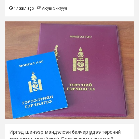
17 жил ago
Аюуш Энхтуул
Иргэд шинээр мэндэлсэн балчир үрдээ төрсний