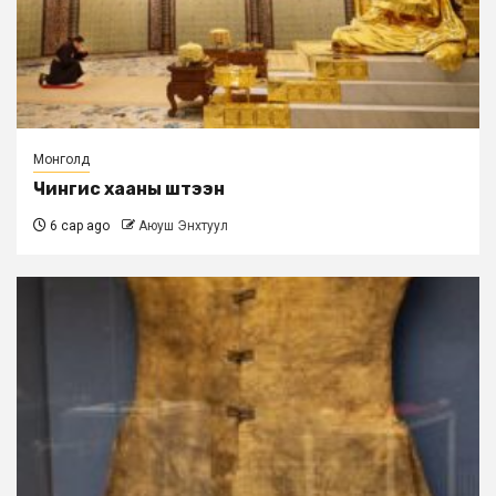
Монголд
Чингис хааны шүтээн
6 сар ago
Аюуш Энхтуул