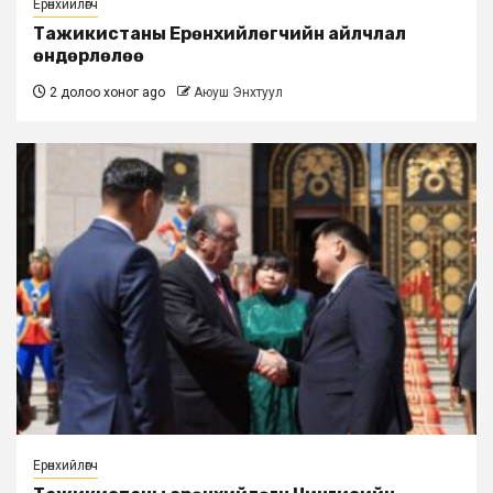
Ерөнхийлөгч
Тажикистаны Ерөнхийлөгчийн айлчлал
өндөрлөлөө
2 долоо хоног ago
Аюуш Энхтуул
Ерөнхийлөгч