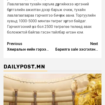
Лавлагаагаа тухайн харъяа дүүргийнхээ иргэний
бүртгэлийн ажилтан дээр барьж очиж, тухайн
лавлагаагаараа гэрчилгээ бичүүлж авна. Торгуулийн
хувьд 1000-5000 мянган төгрөг хүртэл байдаг.
Гэрчилгээний үнэ бол 2500 төгрөгөө төлөөд авах
боломжтой байгаа гэсэн тайлбар өгсөн юм.
Post
Previous
Next
Хямралын үеийн гэрээ…
Барилга sale үзэсгэлэн…
navigation
DAILYPOST.MN