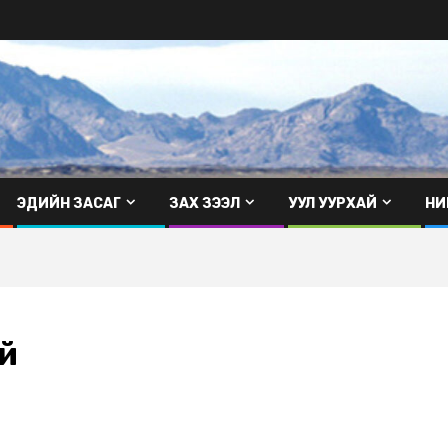
ЭДИЙН ЗАСАГ
ЗАХ ЗЭЭЛ
УУЛ УУРХАЙ
НИ
й