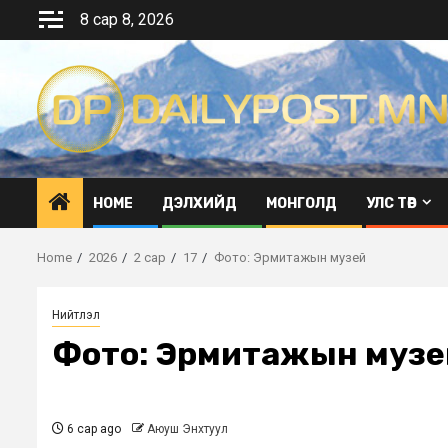
Skip
8 сар 8, 2026
to
content
HOME
ДЭЛХИЙД
МОНГОЛД
УЛС ТӨР
Home
2026
2 сар
17
Фото: Эрмитажын музей
Нийтлэл
Фото: Эрмитажын музе
6 сар ago
Аюуш Энхтуул