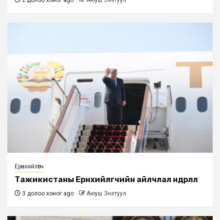
2 долоо хоног ago
Аюуш Энхтуул
Ерөнхийлөгч
Тажикистаны Ерөнхийлөгчийн айлчлал өндөрлөлөө
3 долоо хоног ago
Аюуш Энхтуул