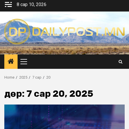
Skip
8 сар 10, 2026
to
content
Primary
Menu
Home
2025
7 сар
20
Өдөр:
7 сар 20, 2025