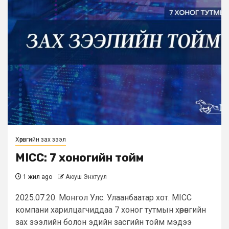
Хөрөнгийн зах зээл
MICC: 7 хоногийн тойм
1 жил ago
Аюуш Энхтуул
2025.07.20. Монгол Улс. Улаанбаатар хот. MICC
компани харилцагчиддаа 7 хоног тутмын хөрөнгийн
зах зээлийн болон эдийн засгийн тойм мэдээ