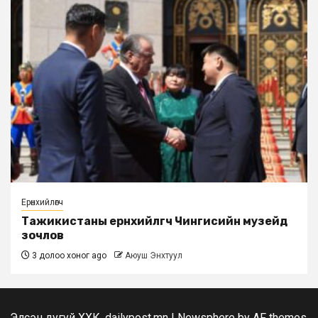
Ерөнхийлөгч
Тажикистаны ерөнхийлөгч Чингисийн музейд
зочлов
3 долоо хоног ago
Аюуш Энхтуул
Элсэн дугуй ХХК, dailypost.mn
|
Newsphere
by AF themes.