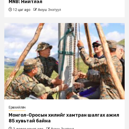
MNB: Нийтлэл
12 цаг ago
Аюуш Энхтуул
Ерөнхийлөгч
Монгол-Оросын хилийг хамтран шалгах ажил
85 хувьтай байна