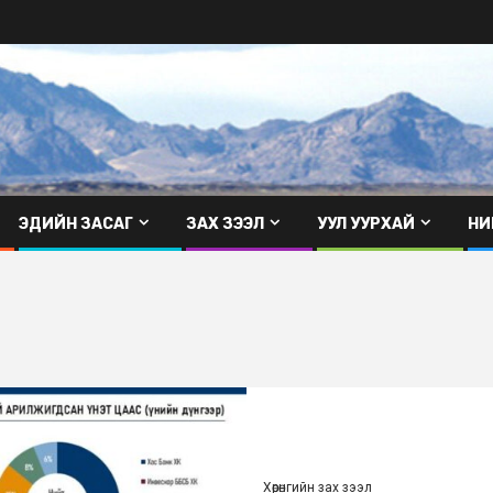
ЭДИЙН ЗАСАГ
ЗАХ ЗЭЭЛ
УУЛ УУРХАЙ
НИ
Хөрөнгийн зах зээл