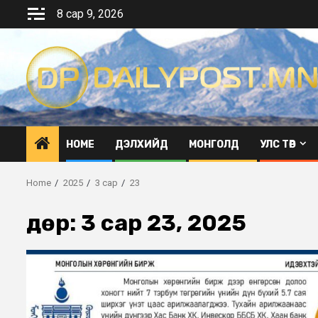
Skip
8 сар 9, 2026
to
content
HOME
ДЭЛХИЙД
МОНГОЛД
УЛС ТӨР
Home
2025
3 сар
23
Өдөр:
3 сар 23, 2025