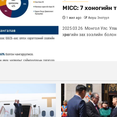
MICC: 7 хоногийн 
1 жил ago
Аюуш Энхтуул
2025.03.26. Монгол Улс. Ул
хөрөнгийн зах зээлийн .боло