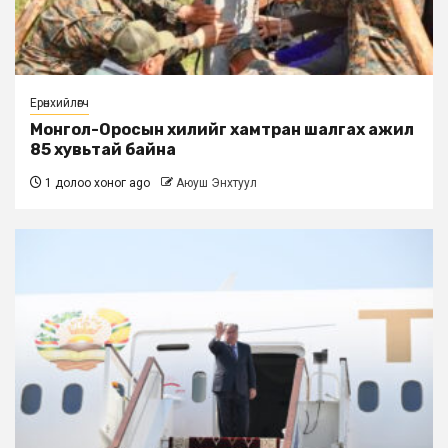
Ерөнхийлөгч
Монгол-Оросын хилийг хамтран шалгах ажил
85 хувьтай байна
1 долоо хоног ago
Аюуш Энхтуул