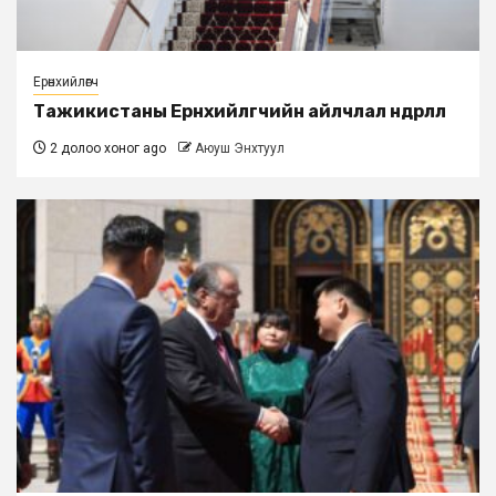
Ерөнхийлөгч
Тажикистаны Ерөнхийлөгчийн айлчлал өндөрлөлөө
2 долоо хоног ago
Аюуш Энхтуул