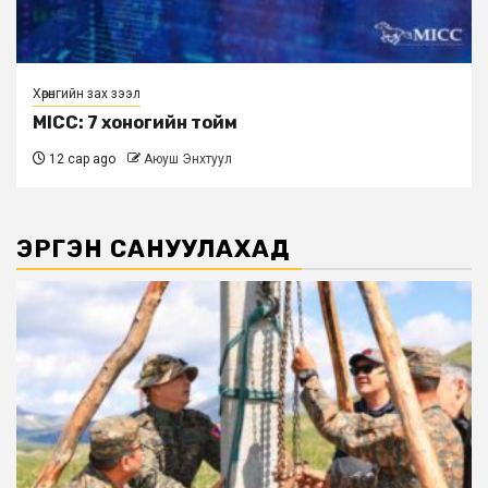
Хөрөнгийн зах зээл
MICC: 7 хоногийн тойм
12 сар ago
Аюуш Энхтуул
ЭРГЭН САНУУЛАХАД