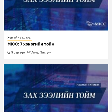
Хөрөнгийн зах зээл
MICC: 7 хоногийн тойм
5 сар ago
Аюуш Энхтуул