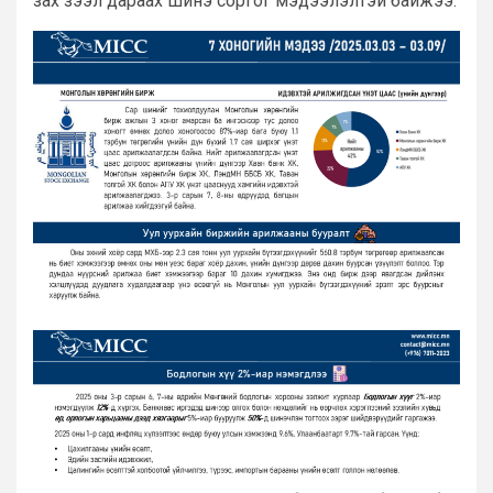
зах зээл дараах шинэ соргог мэдээлэлтэй байжээ.