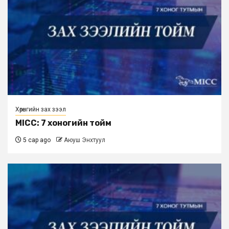
Хөрөнгийн зах зээл
MICC: 7 хоногийн тойм
5 сар ago
Аюуш Энхтуул