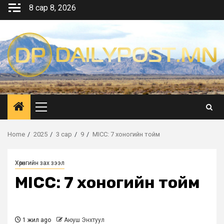
Skip
8 сар 8, 2026
to
content
Primary
Menu
Home
2025
3 сар
9
MICC: 7 хоногийн тойм
Хөрөнгийн зах зээл
MICC: 7 хоногийн тойм
1 жил ago
Аюуш Энхтуул