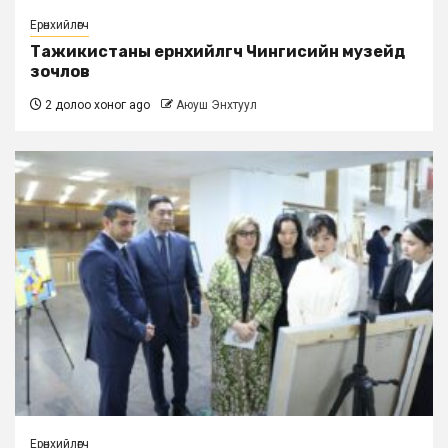
Ерөнхийлөгч
Тажикистаны ерөнхийлөгч Чингисийн музейд
зочлов
2 долоо хоног ago
Аюуш Энхтуул
Ерөнхийлөгч