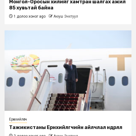
Монгол-Оросын хилийг хамтран шалгах ажил
85 хувьтай байна
1 долоо хоног ago
Аюуш Энхтуул
Ерөнхийлөгч
Тажикистаны Ерөнхийлөгчийн айлчлал өндөрлөлөө