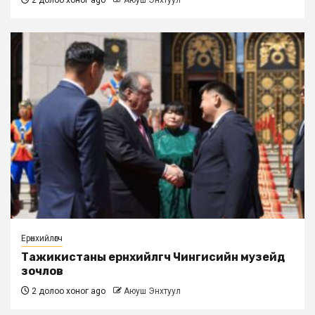
2 долоо хоног ago
Аюуш Энхтуул
Ерөнхийлөгч
Тажикистаны ерөнхийлөгч Чингисийн музейд
зочлов
2 долоо хоног ago
Аюуш Энхтуул