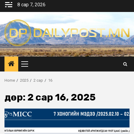
Skip
8 сар 7, 2026
to
content
Primary
Menu
Home
2025
2 сар
16
Өдөр:
2 сар 16, 2025