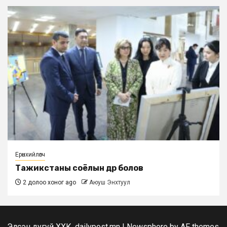
Ерөнхийлөгч
Тажикстаны соёлын өдөр болов
2 долоо хоног ago
Аюуш Энхтуул
Элсэн дугуй ХХК, dailypost.mn
|
Newsphere
by AF themes.