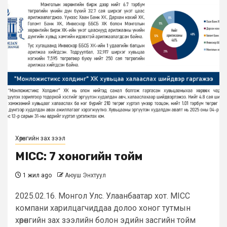
Хөрөнгийн зах зээл
MICC: 7 хоногийн тойм
1 жил ago
Аюуш Энхтуул
2025.02.16. Монгол Улс. Улаанбаатар хот. MICC
компани харилцагчиддаа долоо хоног тутмын
хөрөнгийн зах зээлийн болон эдийн засгийн тойм