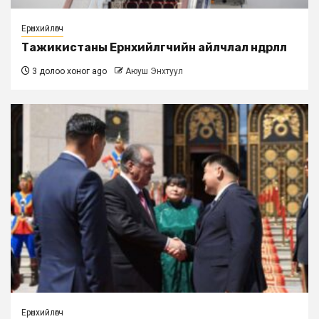
Ерөнхийлөгч
Тажикистаны Ерөнхийлөгчийн айлчлал өндөрлөлөө
3 долоо хоног ago
Аюуш Энхтуул
Ерөнхийлөгч