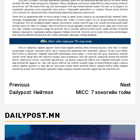
Post
Previous
Next
Dailypost: Нийтлэл
MICC: 7 хоногийн тойм
navigation
DAILYPOST.MN