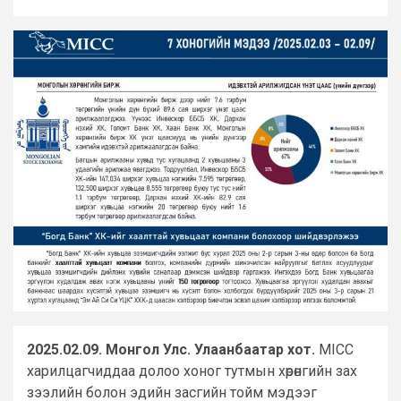
2025.02.09. Монгол Улс. Улаанбаатар хот.
MICC
харилцагчиддаа долоо хоног тутмын хөрөнгийн зах
зээлийн болон эдийн засгийн тойм мэдээг