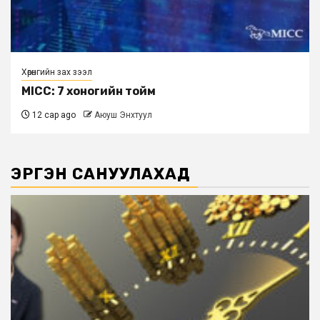
Хөрөнгийн зах зээл
MICC: 7 хоногийн тойм
12 сар ago
Аюуш Энхтуул
ЭРГЭН САНУУЛАХАД