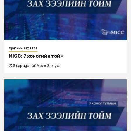
Хөрөнгийн зах зээл
MICC: 7 хоногийн тойм
5 сар ago
Аюуш Энхтуул