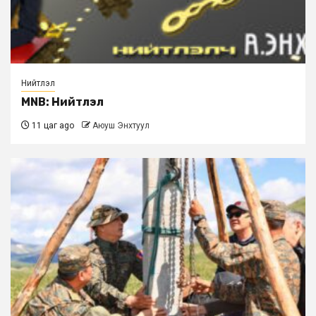
Нийтлэл
MNB: Нийтлэл
11 цаг ago
Аюуш Энхтуул