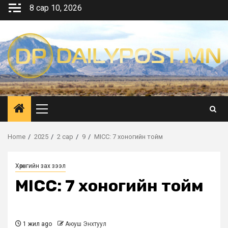
Skip
8 сар 10, 2026
to
content
Primary
Menu
Home
2025
2 сар
9
MICC: 7 хоногийн тойм
Хөрөнгийн зах зээл
MICC: 7 хоногийн тойм
1 жил ago
Аюуш Энхтуул