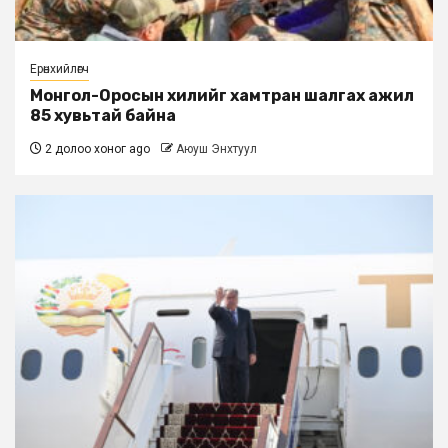
Ерөнхийлөгч
Монгол-Оросын хилийг хамтран шалгах ажил
85 хувьтай байна
2 долоо хоног ago
Аюуш Энхтуул