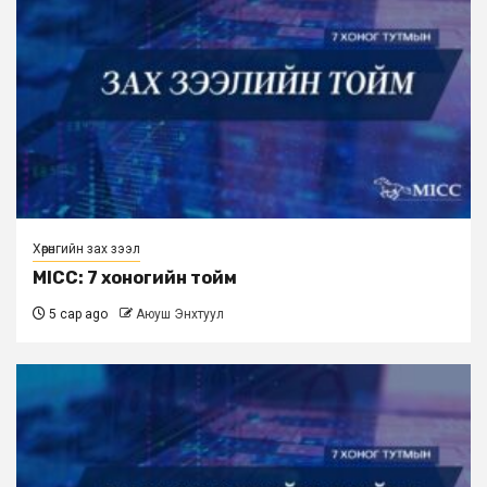
Хөрөнгийн зах зээл
MICC: 7 хоногийн тойм
5 сар ago
Аюуш Энхтуул