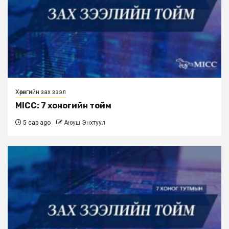
Хөрөнгийн зах зээл
MICC: 7 хоногийн тойм
5 сар ago
Аюуш Энхтуул