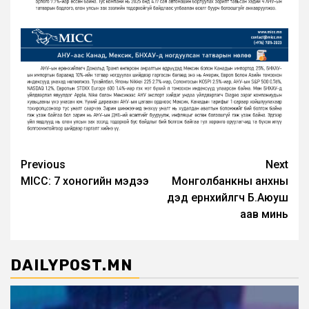
Post
Previous
Next
MICC: 7 хоногийн мэдээ
Монголбанкны анхны
navigation
дэд eрөнхийлөгч Б.Аюуш
аав минь
DAILYPOST.MN