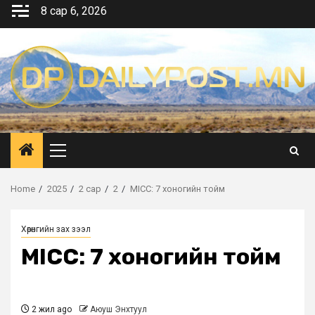
Skip
8 сар 6, 2026
to
content
Primary
Menu
Home
2025
2 сар
2
MICC: 7 хоногийн тойм
Хөрөнгийн зах зээл
MICC: 7 хоногийн тойм
2 жил ago
Аюуш Энхтуул