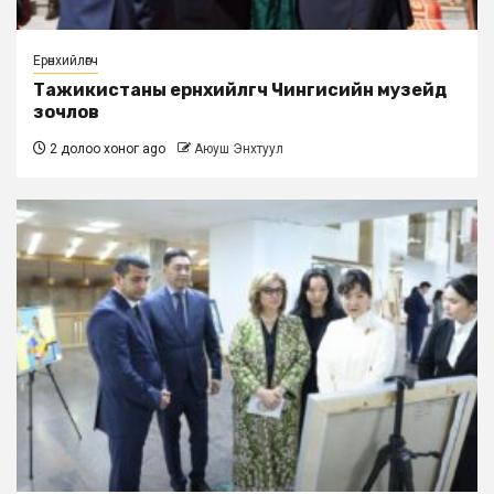
Ерөнхийлөгч
Тажикистаны ерөнхийлөгч Чингисийн музейд
зочлов
2 долоо хоног ago
Аюуш Энхтуул