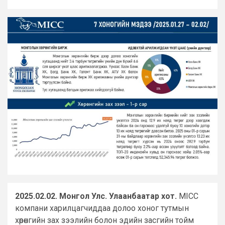
2025.02.02. Монгол Улс. Улаанбаатар хот.
MICC
компани харилцагчиддаа долоо хоног тутмын
хөрөнгийн зах зээлийн болон эдийн засгийн тойм