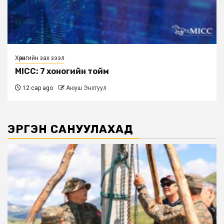
Хөрөнгийн зах зээл
MICC: 7 хоногийн тойм
12 сар ago
Аюуш Энхтуул
ЭРГЭН САНУУЛАХАД