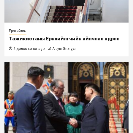
Ерөнхийлөгч
Тажикистаны Ерөнхийлөгчийн айлчлал өндөрлөлөө
2 долоо хоног ago
Аюуш Энхтуул