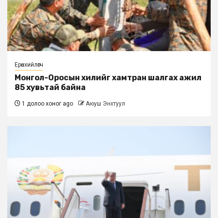
Ерөнхийлөгч
Монгол-Оросын хилийг хамтран шалгах ажил
85 хувьтай байна
1 долоо хоног ago
Аюуш Энхтуул