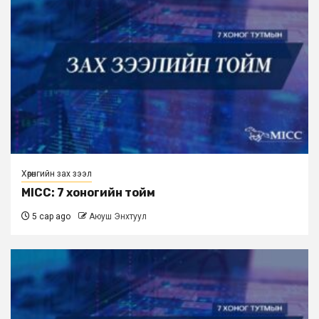
Хөрөнгийн зах зээл
MICC: 7 хоногийн тойм
5 сар ago
Аюуш Энхтуул