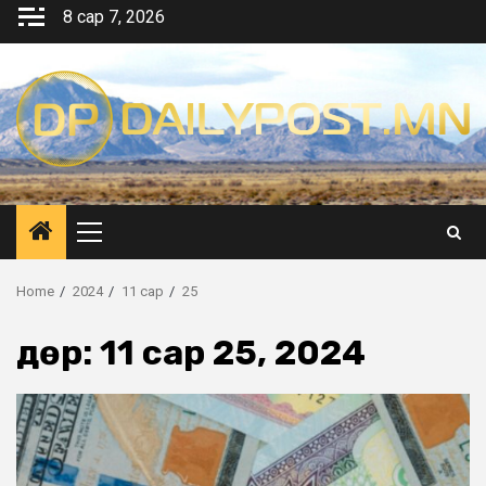
Skip
8 сар 7, 2026
to
content
Primary
Menu
Home
2024
11 сар
25
Өдөр:
11 сар 25, 2024