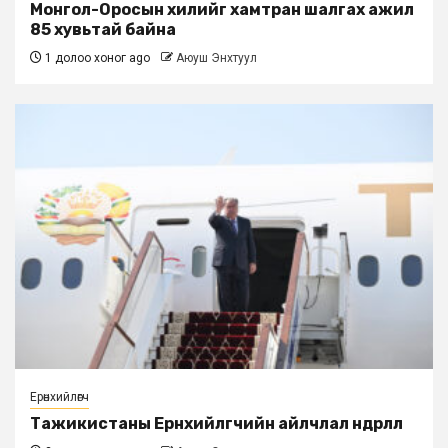
Монгол-Оросын хилийг хамтран шалгах ажил
85 хувьтай байна
1 долоо хоног ago
Аюуш Энхтуул
Ерөнхийлөгч
Тажикистаны Ерөнхийлөгчийн айлчлал өндөрлөлөө