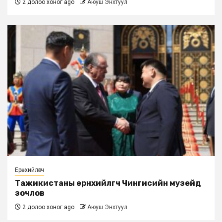
2 долоо хоног ago
Аюуш Энхтуул
Ерөнхийлөгч
Тажикистаны ерөнхийлөгч Чингисийн музейд
зочлов
2 долоо хоног ago
Аюуш Энхтуул