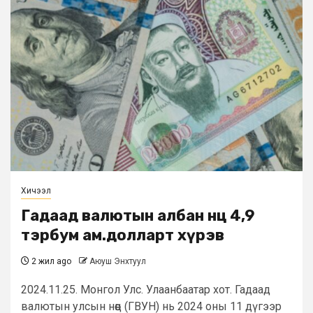
Хичээл
Гадаад валютын албан нөөц 4,9
тэрбум ам.долларт хүрэв
2 жил ago
Аюуш Энхтуул
2024.11.25. Монгол Улс. Улаанбаатар хот. Гадаад
валютын улсын нөөц (ГВУН) нь 2024 оны 11 дүгээр