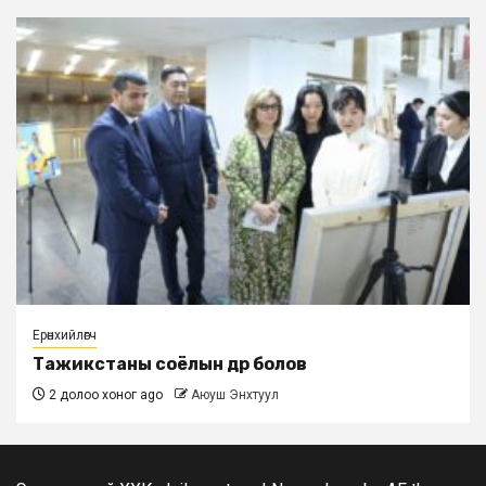
Ерөнхийлөгч
Тажикстаны соёлын өдөр болов
2 долоо хоног ago
Аюуш Энхтуул