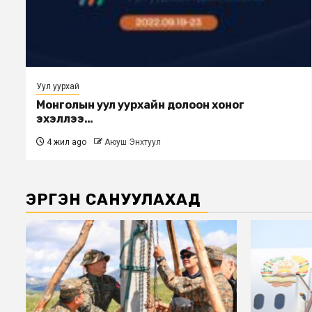
Уул уурхай
Монголын уул уурхайн долоон хоног
эхэллээ…
4 жил ago
Аюуш Энхтуул
ЭРГЭН САНУУЛАХАД