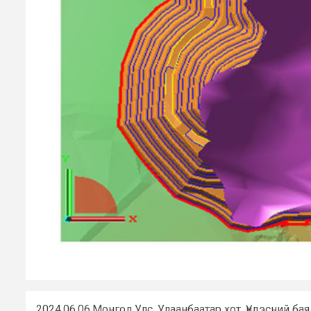
2024.06.06.Монгол Улс. Улаанбаатар хот. Үндэсний 