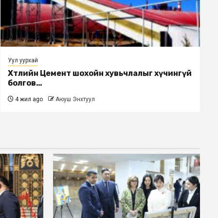
Уул уурхай
Хөтөлийн Цемент шохойн хувьчлалыг хүчингүй
болгов…
4 жил ago
Аюуш Энхтуул