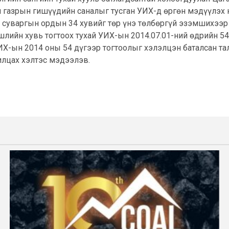
 газрын гишүүдийн саналыг тусган УИХ-д өргөн мэдүүлэх 
ан суваргын ордын 34 хувийг төр үнэ төлбөргүй эзэмшихээр
лийн хувь тогтоох тухай УИХ-ын 2014.07.01-ний өдрийн 54
Х-ын 2014 оны 54 дүгээр тогтоолыг хэлэлцэн баталсан та
илцах хэлтэс мэдээлэв.