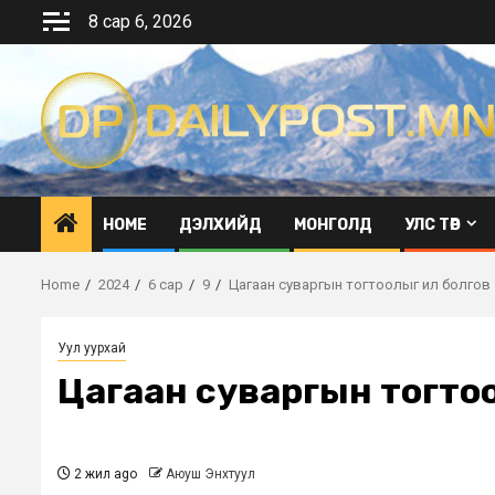
Skip
8 сар 6, 2026
to
content
HOME
ДЭЛХИЙД
МОНГОЛД
УЛС ТӨР
Home
2024
6 сар
9
Цагаан суваргын тогтоолыг ил болгов
Уул уурхай
Цагаан суваргын тогто
2 жил ago
Аюуш Энхтуул