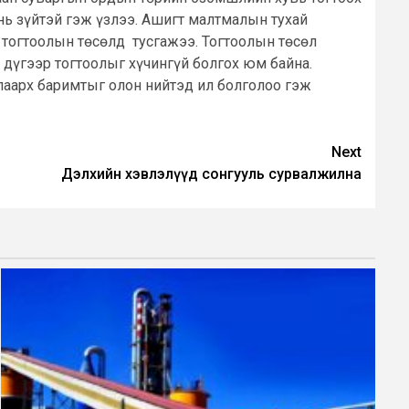
нь зүйтэй гэж үзлээ. Ашигт малтмалын тухай
 тогтоолын төсөлд тусгажээ. Тогтоолын төсөл
 дүгээр тогтоолыг хүчингүй болгох юм байна.
лаарх баримтыг олон нийтэд ил болголоо гэж
Next
Дэлхийн хэвлэлүүд сонгууль сурвалжилна