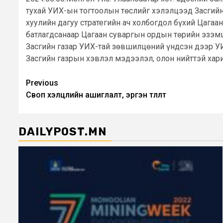
тухай УИХ-ын тогтоолын төслийг хэлэлцээд Засгийн
хуулийн дагуу стратегийн ач холбогдол бүхий Цага
батлагдсанаар Цагаан суваргын ордын төрийн эзэмш
Засгийн газар УИХ-тай зөвшилцөний үндсэн дээр УИ
Засгийн газрын хэвлэл мэдээлэл, олон нийттэй хар
Post
Previous
Своп хэлцлийн ашиглалт, эргэн төлөлт
navigation
DAILYPOST.MN