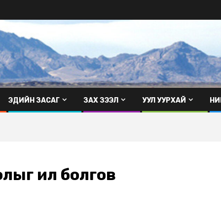
ЭДИЙН ЗАСАГ
ЗАХ ЗЭЭЛ
УУЛ УУРХАЙ
НИ
олыг ил болгов