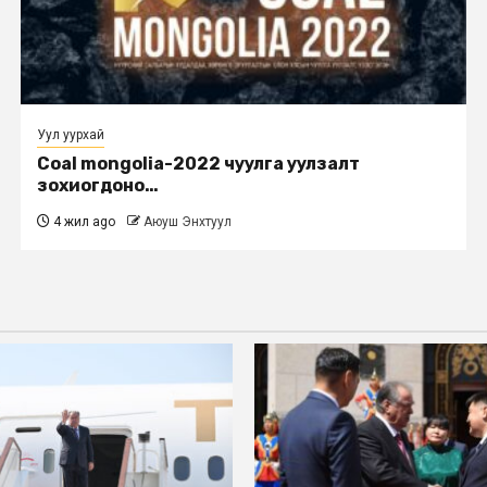
Уул уурхай
Coal mongolia-2022 чуулга уулзалт
зохиогдоно…
4 жил ago
Аюуш Энхтуул