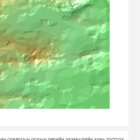
агаан суваргын ордын төрийн эзэмшлийн хувь тогтоох