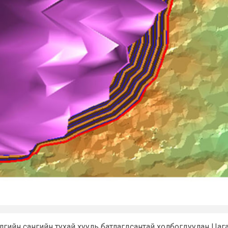
баялгийн сангийн тухай хууль батлагдсантай холбогдуулан Ц