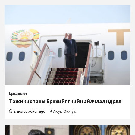
Ерөнхийлөгч
Тажикистаны Ерөнхийлөгчийн айлчлал өндөрлөлөө
2 долоо хоног ago
Аюуш Энхтуул