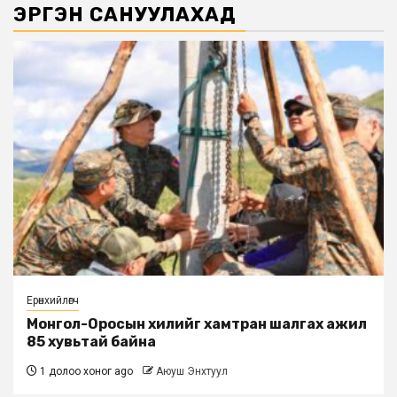
ЭРГЭН САНУУЛАХАД
Ерөнхийлөгч
Монгол-Оросын хилийг хамтран шалгах ажил
85 хувьтай байна
1 долоо хоног ago
Аюуш Энхтуул