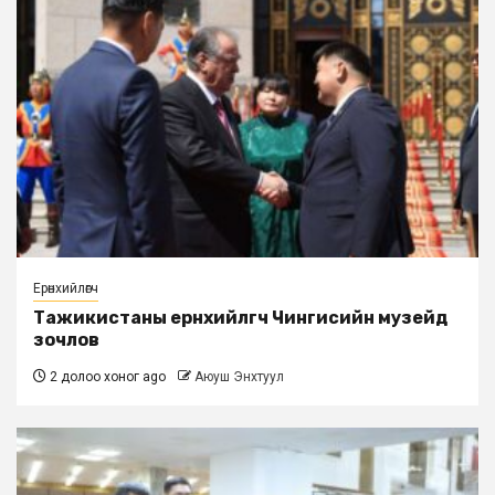
Ерөнхийлөгч
Тажикистаны ерөнхийлөгч Чингисийн музейд
зочлов
2 долоо хоног ago
Аюуш Энхтуул