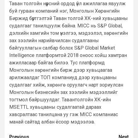
Таван толгойн нүүрсний ордод үйл ажиллагаа явуулж
буй гурван компаний нэг, Монголын Хөрөнгийн
Биржид бүртгэлтэй Таван толгой ХК-ний хувьцааны
судалгааг танилцуулж байна. MICC нь S&P Global,
дэлхийн хамгийн том үнэлгээ, мэдээлэл, хөрөнгийн
зах зээлийн нарийвчилсан судалгааны
байгууллагын салбар болох S&P Global Market
Intelligence платформтой 2018 оноос хойш хамтран
ажилласаар байгаа билээ. Тус платформд
Монголын хөрөнгийн бирж дээр хувьцаагаа
арилжаалдаг ТОП компаниуд дээр хувьцааны
судалгааг хийж, хөрөнгө оруулагч нарт зориулсан
Монголын бизнесийн зах зээлийн мэдээллийг
тогтмол байршуулдаг. Тавантолгойн ХК-ийн
MSE:TTL хувьцааны судалгаатай дараах
хавсралтаас танилцана уу гэж MICC компаниас
манай сайтад албан ёсоор мэдээлэв.
Previous
Next