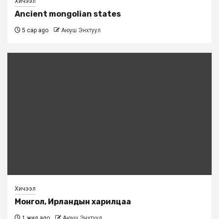
Хичээл
Ancient mongolian states
5 сар ago
Аюуш Энхтуул
Хичээл
Монгол, Ирландын харилцаа
1 жил ago
Аюуш Энхтуул