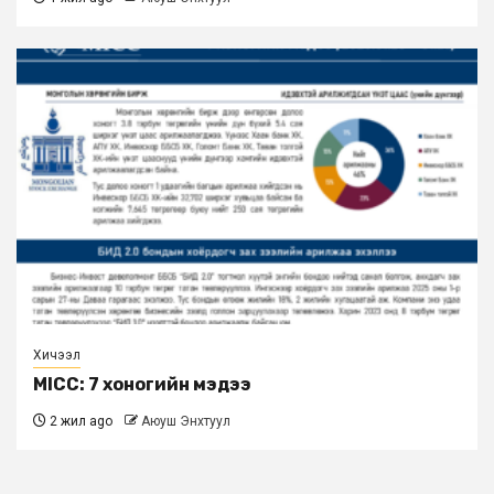
Хичээл
MICC: 7 хоногийн мэдээ
2 жил ago
Аюуш Энхтуул