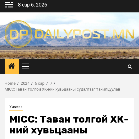
Skip
8 сар 6, 2026
to
content
Primary
Menu
Home
2024
6 сар
7
MICC: Таван толгой ХК-ний хувьцааны судалгааг танилцуулав
Хичээл
MICC: Таван толгой ХК-
ний хувьцааны