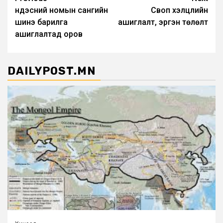
Post
Үндэсний номын сангийн
Своп хэлцлийн
navigation
шинэ барилга
ашиглалт, эргэн төлөлт
ашиглалтад оров
DAILYPOST.MN