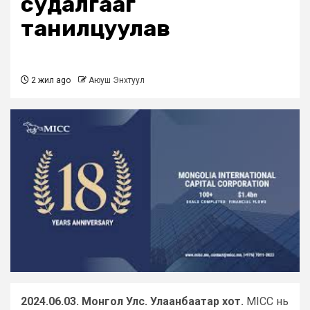
судалгааг
танилцуулав
2 жил ago
Аюуш Энхтуул
2024.06.03. Монгол Улс. Улаанбаатар хот.
MICC нь