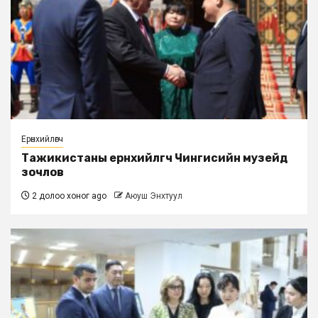
Ерөнхийлөгч
Тажикистаны ерөнхийлөгч Чингисийн музейд
зочлов
2 долоо хоног ago
Аюуш Энхтуул