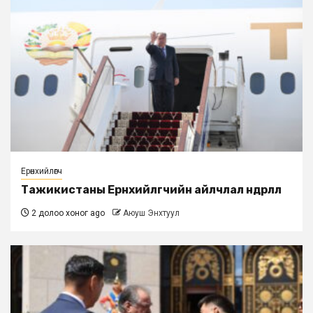
Ерөнхийлөгч
Тажикистаны Ерөнхийлөгчийн айлчлал өндөрлөлөө
2 долоо хоног ago
Аюуш Энхтуул