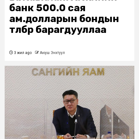
банк 500.0 сая
ам.долларын бондын
төлбөрөө барагдууллаа
3 жил ago
Аюуш Энхтуул