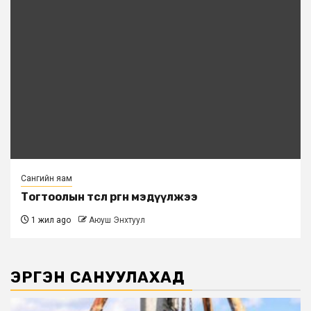
Сангийн яам
Тогтоолын төсөл өргөн мэдүүлжээ
1 жил ago
Аюуш Энхтуул
ЭРГЭН САНУУЛАХАД