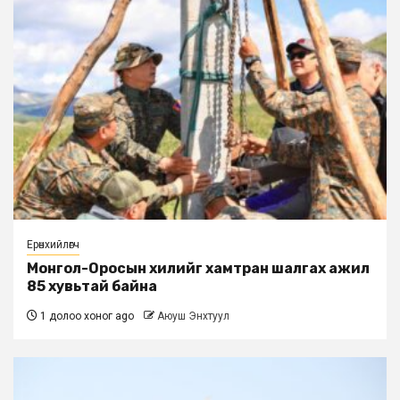
Ерөнхийлөгч
Монгол-Оросын хилийг хамтран шалгах ажил
85 хувьтай байна
1 долоо хоног ago
Аюуш Энхтуул