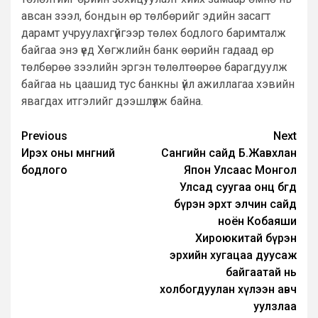
авсан зээл, бондын өр төлбөрийг эдийн засагт
дарамт учруулахгүйгээр төлөх бодлого баримталж
байгаа энэ үед Хөгжлийн банк өөрийн гадаад өр
төлбөрөө зээлийн эргэн төлөлтөөрөө барагдуулж
байгаа нь цаашид тус банкны үйл ажиллагаа хэвийн
явагдах итгэлийг дээшлүүлж байна.
Post
Previous
Next
Ирэх оны мөнгөний
Сангийн сайд Б.Жавхлан
navigation
бодлого
Япон Улсаас Монгол
Улсад суугаа онц бөгөөд
бүрэн эрхт элчин сайд
ноён Кобаяши
Хироюкитай бүрэн
эрхийн хугацаа дуусаж
байгаатай нь
холбогдуулан хүлээн авч
уулзлаа