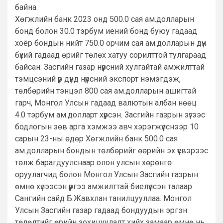
байна.
Хөгжлийн банк 2023 онд 500.0 сая ам.долларын
бонд болон 30.0 тэрбум иений бонд буюу гадаад
хоёр бондын нийт 750.0 орчим сая ам.долларын дүн
бүхий гадаад өрийг төлөх хатуу сорилттой тулгараад
байсан. Засгийн газар нүүрсний хулгайтай амжилттай
тэмцсэний үр дүнд нүүрсний экспорт нэмэгдэж,
төлбөрийн тэнцэл 800 сая ам.долларын ашигтай
гарч, Монгол Улсын гадаад валютын албан нөөц
4.0 тэрбум ам.долларт хүрсэн. Засгийн газрын зүгээс
бодлогын зөв арга хэмжээ авч хэрэгжүүлснээр 10
сарын 23-ны өдөр Хөгжлийн банк 500.0 сая
ам.долларын бондын төлбөрийг өөрийн эх үүсвэрээс
төлж барагдуулснаар олон улсын хөрөнгө
оруулагчид болон Монгол Улсын Засгийн газрын
өмнө хүлээсэн үүргээ амжилттай биелүүлсэн талаар
Сангийн сайд Б.Жавхлан танилцууллаа. Монгол
Улсын Засгийн газар гадаад бондуудын эргэн
төлөлтийг өрийн зохицуулалт хийх замаар өмнө нь