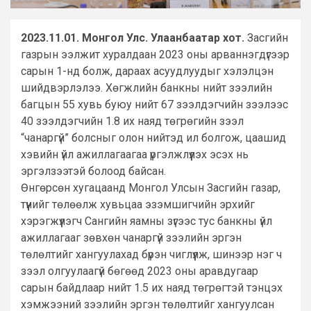
2023.11.01. Монгол Улс. Улаанбаатар хот.
Засгийн
газрын ээлжит хуралдаан 2023 оны арваннэгдүгээр
сарын 1-нд болж, дараах асуудлуудыг хэлэлцэн
шийдвэрлэлээ. Хөгжлийн банкны нийт зээлийн
багцын 55 хувь буюу нийт 67 зээлдэгчийн зээлээс
40 зээлдэгчийн 1.8 их наяд төгрөгийн зээл
“чанаргүй” болсныг олон нийтэд ил болгож, цаашид
хэвийн үйл ажиллагаагаа үргэлжлүүлэх эсэх нь
эргэлзээтэй болоод байсан.
Өнгөрсөн хугацаанд Монгол Улсын Засгийн газар,
түүнийг төлөөлж хувьцаа эзэмшигчийн эрхийг
хэрэгжүүлэгч Сангийн яамны зүгээс тус банкны үйл
ажиллагааг зөвхөн чанаргүй зээлийн эргэн
төлөлтийг хангуулахад бүрэн чиглүүлж, шинээр нэг ч
зээл олгуулаагүй бөгөөд 2023 оны аравдугаар
сарын байдлаар нийт 1.5 их наяд төгрөгтэй тэнцэх
хэмжээний зээлийн эргэн төлөлтийг хангуулсан