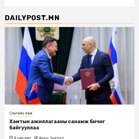
DAILYPOST.MN
Сангийн яам
Хамтын ажиллагааны санамж бичиг
байгууллаа
9 сар ago
Аюуш Энхтуул