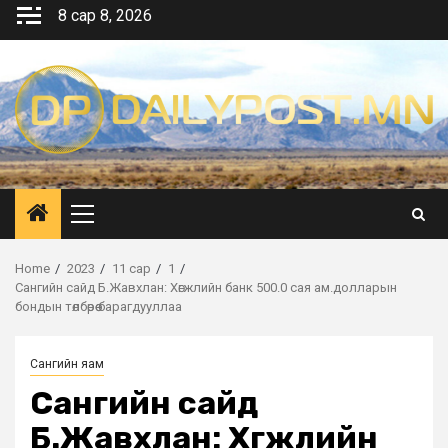
Skip
8 сар 8, 2026
to
content
Primary
Menu
Home
2023
11 сар
1
Сангийн сайд Б.Жавхлан: Хөгжлийн банк 500.0 сая ам.долларын
бондын төлбөрөө барагдууллаа
Сангийн яам
Сангийн сайд
Б.Жавхлан: Хөгжлийн