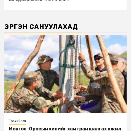
ЭРГЭН САНУУЛАХАД
Ерөнхийлөгч
Монгол-Оросын хилийг хамтран шалгах ажил