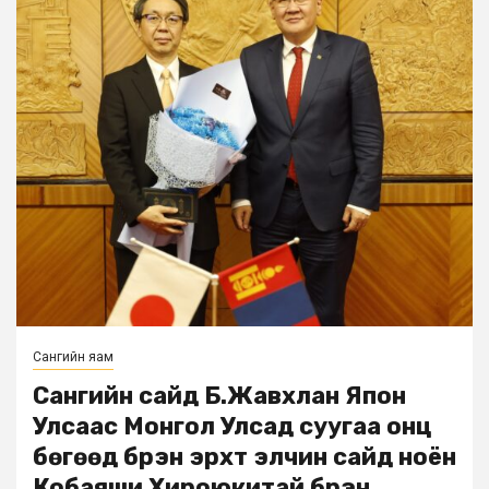
Сангийн яам
Сангийн сайд Б.Жавхлан Япон
Улсаас Монгол Улсад суугаа онц
бөгөөд бүрэн эрхт элчин сайд ноён
Кобаяши Хироюкитай бүрэн