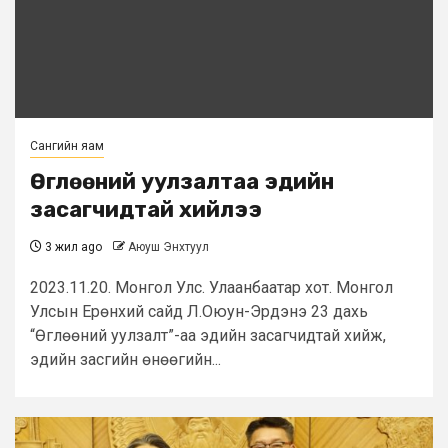
Сангийн яам
Өглөөний уулзалтаа эдийн
засагчидтай хийлээ
3 жил ago
Аюуш Энхтуул
2023.11.20. Монгол Улс. Улаанбаатар хот. Монгол
Улсын Ерөнхий сайд Л.Оюун-Эрдэнэ 23 дахь
“Өглөөний уулзалт”-аа эдийн засагчидтай хийж,
эдийн засгийн өнөөгийн...