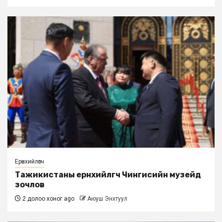
Ерөнхийлөгч
Тажикистаны ерөнхийлөгч Чингисийн музейд
зочлов
2 долоо хоног ago
Аюуш Энхтуул