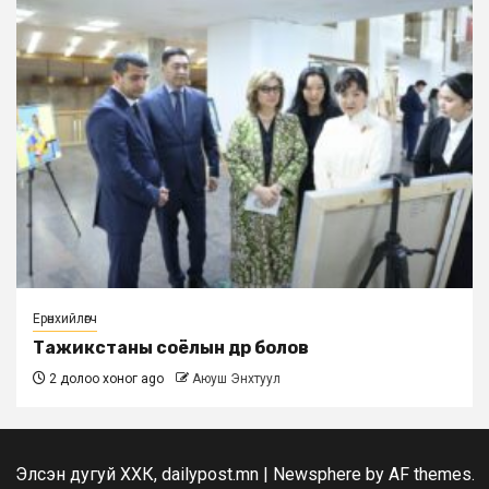
Ерөнхийлөгч
Тажикстаны соёлын өдөр болов
2 долоо хоног ago
Аюуш Энхтуул
Элсэн дугуй ХХК, dailypost.mn
|
Newsphere
by AF themes.