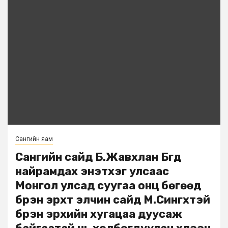
Сангийн яам
Сангийн сайд Б.Жавхлан Бүгд
найрамдах энэтхэг улсаас
Монгол улсад суугаа онц бөгөөд
бүрэн эрхт элчин сайд М.Сингхтэй
бүрэн эрхийн хугацаа дуусаж