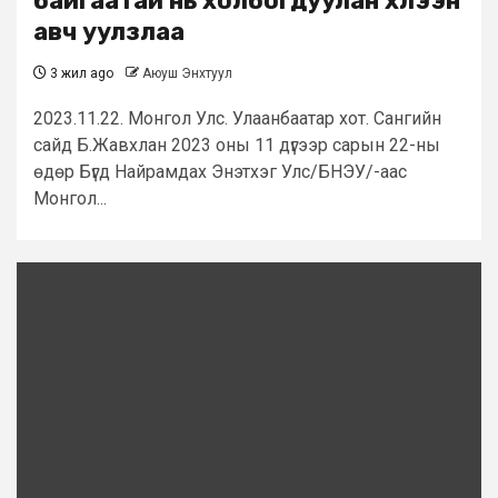
байгаатай нь холбогдуулан хүлээн
авч уулзлаа
3 жил ago
Аюуш Энхтуул
2023.11.22. Монгол Улс. Улаанбаатар хот. Сангийн
сайд Б.Жавхлан 2023 оны 11 дүгээр сарын 22-ны
өдөр Бүгд Найрамдах Энэтхэг Улс/БНЭУ/-аас
Монгол...