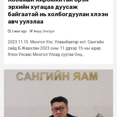
эрхийн хугацаа дуусаж
байгаатай нь холбогдуулан хүлээн
авч уулзлаа
3 жил ago
Аюуш Энхтуул
2023.11.15. Монгол Улс. Улаанбаатар хот. Сангийн
сайд Б.Жавхлан 2023 оны 11 дүгээр 15-ны өдөр
Япон Улсаас Монгол Улсад суугаа Онц...