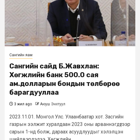
Сангийн яам
Сангийн сайд Б.Жавхлан:
Хөгжлийн банк 500.0 сая
ам.долларын бондын төлбөрөө
барагдууллаа
3 жил ago
Аюуш Энхтуул
2023.11.01. Монгол Улс. Улаанбаатар хот. Засгийн
газрын ээлжит хуралдаан 2023 оны арваннэгдүгээр
сарын 1-нд болж, дараах асуудлуудыг хэлэлцэн
шийдвэрлэлээ. Хөгжлийн...