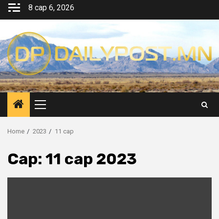
Skip
8 сар 6, 2026
to
content
Primary
Menu
Home
2023
11 сар
Сар:
11 сар 2023