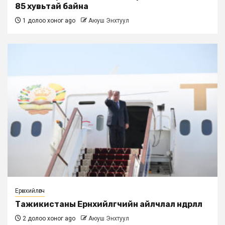
85 хувьтай байна
1 долоо хоног ago
Аюуш Энхтуул
Ерөнхийлөгч
Тажикистаны Ерөнхийлөгчийн айлчлал өндөрлөлөө
2 долоо хоног ago
Аюуш Энхтуул