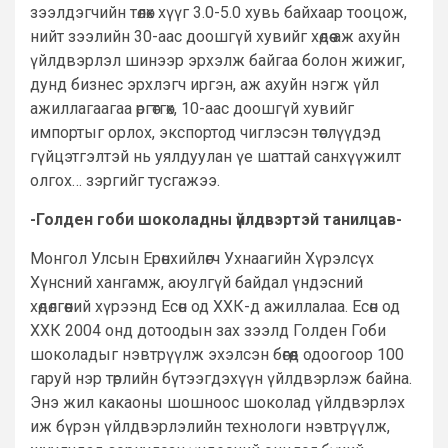
зээлдэгчийн төлөх хүүг 3.0-5.0 хувь байхаар тооцож,
нийт зээлийн 30-аас доошгүй хувийг хөдөө аж ахуйн
үйлдвэрлэл шинээр эрхэлж байгаа болон жижиг,
дунд бизнес эрхлэгч иргэн, аж ахуйн нэгж үйл
ажиллагаагаа өргөтгөх, 10-аас доошгүй хувийг
импортыг орлох, экспортод чиглэсэн төслүүдэд
гүйцэтгэлтэй нь уялдуулан үе шаттай санхүүжилт
олгох… зэргийг тусгажээ.
-Голден гоби шоколадны үйлдвэртэй танилцав-
Монгол Улсын Ерөнхийлөгч Ухнаагийн Хүрэлсүх
Хүнсний хангамж, аюулгүй байдал үндэсний
хөдөлгөөний хүрээнд Есөн од ХХК-д ажиллалаа. Есөн од
ХХК 2004 онд дотоодын зах зээлд Голден Гоби
шоколадыг нэвтрүүлж эхэлсэн бөгөөд одоогоор 100
гаруй нэр төрлийн бүтээгдэхүүн үйлдвэрлэж байна.
Энэ жил какаоны шошноос шоколад үйлдвэрлэх
иж бүрэн үйлдвэрлэлийн технологи нэвтрүүлж,