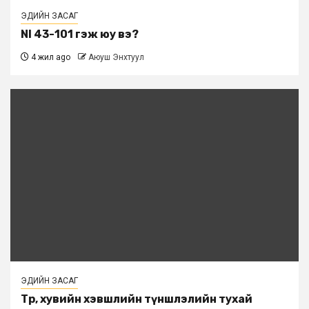
ЭДИЙН ЗАСАГ
NI 43-101 гэж юу вэ?
4 жил ago
Аюуш Энхтуул
ЭДИЙН ЗАСАГ
Төр, хувийн хэвшлийн түншлэлийн тухай