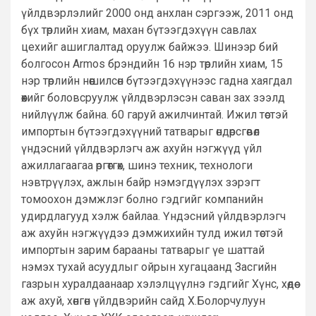
үйлдвэрлэлийг 2000 онд анхлан сэргээж, 2011 онд
бүх төрлийн хиам, махан бүтээгдэхүүн савлах
цехийг ашиглалтад оруулж байжээ. Шинээр бий
болгосон Armos брэндийн 16 нэр төрлийн хиам, 15
нэр төрлийн нөөшилсөн бүтээгдэхүүнээс гадна хаягдал
өөхийг боловсруулж үйлдвэрлэсэн саван зах зээлд
нийлүүлж байна. 60 гаруй ажилчинтай. Ижил төстэй
импортын бүтээгдэхүүний татварыг өндөрсгөвөл
үндэсний үйлдвэрлэгч аж ахуйн нэгжүүд үйл
ажиллагаагаа өргөтгөх, шинэ техник, технологи
нэвтрүүлэх, ажлын байр нэмэгдүүлэх зэрэгт
томоохон дэмжлэг болно гэдгийг компанийн
удирдлагууд хэлж байлаа. Үндэсний үйлдвэрлэгч
аж ахуйн нэгжүүдээ дэмжихийн тулд ижил төстэй
импортын зарим барааны татварыг үе шаттай
нэмэх тухай асуудлыг ойрын хугацаанд Засгийн
газрын хуралдаанаар хэлэлцүүлнэ гэдгийг Хүнс, хөдөө
аж ахуй, хөнгөн үйлдвэрийн сайд Х.Болорчулуун