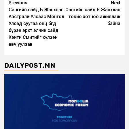
Post
Previous
Next
Сангийн сайд Б.Жавхлан
Сангийн сайд Б.Жавхлан
navigation
Австрали Улсаас Монгол
токио хотноо ажиллаж
Улсад суугаа онц бөгөөд
байна
бүрэн эрхт элчин сайд
Кэити Смитийг хүлээн
авч уулзав
DAILYPOST.MN