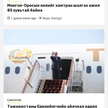
Монгол-Оросын хилийг хамтран шалгах ажил
85 хувьтай байна
1 долоо хоног ago
Аюуш Энхтуул
Ерөнхийлөгч
Тажикистаны Ерөнхийлөгчийн айлчлал өндөрлөлөө