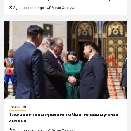
2 долоо хоног ago
Аюуш Энхтуул
Ерөнхийлөгч
Тажикистаны ерөнхийлөгч Чингисийн музейд
зочлов
2 долоо хоног ago
Аюуш Энхтуул