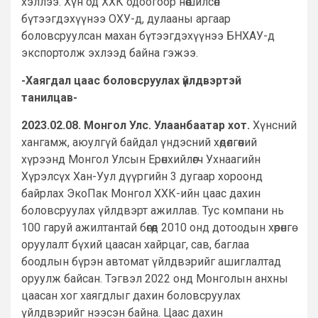
хэллээ. Хүн од ХХК одоогоор нөөшилсөн
бүтээгдэхүүнээ ОХУ-д, дулааны аргаар
боловсруулсан махан бүтээгдэхүүнээ БНХАУ-д
экспортолж эхлээд байна гэжээ.
-Хаягдал цаас боловсруулах үйлдвэртэй
танилцав-
2023.02.08. Монгол Улс. Улаанбаатар хот.
Хүнсний
хангамж, аюулгүй байдал үндэсний хөдөлгөөний
хүрээнд Монгол Улсын Ерөнхийлөгч Ухнаагийн
Хүрэлсүх Хан-Уул дүүргийн 3 дугаар хороонд
байрлах ЭкоПак Монгол ХХК-ийн цаас дахин
боловсруулах үйлдвэрт ажиллав. Тус компани нь
100 гаруй ажилтантай бөгөөд 2010 онд дотоодын хөрөнгө
оруулалт бүхий цаасан хайрцаг, сав, баглаа
боодлын бүрэн автомат үйлдвэрийг ашиглалтад
оруулж байсан. Тэгвэл 2022 онд Монголын анхны
цаасан хог хаягдлыг дахин боловсруулах
үйлдвэрийг нээсэн байна. Цаас дахин