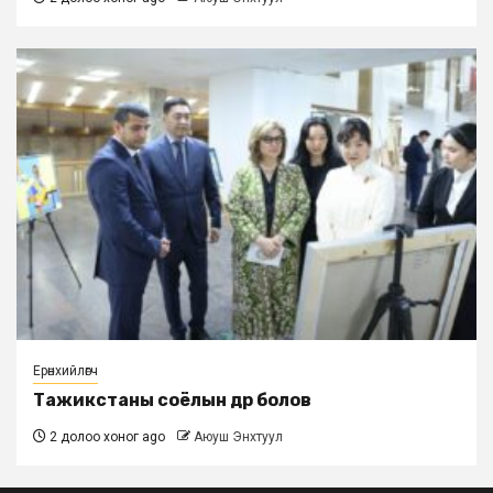
Ерөнхийлөгч
Тажикстаны соёлын өдөр болов
2 долоо хоног ago
Аюуш Энхтуул