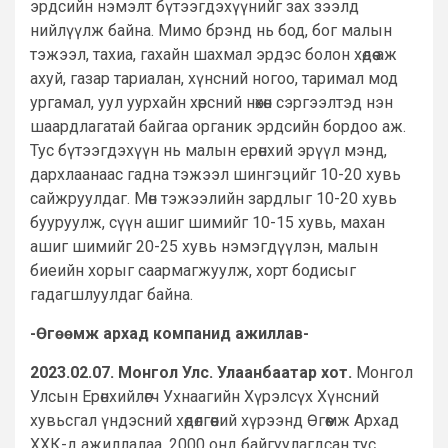
эрдсийн нэмэлт бүтээгдэхүүнийг зах зээлд
нийлүүлж байна. Мимо брэнд нь бод, бог малын
тэжээл, тахиа, гахайн шахмал эрдэс болон хөдөө аж
ахуй, газар тариалан, хүнсний ногоо, таримал мод
ургамал, уул уурхайн хөрсний нөхөн сэргээлтэд нэн
шаардлагатай байгаа органик эрдсийн бордоо аж.
Тус бүтээгдэхүүн нь малын ерөнхий эрүүл мэнд,
дархлаанаас гадна тэжээл шингэцийг 10-20 хувь
сайжруулдаг. Мөн тэжээлийн зардлыг 10-20 хувь
бууруулж, сүүн ашиг шимийг 10-15 хувь, махан
ашиг шимийг 20-25 хувь нэмэгдүүлэн, малын
биеийн хорыг саармагжуулж, хорт бодисыг
гадагшлуулдаг байна.
-Өгөөмж архад компанид ажиллав-
2023.02.07. Монгол Улс. Улаанбаатар хот.
Монгол
Улсын Ерөнхийлөгч Ухнаагийн Хүрэлсүх Хүнсний
хувьсгал үндэсний хөдөлгөөний хүрээнд Өгөөмж Архад
ХХК-д ажиллалаа. 2000 онд байгуулагдсан тус