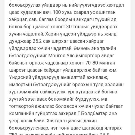
боловсруулах үйлдвэр нь нийлүүлэгчдээс хаягдал
цаас худалдан авч, 100 хувь саарал ус ашиглан
хайрцаг, сав, баглаа боодлын анхдагч түүхий эд
болох бор цаасыг хоногт 30 тонныг үйлдвэрлэх
хүчин чадалтай. Харин үндсэн үйлдвэр нь жилд
дунджаар 25.2 сая ширхэг цаасан хайрцаг
үйлдвэрлэх хүчин чадалтай. Өмнө нь энэ төрлийн
бүтээгдэхүүнийг Монгол Улс импортоор авдаг
байсныг орлож чадсанаар хоногт 70-80 мянган
ширхэг цаасан хайрцаг үйлдвэрлэж байгаа юм.
Үндэсний үйлдвэрүүд амжилттай ажиллаж,
импортын бүтээгдэхүүнийг орлохын тулд зээлийн
хүртээмжийг сайжруулж, урт хугацаатай богино
хүүтэй зээл авах боломжийг бүрдүүлэх, мөн
тогтвортой ажиллах боловсон хүчин чухал байгааг
компанийн гүйцэтгэх захирал Г.Болдбаатар энэ
үеэр хэлж байв. Хаягдал цаасыг дахин
боловсруулснаар, нэг тонн цаас шатаахад ялгарах