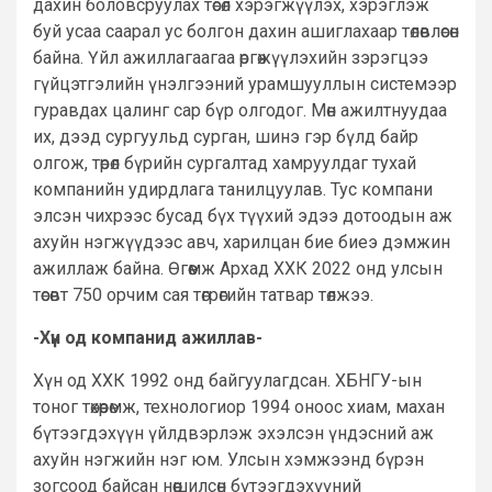
дахин боловсруулах төсөл хэрэгжүүлэх, хэрэглэж
буй усаа саарал ус болгон дахин ашиглахаар төлөвлөсөн
байна. Үйл ажиллагаагаа өргөжүүлэхийн зэрэгцээ
гүйцэтгэлийн үнэлгээний урамшууллын системээр
гуравдах цалинг сар бүр олгодог. Мөн ажилтнуудаа
их, дээд сургуульд сурган, шинэ гэр бүлд байр
олгож, төрөл бүрийн сургалтад хамруулдаг тухай
компанийн удирдлага танилцуулав. Тус компани
элсэн чихрээс бусад бүх түүхий эдээ дотоодын аж
ахуйн нэгжүүдээс авч, харилцан бие биеэ дэмжин
ажиллаж байна. Өгөөмж Архад ХХК 2022 онд улсын
төсөвт 750 орчим сая төгрөгийн татвар төлжээ.
-Хүн од компанид ажиллав-
Хүн од ХХК 1992 онд байгуулагдсан. ХБНГУ-ын
тоног төхөөрөмж, технологиор 1994 оноос хиам, махан
бүтээгдэхүүн үйлдвэрлэж эхэлсэн үндэсний аж
ахуйн нэгжийн нэг юм. Улсын хэмжээнд бүрэн
зогсоод байсан нөөшилсөн бүтээгдэхүүний