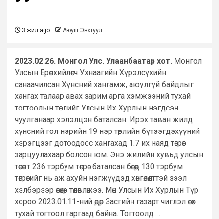
3 жил ago
Аюуш Энхтуул
2023.02.26. Монгол Улс. Улаанбаатар хот.
Монгол
Улсын Ерөнхийлөгч Ухнаагийн Хүрэлсүхийн
санаачилсан Хүнсний хангамж, аюулгүй байдлыг
хангах талаар авах зарим арга хэмжээний тухай
тогтоолын төслийг Улсын Их Хурлын нэгдсэн
чуулганаар хэлэлцэн баталсан. Ирэх таван жилд
хүнсний гол нэрийн 19 нэр төрлийн бүтээгдэхүүний
хэрэгцээг дотоодоос хангахад 1.7 их наяд төгрөг
зарцуулахаар болсон юм. Энэ жилийн хувьд улсын
төсөвт 236 тэрбум төгрөг баталсан бөгөөд 130 тэрбум
төгрөгийг нь аж ахуйн нэгжүүдэд хөнгөлөлттэй зээл
хэлбэрээр өгөхөөр төлөвлөжээ. Мөн Улсын Их Хурлын Түр
хороо 2023.01.11-ний өдөр Засгийн газарт чиглэл өгөх
тухай тогтоол гаргаад байна. Тогтоолд …