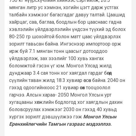
750 кг нүүрсхүчлийн хийнээс сэргийлж, 26.5
мянган литр ус хэмнэн, хогийн цэгт дарж устгах
талбайн хэмжээг багасгадаг давуу талтай. Цаашид
хайрцаг, сав, баглаа, боодлын бор цааснаас гадна
хэвлэлийн үйлдвэрлэлийн үндсэн түүхий эд болох
80-250 гр шохойтой болон матт цаас үйлдвэрлэх
зорилт тавьсан байна. Ингэснээр импортоор орж
ирж буй 7.1 мянган тонн цаасыг дотооддоо
үйлдвэрлэж, зах зээлийг 100 хувь хангах
боломжтой гэсэн үг юм. Монгол Улсад жилд
дунджаар 3.4 сая тонн хог хаягдал гардаг бөгөөд
сүүлийн таван жилд 18.3 хувиар өссөн байна. 2040 он
гэхэд одоогийнхоос 21 хувиар өсөх тооцоолол
гарчээ. Алсын хараа- 2050 Монгол Улсын урт
хугацааны хөгжлийн бодлогод хог хаягдлын дахин
боловсруулах хэмжээг 2030 он гэхэд 40 хувьд
хүргэх зорилт дэвшүүлжээ гэж
Монгол Улсын
Ерөнхийлөгчийн Тамгын газраас мэдээллээ.