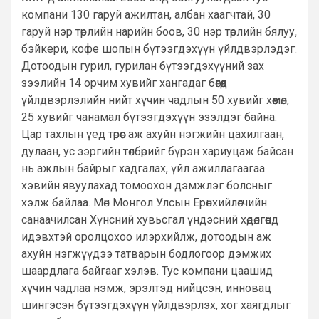
компани 130 гаруй ажилтан, албан хаагчтай, 30
гаруй нэр төрлийн нарийн боов, 30 нэр төрлийн бялуу,
бэйкери, кофе шопын бүтээгдэхүүн үйлдвэрлэдэг.
Дотоодын гурил, гурилан бүтээгдэхүүний зах
зээлийн 14 орчим хувийг хангадаг бөгөөд
үйлдвэрлэлийн нийт хүчин чадлын 50 хувийг хөөмөл,
25 хувийг чанамал бүтээгдэхүүн эзэлдэг байна.
Цар тахлын үед төрөөс аж ахуйн нэгжийн цахилгаан,
дулаан, ус зэргийн төлбөрийг бүрэн хариуцаж байсан
нь ажлын байрыг хадгалах, үйл ажиллагаагаа
хэвийн явуулахад томоохон дэмжлэг болсныг
хэлж байлаа. Мөн Монгол Улсын Ерөнхийлөгчийн
санаачилсан Хүнсний хувьсгал үндэсний хөдөлгөөнд
идэвхтэй оролцохоо илэрхийлж, дотоодын аж
ахуйн нэгжүүдээ татварын бодлогоор дэмжих
шаардлага байгааг хэлэв. Тус компани цаашид
хүчин чадлаа нэмж, эрэлтэд нийцсэн, инновац
шингэсэн бүтээгдэхүүн үйлдвэрлэх, хог хаягдлыг