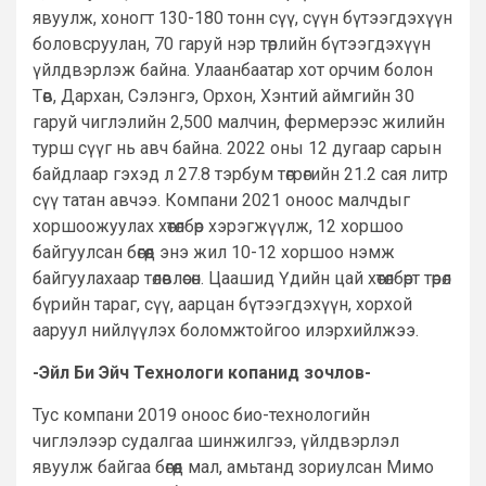
явуулж, хоногт 130-180 тонн сүү, сүүн бүтээгдэхүүн
боловсруулан, 70 гаруй нэр төрлийн бүтээгдэхүүн
үйлдвэрлэж байна. Улаанбаатар хот орчим болон
Төв, Дархан, Сэлэнгэ, Орхон, Хэнтий аймгийн 30
гаруй чиглэлийн 2,500 малчин, фермерээс жилийн
турш сүүг нь авч байна. 2022 оны 12 дугаар сарын
байдлаар гэхэд л 27.8 тэрбум төгрөгийн 21.2 сая литр
сүү татан авчээ. Компани 2021 оноос малчдыг
хоршоожуулах хөтөлбөр хэрэгжүүлж, 12 хоршоо
байгуулсан бөгөөд энэ жил 10-12 хоршоо нэмж
байгуулахаар төлөвлөсөн. Цаашид Үдийн цай хөтөлбөрт төрөл
бүрийн тараг, сүү, аарцан бүтээгдэхүүн, хорхой
ааруул нийлүүлэх боломжтойгоо илэрхийлжээ.
-Эйл Би Эйч Технологи копанид зочлов-
Тус компани 2019 оноос био-технологийн
чиглэлээр судалгаа шинжилгээ, үйлдвэрлэл
явуулж байгаа бөгөөд мал, амьтанд зориулсан Мимо