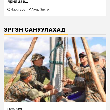
ярилцав…
4 жил ago
Аюуш Энхтуул
ЭРГЭН САНУУЛАХАД
Ерөнхийлөгч