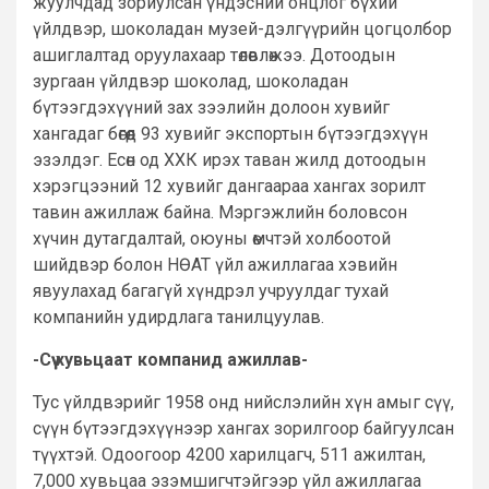
жуулчдад зориулсан үндэсний онцлог бүхий
үйлдвэр, шоколадан музей-дэлгүүрийн цогцолбор
ашиглалтад оруулахаар төлөвлөжээ. Дотоодын
зургаан үйлдвэр шоколад, шоколадан
бүтээгдэхүүний зах зээлийн долоон хувийг
хангадаг бөгөөд 93 хувийг экспортын бүтээгдэхүүн
эзэлдэг. Есөн од ХХК ирэх таван жилд дотоодын
хэрэгцээний 12 хувийг дангаараа хангах зорилт
тавин ажиллаж байна. Мэргэжлийн боловсон
хүчин дутагдалтай, оюуны өмчтэй холбоотой
шийдвэр болон НӨАТ үйл ажиллагаа хэвийн
явуулахад багагүй хүндрэл учруулдаг тухай
компанийн удирдлага танилцуулав.
-Сүү хувьцаат компанид ажиллав-
Тус үйлдвэрийг 1958 онд нийслэлийн хүн амыг сүү,
сүүн бүтээгдэхүүнээр хангах зорилгоор байгуулсан
түүхтэй. Одоогоор 4200 харилцагч, 511 ажилтан,
7,000 хувьцаа эзэмшигчтэйгээр үйл ажиллагаа