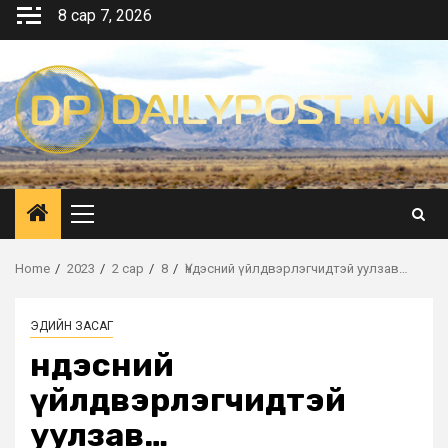
Skip
8 сар 7, 2026
to
content
Primary
Menu
Home
2023
2 сар
8
Үндэсний үйлдвэрлэгчидтэй уулзав…
ЭДИЙН ЗАСАГ
Үндэсний
үйлдвэрлэгчидтэй
уулзав…