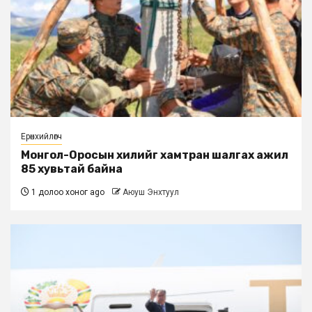
Ерөнхийлөгч
Монгол-Оросын хилийг хамтран шалгах ажил
85 хувьтай байна
1 долоо хоног ago
Аюуш Энхтуул