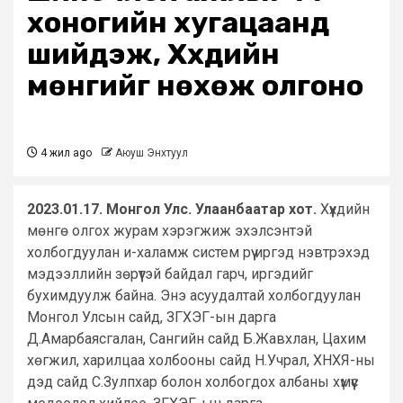
хоногийн хугацаанд
шийдэж, Хүүхдийн
мөнгийг нөхөж олгоно
4 жил ago
Аюуш Энхтуул
2023.01.17. Монгол Улс. Улаанбаатар хот.
Хүүхдийн
мөнгө олгох журам хэрэгжиж эхэлсэнтэй
холбогдуулан и-халамж систем рүү иргэд нэвтрэхэд
мэдээллийн зөрүүтэй байдал гарч, иргэдийг
бухимдуулж байна. Энэ асуудалтай холбогдуулан
Монгол Улсын сайд, ЗГХЭГ-ын дарга
Д.Амарбаясгалан, Сангийн сайд Б.Жавхлан, Цахим
хөгжил, харилцаа холбооны сайд Н.Учрал, ХНХЯ-ны
дэд сайд С.Зулпхар болон холбогдох албаны хүмүүс