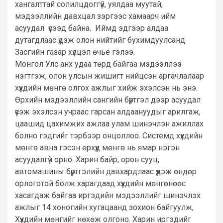
хангалттай солилцдоггүй, уялдаа муутай,
мэдээллийн давхцал зэргээс хамаарч ийм
асуудал үүсээд байна. Иймд эдгээр алдаа
дутагдлаас үүдэж олон нийтийг бухимдуулсанд
Засгийн газар хүлцэл өчье гэлээ.
Монгол Улс анх удаа төрд байгаа мэдээллээ
нэгтгэж, олон улсын жишигт нийцсэн аргачлалаар
хүүхдийн мөнгө олгох ажлыг хийж эхэлсэн нь энэ.
Өрхийн мэдээллийн сангийн бүртгэл дээр асуудал
үүсэж эхэлсэн учраас гарсан алдаануудыг арилгаж,
цаашид цахимжих ажлаа улам шинэчлэн ажиллах
болно гэдгийг тэрбээр онцоллоо. Системд хүүхдийн
мөнгө авна гэсэн өрхүүд мөнгө нь ямар нэгэн
асуудалгүй орно. Харин байр, орон сууц,
автомашины бүртгэлийн давхардлаас үүдэж өндөр
орлоготой болж харагдаад хүүхдийн мөнгөнөөс
хасагдаж байгаа иргэдийн мэдээллийг шинэчлэх
ажлыг 14 хоногийн хугацаанд зохион байгуулж,
Хүүхдийн мөнгийг нөхөж олгоно. Харин иргэдийг