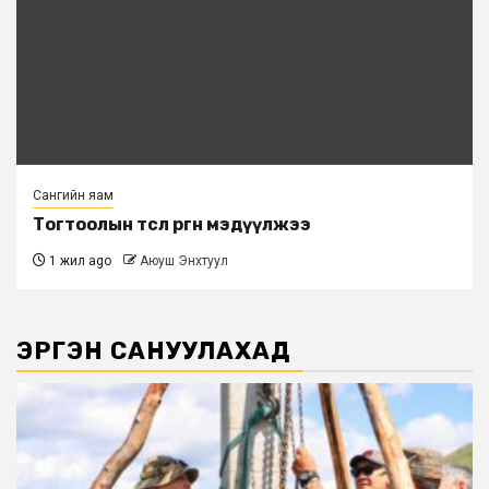
Сангийн яам
Тогтоолын төсөл өргөн мэдүүлжээ
1 жил ago
Аюуш Энхтуул
ЭРГЭН САНУУЛАХАД