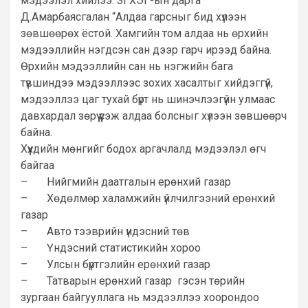
мэдээлэл хийлээ. ЗГХЭГ-ын дарга
Д.Амарбаясгалан “Алдаа гарсныг бид хүлээн
зөвшөөрөх ёстой. Хамгийн том алдаа нь өрхийн
мэдээллийн нэгдсэн сан дээр гарч ирээд байна.
Өрхийн мэдээллийн сан нь нэгжийн бага
түвшиндээ мэдээллээс зохих хасалтыг хийдэггүй,
мэдээллээ цаг тухай бүрт нь шинэчлээгүйн улмаас
давхардал зөрүү үүсэж алдаа болсныг хүлээн зөвшөөрч
байна.
Хүүхдийн мөнгийг бодох аргачлалд мэдээлэл өгч
байгаа
– Нийгмийн даатгалын ерөнхий газар
– Хөдөлмөр халамжийн үйлчилгээний ерөнхий
газар
– Авто тээврийн үндэсний төв
– Үндэсний статистикийн хороо
– Улсын бүртгэлийн ерөнхий газар
– Татварын ерөнхий газар гэсэн төрийн
зургаан байгууллага нь мэдээллээ хоорондоо