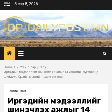
Skip
8 сар 8, 2026
to
content
Primary
Menu
Home
2023
1 сар
17
Иргэдийн мэдээллийг шинэчлэх ажлыг 14 хоногийн хугацаанд
шийдэж, Хүүхдийн мөнгийг нөхөж олгоно
Сангийн яам
Иргэдийн мэдээллийг
шинэчлэх ажлыг 14