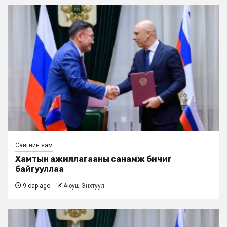
Сангийн яам
Хамтын ажиллагааны санамж бичиг
байгууллаа
9 сар ago
Аюуш Энхтуул