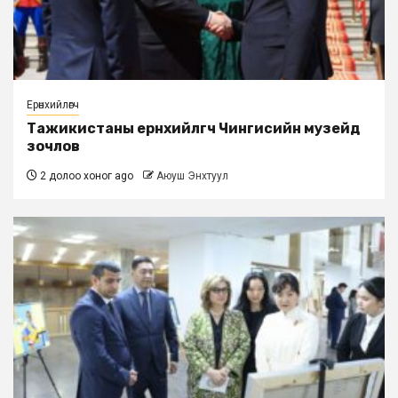
Ерөнхийлөгч
Тажикистаны ерөнхийлөгч Чингисийн музейд
зочлов
2 долоо хоног ago
Аюуш Энхтуул