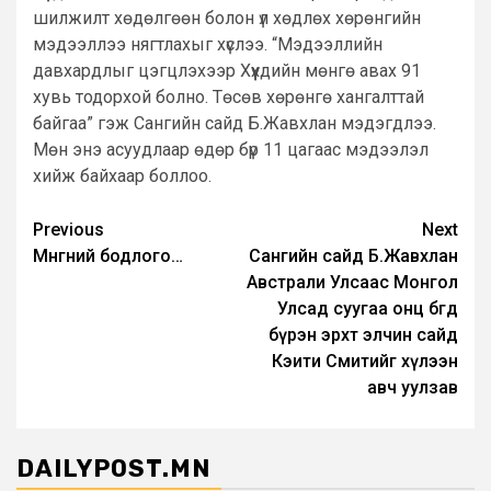
шилжилт хөдөлгөөн болон үл хөдлөх хөрөнгийн
мэдээллээ нягтлахыг хүслээ. “Мэдээллийн
давхардлыг цэгцлэхээр Хүүхдийн мөнгө авах 91
хувь тодорхой болно. Төсөв хөрөнгө хангалттай
байгаа” гэж Сангийн сайд Б.Жавхлан мэдэгдлээ.
Мөн энэ асуудлаар өдөр бүр 11 цагаас мэдээлэл
хийж байхаар боллоо.
Post
Previous
Next
Мөнгөний бодлого…
Сангийн сайд Б.Жавхлан
navigation
Австрали Улсаас Монгол
Улсад суугаа онц бөгөөд
бүрэн эрхт элчин сайд
Кэити Смитийг хүлээн
авч уулзав
DAILYPOST.MN