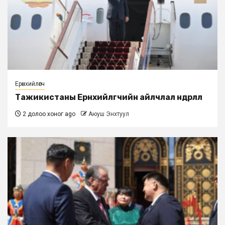
Ерөнхийлөгч
Тажикистаны Ерөнхийлөгчийн айлчлал өндөрлөлөө
2 долоо хоног ago
Аюуш Энхтуул