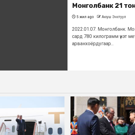
Монголбанк 21 тон
5 жил ago
Аюуш Энхтуул
2022.01.07. Монголбанк. М
сард 780 килограмм үнэт ме
арванхоёрдугаар...