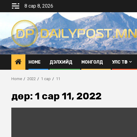
Skip
8 сар 8, 2026
to
content
HOME
ДЭЛХИЙД
МОНГОЛД
УЛС ТӨР
Home
2022
1 сар
11
Өдөр:
1 сар 11, 2022