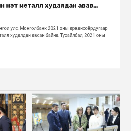
н үнэт металл худалдан авав…
онгол улс. Монголбанк 2021 оны арванхоёрдугаар
талл худалдан авсан байна. Тухайлбал, 2021 оны