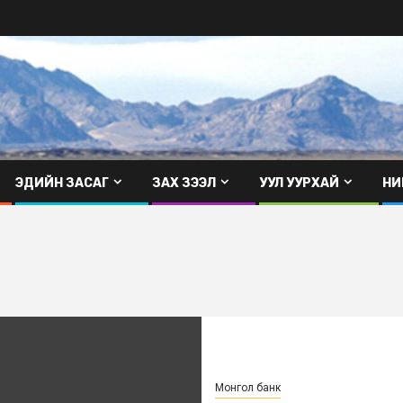
ЭДИЙН ЗАСАГ
ЗАХ ЗЭЭЛ
УУЛ УУРХАЙ
НИ
Монгол банк