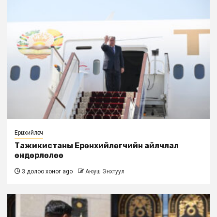
Ерөнхийлөгч
Тажикистаны Ерөнхийлөгчийн айлчлал
өндөрлөлөө
3 долоо хоног ago
Аюуш Энхтуул