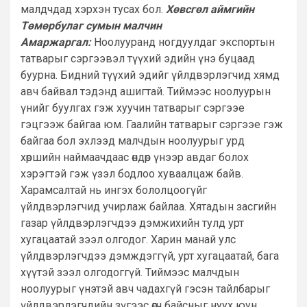
малдчдад хэрхэн тусах бол.
Хөвсгөл аймгийн
Төмөрбулаг сумын малчин
Амаржаргал:
Ноолууранд ногдуулдаг экспортын
татварыг сэргээвэл түүхий эдийн үнэ буцаад
буурна. Бидний түүхий эдийг үйлдвэрлэгчид хямд
авч байвал тэдэнд ашигтай. Тиймээс ноолуурын
үнийг буулгах гэж хуучин татварыг сэргээе
гэцгээж байгаа юм. Гаалийн татварыг сэргээе гэж
байгаа бол эхлээд малчдын ноолуурыг урд
хөршийн наймаачдаас өндөр үнээр авдаг болох
хэрэгтэй гэж үзэл бодлоо хуваалцаж байв.
Харамсалтай нь ингэх бололцоогүйг
үйлдвэрлэгчид учирлаж байлаа. Хятадын засгийн
газар үйлдвэрлэгчдээ дэмжихийн тулд урт
хугацаатай зээл олгодог. Харин манай улс
үйлдвэрлэгчдээ дэмждэггүй, урт хугацаатай, бага
хүүтэй зээл олгодоггүй. Тиймээс малчдын
ноолуурыг үнэтэй авч чадахгүй гэсэн тайлбарыг
үйлдвэрлэгчдийн зүгээс өгч байсныг нуух юун.