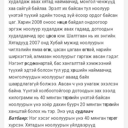
худалдаж авах хятад наймаачид, монгол ченжүүд
хаа сайгүй байлаа. Эрэлт их байсан тул ноолуур
үнэтэй түүхий эдийн тоонд зүй ёсоор ордог байсан
цаг. Харин 2008 оноос нөхцөл байдал ондоогоор
эргэж ноолуур худалдаж авах гадаад, дотоодын
худалдаачид эрс цөөрсөн юм. Шалтгаан нь их энгийн.
Хятадууд 2007 онд Хубай мужид ноолуурын
чиглэлийн ямаа өсгөж, цасан цагаан өнгөтэй, нарийн
ширхэгтэй, алмазан ноолуурыг гаргаж авсан гэдэг.
Нэгэнт өөрсдөө чанартай, бас хангалттай хэмжээний
түүхий эдтэй болсон тул урд хөршийн наймаачид
монголчуудын ноолуурыг аваад байх
шаардлагагүй болжээ. Авсан ч үнэ унагаж эхэлсэн
байна. Үүнтэй холбоотойгоор дотоодын зах зээлд
килограмм нь 40 мянган төгрөгийн үнэтэй байсан
ноолуурын үнэ хоёр дахин буурч 20 мянган төгрөгийн
ханштай болох нь тэр. Энэ үед
судлаач
Батбаяр:
Нэг хэсэг ноолуурын үнэ 40 мянган төгрөгт
хүрсэн. Хятадын ноолуурын үйлдвэрүүд