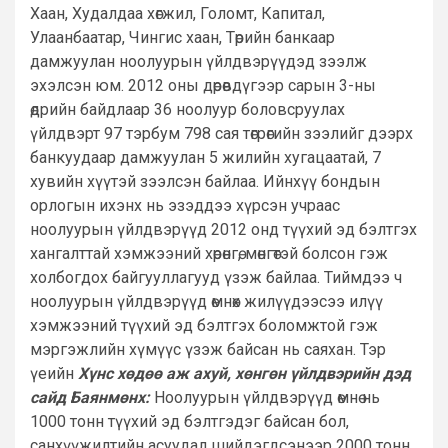
Хаан, Худалдаа хөгжил, Голомт, Капитал,
Улаанбаатар, Чингис хаан, Төрийн банкаар
дамжуулан ноолуурын үйлдвэрүүдэд зээлж
эхэлсэн юм. 2012 оны дөрөвдүгээр сарын 3-ны
өдрийн байдлаар 36 ноолуур боловсруулах
үйлдвэрт 97 тэрбум 798 сая төгрөгийн зээлийг дээрх
банкуудаар дамжуулан 5 жилийн хугацаатай, 7
хувийн хүүтэй зээлсэн байлаа. Ийнхүү бондын
орлогын ихэнх нь эзэддээ хүрсэн учраас
ноолуурын үйлдвэрүүд 2012 онд түүхий эд бэлтгэх
хангалттай хэмжээний хөрөнгө, мөнгөтэй болсон гэж
холбогдох байгууллагууд үзэж байлаа. Тиймдээ ч
ноолуурын үйлдвэрүүд өмнөх жилүүдээсээ илүү
хэмжээний түүхий эд бэлтгэх боломжтой гэж
мэргэжлийн хүмүүс үзэж байсан нь саяхан. Тэр
үеийн
Хүнс хөдөө аж ахуй, хөнгөн үйлдвэрийн дэд
сайд Баянмөнх:
Ноолуурын үйлдвэрүүд өмнө нь
1000 тонн түүхий эд бэлтгэдэг байсан бол,
санхүүжилтийн асуудал шийдэгдсэнээр 2000 тонн