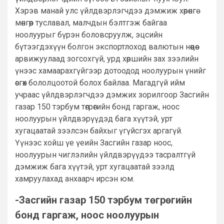
Хэрэв манай улс үйлдвэрлэгчдээ дэмжиж хөрөнгө
мөнгөөр туславал, малчдын бэлтгэж байгаа
ноолуурыг бүрэн боловсруулж, эцсийн
бүтээгдэхүүн болгон экспортлоход валютын нөөцөө
арвижуулаад зогсохгүй, урд хөршийн зах зээлийн
үнээс хамаарахгүйгээр дотоодод ноолуурын үнийг
өсгөх бололцоотой болох байлаа. Магадгүй ийм
учраас үйлдвэрлэгчдээ дэмжих зорилгоор Засгийн
газар 150 тэрбум төгрөгийн бонд гаргаж, ноос
ноолуурын үйлдвэрүүдэд бага хүүтэй, урт
хугацаатай зээлсэн байхыг үгүйсгэх аргагүй.
Үүнээс хойш үе үеийн Засгийн газар ноос,
ноолуурын чиглэлийн үйлдвэрүүдээ тасралтгүй
дэмжиж бага хүүтэй, урт хугацаатай зээлд
хамруулахад анхаарч ирсэн юм.
-Засгийн газар 150 тэрбум төгрөгийн
бонд гаргаж, ноос ноолуурын