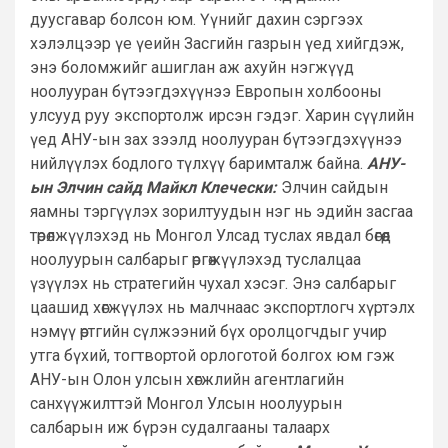
дуусгавар болсон юм. Үүнийг дахин сэргээх
хэлэлцээр үе үеийн Засгийн газрын үед хийгдэж,
энэ боломжийг ашиглан аж ахуйн нэгжүүд
ноолууран бүтээгдэхүүнээ Европын холбооны
улсууд руу экспортолж ирсэн гэдэг. Харин сүүлийн
үед АНУ-ын зах зээлд ноолууран бүтээгдэхүүнээ
нийлүүлэх бодлого түлхүү баримталж байна.
АНУ-
ын Элчин сайд Майкл Клечески:
Элчин сайдын
яамны тэргүүлэх зорилтуудын нэг нь эдийн засгаа
төрөлжүүлэхэд нь Монгол Улсад туслах явдал бөгөөд
ноолуурын салбарыг өргөжүүлэхэд туслалцаа
үзүүлэх нь стратегийн чухал хэсэг. Энэ салбарыг
цаашид хөгжүүлэх нь малчнаас экспортлогч хүртэлх
нэмүү өртгийн сүлжээний бүх оролцогчдыг учир
утга бүхий, тогтвортой орлоготой болгох юм гэж
АНУ-ын Олон улсын хөгжлийн агентлагийн
санхүүжилттэй Монгол Улсын ноолуурын
салбарын иж бүрэн судалгааны талаарх