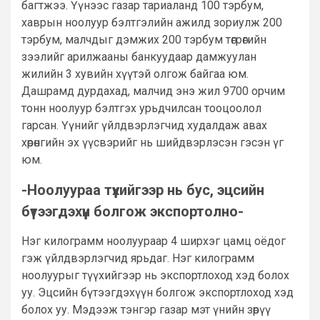
багтжээ. Үүнээс газар тариаланд 100 тэрбум,
хаврын ноолуур бэлтгэлийн ажилд зориулж 200
тэрбум, малчдыг дэмжих 200 тэрбум төгрөгийн
зээлийг арилжааны банкуудаар дамжуулан
жилийн 3 хувийн хүүтэй олгож байгаа юм.
Дашрамд дурдахад, малчид энэ жил 9700 орчим
тонн ноолуур бэлтгэх урьдчилсан тооцоолол
гарсан. Үүнийг үйлдвэрлэгчид худалдаж авах
хөрөнгийн эх үүсвэрийг нь шийдвэрлэсэн гэсэн үг
юм.
-Ноолуураа түүхийгээр нь бус, эцсийн
бүтээгдэхүүн болгож экспортолно-
Нэг килограмм ноолуураар 4 ширхэг цамц оёдог
гэж үйлдвэрлэгчид ярьдаг. Нэг килограмм
ноолуурыг түүхийгээр нь экспортлоход хэд болох
уу. Эцсийн бүтээгдэхүүн болгож экспортлоход хэд
болох уу. Мэдээж тэнгэр газар мэт үнийн зөрүү