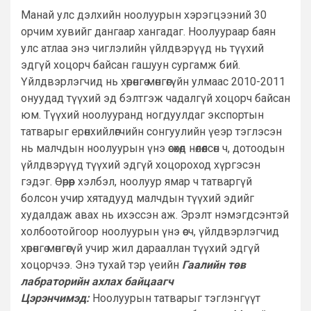
Манай улс дэлхийн ноолуурын хэрэгцээний 30
орчим хувийг дангаар хангадаг. Ноолуураар баян
улс атлаа энэ чиглэлийн үйлдвэрүүд нь түүхий
эдгүй хоцорч байсан гашуун сургамж бий.
Үйлдвэрлэгчид нь хөрөнгө мөнгөгүйн улмаас 2010-2011
онуудад түүхий эд бэлтгэж чадалгүй хоцорч байсан
юм. Түүхий ноолууранд ногдуулдаг экспортын
татварыг ерөнхийлөгчийн сонгуулийн үеэр тэглэсэн
нь малчдын ноолуурын үнэ өсөхөд нөлөөлсөн ч, дотоодын
үйлдвэрүүд түүхий эдгүй хоцороход хүргэсэн
гэдэг. Өөрөөр хэлбэл, ноолуур ямар ч татваргүй
болсон учир хятадууд малчдын түүхий эдийг
худалдаж авах нь ихэссэн аж. Эрэлт нэмэгдсэнтэй
холбоотойгоор ноолуурын үнэ өсч, үйлдвэрлэгчид
хөрөнгө мөнгөгүй учир жил дарааллан түүхий эдгүй
хоцорчээ. Энэ тухай тэр үеийн
Гаалийн төв
лабраторийн ахлах байцаагч
Цэрэнчимэд:
Ноолуурын татварыг тэглэнгүүт