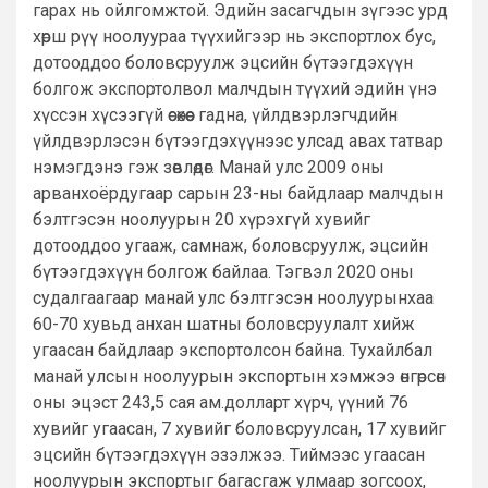
гарах нь ойлгомжтой. Эдийн засагчдын зүгээс урд
хөрш рүү ноолуураа түүхийгээр нь экспортлох бус,
дотооддоо боловсруулж эцсийн бүтээгдэхүүн
болгож экспортолвол малчдын түүхий эдийн үнэ
хүссэн хүсээгүй өсөхөөс гадна, үйлдвэрлэгчдийн
үйлдвэрлэсэн бүтээгдэхүүнээс улсад авах татвар
нэмэгдэнэ гэж зөвлөдөг. Манай улс 2009 оны
арванхоёрдугаар сарын 23-ны байдлаар малчдын
бэлтгэсэн ноолуурын 20 хүрэхгүй хувийг
дотооддоо угааж, самнаж, боловсруулж, эцсийн
бүтээгдэхүүн болгож байлаа. Тэгвэл 2020 оны
судалгаагаар манай улс бэлтгэсэн ноолуурынхаа
60-70 хувьд анхан шатны боловсруулалт хийж
угаасан байдлаар экспортолсон байна. Тухайлбал
манай улсын ноолуурын экспортын хэмжээ өнгөрсөн
оны эцэст 243,5 сая ам.долларт хүрч, үүний 76
хувийг угаасан, 7 хувийг боловсруулсан, 17 хувийг
эцсийн бүтээгдэхүүн эзэлжээ. Тиймээс угаасан
ноолуурын экспортыг багасгаж улмаар зогсоох,