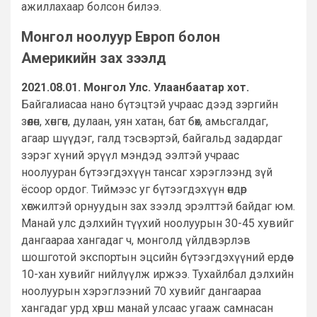
ажиллахаар болсон билээ.
Монгол ноолуур Европ болон
Америкийн зах зээлд
2021.08.01. Монгол Улс. Улаанбаатар хот.
Байгалиасаа нано бүтэцтэй учраас дээд зэргийн
зөөлөн, хөнгөн, дулаан, уян хатан, бат бөх, амьсгалдаг,
агаар шүүдэг, галд тэсвэртэй, байгальд задардаг
зэрэг хүний эрүүл мэндэд ээлтэй учраас
ноолууран бүтээгдэхүүн тансаг хэрэглээнд зүй
ёсоор ордог. Тиймээс уг бүтээгдэхүүн өндөр
хөгжилтэй орнуудын зах зээлд эрэлттэй байдаг юм.
Манай улс дэлхийн түүхий ноолуурын 30-45 хувийг
дангаараа хангадаг ч, монголд үйлдвэрлэв
шошготой экспортын эцсийн бүтээгдэхүүний ердөө
10-хан хувийг нийлүүлж иржээ. Тухайлбал дэлхийн
ноолуурын хэрэглээний 70 хувийг дангаараа
хангадаг урд хөрш манай улсаас угааж самнасан