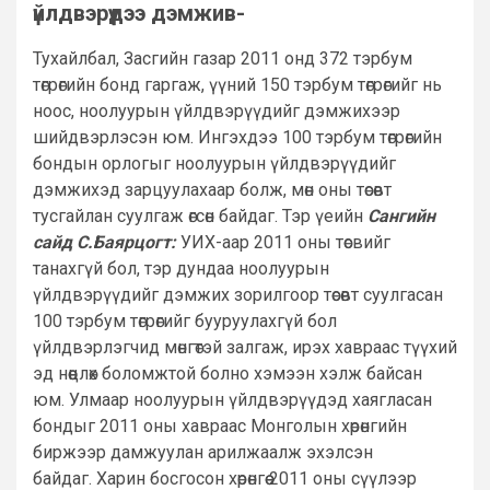
үйлдвэрүүдээ дэмжив-
Тухайлбал, Засгийн газар 2011 онд 372 тэрбум
төгрөгийн бонд гаргаж, үүний 150 тэрбум төгрөгийг нь
ноос, ноолуурын үйлдвэрүүдийг дэмжихээр
шийдвэрлэсэн юм. Ингэхдээ 100 тэрбум төгрөгийн
бондын орлогыг ноолуурын үйлдвэрүүдийг
дэмжихэд зарцуулахаар болж, мөн оны төсөвт
тусгайлан суулгаж өгсөн байдаг. Тэр үеийн
Сангийн
сайд С.Баярцогт:
УИХ-аар 2011 оны төсвийг
танахгүй бол, тэр дундаа ноолуурын
үйлдвэрүүдийг дэмжих зорилгоор төсөвт суулгасан
100 тэрбум төгрөгийг бууруулахгүй бол
үйлдвэрлэгчид мөнгөтэй залгаж, ирэх хавраас түүхий
эд нөөцлөх боломжтой болно хэмээн хэлж байсан
юм. Улмаар ноолуурын үйлдвэрүүдэд хаягласан
бондыг 2011 оны хавраас Монголын хөрөнгийн
биржээр дамжуулан арилжаалж эхэлсэн
байдаг. Харин босгосон хөрөнгөө 2011 оны сүүлээр