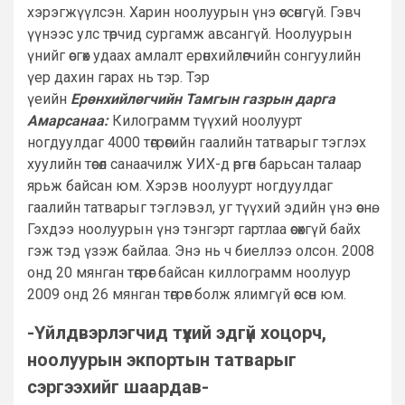
хэрэгжүүлсэн. Харин ноолуурын үнэ өссөнгүй. Гэвч
үүнээс улс төрчид сургамж авсангүй. Ноолуурын
үнийг өсгөх удаах амлалт ерөнхийлөгчийн сонгуулийн
үер дахин гарах нь тэр. Тэр
үеийн
Ерөнхийлөгчийн Тамгын газрын дарга
Амарсанаа:
Килограмм түүхий ноолуурт
ногдуулдаг 4000 төгрөгийн гаалийн татварыг тэглэх
хуулийн төсөл санаачилж УИХ-д өргөн барьсан талаар
ярьж байсан юм. Хэрэв ноолуурт ногдуулдаг
гаалийн татварыг тэглэвэл, уг түүхий эдийн үнэ өснө.
Гэхдээ ноолуурын үнэ тэнгэрт гартлаа өсөхгүй байх
гэж тэд үзэж байлаа. Энэ нь ч биеллээ олсон. 2008
онд 20 мянган төгрөг байсан киллограмм ноолуур
2009 онд 26 мянган төгрөг болж ялимгүй өссөн юм.
-Үйлдвэрлэгчид түүхий эдгүй хоцорч,
ноолуурын экпортын татварыг
сэргээхийг шаардав-