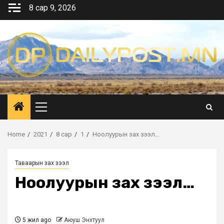
Skip
8 сар 9, 2026
to
content
Primary
Menu
Home
2021
8 сар
1
Ноолуурын зах зээл…
Таваарын зах зээл
Ноолуурын зах зээл…
5 жил ago
Аюуш Энхтуул