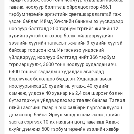
төлөвлөж, ноолуур бэлтгэлд ойролцоогоор 456.1
тэрбум төгрөгийн эргэлтийн хөрөнгө шаардлагатай гэж
үзсэн байдаг. Иймд Хөгжлийн банкны эх үүсвэрээр
ноолуур бэлтгэлд 300 тэрбум төгрөгийг жилийн 12
хувийн хүүтэй олгохоор болж, үйлдвэрүүдийн
зээлийн хүүгийн татаасыг жилийн 3 хувийн хүүтэй
байхаар тооцсон юм. Ингэснээр үндэсний
үйлдвэрүүд ноолуур бэлтгэлд нийт 366 тэрбум
төгрөг зарцуулж, 3600 тонн ноолуур худалдан авч,
6400 тонныг гадаадын худалдан авагчдад
борлуулах бололцоо бүрдсэн. Худалдан авсан
ноолуурынхаа 20 хувийг нь угааж, 40 хувийг
самнаж, үлдсэн 40 хувиар нь 2,4 сая ширхэг бэлэн
бүтээгдэхүүн үйлдвэрлэхээр төлөвлөж байлаа. Тэгвэл
өнөөгийн засгийн газар ч энэ салбарыг үргэлжлүүлэн
дэмжсээр байна. Эрүүл мэндээ хамгаалж, эдийн
засгаа сэргээх 10 их наядын цогц төлөвлөгөөнд Хөдөө аж
ахуйг дэмжих 500 тэрбум төгрөгийн зээлийн хөтөлбөр