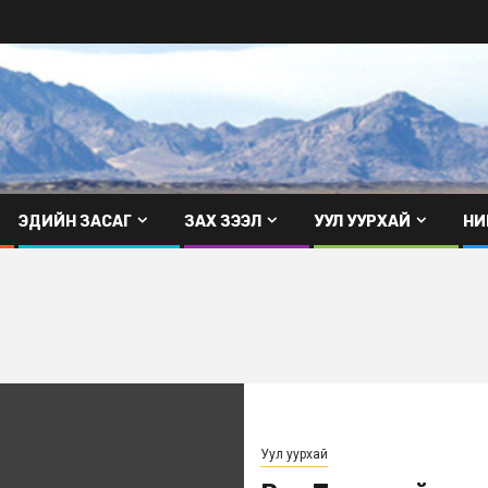
ЭДИЙН ЗАСАГ
ЗАХ ЗЭЭЛ
УУЛ УУРХАЙ
НИ
Уул уурхай