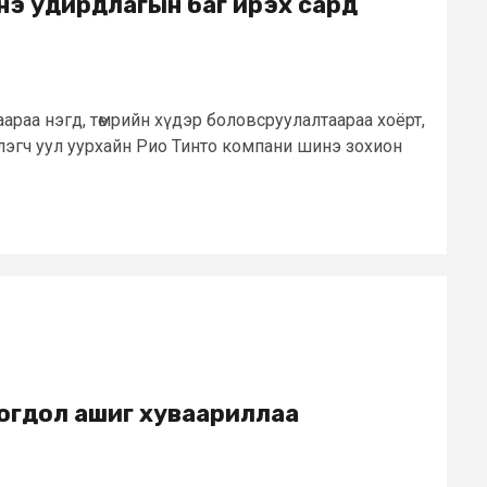
нэ удирдлагын баг ирэх сард
аараа нэгд, төмрийн хүдэр боловсруулалтаараа хоёрт,
лэгч уул уурхайн Рио Тинто компани шинэ зохион
огдол ашиг хуваариллаа