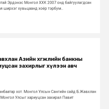
атай Эрдэнэс Монгол ХХК 2007 онд байгуулагдсан
ая ширхэг хувьцаанд хоёр тэрбум...
авхлан Азийн хөгжлийн банкны
иуцсан захирлыг хүлээн авч
аанбаатар хот. Монгол Улсын Сангийн сайд Б.Жавхлан
кны Монгол Улсыг хариуцсан захирал Павит