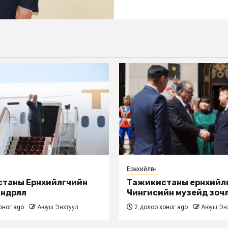
Ерөнхийлөгч
таны Ерөнхийлөгчийн
Тажикистаны ерөнхийлө
дөрлөлөө
Чингисийн музейд зоч
оног ago
Аюуш Энхтуул
2 долоо хоног ago
Аюуш Эн