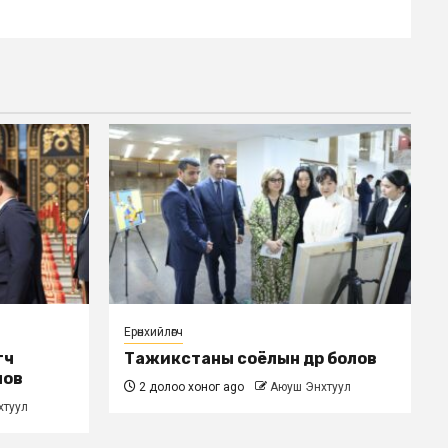
Ерөнхийлөгч
гч
Тажикстаны соёлын өдөр болов
лов
2 долоо хоног ago
Аюуш Энхтуул
хтуул