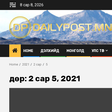
Skip
8 сар 8, 2026
to
content
HOME
ДЭЛХИЙД
МОНГОЛД
УЛС ТӨР
Home
2021
2 сар
5
Өдөр:
2 сар 5, 2021