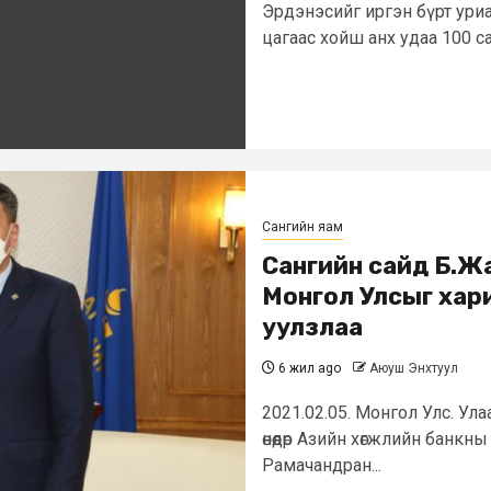
Эрдэнэсийг иргэн бүрт ури
цагаас хойш анх удаа 100 с
Сангийн яам
Сангийн сайд Б.Ж
Монгол Улсыг хар
уулзлаа
6 жил ago
Аюуш Энхтуул
2021.02.05. Монгол Улс. Ул
өнөөдөр Азийн хөгжлийн бан
Рамачандран...