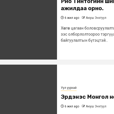
Рио Тинтогийн ши
ажилдаа орно.
6 жил ago
Аюуш Энхтуул
Хөнгөн цагаан боловсруулалт
зэс олборлолтоороо тэргүү
байгуулалтын бүтэцтэй...
Уул уурхай
Эрдэнэс Монгол н
6 жил ago
Аюуш Энхтуул