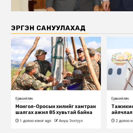
ЭРГЭН САНУУЛАХАД
Ерөнхийлөгч
Ерөнхийлөгч
Монгол-Оросын хилийг хамтран
Тажикис
шалгах ажил 85 хувьтай байна
айлчлал өн
1 долоо хоног ago
Аюуш Энхтуул
2 долоо х