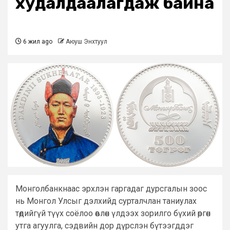
худалдаалагдаж байна
6 жил ago
Аюуш Энхтуул
Монголбанкнаас эрхлэн гаргадаг дурсгалын зоос
нь Монгол Улсыг дэлхийд сурталчлан таниулах
төдийгүй түүх соёлоо өвлөн үлдээх зорилго бүхий өргөн
утга агуулга, сэдвийн дор дүрслэн бүтээгддэг