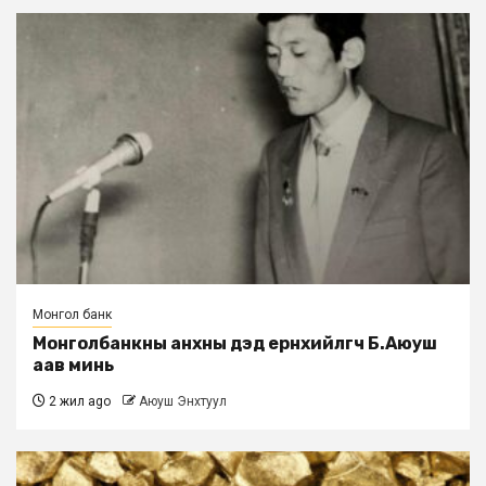
Монгол банк
Монголбанкны анхны дэд eрөнхийлөгч Б.Аюуш
аав минь
2 жил ago
Аюуш Энхтуул