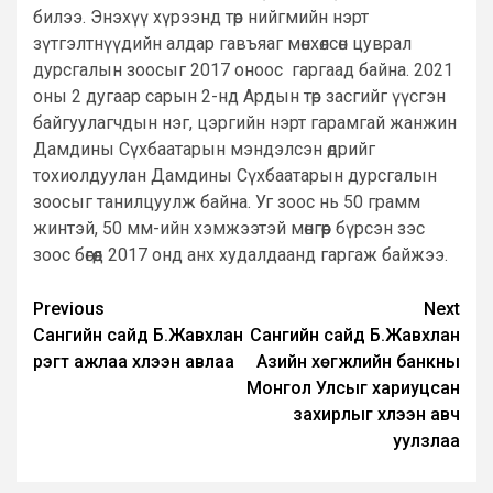
билээ. Энэхүү хүрээнд төр нийгмийн нэрт
зүтгэлтнүүдийн алдар гавъяаг мөнхөлсөн цуврал
дурсгалын зоосыг 2017 оноос гаргаад байна. 2021
оны 2 дугаар сарын 2-нд Ардын төр засгийг үүсгэн
байгуулагчдын нэг, цэргийн нэрт гарамгай жанжин
Дамдины Сүхбаатарын мэндэлсэн өдрийг
тохиолдуулан Дамдины Сүхбаатарын дурсгалын
зоосыг танилцуулж байна. Уг зоос нь 50 грамм
жинтэй, 50 мм-ийн хэмжээтэй мөнгөөр бүрсэн зэс
зоос бөгөөд 2017 онд анх худалдаанд гаргаж байжээ.
Post
Previous
Next
Сангийн сайд Б.Жавхлан
Сангийн сайд Б.Жавхлан
navigation
үүрэгт ажлаа хүлээн авлаа
Азийн хөгжлийн банкны
Монгол Улсыг хариуцсан
захирлыг хүлээн авч
уулзлаа