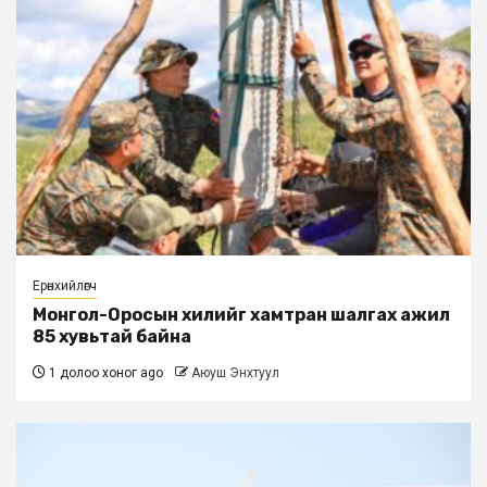
Ерөнхийлөгч
Монгол-Оросын хилийг хамтран шалгах ажил
85 хувьтай байна
1 долоо хоног ago
Аюуш Энхтуул