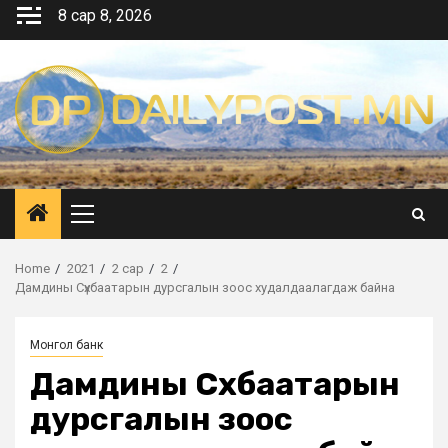
Skip
8 сар 8, 2026
to
content
Primary
Menu
Home
2021
2 сар
2
Дамдины Сүхбаатарын дурсгалын зоос худалдаалагдаж байна
Монгол банк
Дамдины Сүхбаатарын
дурсгалын зоос