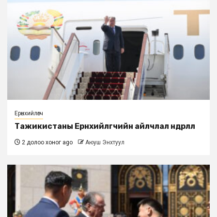
Ерөнхийлөгч
Тажикистаны Ерөнхийлөгчийн айлчлал өндөрлөлөө
2 долоо хоног ago
Аюуш Энхтуул