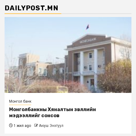
DAILYPOST.MN
Монгол банк
Монголбанкны Хяналтын зөвлөлийн
мэдээллийг сонсов
1 жил ago
Аюуш Энхтуул