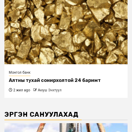
Монгол банк
Алтны тухай сонирхолтой 24 баримт
2 жил ago
Аюуш Энхтуул
ЭРГЭН САНУУЛАХАД