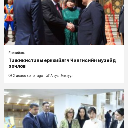
Ерөнхийлөгч
Тажикистаны ерөнхийлөгч Чингисийн музейд
зочлов
2 долоо хоног ago
Аюуш Энхтуул