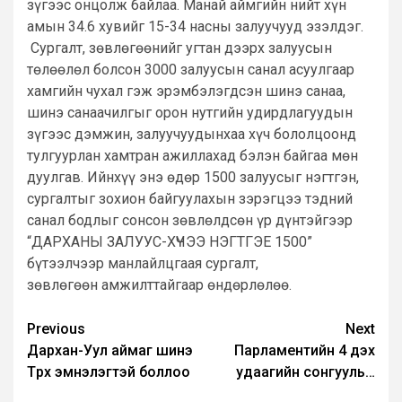
зүгээс онцолж байлаа. Манай аймгийн нийт хүн
амын 34.6 хувийг 15-34 насны залуучууд эзэлдэг.
Сургалт, зөвлөгөөнийг угтан дээрх залуусын
төлөөлөл болсон 3000 залуусын санал асуулгаар
хамгийн чухал гэж эрэмбэлэгдсэн шинэ санаа,
шинэ санаачилгыг орон нутгийн удирдлагуудын
зүгээс дэмжин, залуучуудынхаа хүч бололцоонд
тулгуурлан хамтран ажиллахад бэлэн байгаа мөн
дуулгав. Ийнхүү энэ өдөр 1500 залуусыг нэгтгэн,
сургалтыг зохион байгуулахын зэрэгцээ тэдний
санал бодлыг сонсон зөвлөлдсөн үр дүнтэйгээр
“ДАРХАНЫ ЗАЛУУС-ХҮЧЭЭ НЭГТГЭЕ 1500”
бүтээлчээр манлайлцгаая сургалт,
зөвлөгөөн амжилттайгаар өндөрлөлөө.
Post
Previous
Next
Дархан-Уул аймаг шинэ
Парламентийн 4 дэх
navigation
Төрөх эмнэлэгтэй боллоо
удаагийн сонгууль…