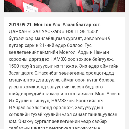
2019.09.21. Монгол Улс. Улаанбаатар хот.
ДАРХАНЫ ЗАЛУУС-ХҮЧЭЭ НЭГТГЭЕ 1500″
бүтээлчээр манлайлцгаая сургалт, зөвлөгөөн 9
дүгээр сарын 21-ний өдөр боллоо. Тус
зөвлөгөөнийг аймгийн Монгол Ардын Намын
хорооны дэргэдэх НАМЗХ-оос зохион байгуулж,
1500 гаруй залуусыг нэгтгэжээ. Энэ өдөр аймгийн
Засаг дарга С.Насанбат зөвлөгөөнд оролцогчдод
мэндчилгээ дэвшүүлж, аймаг орон нутаг болоод
улсын хэмжээнд залууст чиглэсэн бодлого
шийдвэрүүдийн талаар илтгэл тавилаа. Мөн Улсын
Их Хурлын гишүүн, НАМЗХ-ны Ерөнхийлөгч
Н.Учрал зөвлөгөөнд оролцож, Залуучуудын
хөгжлийн тухай хуулийн үзэл санааг танилцуулсан
юм. Энэхүү сургалт зөвлөгөөний үеэр салбар
салбарын шилдэг лекторууд залуучуудын