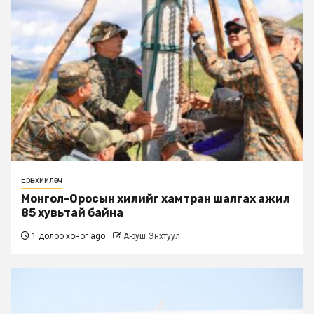
Ерөнхийлөгч
Монгол-Оросын хилийг хамтран шалгах ажил
85 хувьтай байна
1 долоо хоног ago
Аюуш Энхтуул