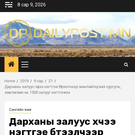
Skip
8 сар 9, 2026
to
content
Primary
Menu
Home
2019
9 сар
21
Дарханы залуус хүчээ нэгтгэе бүтээлчээр манлайлцгаая сургуль,
зөвлөгөөн нь 1500 залууг нэгтгэжээ
Сангийн яам
Дарханы залуус хүчээ
нэгтгэе бүтээлчээр