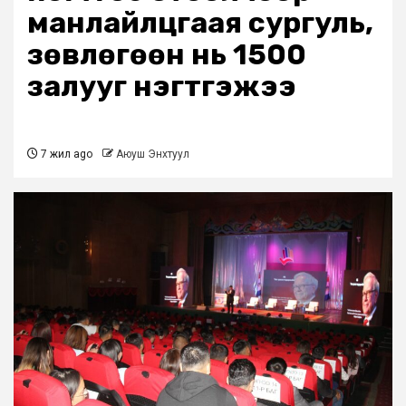
манлайлцгаая сургуль,
зөвлөгөөн нь 1500
залууг нэгтгэжээ
7 жил ago
Аюуш Энхтуул