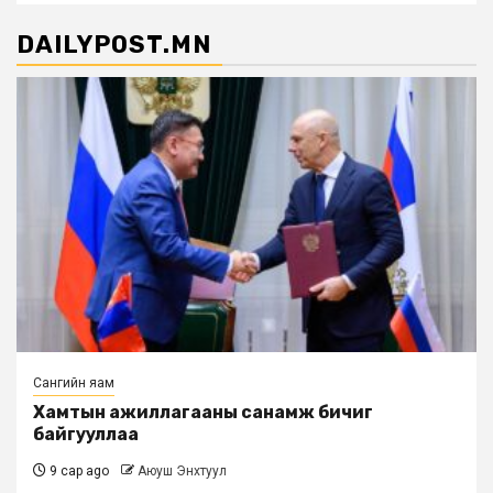
DAILYPOST.MN
Сангийн яам
Хамтын ажиллагааны санамж бичиг
байгууллаа
9 сар ago
Аюуш Энхтуул