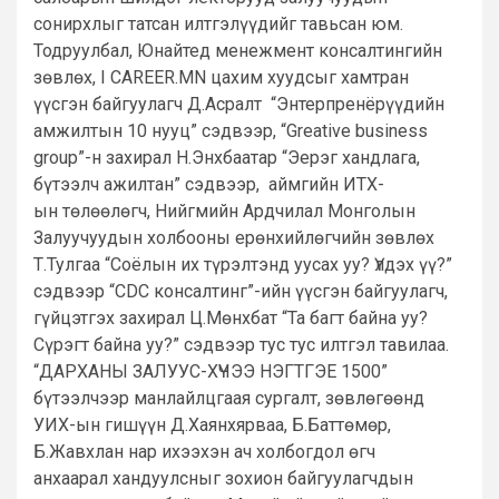
сонирхлыг татсан илтгэлүүдийг тавьсан юм.
Тодруулбал, Юнайтед менежмент консалтингийн
зөвлөх, I CAREER.MN цахим хуудсыг хамтран
үүсгэн байгуулагч Д.Асралт “Энтерпренёрүүдийн
амжилтын 10 нууц” сэдвээр, “Greative business
group”-н захирал Н.Энхбаатар “Эерэг хандлага,
бүтээлч ажилтан” сэдвээр, аймгийн ИТХ-
ын төлөөлөгч, Нийгмийн Ардчилал Монголын
Залуучуудын холбооны ерөнхийлөгчийн зөвлөх
Т.Тулгаа “Соёлын их түрэлтэнд уусах уу? Үлдэх үү?”
сэдвээр “CDC консалтинг”-ийн үүсгэн байгуулагч,
гүйцэтгэх захирал Ц.Мөнхбат “Та багт байна уу?
Сүрэгт байна уу?” сэдвээр тус тус илтгэл тавилаа.
“ДАРХАНЫ ЗАЛУУС-ХҮЧЭЭ НЭГТГЭЕ 1500”
бүтээлчээр манлайлцгаая сургалт, зөвлөгөөнд
УИХ-ын гишүүн Д.Хаянхярваа, Б.Баттөмөр,
Б.Жавхлан нар ихээхэн ач холбогдол өгч
анхаарал хандуулсныг зохион байгуулагчдын