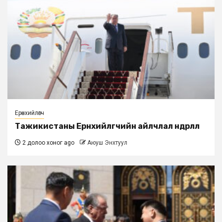
Ерөнхийлөгч
Тажикистаны Ерөнхийлөгчийн айлчлал өндөрлөлөө
2 долоо хоног ago
Аюуш Энхтуул