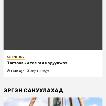
Сангийн яам
Тогтоолын төсөл өргөн мэдүүлжээ
1 жил ago
Аюуш Энхтуул
ЭРГЭН САНУУЛАХАД