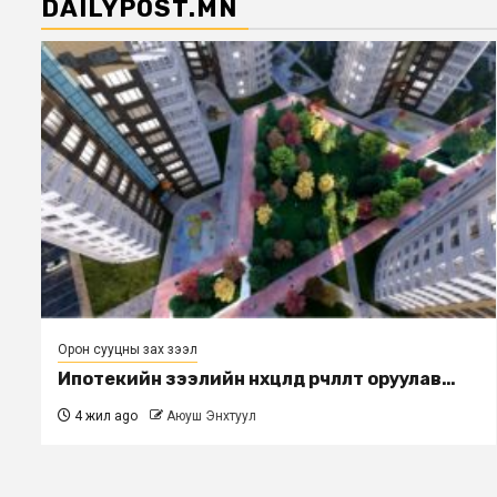
DAILYPOST.MN
Орон сууцны зах зээл
Ипотекийн зээлийн нөхцөлд өөрчлөлт оруулав…
4 жил ago
Аюуш Энхтуул