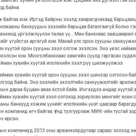
 заалтыг хүчингүй болгосон юм. Цэцийн энэ дүгнэлттэй х
од байна.
аж байгаа юм. Иргэд байрны зээлд хамрагдчихаад барьцаан
илжааны банкуудын зээлийн барьцаа баталгаагүй болно гэс
 банкинд үргэлжлүүлэн төлөх үү… Мөн банкнаас зөвшөөрөл 
ийг үгүйсгэх аргагүй юм. Манай улс орон сууцны санхүүжи
н хүүтэй орон сууцны зээл олгож эхэлсэн. Энэ үеэс найман
хэлсэн юм. Монголбанкнаас хамгийн сүүлд гаргасан судалг
айман хувийн хүүтэй ипотекийн зээл рүү шилжүүлжээ.
найман хувийн хүүтэй орон сууцны зээл шинээр олгосон бай
олгоод байна. Энэ зээлийн эхлэлтийн санхүүжилтийг арил
арын дараа буцаан авах ёстой байв. Ингэхдээ өндөр хүүтэ
айман хувийн хүүтэй зээл олгоход зориулсан мөнгийг есөн
ааны банкууд хожим үүнийг ипотекийн үнэт цаасаар бараг
 компанид өгч байгаа. Үүнд тулгуурлаж МИК-ийн тусгай зо
ч ирсэн.
н компаниуд 2013 оны арванхоёрдугаар сараас эхлээд хөр