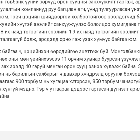
рин төвбанк үүний зөрүүд орон сууцны санхүүжилт гаргаж,
улалтын компаниуд руу багцлан өгч, үүнд тулгуурласан үнэ
 юм. Гэвч цэцийн шийдвэртэй холбоотойгоор зээлдэгчид 
 хувийн хүүтэй зээлийг санхүүжүүлэх бололцоо хумигдана 
8 их наяд төгрөгийн зээлийн 1.9 их наяд төгрөгийн зээлий
аталгаагүй болж, эрсдэлд орно гэж үзэх хүмүүс байгаа юм.
х байгаа ч, цэцийнхэн өөрсдийгөө зөвтгөж буй. Монголбанк
нөх оны мөн үеийнхээсээ 11 орчим хувиар буурсан үзүүлэлт
зах зээлд 40 гаруй мянган орон сууц эзнээ хүлээж байна. 
сон нь барилгын салбарыг ч давхар хүндрэлд оруулж болз
аагаас 900 тэрбум нь хугацаа хэтэрсэн, 850 тэрбум чанаргүй
хүнгүй мэднэ. Тэр ч утгаараа цэцээс гаргасан дүгнэлт ар
айна.