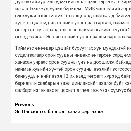
дүн бүхий зургаан удаагийн үнэт цаас гаргажээ. Ха
ирсэн. Банкууд үүний барьцааг МИК-ийн тусгай зори
санхүүжилтийг гаргах тогтолцоонд шилжээд байгаа
хүрвэл цаашид ипотекийн үнэт цаас гаргаж, найман
өнгөрсөн хугацаанд олгосон найман хувийн хүүтэй 2.
өгөөд байгаа. Энэ ипотекийн үнэт цаасны барьцаа б
Тиймээс өнөөдөр цэцийг буруутгах хүн мундахгүй и
судалгаагаар орон сууцны индекс өнгөрсөн сард өм
ханасан учраас орон сууцны үнэ нь доошилж байхад 
найман хувийн хүүтэй орон сууцны зээлийг зогсоо
банкуудын нийт зээл 12 их наяд төгрөгт хүрээд байг
барилгын салбарын зээл дийлэнхийг эзэлж буйг хэн 
салбарт нэгэн зэрэг цохилт өглөө гэж үзэх хүмүүс б
Post
Previous
Зүүн Цанхийн олборлолт хэзээ сэргэх вэ
navigation