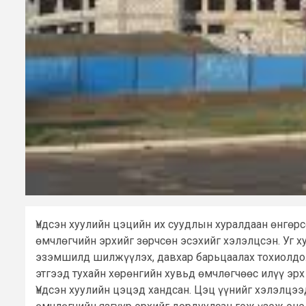
Үндсэн хуулийн цэцийн их суудлын хуралдаан өнгөрс
өмчлөгчийн эрхийг зөрчсөн эсэхийг хэлэлцсэн. Уг х
эзэмшилд шилжүүлэх, давхар барьцаалах тохиолдол
этгээд тухайн хөрөнгийн хувьд өмчлөгчөөс илүү эрх
Үндсэн хуулийн цэцэд хандсан. Цэц үүнийг хэлэлцэ