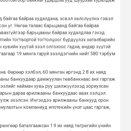
олбоотойгоор банкны удирдлагууд шуурхай хуралдаж
д байгаа байраа худалдана, эсвэл хөлслүүлнэ гэвэл
эн үг. Нөгөө талаас барьцаанд байгаа байраа
авахгүйгээр барьцааны байраа худалдлаа гэхэд
лтийн тогтвортой тогтолцоог бүрдүүлэх хөтөлбөрийн
 хувийн хүүтэй зээл олгохоос гадна, өндөр хүүтэй
аагаар 19 мянга гаруй зээлдэгчийн нийт 580 тэрбум
на. Өөрөөр хэлбэл, 60 мянган иргэнд 2.8 их наяд
жааны банкуудаар дамжуулан төвбанкнаас анх гаргаж
й зээлийг найман хувь руу шилжүүлэхэд зориулсан
 сарын дараа арилжааны банкуудаас авах хэлцэл
дуулж эхэлсэн. Ингэхдээ арилжааны банкууд орон
риулалтын компаниуд ипотекийн үнэт цаас гаргаж,
өнгөөр баталгаажсан 1.9 их наяд төгрөгийн үнийн