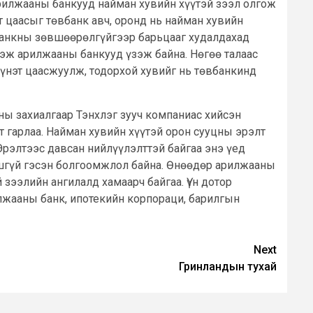
 арилжааны банкууд найман хувийн хүүтэй зээл олгож
т цаасыг төвбанк авч, оронд нь найман хувийн
банкны зөвшөөрөлгүйгээр барьцааг худалдахад
гэж арилжааны банкууд үзэж байна. Нөгөө талаас
г үнэт цаасжуулж, тодорхой хувийг нь төвбанкинд
ны захиалгаар Тэнхлэг зууч компаниас хийсэн
 гарлаа. Найман хувийн хүүтэй орон сууцны эрэлт
Эрэлтээс давсан нийлүүлэлттэй байгаа энэ үед
ошгүй гэсэн болгоомжлол байна. Өнөөдөр арилжааны
 зээлийн ангилалд хамаарч байгаа. Үүн дотор
илжааны банк, ипотекийн корпораци, барилгын
Next
Гринландын тухай