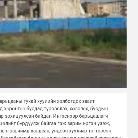
барьцааны тухай хуулийн холбогдох заалт
д хөрөнгөө бусдад түрээслэх, хөлслөх, бусдын
р зохицуулсан байдаг. Ингэснээр барьцаалагч
хцөлийг бүрдүүлж байгаа гэж зарим иргэн үзэж,
лын зарчимд халдсан, үндсэн хуулиар тогтоосон