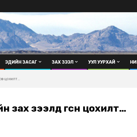
ЭДИЙН ЗАСАГ
ЗАХ ЗЭЭЛ
УУЛ УУРХАЙ
НИ
сөн цохилт…
н зах зээлд өгсөн цохилт…