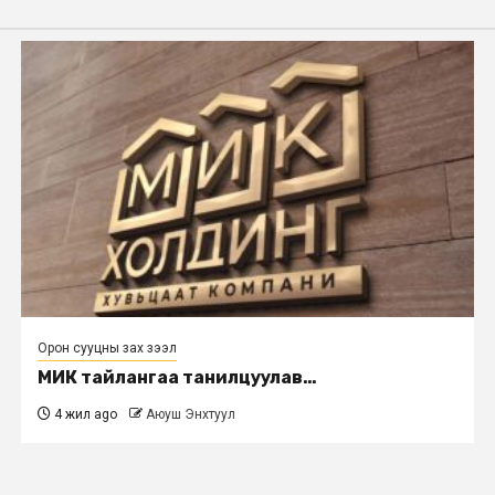
Орон сууцны зах зээл
МИК тайлангаа танилцуулав…
4 жил ago
Аюуш Энхтуул