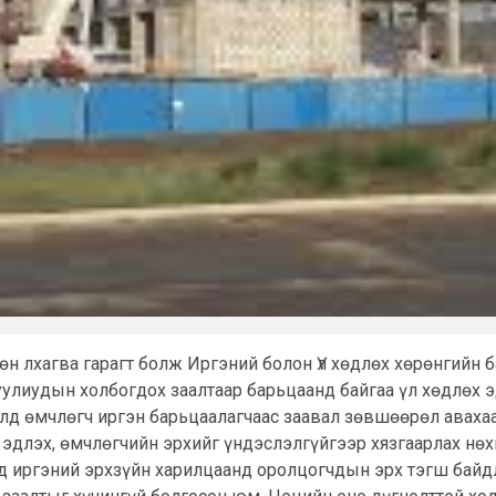
өн лхагва гарагт болж Иргэний болон Үл хөдлөх хөрөнгийн 
уулиудын холбогдох заалтаар барьцаанд байгаа үл хөдлөх э
д өмчлөгч иргэн барьцаалагчаас заавал зөвшөөрөл авахаа
 эдлэх, өмчлөгчийн эрхийг үндэслэлгүйгээр хязгаарлах нө
эд иргэний эрхзүйн харилцаанд оролцогчдын эрх тэгш байд