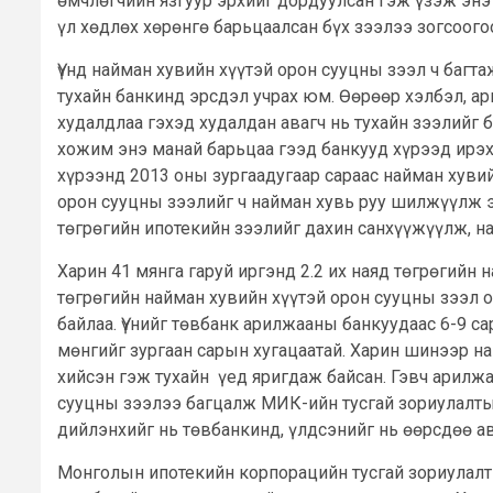
өмчлөгчийн язгуур эрхийг дордуулсан гэж үзэж энэ
үл хөдлөх хөрөнгө барьцаалсан бүх зээлээ зогсоого
Үүнд найман хувийн хүүтэй орон сууцны зээл ч багт
тухайн банкинд эрсдэл учрах юм. Өөрөөр хэлбэл, ар
худалдлаа гэхэд худалдан авагч нь тухайн зээлийг
хожим энэ манай барьцаа гээд банкууд хүрээд ирэх
хүрээнд 2013 оны зургаадугаар сараас найман хувий
орон сууцны зээлийг ч найман хувь руу шилжүүлж э
төгрөгийн ипотекийн зээлийг дахин санхүүжүүлж, н
Харин 41 мянга гаруй иргэнд 2.2 их наяд төгрөгийн 
төгрөгийн найман хувийн хүүтэй орон сууцны зээл 
байлаа. Үүнийг төвбанк арилжааны банкуудаас 6-9 с
мөнгийг зургаан сарын хугацаатай. Харин шинээр н
хийсэн гэж тухайн үед яригдаж байсан. Гэвч арилж
сууцны зээлээ багцалж МИК-ийн тусгай зориулалтын
дийлэнхийг нь төвбанкинд, үлдсэнийг нь өөрсдөө ав
Монголын ипотекийн корпорацийн тусгай зориулалты