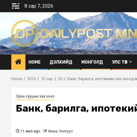
Skip
8 сар 7, 2026
to
content
HOME
ДЭЛХИЙД
МОНГОЛД
УЛС ТӨР
Home
2015
12 сар
20
Банк, барилга, ипотекийн зах зээлд өг
Орон сууцны зах зээл
Банк, барилга, ипотекий
11 жил ago
Аюуш Энхтуул