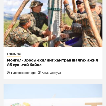
Ерөнхийлөгч
Монгол-Оросын хилийг хамтран шалгах ажил
85 хувьтай байна
1 долоо хоног ago
Аюуш Энхтуул