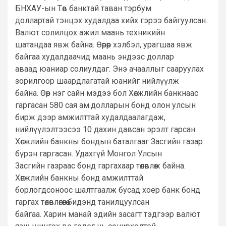
БНХАУ-ын Төв банктай таван тэрбум
доллартай тэнцэх худалдаа хийх гэрээ байгуулсан.
Валют солилцох ажил маань техникийн
шатандаа явж байна. Өөрөөр хэлбэл, урагшаа явж
байгаа худалдаачид маань эндээс доллар
аваад юаниар солиулдаг. Энэ ачааллыг сааруулах
зорилгоор шаардлагатай юанийг нийлүүлж
байна. Өөр нэг сайн мэдээ бол Хөгжлийн банкнаас
гаргасан 580 сая ам.долларын бонд олон улсын
бирж дээр амжилттай худалдаалагдаж,
нийлүүлэлтээсээ 10 дахин давсан эрэлт гарсан.
Хөгжлийн банкны бондын баталгааг Засгийн газар
бүрэн гаргасан. Удахгүй Монгол Улсын
Засгийн газраас бонд гаргахаар төлөвлөж байна.
Хөгжлийн банкны бонд амжилттай
борлогдсоноос шалтгаалж бусад хоёр банк бонд
гаргах төлөвлөгөөгөө бидэнд танилцуулсан
байгаа. Харин манай эдийн засагт тэдгээр валют