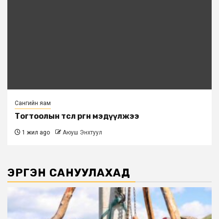
Сангийн яам
Тогтоолын төсөл өргөн мэдүүлжээ
1 жил ago
Аюуш Энхтуул
ЭРГЭН САНУУЛАХАД