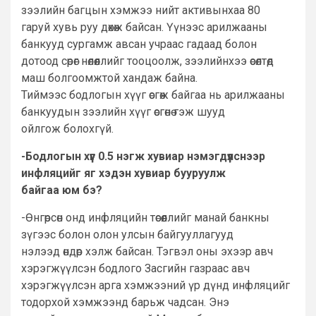
зээлийн багцын хэмжээ нийт активынхаа 80
гаруй хувь руу дөхөж байсан. Үүнээс арилжааны
банкууд сургамж авсан учраас гадаад болон
дотоод сөрөг нөлөөллийг тооцоолж, зээлийнхээ өсөлтөд
маш болгоомжтой хандаж байна.
Тиймээс бодлогын хүүг өсгөж байгаа нь арилжааны
банкуудын зээлийн хүүг өсгөнө гэж шууд
ойлгож болохгүй.
-Бодлогын хүүг 0.5 нэгж хувиар нэмэгдүүлснээр
инфляцийг яг хэдэн хувиар бууруулж
байгаа юм бэ?
-Өнгөрсөн онд инфляцийн төсөөллийг манай банкны
зүгээс болон олон улсын байгууллагууд
нэлээд өндөр хэлж байсан. Тэгвэл оны эхээр авч
хэрэгжүүлсэн бодлого Засгийн газраас авч
хэрэгжүүлсэн арга хэмжээний үр дүнд инфляцийг
тодорхой хэмжээнд барьж чадсан. Энэ