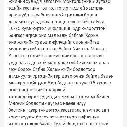
жилийн хувьд ч ялгаагүй Монголбанкны зүгээс
эдийн засгийн гол гол тоглогчидтой хамтран
ирээдүйд гарч болзошгүй сөрөг нөлөөлөл болон
дарамтыг урьдчилан тооцоолсон байгаа. Бид
20-25 хувь хүртэл инфляцийн өндөр хүлээлттэй
байгааг өнгөрсөн онд мэдээлж байсан. Харин
энэ жилийн хувьд инфляцийг олон нийтэд
мэдээлэхгүй шалтгаан байна. Учир нь Монгол
Улсынхаа эдийн засгийн нийтлэг эрх ашгийн
үүднээс тодорхой мэдээлэхгүй байсан нь дээр
гэж бодож байна. Халамжийн бодлогоор
дамжуулж иргэдийн гар дээр очиж байгаа бэлэн
мөнгө эрэлтийг өдөөдөг. Бид бодлогын хүүг 0.5 хувиар
өсгөснөөр инфляцийг тодорхой
төвшинд барьж, удирдаж чадна гэж үзэж байна.
Мөнгөний бодлогын зүгээс нөлөөлөхөөс илүү
Засгийн газар гүйцэтгэх засаглалын зүгээс авч
хэрэгжүүлж болох арга хэмжээ инфляцид
ихээхэн нөлөөлж байна. Тухайлбал, энэ оны эхний