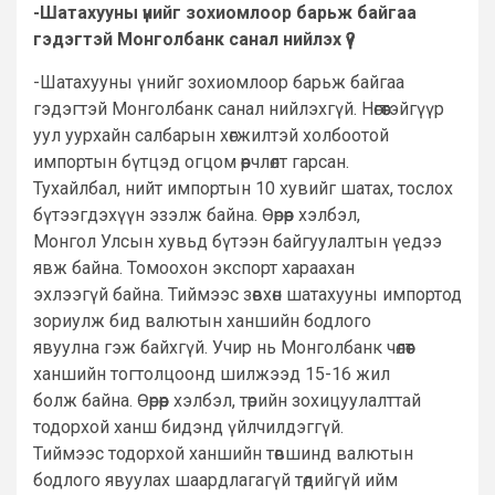
-Шатахууны үнийг зохиомлоор барьж байгаа
гэдэгтэй Монголбанк санал нийлэх үү?
-Шатахууны үнийг зохиомлоор барьж байгаа
гэдэгтэй Монголбанк санал нийлэхгүй. Нөгөөтэйгүүр
уул уурхайн салбарын хөгжилтэй холбоотой
импортын бүтцэд огцом өөрчлөлт гарсан.
Тухайлбал, нийт импортын 10 хувийг шатах, тослох
бүтээгдэхүүн эзэлж байна. Өөрөөр хэлбэл,
Монгол Улсын хувьд бүтээн байгуулалтын үедээ
явж байна. Томоохон экспорт хараахан
эхлээгүй байна. Тиймээс зөвхөн шатахууны импортод
зориулж бид валютын ханшийн бодлого
явуулна гэж байхгүй. Учир нь Монголбанк чөлөөт
ханшийн тогтолцоонд шилжээд 15-16 жил
болж байна. Өөрөөр хэлбэл, төрийн зохицуулалттай
тодорхой ханш бидэнд үйлчилдэггүй.
Тиймээс тодорхой ханшийн төвшинд валютын
бодлого явуулах шаардлагагүй төдийгүй ийм