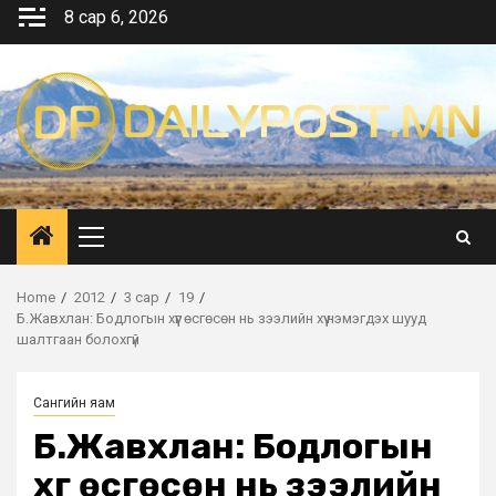
Skip
8 сар 6, 2026
to
content
Primary
Menu
Home
2012
3 сар
19
Б.Жавхлан: Бодлогын хүүг өсгөсөн нь зээлийн хүү нэмэгдэх шууд
шалтгаан болохгүй
Сангийн яам
Б.Жавхлан: Бодлогын
хүүг өсгөсөн нь зээлийн