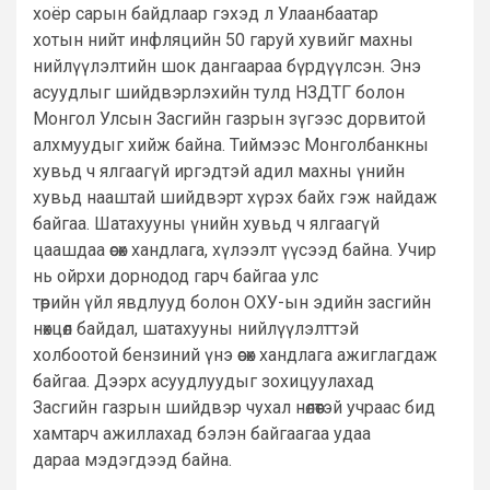
хоёр сарын байдлаар гэхэд л Улаанбаатар
хотын нийт инфляцийн 50 гаруй хувийг махны
нийлүүлэлтийн шок дангаараа бүрдүүлсэн. Энэ
асуудлыг шийдвэрлэхийн тулд НЗДТГ болон
Монгол Улсын Засгийн газрын зүгээс дорвитой
алхмуудыг хийж байна. Тиймээс Монголбанкны
хувьд ч ялгаагүй иргэдтэй адил махны үнийн
хувьд нааштай шийдвэрт хүрэх байх гэж найдаж
байгаа. Шатахууны үнийн хувьд ч ялгаагүй
цаашдаа өсөх хандлага, хүлээлт үүсээд байна. Учир
нь ойрхи дорнодод гарч байгаа улс
төрийн үйл явдлууд болон ОХУ-ын эдийн засгийн
нөхцөл байдал, шатахууны нийлүүлэлттэй
холбоотой бензиний үнэ өсөх хандлага ажиглагдаж
байгаа. Дээрх асуудлуудыг зохицуулахад
Засгийн газрын шийдвэр чухал нөлөөтэй учраас бид
хамтарч ажиллахад бэлэн байгаагаа удаа
дараа мэдэгдээд байна.