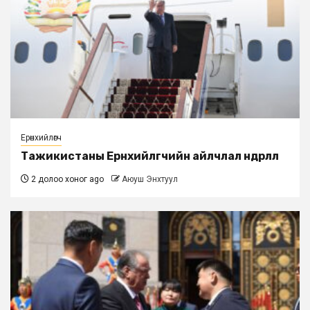
Ерөнхийлөгч
Тажикистаны Ерөнхийлөгчийн айлчлал өндөрлөлөө
2 долоо хоног ago
Аюуш Энхтуул