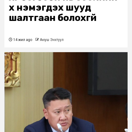
хүү нэмэгдэх шууд
шалтгаан болохгүй
14 жил ago
Аюуш Энхтуул