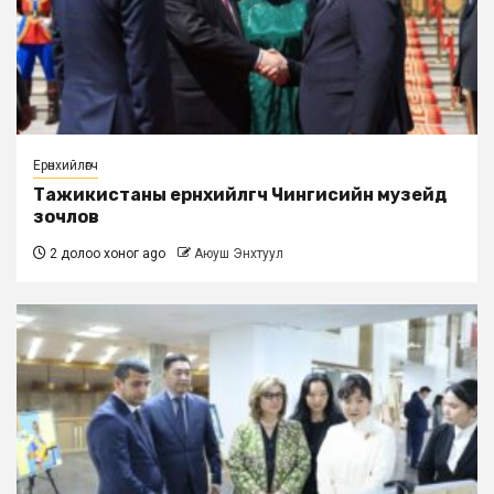
Ерөнхийлөгч
Тажикистаны ерөнхийлөгч Чингисийн музейд
зочлов
2 долоо хоног ago
Аюуш Энхтуул