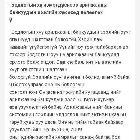
-Бодлогын хүүг нэмэгдүүлснээр арилжааны
банкуудын зээлийн хүү өсөхөд нөлөөлөх
үү?
-Бодлогын хүү арилжааны банкуудын зээлийн хүүг
өсгөх шууд шалтгаан болохгүй. Харин дам
нөлөөлөхийг үгүйсгэхгүй. Үүнийг юу гэж тайлбарлах вэ
гэхээр бодлогын хүү нь арилжааны банкуудад
орлого болж очдог. Өөрөөр хэлбэл, энэ нь зээлийн
хүүг өсгөх өртгийн шалтгаан
болохгүй. Зээлийн хүүгээ өсгөсөн ч болно, өсгөхгүй байж
ч болох учраас энэ нь бодлогын
сонголт юм. Өнгөрсөн нэг жилийн хугацаанд нийт
арилжааны банкуудын зээл 70 гаруй хувиар
өссөн үзүүлэлттэй байна. Арилжааны нийт банкны
системийн зээлийн үлдэгдэл нийт активынхаа 60
гаруй хувь руу дөхсөн. Энэ нь тийм тайван байхаар
үзүүлэлт биш. Ер нь 2008, 2009
оны эдийн засгийн хямралыг санаж байгаа бол