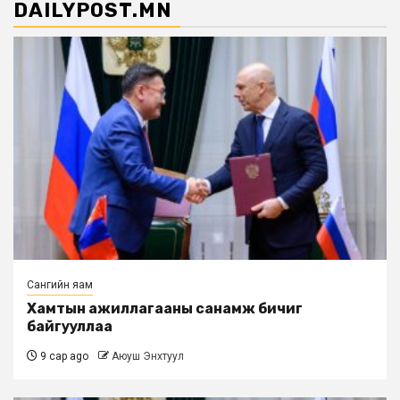
DAILYPOST.MN
Сангийн яам
Хамтын ажиллагааны санамж бичиг
байгууллаа
9 сар ago
Аюуш Энхтуул