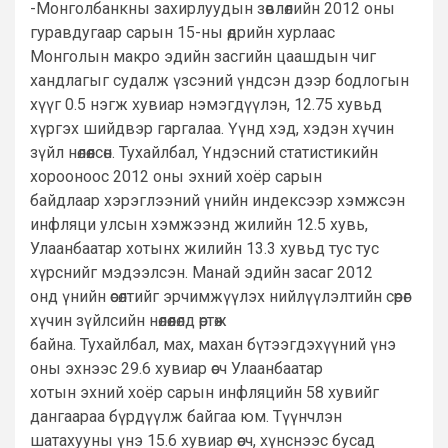
-Монголбанкны захирлуудын зөвлөлийн 2012 оны
гуравдугаар сарын 15-ны өдрийн хурлаас
Монголын макро эдийн засгийн цаашдын чиг
хандлагыг судалж үзсэний үндсэн дээр бодлогын
хүүг 0.5 нэгж хувиар нэмэгдүүлэн, 12.75 хувьд
хүргэх шийдвэр гаргалаа. Үүнд хэд, хэдэн хүчин
зүйл нөлөөлсөн. Тухайлбал, Үндэсний статистикийн
хорооноос 2012 оны эхний хоёр сарын
байдлаар хэрэглээний үнийн индексээр хэмжсэн
инфляци улсын хэмжээнд жилийн 12.5 хувь,
Улаанбаатар хотынх жилийн 13.3 хувьд тус тус
хүрснийг мэдээлсэн. Манай эдийн засаг 2012
онд үнийн өсөлтийг эрчимжүүлэх нийлүүлэлтийн сөрөг
хүчин зүйлсийн нөлөөлөлд өртөж
байна. Тухайлбал, мах, махан бүтээгдэхүүний үнэ
оны эхнээс 29.6 хувиар өсч Улаанбаатар
хотын эхний хоёр сарын инфляцийн 58 хувийг
дангаараа бүрдүүлж байгаа юм. Түүнчлэн
шатахууны үнэ 15.6 хувиар өсч, хүнснээс бусад