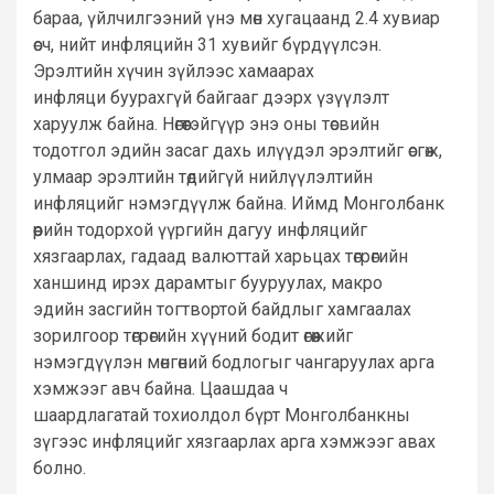
бараа, үйлчилгээний үнэ мөн хугацаанд 2.4 хувиар
өсч, нийт инфляцийн 31 хувийг бүрдүүлсэн.
Эрэлтийн хүчин зүйлээс хамаарах
инфляци буурахгүй байгааг дээрх үзүүлэлт
харуулж байна. Нөгөөтэйгүүр энэ оны төсвийн
тодотгол эдийн засаг дахь илүүдэл эрэлтийг өсгөж,
улмаар эрэлтийн төдийгүй нийлүүлэлтийн
инфляцийг нэмэгдүүлж байна. Иймд Монголбанк
өөрийн тодорхой үүргийн дагуу инфляцийг
хязгаарлах, гадаад валюттай харьцах төгрөгийн
ханшинд ирэх дарамтыг бууруулах, макро
эдийн засгийн тогтвортой байдлыг хамгаалах
зорилгоор төгрөгийн хүүний бодит өгөөжийг
нэмэгдүүлэн мөнгөний бодлогыг чангаруулах арга
хэмжээг авч байна. Цаашдаа ч
шаардлагатай тохиолдол бүрт Монголбанкны
зүгээс инфляцийг хязгаарлах арга хэмжээг авах
болно.