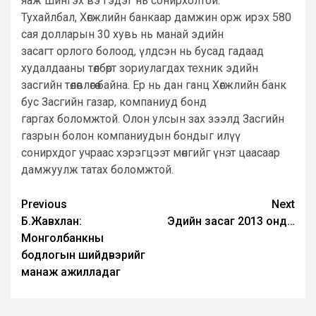
яаж шингэх вэ гэдэг нь сонирхолтой.
Тухайлбал, Хөгжлийн банкаар дамжин орж ирэх 580
сая долларын 30 хувь нь манай эдийн
засагт орлого болоод, үлдсэн нь бусад гадаад
худалдааны төлбөрт зориулагдах техник эдийн
засгийн төлөвлөгөө байна. Ер нь дан ганц Хөгжлийн банк
бус Засгийн газар, компаниуд бонд
гаргах боломжтой. Олон улсын зах зээлд Засгийн
газрын болон компаниудын бондыг илүү
сонирхдог учраас хэрэгцээт мөнгийг үнэт цаасаар
дамжуулж татах боломжтой.
Post
Previous
Next
Б.Жавхлан:
Эдийн засаг 2013 онд…
navigation
Монголбанкны
бодлогын шийдвэрийг
манаж ажилладаг