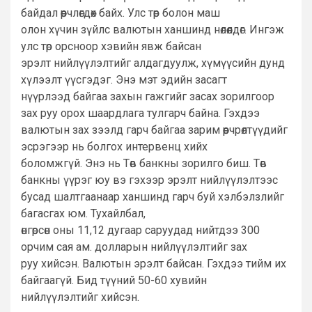
байдал өөрчлөгдөх байх. Улс төр болон маш
олон хүчин зүйлс валютын ханшинд нөлөөлдөг. Ингэж
улс төр орсноор хэвийн явж байсан
эрэлт нийлүүлэлтийг алдагдуулж, хүмүүсийн дунд
хүлээлт үүсгэдэг. Энэ мэт эдийн засагт
нүүрлээд байгаа захын гажгийг засах зорилгоор
зах руу орох шаардлага тулгарч байна. Гэхдээ
валютын зах зээлд гарч байгаа зарим өөрчрөлтүүдийг
эсрэгээр нь болгох интервенц хийх
боломжгүй. Энэ нь Төв банкны зорилго биш. Төв
банкны үүрэг юу вэ гэхээр эрэлт нийлүүлэлтээс
бусад шалтгаанаар ханшинд гарч буй хэлбэлзлийг
багасгах юм. Тухайлбал,
өнгөрсөн оны 11,12 дугаар саруудад нийтдээ 300
орчим сая ам. долларын нийлүүлэлтийг зах
руу хийсэн. Валютын эрэлт байсан. Гэхдээ тийм их
байгаагүй. Бид түүний 50-60 хувийн
нийлүүлэлтийг хийсэн.