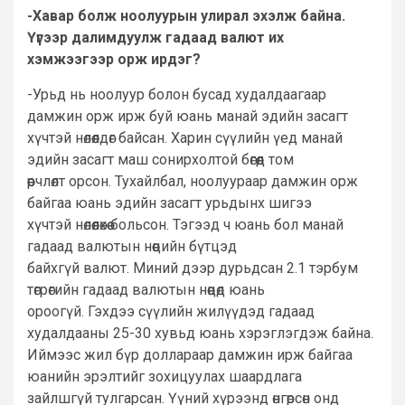
-Хавар болж ноолуурын улирал эхэлж байна.
Үүгээр далимдуулж гадаад валют их
хэмжээгээр орж ирдэг?
-Урьд нь ноолуур болон бусад худалдаагаар
дамжин орж ирж буй юань манай эдийн засагт
хүчтэй нөлөөлдөг байсан. Харин сүүлийн үед манай
эдийн засагт маш сонирхолтой бөгөөд том
өөрчлөлт орсон. Тухайлбал, ноолуураар дамжин орж
байгаа юань эдийн засагт урьдынх шигээ
хүчтэй нөлөөлөхөө больсон. Тэгээд ч юань бол манай
гадаад валютын нөөцийн бүтцэд
байхгүй валют. Миний дээр дурьдсан 2.1 тэрбум
төгрөгийн гадаад валютын нөөцөд юань
ороогүй. Гэхдээ сүүлийн жилүүдэд гадаад
худалдааны 25-30 хувьд юань хэрэглэгдэж байна.
Иймээс жил бүр доллараар дамжин ирж байгаа
юанийн эрэлтийг зохицуулах шаардлага
зайлшгүй тулгарсан. Үүний хүрээнд өнгөрсөн онд