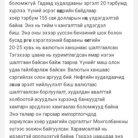
боломжгүй. Гадаад худалдааны эргэлт 20 тэрбумд
хүрлээ. Үүний эсрэг өнөөдрийн байдлаар
хоёр тэрбум 155 сая долларын нөөц үлдэгдэлтэй
байна. Энэ нь тийм ч хангалттай үлдэгдэл
биш. Энэ оны эхээр үүссэн бензиний шок болон
бусад өргөн хэрэглээний барааны өсөлтийн
20-25 хувь нь валютын ханшнаас шалтгаалсан.
Тэгэхээр цаана нь хуримтлагдсан ямар нэгэн
шалтгаан байсан байж таарна. Үүнийг маш олон
удаа тайлбарлаж байсан. Валютын ханшаас
сэргийлэх олон аргууд бий. Нефтийн худалдаачид
зөвхөн эрэлт нийлүүлэлт биш валютаас
шалтгаалсан борлуулалт, худалдан авалттай
холбоотой асуудлын хүрээнд банкуудтай
хамтарч эрсдлээс хамгаалах боломжууд байна.
Энэ талаар он гарсаар импортлогчдод
зориулсан хоёр удаагийн сургалтыг Монголбанкны
зүгээс зохион байгуулсан. Харамсалтай нь
идэвхтэй оролцохгүй байна. Гэхдээ цаашдаа энэ