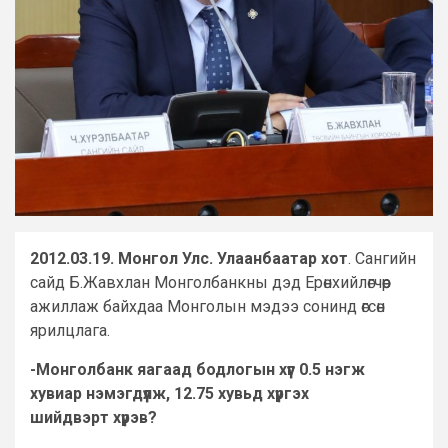
2012.03.19. Монгол Улс. Улаанбаатар хот
. Сангийн
сайд Б.Жавхлан Монголбанкны дэд Ерөнхийлөгчөөр
ажиллаж байхдаа Монголын мэдээ сонинд өгсөн
ярилцлага.
-Монголбанк яагаад бодлогын хүүг 0.5 нэгж
хувиар нэмэгдүүлж, 12.75 хувьд хүргэх
шийдвэрт хүрэв?