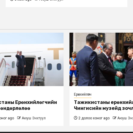
Ерөнхийлөгч
таны Ерөнхийлөгчийн
Тажикистаны ерөнхий
 өндөрлөлөө
Чингисийн музейд зоч
оног ago
Аюуш Энхтуул
2 долоо хоног ago
Аюуш Эн