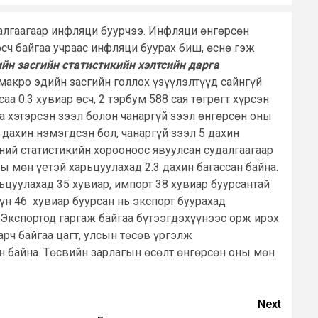
далгаагаар инфляци буурчээ. Инфляци өнгөрсөн
өсч байгаа учраас инфляци буурах биш, өснө гэж
йн засгийн статистикийн хэлтсийн дарга
макро эдийн засгийн голлох үзүүлэлтүүд сайнгүй
а 0.3 хувиар өсч, 2 тэрбум 588 сая төгрөгт хүрсэн
цаа хэтэрсэн зээл болон чанаргүй зээл өнгөрсөн оны
 дахин нэмэгдсэн бол, чанаргүй зээл 5 дахин
ний статистикийн хорооноос явуулсан судалгаагаар
 мөн үетэй харьцуулахад 2.3 дахин багассан байна.
цуулахад 35 хувиар, импорт 38 хувиар буурсантай
үн 46 хувиар буурсан нь экспорт буурахад
. Экспортод гаргаж байгаа бүтээгдэхүүнээс орж ирэх
арч байгаа цагт, улсын төсөв үргэлж
н байна. Төсвийн зарлагын өсөлт өнгөрсөн оны мөн
Next