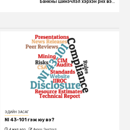
Банкны шинэчлэл хэрхэн өрнөх вэ…
ЭДИЙН ЗАСАГ
NI 43-101 гэж юу вэ?
4 жил ago
Аюуш Энхтуул