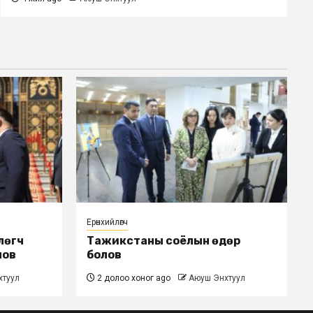
Ерөнхийлөгч
лөгч
Тажикстаны соёлын өдөр
лов
болов
хтуул
2 долоо хоног ago
Аюуш Энхтуул