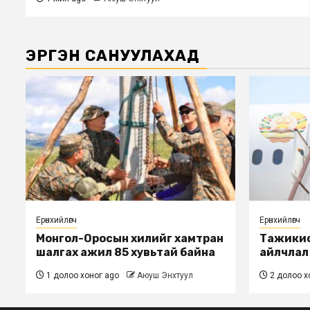
ЭРГЭН САНУУЛАХАД
Ерөнхийлөгч
Ерөнхийлөгч
Монгол-Оросын хилийг хамтран
Тажикис
шалгах ажил 85 хувьтай байна
айлчлал
1 долоо хоног ago
Аюуш Энхтуул
2 долоо х