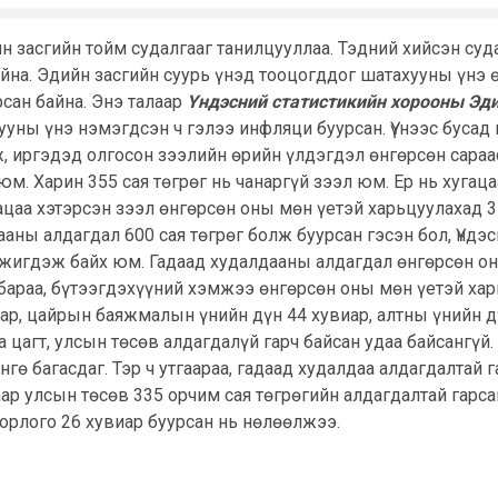
н засгийн тойм судалгааг танилцууллаа. Тэдний хийсэн су
айна. Эдийн засгийн суурь үнэд тооцогддог шатахууны үнэ 
рсан байна. Энэ талаар
Үндэсний статистикийн хорооны Эди
уны үнэ нэмэгдсэн ч гэлээ инфляци буурсан. Үүнээс бусад 
, иргэдэд олгосон зээлийн өрийн үлдэгдэл өнгөрсөн сарааса
л юм. Харин 355 сая төгрөг нь чанаргүй зээл юм. Ер нь хуга
гацаа хэтэрсэн зээл өнгөрсөн оны мөн үетэй харьцуулахад 3
ны алдагдал 600 сая төгрөг болж буурсан гэсэн бол, Үндэс
жигдэж байх юм. Гадаад худалдааны алдагдал өнгөрсөн оны
бараа, бүтээгдэхүүний хэмжээ өнгөрсөн оны мөн үетэй харь
ар, цайрын баяжмалын үнийн дүн 44 хувиар, алтны үнийн д
а цагт, улсын төсөв алдагдалүй гарч байсан удаа байсангүй
гө багасдаг. Тэр ч утгаараа, гадаад худалдаа алдагдалтай г
ар улсын төсөв 335 орчим сая төгрөгийн алдагдалтай гарса
орлого 26 хувиар буурсан нь нөлөөлжээ.