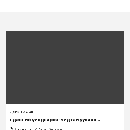
ЭДИЙН ЗАСАГ
Үндэсний үйлдвэрлэгчидтэй уулзав…
3 жил ago
Аюуш Энхтуул