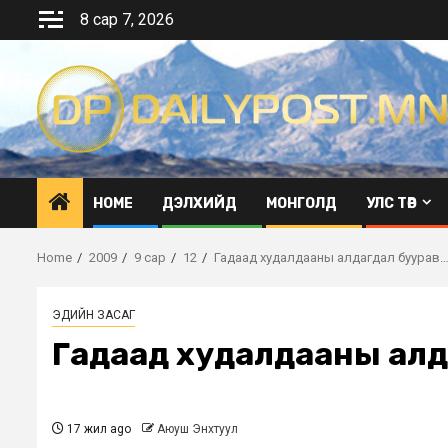
Skip
8 сар 7, 2026
to
content
HOME
ДЭЛХИЙД
МОНГОЛД
УЛС ТӨР
Home
2009
9 сар
12
Гадаад худалдааны алдагдал буурав
ЭДИЙН ЗАСАГ
Гадаад худалдааны алд
17 жил ago
Аюуш Энхтуул