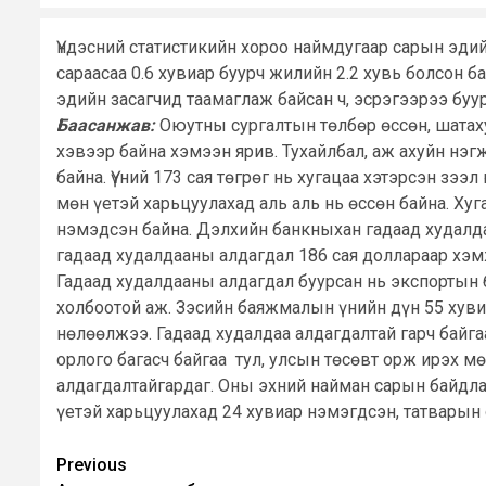
Үндэсний статистикийн хороо наймдугаар сарын эдий
сараасаа 0.6 хувиар буурч жилийн 2.2 хувь болсон б
эдийн засагчид таамаглаж байсан ч, эсрэгээрээ буу
Баасанжав:
Оюутны сургалтын төлбөр өссөн, шатаху
хэвээр байна хэмээн ярив. Тухайлбал, аж ахуйн нэгж
байна. Үүний 173 сая төгрөг нь хугацаа хэтэрсэн зээ
мөн үетэй харьцуулахад аль аль нь өссөн байна. Ху
нэмэдсэн байна. Дэлхийн банкныхан гадаад худалдаа
гадаад худалдааны алдагдал 186 сая доллараар хэм
Гадаад худалдааны алдагдал буурсан нь экспортын 
холбоотой аж. Зэсийн баяжмалын үнийн дүн 55 хуви
нөлөөлжээ. Гадаад худалдаа алдагдалтай гарч байга
орлого багасч байгаа тул, улсын төсөвт орж ирэх мөн
алдагдалтайгардаг. Оны эхний найман сарын байдла
үетэй харьцуулахад 24 хувиар нэмэгдсэн, татварын 
Post
Previous