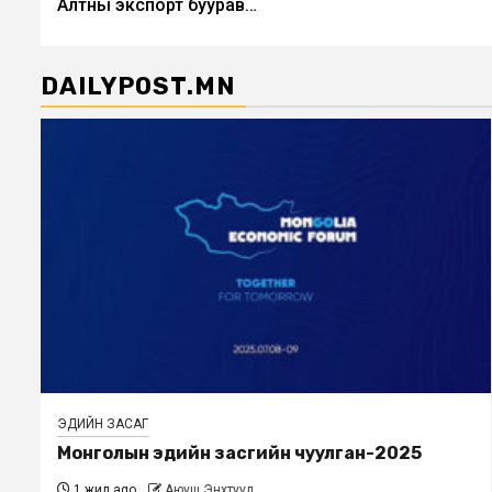
Алтны экспорт буурав…
navigation
DAILYPOST.MN
ЭДИЙН ЗАСАГ
Монголын эдийн засгийн чуулган-2025
1 жил ago
Аюуш Энхтуул