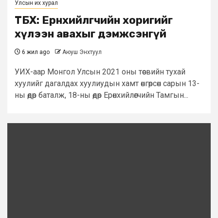
Улсын их хурал
ТБХ: Ерөнхийлөгчийн хоригийг
хүлээн авахыг дэмжсэнгүй
6 жил ago
Аюуш Энхтуул
УИХ-аар Монгол Улсын 2021 оны төсвийн тухай
хуулийг дагалдах хуулиудын хамт өнгөрсөн сарын 13-
ны өдөр баталж, 18-ны өдөр Ерөнхийлөгчийн Тамгын...