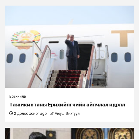
Ерөнхийлөгч
Тажикистаны Ерөнхийлөгчийн айлчлал өндөрлөлөө
2 долоо хоног ago
Аюуш Энхтуул