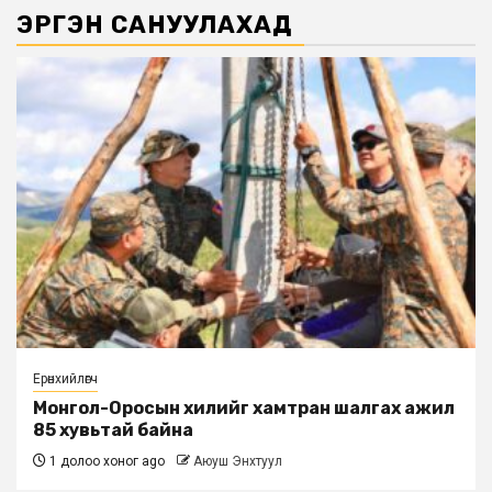
ЭРГЭН САНУУЛАХАД
Ерөнхийлөгч
Монгол-Оросын хилийг хамтран шалгах ажил
85 хувьтай байна
1 долоо хоног ago
Аюуш Энхтуул