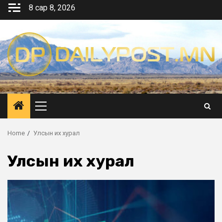
Skip
8 сар 8, 2026
to
content
Primary
Menu
Home
Улсын их хурал
Улсын их хурал