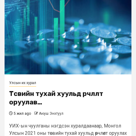
Улсын их хурал
Төсвийн тухай хуульд өөрчлөлт
оруулав…
5 жил ago
Аюуш Энхтуул
УИХ-ын чуулганы нэгдсэн хуралдаанаар, Монгол
Улсын 2021 оны төсвийн тухай хуульд өөрчлөлт оруулах