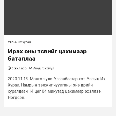
Улсын их хурал
Ирэх оны төсвийг цахимаар
баталлаа
6 жил ago
Аюуш Энхтуул
2020.11.13. Монгол улс. Улаанбаатар хот. Улсын Их
Хурал. Намрын ээлжит чуулганы энэ өдрийн
хуралдаан 14 цаг 04 минутад цахимаар эхэллээ.
Нэгдсэн...