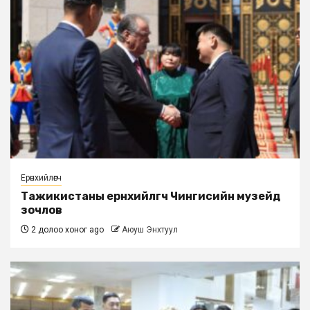
Ерөнхийлөгч
Тажикистаны ерөнхийлөгч Чингисийн музейд
зочлов
2 долоо хоног ago
Аюуш Энхтуул