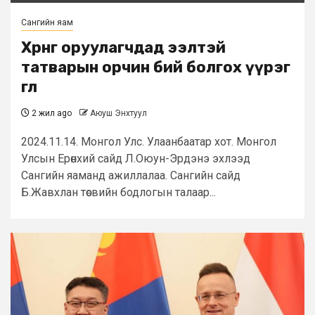
Сангийн яам
Хөрөнгө оруулагчдад ээлтэй
татварын орчин бий болгох үүрэг
өглөө
2 жил ago
Аюуш Энхтуул
2024.11.14. Монгол Улс. Улаанбаатар хот. Монгол
Улсын Ерөнхий сайд Л.Оюун-Эрдэнэ эхлээд
Сангийн яаманд ажиллалаа. Сангийн сайд
Б.Жавхлан төсвийн бодлогын талаар...