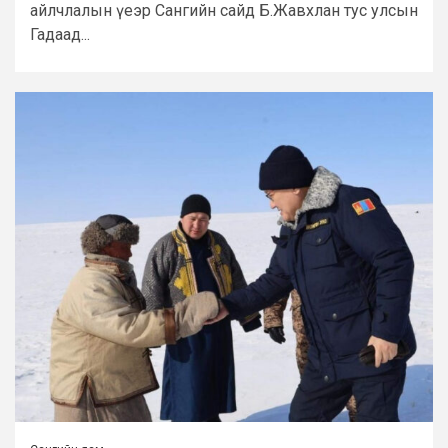
айлчлалын үеэр Сангийн сайд Б.Жавхлан тус улсын
Гадаад...