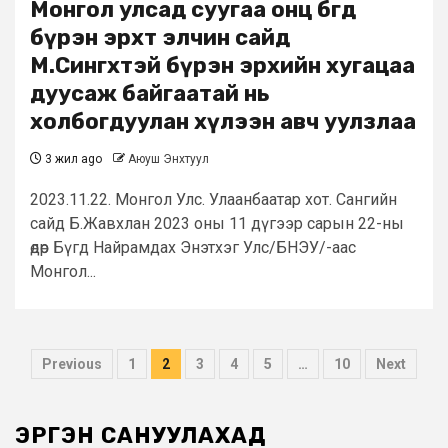
Монгол улсад суугаа онц бөгөөд
бүрэн эрхт элчин сайд
М.Сингхтэй бүрэн эрхийн хугацаа
дуусаж байгаатай нь
холбогдуулан хүлээн авч уулзлаа
3 жил ago
Аюуш Энхтуул
2023.11.22. Монгол Улс. Улаанбаатар хот. Сангийн
сайд Б.Жавхлан 2023 оны 11 дүгээр сарын 22-ны
өдөр Бүгд Найрамдах Энэтхэг Улс/БНЭУ/-аас
Монгол...
Posts
Previous
1
2
3
4
5
…
10
Next
pagination
ЭРГЭН САНУУЛАХАД