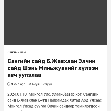
Сангийн яам
Сангийн сайд Б.Жавхлан Элчин
сайд Шэнь Миньжуанийг хүлээн
авч уулзлаа
3 жил ago
Аюуш Энхтуул
2024.01.10. Монгол Улс. Улаанбаатар хот. Сангийн
сайд Б.Жавхлан Бүгд Найрамдах Хятад Ард Улсаас
Монгол Улсад суугаа Элчин сайдаар томилогдсон