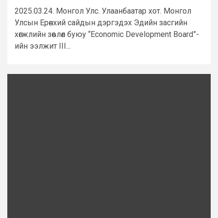
2025.03.24. Монгол Улс. Улаанбаатар хот. Монгол
Улсын Ерөнхий сайдын дэргэдэх Эдийн засгийн
хөгжлийн зөвлөл буюу “Economic Development Board”-
ийн ээлжит III...