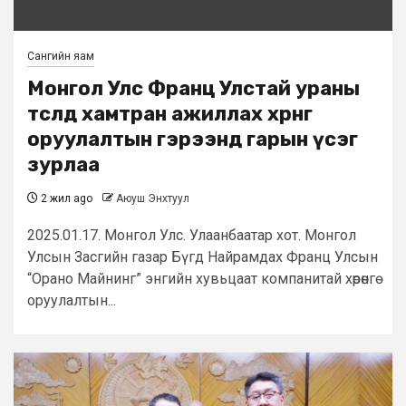
Сангийн яам
Монгол Улс Франц Улстай ураны
төсөлд хамтран ажиллах хөрөнгө
оруулалтын гэрээнд гарын үсэг
зурлаа
2 жил ago
Аюуш Энхтуул
2025.01.17. Монгол Улс. Улаанбаатар хот. Монгол
Улсын Засгийн газар Бүгд Найрамдах Франц Улсын
“Орано Майнинг” энгийн хувьцаат компанитай хөрөнгө
оруулалтын...