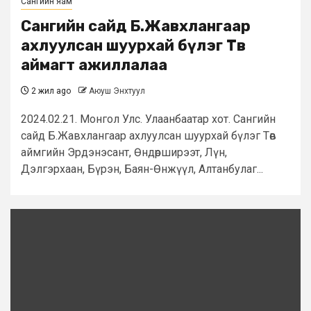
Сангийн яам
Сангийн сайд Б.Жавхлангаар
ахлуулсан шуурхай бүлэг Төв
аймагт ажиллалаа
2 жил ago
Аюуш Энхтуул
2024.02.21. Монгол Улс. Улаанбаатар хот. Сангийн
сайд Б.Жавхлангаар ахлуулсан шуурхай бүлэг Төв
аймгийн Эрдэнэсант, Өндөрширээт, Лүн,
Дэлгэрхаан, Бүрэн, Баян-Өнжүүл, Алтанбулаг...