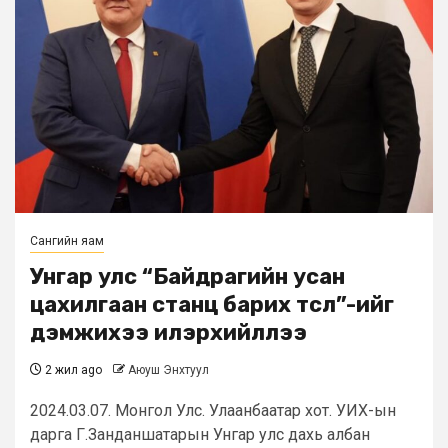
Сангийн яам
Унгар улс “Байдрагийн усан
цахилгаан станц барих төсөл”-ийг
дэмжихээ илэрхийллээ
2 жил ago
Аюуш Энхтуул
2024.03.07. Монгол Улс. Улаанбаатар хот. УИХ-ын
дарга Г.Занданшатарын Унгар улс дахь албан