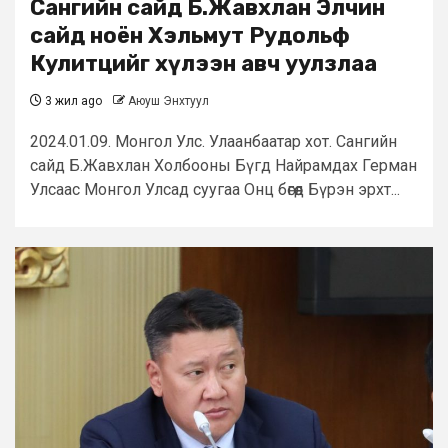
Сангийн сайд Б.Жавхлан Элчин
сайд ноён Хэльмут Рудольф
Кулитцийг хүлээн авч уулзлаа
3 жил ago
Аюуш Энхтуул
2024.01.09. Монгол Улс. Улаанбаатар хот. Сангийн
сайд Б.Жавхлан Холбооны Бүгд Найрамдах Герман
Улсаас Монгол Улсад суугаа Онц бөгөөд Бүрэн эрхт...