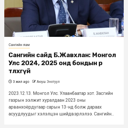
Сангийн яам
Сангийн сайд Б.Жавхлан: Монгол
Улс 2024, 2025 онд бондын өр
төлөхгүй
3 жил ago
Аюуш Энхтуул
2023.12.13. Монгол Улс. Улаанбаатар хот. Засгийн
газрын ээлжит хуралдаан 2023 оны
арванхоёрдугаар сарын 13-нд болж дараах
асуудлуудыг хэлэлцэн шийдвэрлэлээ. Сангийн...