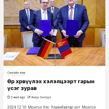
Сангийн яам
Өр хөрвүүлэх хэлэлцээрт гарын
үсэг зурав
2 жил ago
Аюуш Энхтуул
2024.12.10. Монгол Улс. Улаанбаатар хот. Монгол