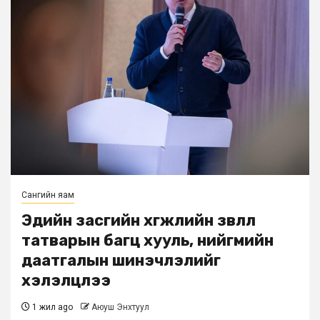
Сангийн яам
Эдийн засгийн хөгжлийн зөвлөл
татварын багц хууль, нийгмийн
даатгалын шинэчлэлийг
хэлэлцлээ
1 жил ago
Аюуш Энхтуул