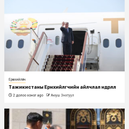
Ерөнхийлөгч
Тажикистаны Ерөнхийлөгчийн айлчлал өндөрлөлөө
2 долоо хоног ago
Аюуш Энхтуул