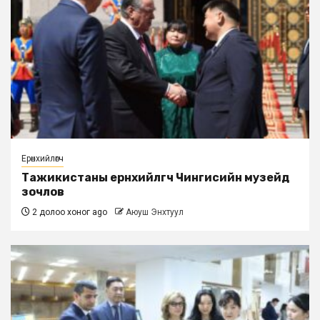
Ерөнхийлөгч
Тажикистаны ерөнхийлөгч Чингисийн музейд
зочлов
2 долоо хоног ago
Аюуш Энхтуул