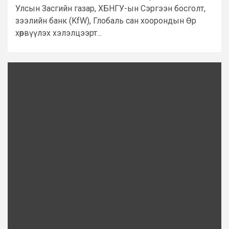
Улсын Засгийн газар, ХБНГУ-ын Сэргээн босголт,
зээлийн банк (KfW), Глобаль сан хоорондын Өр
хөрвүүлэх хэлэлцээрт...