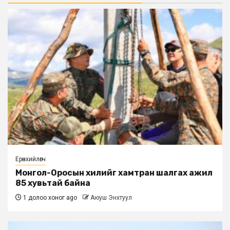
Ерөнхийлөгч
Монгол-Оросын хилийг хамтран шалгах ажил
85 хувьтай байна
1 долоо хоног ago
Аюуш Энхтуул