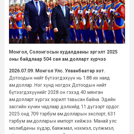
Монгол, Солонгосын худалдааны эргэлт 2025
оны байдлаар 504 сая ам.долларт хүрчээ
2026.07.09. Монгол Улс. Улаанбаатар хот.
Дотоодын нийт бүтээгдэхүүн нь 1.88 их наяд
ам.доллар. Нэг хүнд ногдох Дотоодын нийт
бүтээгдэхүүнийг 2028 он гэхэд 40 мянган
ам.долларт хүргэх зорилт тавьсан байна. Эдийн
засгийн хүчин чадлаар дэлхийд 11 дүгээрт ордог.
2025 онд 709 тэрбум ам.долларын экспорт, 631
тэрбум ам.долларын импорт хийжээ. Манай улс
молибдены хүдэр, баяжмал, нэхмэл, сүлжмэл,