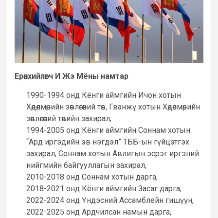
Ерөнхийлөгч И Жэ Мёны намтар
1990-1994 онд Кёнги аймгийн Ичон хотын
Хөдөлмөрийн зөвлөгөөний төв, Гванжү хотын Хөдөлмөрийн
зөвлөгөөний төвийн захирал,
1994-2005 онд Кёнги аймгийн Соннам хотын
“Ард иргэдийн эв нэгдэл” ТББ-ын гүйцэтгэх
захирал, Соннам хотын Авлигын эсрэг иргэний
нийгмийн байгууллагын захирал,
2010-2018 онд Соннам хотын дарга,
2018-2021 онд Кёнги аймгийн Засаг дарга,
2022-2024 онд Үндэсний Ассамблейн гишүүн,
2022-2025 онд Ардчилсан намын дарга,