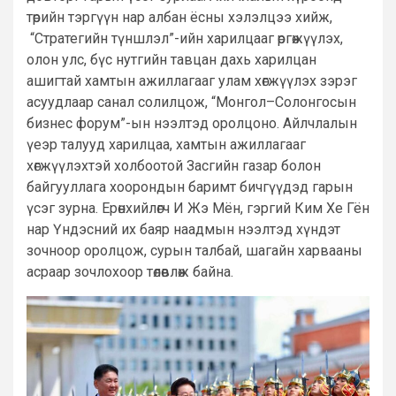
төрийн тэргүүн нар албан ёсны хэлэлцээ хийж,
“Стратегийн түншлэл”-ийн харилцааг өргөжүүлэх,
олон улс, бүс нутгийн тавцан дахь харилцан
ашигтай хамтын ажиллагааг улам хөгжүүлэх зэрэг
асуудлаар санал солилцож, “Монгол–Солонгосын
бизнес форум”-ын нээлтэд оролцоно. Айлчлалын
үеэр талууд харилцаа, хамтын ажиллагааг
хөгжүүлэхтэй холбоотой Засгийн газар болон
байгууллага хоорондын баримт бичгүүдэд гарын
үсэг зурна. Ерөнхийлөгч И Жэ Мён, гэргий Ким Хе Гён
нар Үндэсний их баяр наадмын нээлтэд хүндэт
зочноор оролцож, сурын талбай, шагайн харвааны
асраар зочлохоор төлөвлөж байна.