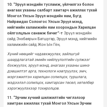
10. “Эрүүл мэндийн тусламж, үйлчилгээ болон
анагаах ухааны салбарт хамтарч ажиллах тухай
Монгол Улсын Эрүүл мэндийн яам, Бүгд
Найрамдах Солонгос Улсын Эрүүл мэнд,
нийгмийн халамжийн яам хоорондын Харилцан
ойлголцлын санамж бичиг”-т
Эрүүл мэндийн
сайд Энхбаярын Батшугар, Эрүүл мэнд, нийгмийн
халамжийн сайд Жон Ын Гён,
Хүний нөөцийг чадавхжуулах, зайлшгүй
шаардлагатай эмийн нийлүүлэлтийн сүлжээг
бэхжүүлэх, эрүүл мэнд, анагаах ухааны шинэ
дэвшилтэт арга, технологи нэвтрүүлэх, эмч,
мэргэжилтэн харилцан солилцох, туршлага,
мэдээлэл солилцох, хамтарсан төсөл, хөтөлбөр
хэрэгжүүлэхээр тохиролцов.
11. “Эрчим хүчний шилжилтийн чиглэлээр
хамтран ажиллах тухай Монгол Улсын Эрчим