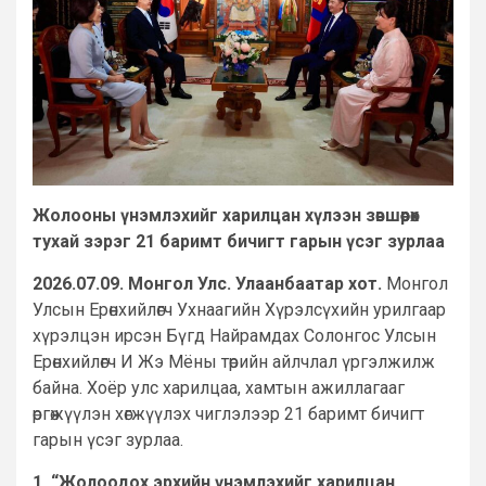
Жолооны үнэмлэхийг харилцан хүлээн зөвшөөрөх
тухай зэрэг 21 баримт бичигт гарын үсэг зурлаа
2026.07.09. Монгол Улс. Улаанбаатар хот.
Монгол
Улсын Ерөнхийлөгч Ухнаагийн Хүрэлсүхийн урилгаар
хүрэлцэн ирсэн Бүгд Найрамдах Солонгос Улсын
Ерөнхийлөгч И Жэ Мёны төрийн айлчлал үргэлжилж
байна. Хоёр улс харилцаа, хамтын ажиллагааг
өргөжүүлэн хөгжүүлэх чиглэлээр 21 баримт бичигт
гарын үсэг зурлаа.
1. “Жолоодох эрхийн үнэмлэхийг харилцан