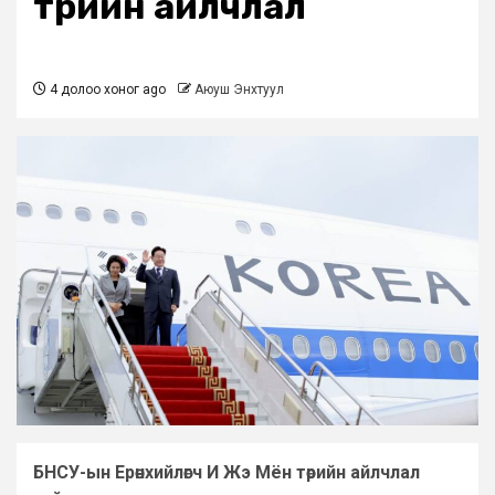
төрийн айлчлал
4 долоо хоног ago
Аюуш Энхтуул
БНСУ-ын Ерөнхийлөгч И Жэ Мён төрийн айлчлал