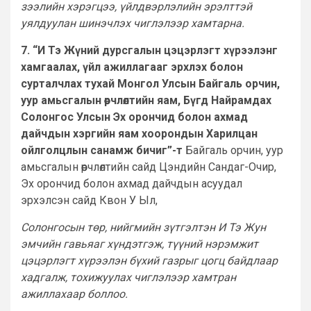
зээлийн хэрэгцээ, үйлдвэрлэлийн эрэлттэй
уялдуулан шинэчлэх чиглэлээр хамтарна.
7. “И Тэ Жүний дурсгалын цэцэрлэгт хүрээлэнг
хамгаалах, үйл ажиллагааг эрхлэх болон
сурталчлах тухай Монгол Улсын Байгаль орчин,
уур амьсгалын өөрчлөлтийн яам, Бүгд Найрамдах
Солонгос Улсын Эх орончид болон ахмад
дайчдын хэргийн яам хоорондын Харилцан
ойлголцлын санамж бичиг”-т
Байгаль орчин, уур
амьсгалын өөрчлөлтийн сайд Цэндийн Сандаг-Очир,
Эх орончид болон ахмад дайчдын асуудал
эрхэлсэн сайд Квон У Ыл,
Солонгосын төр, нийгмийн зүтгэлтэн И Тэ Жун
эмчийн гавьяаг хүндэтгэж, түүний нэрэмжит
цэцэрлэгт хүрээлэн бүхий газрыг цогц байдлаар
хадгалж, тохижуулах чиглэлээр хамтран
ажиллахаар боллоо.