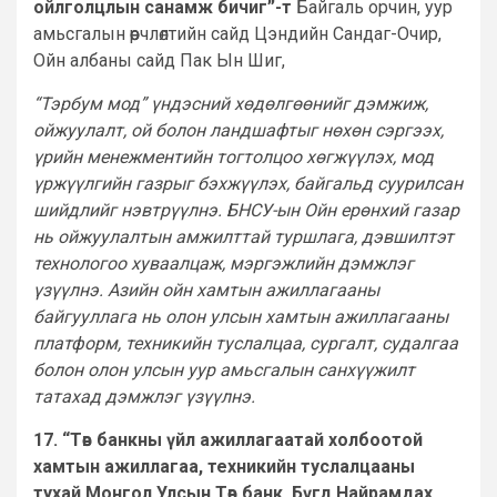
ойлголцлын санамж бичиг”-т
Байгаль орчин, уур
амьсгалын өөрчлөлтийн сайд Цэндийн Сандаг-Очир,
Ойн албаны сайд Пак Ын Шиг,
“Тэрбум мод” үндэсний хөдөлгөөнийг дэмжиж,
ойжуулалт, ой болон ландшафтыг нөхөн сэргээх,
үрийн менежментийн тогтолцоо хөгжүүлэх, мод
үржүүлгийн газрыг бэхжүүлэх, байгальд суурилсан
шийдлийг нэвтрүүлнэ. БНСУ-ын Ойн ерөнхий газар
нь ойжуулалтын амжилттай туршлага, дэвшилтэт
технологоо хуваалцаж, мэргэжлийн дэмжлэг
үзүүлнэ. Азийн ойн хамтын ажиллагааны
байгууллага нь олон улсын хамтын ажиллагааны
платформ, техникийн туслалцаа, сургалт, судалгаа
болон олон улсын уур амьсгалын санхүүжилт
татахад дэмжлэг үзүүлнэ.
17. “Төв банкны үйл ажиллагаатай холбоотой
хамтын ажиллагаа, техникийн туслалцааны
тухай Монгол Улсын Төв банк, Бүгд Найрамдах