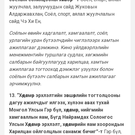
жуулчлал, залуучуудын сайд Жуковын
Алдаржавхлан, Соёл, спорт, аялал жуулчлалын
сайд Чэ Хи Ен,
Соёлын өвийн хадгалалт, хамгаалалт, соёл,
урлагийн уран бүтээлчдийн чиглэлээрх хамтын
ажиллагааг дэмжинэ. Кино үйлдвэрлэлийн
менежментийн туршлага судлах, хөгжмийн
салбарын байгууллагууд харилцаа, хамтын
ажиллагаа тогтооход дэмжлэг үзүүлэх болон
соёлын бүтээлч салбарын хамтын ажиллагааг
эрчимжүүлнэ.
13. “Хөдөлмөр эрхлэлтийн зөвшөөрлийн тогтолцооны
дагуу ажилчдыг илгээх, хүлээн авах тухай
Монгол Улсын Гэр бүл, хөдөлмөр, нийгмийн
хамгааллын яам, Бүгд Найрамдах Солонгос
Улсын Хөдөлмөр эрхлэлт, хөдөлмөрийн яам хоорондын
Харилцан ойлголцлын санамж бичиг”-т
Гэр бүл,