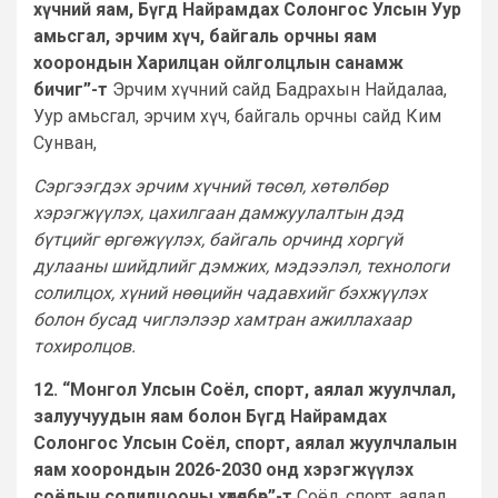
хүчний яам, Бүгд Найрамдах Солонгос Улсын Уур
амьсгал, эрчим хүч, байгаль орчны яам
хоорондын Харилцан ойлголцлын санамж
бичиг”-т
Эрчим хүчний сайд Бадрахын Найдалаа,
Уур амьсгал, эрчим хүч, байгаль орчны сайд Ким
Сунван,
Сэргээгдэх эрчим хүчний төсөл, хөтөлбөр
хэрэгжүүлэх, цахилгаан дамжуулалтын дэд
бүтцийг өргөжүүлэх, байгаль орчинд хоргүй
дулааны шийдлийг дэмжих, мэдээлэл, технологи
солилцох, хүний нөөцийн чадавхийг бэхжүүлэх
болон бусад чиглэлээр хамтран ажиллахаар
тохиролцов.
12. “Монгол Улсын Соёл, спорт, аялал жуулчлал,
залуучуудын яам болон Бүгд Найрамдах
Солонгос Улсын Соёл, спорт, аялал жуулчлалын
яам хоорондын 2026-2030 онд хэрэгжүүлэх
соёлын солилцооны хөтөлбөр”-т
Соёл, спорт, аялал