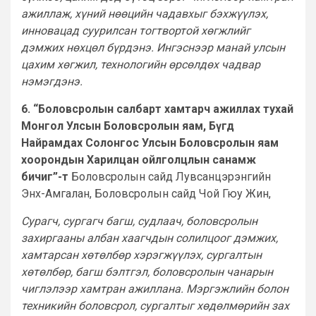
ажиллаж, хүний нөөцийн чадавхыг бэхжүүлэх,
инновацад суурилсан тогтвортой хөгжлийг
дэмжих нөхцөл бүрдэнэ. Ингэснээр манай улсын
цахим хөгжил, технологийн өрсөлдөх чадвар
нэмэгдэнэ.
6. “Боловсролын салбарт хамтарч ажиллах тухай
Монгол Улсын Боловсролын яам, Бүгд
Найрамдах Солонгос Улсын Боловсролын яам
хоорондын Харилцан ойлголцлын санамж
бичиг”-т
Боловсролын сайд Лувсанцэрэнгийн
Энх-Амгалан, Боловсролын сайд Чой Гюу Жин,
Сурагч, сургагч багш, судлаач, боловсролын
захиргааны албан хаагчдын солилцоог дэмжих,
хамтарсан хөтөлбөр хэрэгжүүлэх, сургалтын
хөтөлбөр, багш бэлтгэл, боловсролын чанарын
чиглэлээр хамтран ажиллана. Мэргэжлийн болон
техникийн боловсрол, сургалтыг хөдөлмөрийн зах