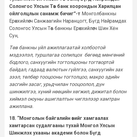
Солонгос Улсын Төв банк хоорондын Харилцан
ойлголцлын санамж бичиг”-т
Монголбанкны
Ерөнхийлөгч Санжаагийн Наранцогт, Бүгд Найрамдах
Солонгос Улсын Төв банкны Ерөнхийлөгч Шин Хён
Сун,
Төв банкны үйл ажиллагаатай холбоотой
мэдээлэл, туршлагаа солилцох бөгөөд мөнгөний
бодлого, санхүүгийн тогтолцооны тогтвортой
байдал, гадаад валютын гүйлгээ, санхүүгийн зах
зээл, төлбөр тооцооны тогтолцоо, макро эдийн
засгийн засаг, урьдчилан тооцоолол, дүн
шинжилгээ, хүний нөөцийн хөгжил, дижитал болон
хиймэл оюуны ашиглалтын чиглэлээр хамтран
ажиллана.
18. “Монголын байгалийн өвийг хамгаалах
хамтарсан судалгааны тухай Монгол Улсын
Шинжлэх ухааны академи болон Бүгд