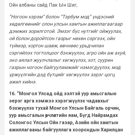
Ойн албаны сайд Пак Ын Шиг,
“Ногоон хэрэм” болон “Тэрбум мод” үндэсний
хөдөлгөөнийг олон улсын хамтын ажиллагаагаар
дэмжих зорилготой. Эмзэг бүс нутгийг ойжуулах,
ой болон доройтсон газрыг нөхөн сэргээх, ойн
түймэр, хортон шавж, өвчнөөс урьдчилан
сэргийлэх тогтолцоог бэхжүүлэх, агро ойн аж ахуй,
эко аялал жуулчлалыг хөгжүүлэх, хот, суурин
газрын ногоон байгууламжийг нэмэгдүүлэх, мод
үржүүлгийн дэд бүтцийг хөгжүүлэх зэрэг цогц
ажил хийнэ.
16. “Монгол Улсад ойд ээлтэй уур амьсгалын
эерэг арга хэмжээ хэрэгжүүлэх чадавхыг
бэхжүүлэх тухай Монгол Улсын Байгаль орчин,
уур амьсгалын өөрчлөлтийн яам, Бүгд Найрамдах
Солонгос Улсын Ойн газар, Азийн ойн хамтын
ажиллагааны байгууллага хоорондын Харилцан