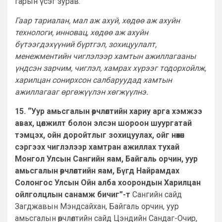
гарын үсэг зурав.
Гаар тариалан, мал аж ахуй, хөдөө аж ахуйн
технологи, инновац, хөдөө аж ахуйн
бүтээгдэхүүний бүртгэл, зохицуулалт,
менежментийн чиглэлээр хамтын ажиллагааны
үндсэн зарчим, чиглэл, хамрах хүрээг тодорхойлж,
харилцан сонирхсон салбаруудад хамтын
ажиллагааг өргөжүүлэн хөгжүүлнэ.
15. “Уур амьсгалын өөрчлөлтийн хариу арга хэмжээ
авах, цөлжилт болон элсэн шороон шуургатай
тэмцэх, ойн доройтлыг зохицуулах, ойг нөхөн
сэргээх чиглэлээр хамтран ажиллах тухай
Монгол Улсын Сангийн яам, Байгаль орчин, уур
амьсгалын өөрчлөлтийн яам, Бүгд Найрамдах
Солонгос Улсын Ойн алба хоорондын Харилцан
ойлголцлын санамж бичиг”-т
Сангийн сайд
Загджавын Мэндсайхан, Байгаль орчин, уур
амьсгалын өөрчлөлтийн сайд Цэндийн Сандаг-Очир,