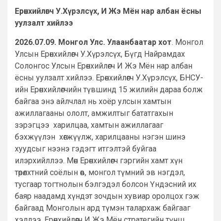
Ерөнхийлөгч У.Хүрэлсүх, И Жэ Мён нар албан ёсны
уулзалт хийлээ
2026.07.09. Монгол Улс. Улаанбаатар хот
. Монгол
Улсын Ерөнхийлөгч У.Хүрэлсүх, Бүгд Найрамдах
Солонгос Улсын Ерөнхийлөгч И Жэ Мён нар албан
ёсны уулзалт хийлээ. Ерөнхийлөгч У.Хүрэлсүх, БНСУ-
ийн Ерөнхийлөгчийн түвшинд 15 жилийн дараа болж
байгаа энэ айлчлал нь хоёр улсын хамтын
ажиллагааны ололт, амжилтыг бататгахын
зэрэгцээ харилцаа, хамтын ажиллагааг
бэхжүүлэн хөгжүүлж, харилцааны нэгэн шинэ
хуудсыг нээнэ гэдэгт итгэлтэй буйгаа
илэрхийллээ. Мөн Ерөнхийлөгч гэргийн хамт хүн
төрөлхтний соёлын өв, монгол түмний эв нэгдэл,
тусгаар тогтнолын бэлгэдэл болсон Үндэсний их
баяр наадамд хүндэт зочдын хувиар оролцох гэж
байгаад Монголын ард түмэн талархаж байгааг
хэллээ. Ерөнхийлөгч И Жэ Мён стратегийн түнш