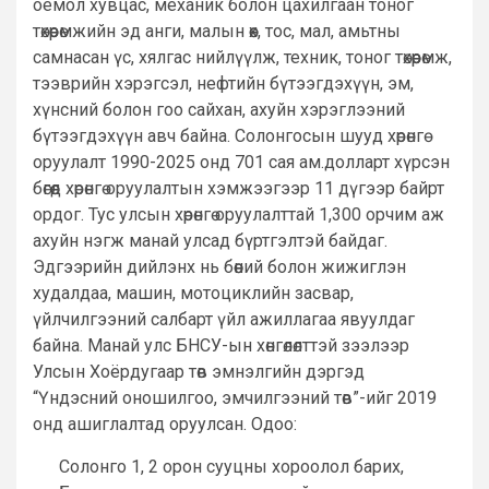
оёмол хувцас, механик болон цахилгаан тоног
төхөөрөмжийн эд анги, малын өөх, тос, мал, амьтны
самнасан үс, хялгас нийлүүлж, техник, тоног төхөөрөмж,
тээврийн хэрэгсэл, нефтийн бүтээгдэхүүн, эм,
хүнсний болон гоо сайхан, ахуйн хэрэглээний
бүтээгдэхүүн авч байна. Солонгосын шууд хөрөнгө
оруулалт 1990-2025 онд 701 сая ам.долларт хүрсэн
бөгөөд хөрөнгө оруулалтын хэмжээгээр 11 дүгээр байрт
ордог. Тус улсын хөрөнгө оруулалттай 1,300 орчим аж
ахуйн нэгж манай улсад бүртгэлтэй байдаг.
Эдгээрийн дийлэнх нь бөөний болон жижиглэн
худалдаа, машин, мотоциклийн засвар,
үйлчилгээний салбарт үйл ажиллагаа явуулдаг
байна. Манай улс БНСУ-ын хөнгөлөлттэй зээлээр
Улсын Хоёрдугаар төв эмнэлгийн дэргэд
“Үндэсний оношилгоо, эмчилгээний төв”-ийг 2019
онд ашиглалтад оруулсан. Одоо:
Солонго 1, 2 орон сууцны хороолол барих,