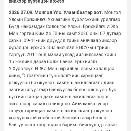
хийхээр хүрэлцэн иржээ
2026.07.09. Монгол Улс. Улаанбаатар хот.
Монгол
Улсын Ерөнхийлөгч Ухнаагийн Хүрэлсүхийн урилгаар
Бүгд Найрамдах Солонгос Улсын Ерөнхийлөгч И Жэ
Мён гэргий Ким Хе Гён-ы хамт 2026 оны 07 дугаар
сарын 09-11-ний өдрүүдэд төрийн айлчлал хийхээр
хүрэлцэн иржээ. Энэ айлчлал БНСУ-ын төрийн
тэргүүн 2011 онд манай улсад айлчилснаас хойш
15 жилийн дараа болж байна. Ерөнхийлөгч
У.Хүрэлсүх, И Жэ Мён нар албан ёсны хэлэлцээ
хийж, “Стратегийн түншлэл”-ийн харилцааг
өргөжүүлэн бэхжүүлэх, хамтын ажиллагааг эдийн
засгийн агуулгаар баяжуулах болон олон улс, бүс
нутгийн тавцан дахь хамтын ажиллагаа зэрэг
чиглэлээр санал солилцоно. Айлчлалын үеэр
талууд харилцаа, хамтын ажиллагааг өргөжүүлэн
хөгжүүлэхтэй холбоотой Засгийн газар болон
байгууллага хоорондын баримт бичгүүдэд гарын