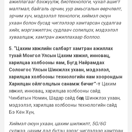
ажиллагааг бэхжүүлж, биотехнологи, чухал ашигт
малтмал, байгаль орчин, уур амьсгалын өөрчлөлт,
эрчим хүч, мэдээлэл технологи, хиймэл оюун
ухаан болон бусад чиглэлээр хамтарсан судалгаа
хийх, мэргэжилтэн, судлаач солилцох, мэдээлэл
хуваалцаж, хамтран ажиллахаар боллоо.
5. “Цахим хөгжлийн салбарт хамтран ажиллах
тухай Монгол Улсын Цахим хөгжил, инновац,
харилцаа холбооны яам, Бүгд Найрамдах
Солонгос Улсын Шинжлэх ухаан, мэдээлэл,
харилцаа холбооны технологийн яам хоорондын
Харилцан ойлголцлын санамж бичиг”-т
Цахим
хөгжил, инновац, харилцаа холбооны сайд
Чинбатын Номин, Шадар сайд бөгөөд Шинжлэх ухаан,
мэдээлэл, харилцаа холбооны технологийн сайд
Бэ Кён Хүн,
Хиймэл оюун ухаан, цахим шилжилт, 5G/6G
сүлжээ, цахим дэд бүтэц зэрэг чиглэлээр хамтран