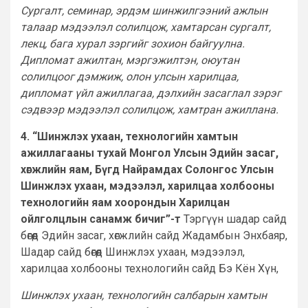
Сургалт, семинар, эрдэм шинжилгээний ажлын
талаар мэдээлэл солилцож, хамтарсан сургалт,
лекц, бага хурал зэргийг зохион байгуулна.
Дипломат ажилтан, мэргэжилтэн, оюутан
солилцоог дэмжиж, олон улсын харилцаа,
дипломат үйл ажиллагаа, дэлхийн засаглал зэрэг
сэдвээр мэдээлэл солилцож, хамтран ажиллана.
4. “Шинжлэх ухаан, технологийн хамтын
ажиллагааны тухай Монгол Улсын Эдийн засаг,
хөгжлийн яам, Бүгд Найрамдах Солонгос Улсын
Шинжлэх ухаан, мэдээлэл, харилцаа холбооны
технологийн яам хоорондын Харилцан
ойлголцлын санамж бичиг”-т
Тэргүүн шадар сайд
бөгөөд Эдийн засаг, хөгжлийн сайд Жадамбын Энхбаяр,
Шадар сайд бөгөөд Шинжлэх ухаан, мэдээлэл,
харилцаа холбооны технологийн сайд Бэ Кён Хүн,
Шинжлэх ухаан, технологийн салбарын хамтын