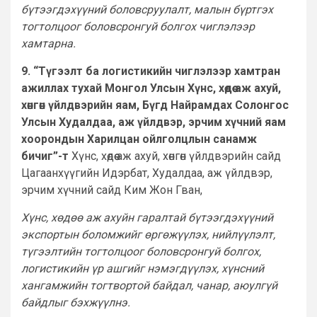
бүтээгдэхүүний боловсруулалт, малын бүртгэх
тогтолцоог боловсронгуй болгох чиглэлээр
хамтарна.
9. “Түгээлт ба логистикийн чиглэлээр хамтран
ажиллах тухай Монгол Улсын Хүнс, хөдөө аж ахуй,
хөнгөн үйлдвэрийн яам, Бүгд Найрамдах Солонгос
Улсын Худалдаа, аж үйлдвэр, эрчим хүчний яам
хоорондын Харилцан ойлголцлын санамж
бичиг”-т
Хүнс, хөдөө аж ахуй, хөнгөн үйлдвэрийн сайд
Цагаанхүүгийн Идэрбат, Худалдаа, аж үйлдвэр,
эрчим хүчний сайд Ким Жон Гван,
Хүнс, хөдөө аж ахуйн гаралтай бүтээгдэхүүний
экспортын боломжийг өргөжүүлэх, нийлүүлэлт,
түгээлтийн тогтолцоог боловсронгуй болгох,
логистикийн үр ашгийг нэмэгдүүлэх, хүнсний
хангамжийн тогтвортой байдал, чанар, аюулгүй
байдлыг бэхжүүлнэ.