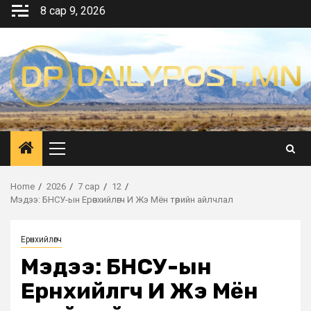
Skip
8 сар 9, 2026
to
content
Primary
Menu
Home
2026
7 сар
12
Мэдээ: БНСУ-ын Ерөнхийлөгч И Жэ Мён төрийн айлчлал
Ерөнхийлөгч
Мэдээ: БНСУ-ын
Ерөнхийлөгч И Жэ Мён