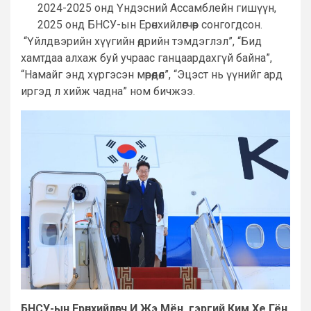
2024-2025 онд Үндэсний Ассамблейн гишүүн,
2025 онд БНСУ-ын Ерөнхийлөгчөөр сонгогдсон.
“Үйлдвэрийн хүүгийн өдрийн тэмдэглэл”, “Бид
хамтдаа алхаж буй учраас ганцаардахгүй байна”,
“Намайг энд хүргэсэн мөрөөдөл”, “Эцэст нь үүнийг ард
иргэд л хийж чадна” ном бичжээ.
БНСУ-ын Ерөнхийлөгч И Жэ Мён, гэргий Ким Хе Гён