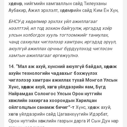
хөдөлмөр, нийгмийн хамгааллын сайд Тилеуханы
Аубакир, Ажил эрхлэлт, хөдөлмөрийн сайд Ким Ён Хүн,
БНСУ-д хөдөлмөр эрхлэх үйл ажиллагааг
нээлттэй, ил тод зохион байгуулж, иргэдэд хоёр
улсын холбогдох хууль тогтоомжийг таниулах,
чанд сахиулах чиглэлээр хамтран, иргэдэд эрүүл,
аюулгүй ажиллах орчныг бүрдүүлэхэд чиглэсэн
хамтын ажиллагааг өргөжүүлнэ.
14. “Мал аж ахуй, хүнсний аюулгүй байдал, хөдөө аж
ахуйн технологийн чадавхыг бэхжүүлэх
чиглэлээр хамтран ажиллах тухай Монгол Улсын
Хүнс, хөдөө аж ахуй, хөнгөн үйлдвэрийн яам, Бүгд
Найрамдах Солонгос Улсын Орон нутгийн
хөгжлийн захиргаа хоорондын Харилцан
ойлголцлын санамж бичиг”-т
Хүнс, хөдөө аж ахуй,
хөнгөн үйлдвэрийн сайд Цагаанхүүгийн Идэрбат,
Орон нутгийн хөгжлийн газрын дарга И Сын Дун нар