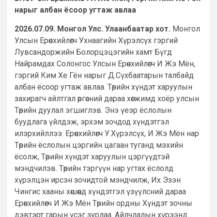
нарыг албан ёсоор угтаж авлаа
2026.07.09. Монгол Улс. Улаанбаатар хот.
Монгол
Улсын Ерөнхийлөгч Ухнаагийн Хүрэлсүх гэргий
Лувсандоржийн Болорцэцэгийн хамт Бүгд
Найрамдах Солонгос Улсын Ерөнхийлөгч И Жэ Мён,
гэргий Ким Хе Гён нарыг Д.Сүхбаатарын талбайд
албан ёсоор угтаж авлаа. Төрийн хүндэт харуулын
захирагч айлтгал өргөсний дараа хөгжимд хоёр улсын
Төрийн дуулал эгшиглэв. Энэ үеэр ёслолын
буудлага үйлдэж, эрхэм зочдод хүндэтгэл
илэрхийллээ. Ерөнхийлөгч У.Хүрэлсүх, И Жэ Мён нар
Төрийн ёслолын цэргийн цагаан туганд мэхийн
ёсолж, Төрийн хүндэт харуулын цэргүүдтэй
мэндчилэв. Төрийн тэргүүн нар угтах ёслолд
хүрэлцэн ирсэн зочидтой мэндчилж, Их Эзэн
Чингис хааны хөшөөнд хүндэтгэл үзүүлсний дараа
Ерөнхийлөгч И Жэ Мён Төрийн ордны Хүндэт зочны
дэвтэрт гарын үсэг зурлаа. Айлчлалын хүрээнд