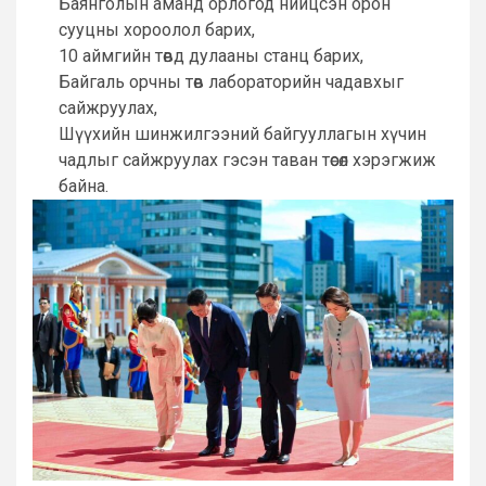
Баянголын аманд орлогод нийцсэн орон
сууцны хороолол барих,
10 аймгийн төвд дулааны станц барих,
Байгаль орчны төв лабораторийн чадавхыг
сайжруулах,
Шүүхийн шинжилгээний байгууллагын хүчин
чадлыг сайжруулах гэсэн таван төсөл хэрэгжиж
байна.