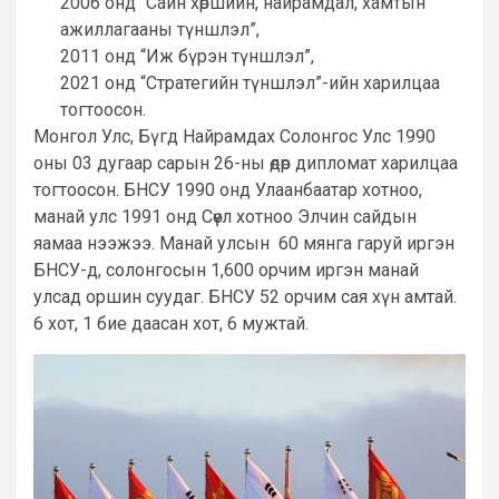
2006 онд “Сайн хөршийн, найрамдал, хамтын
ажиллагааны түншлэл”,
2011 онд “Иж бүрэн түншлэл”,
2021 онд “Стратегийн түншлэл”-ийн харилцаа
тогтоосон.
Монгол Улс, Бүгд Найрамдах Солонгос Улс 1990
оны 03 дугаар сарын 26-ны өдөр дипломат харилцаа
тогтоосон. БНСУ 1990 онд Улаанбаатар хотноо,
манай улс 1991 онд Сөүл хотноо Элчин сайдын
яамаа нээжээ. Манай улсын 60 мянга гаруй иргэн
БНСУ-д, солонгосын 1,600 орчим иргэн манай
улсад оршин суудаг. БНСУ 52 орчим сая хүн амтай.
6 хот, 1 бие даасан хот, 6 мужтай.