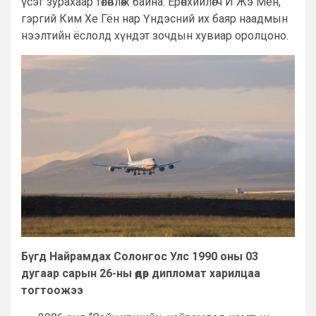
үсэг зурахаар төлөвлөж байна. Ерөнхийлөгч И Жэ Мён,
гэргий Ким Хе Гён нар Үндэсний их баяр наадмын
нээлтийн ёслолд хүндэт зочдын хувиар оролцоно.
Бүгд Найрамдах Солонгос Улс 1990 оны 03
дугаар сарын 26-ны өдөр дипломат харилцаа
тогтоожээ