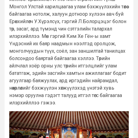
Монгол Улстай харилцаагаа улам бэхжүүлэхийн төлөө
байгаагаа нотолж, халуун дотноор хүлээн авч буй
Ерөнхийлөгч У.Хүрэлсүх, гэргий Л.Болорцэцэг болон
төр, засаг, ард түмэнд чин сэтгэлийн талархал
илэрхийллээ. Мөн гэргий Ким Хе Гён-ы хамт
Үндэсний их баяр наадмын нээлтэд оролцож,
монголчуудын түүх, соёл, зан заншилтай танилцах
болсондоо баяртай байгаагаа хэллээ. Төрийн
айлчлал хоёр орны улс төрийн итгэлцлийг улам
бататгаж, эдийн засгийн хамтын ажиллагааг бодит
агуулгаар баяжуулах, ард иргэдийн найрамдал,
нөхөрлөлийг бэхжүүлэн хөгжүүлэхэд үнэтэй хувь
нэмэр оруулна гэдэгт талууд итгэл төгс байгаагаа
илэрхийллээ гэжээ.