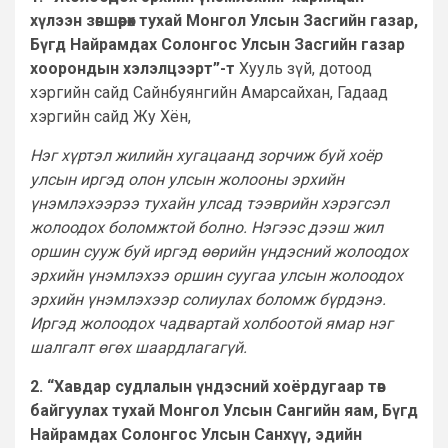
хүлээн зөвшөөрөх тухай Монгол Улсын Засгийн газар,
Бүгд Найрамдах Солонгос Улсын Засгийн газар
хоорондын хэлэлцээрт”-т
Хууль зүй, дотоод
хэргийн сайд Сайнбуянгийн Амарсайхан, Гадаад
хэргийн сайд Жу Хён,
Нэг хүртэл жилийн хугацаанд зорчиж буй хоёр
улсын иргэд олон улсын жолооны эрхийн
үнэмлэхээрээ тухайн улсад тээврийн хэрэгсэл
жолоодох боломжтой болно. Нэгээс дээш жил
оршин сууж буй иргэд өөрийн үндэсний жолоодох
эрхийн үнэмлэхээ оршин суугаа улсын жолоодох
эрхийн үнэмлэхээр солиулах боломж бүрдэнэ.
Иргэд жолоодох чадвартай холбоотой ямар нэг
шалгалт өгөх шаардлагагүй.
2. “Хавдар судлалын үндэсний хоёрдугаар төв
байгуулах тухай Монгол Улсын Сангийн яам, Бүгд
Найрамдах Солонгос Улсын Санхүү, эдийн