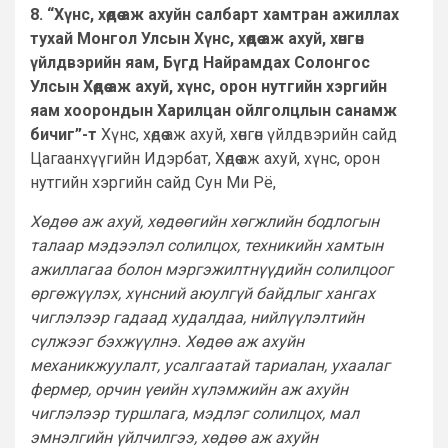
8. “Хүнс, хөдөө аж ахуйн салбарт хамтран ажиллах
тухай Монгол Улсын Хүнс, хөдөө аж ахуй, хөнгөн
үйлдвэрийн яам, Бүгд Найрамдах Солонгос
Улсын Хөдөө аж ахуй, хүнс, орон нутгийн хэргийн
яам хоорондын Харилцан ойлголцлын санамж
бичиг”-т
Хүнс, хөдөө аж ахуй, хөнгөн үйлдвэрийн сайд
Цагаанхүүгийн Идэрбат, Хөдөө аж ахуй, хүнс, орон
нутгийн хэргийн сайд Сун Ми Рё,
Хөдөө аж ахуй, хөдөөгийн хөгжлийн бодлогын
талаар мэдээлэл солилцох, техникийн хамтын
ажиллагаа болон мэргэжилтнүүдийн солилцоог
өргөжүүлэх, хүнсний аюулгүй байдлыг хангах
чиглэлээр гадаад худалдаа, нийлүүлэлтийн
сүлжээг бэхжүүлнэ. Хөдөө аж ахуйн
механикжуулалт, усалгаатай тариалан, ухаалаг
фермер, орчин үеийн хүлэмжийн аж ахуйн
чиглэлээр туршлага, мэдлэг солилцох, мал
эмнэлгийн үйлчилгээ, хөдөө аж ахуйн