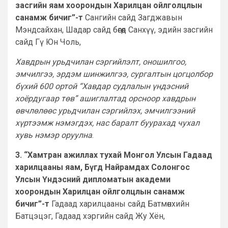
засгийн яам хоорондын Харилцан ойлголцлын
санамж бичиг”-т
Сангийн сайд Загджавын
Мэндсайхан, Шадар сайд бөгөөд Санхүү, эдийн засгийн
сайд Гү Юн Чоль,
Хавдрын урьдчилан сэргийлэлт, оношилгоо,
эмчилгээ, эрдэм шинжилгээ, сургалтын цогцолбор
бүхий 600 ортой “Хавдар судлалын үндэсний
хоёрдугаар төв” ашиглалтад орсноор хавдрын
өвчлөлөөс урьдчилан сэргийлэх, эмчилгээний
хүртээмж нэмэгдэх, нас баралт буурахад чухал
хувь нэмэр оруулна
.
3. “Хамтран ажиллах тухай Монгол Улсын Гадаад
харилцааны яам, Бүгд Найрамдах Солонгос
Улсын Үндэсний дипломатын академи
хоорондын Харилцан ойлголцлын санамж
бичиг”-т
Гадаад харилцааны сайд Батмөнхийн
Батцэцэг, Гадаад хэргийн сайд Жу Хён,