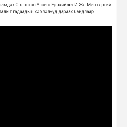
рамдах Солонгос Улсын Ерөнхийлөгч И Жэ Мён гэргий
члалыг гадаадын хэвлэлүүд дараах байдлаар