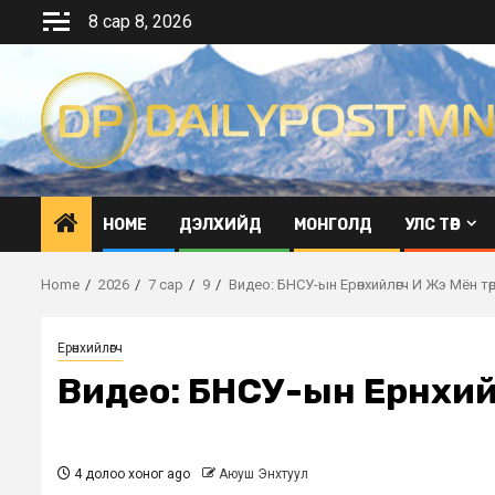
Skip
8 сар 8, 2026
to
content
HOME
ДЭЛХИЙД
МОНГОЛД
УЛС ТӨР
Home
2026
7 сар
9
Видео: БНСУ-ын Ерөнхийлөгч И Жэ Мён т
Ерөнхийлөгч
Видео: БНСУ-ын Ерөнхий
4 долоо хоног ago
Аюуш Энхтуул