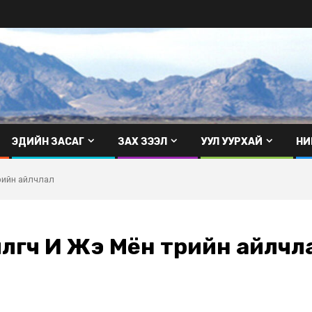
ЭДИЙН ЗАСАГ
ЗАХ ЗЭЭЛ
УУЛ УУРХАЙ
НИ
өрийн айлчлал
лөгч И Жэ Мён төрийн айлчл