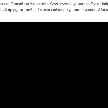
лсын Ерөнхийлөгч Ухнаагийн Хүрэлсүхийн урилгаар Бүгд Най
-ний өдрүүдэд төрийн айлчлал хийхээр хүрэлцэн иржээ. Айл