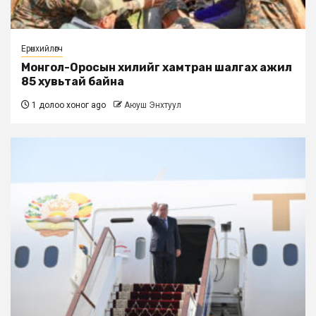
Ерөнхийлөгч
Монгол-Оросын хилийг хамтран шалгах ажил
85 хувьтай байна
1 долоо хоног ago
Аюуш Энхтуул