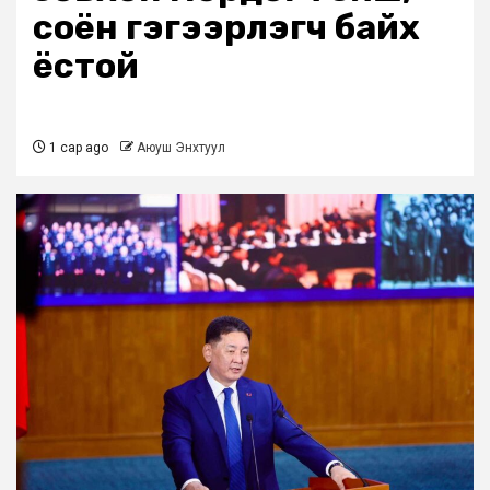
соён гэгээрүүлэгч байх
ёстой
1 сар ago
Аюуш Энхтуул