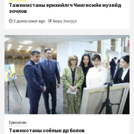
Тажикистаны ерөнхийлөгч Чингисийн музейд
зочлов
2 долоо хоног ago
Аюуш Энхтуул
Ерөнхийлөгч
Тажикстаны соёлын өдөр болов