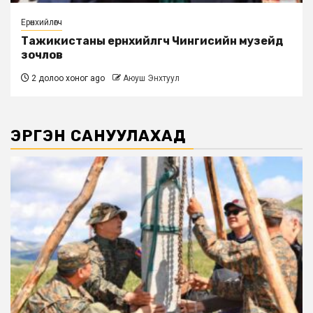
Ерөнхийлөгч
Тажикистаны ерөнхийлөгч Чингисийн музейд
зочлов
2 долоо хоног ago
Аюуш Энхтуул
ЭРГЭН САНУУЛАХАД