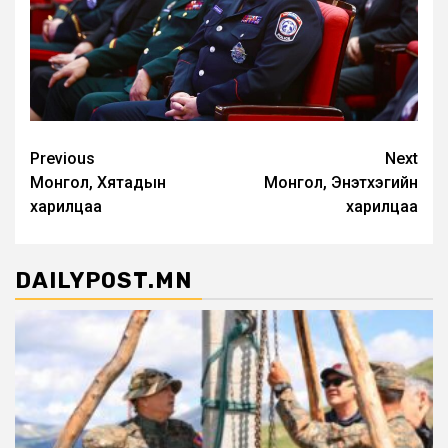
Post
Previous
Next
Монгол, Хятадын
Монгол, Энэтхэгийн
navigation
харилцаа
харилцаа
DAILYPOST.MN