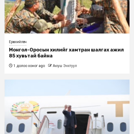
Ерөнхийлөгч
Монгол-Оросын хилийг хамтран шалгах ажил
85 хувьтай байна
1 долоо хоног ago
Аюуш Энхтуул