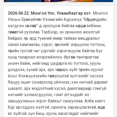
2026.06.22. Монгол Улс. Улаанбаатар хот
. Монгол
Улсын Ерөнхийлөгч Ухнаагийн Хүрэлсүх “Мөрдөгчдийн
нэгдсэн зөвлөгөөн”-д оролцож байгаа мөрдөх албаны
төлөөлөлтэй уулзлаа. Тэрбээр, эх орныхоо аюулгүй
байдал, төр, ард түмний амар тайван амьдралыг
сахин хамгаалах, хэрэг, зөрчлийг илрүүлэн тогтоох,
төрийн тусгай чиг үүргийг хэрэгжүүлж байгаа бүх
хүнд талархал илэрхийллээ. Өргөсөн тангарагтаа
үнэнч байж, нийгэмд шударга ёс тогтоох, хууль
дээдлэх, хүний эрх, эрх чөлөө, эрх зүйт төрийн хуульт
ёсыг бэхжүүлэхийн төлөө тууштай зүтгэхийг хүслээ.
Явцуу ашиг сонирхолд үйлчлэх, хэн нэгний дарамт
шахалт, эрх мэдэлтний хүсэл, даалгавраар гэмгүй
нэгнийг хэлмэгдүүлэх, гэмт этгээдийг ял
завшуулахын эсрэг байхыг санууллаа. Алба хаагч
бүр иргэддээ ээлтэй, сахилга, хариуцлагатай, өндөр
ёс зүйтэй, хүн биш, хууль засагладаг нийгмийг