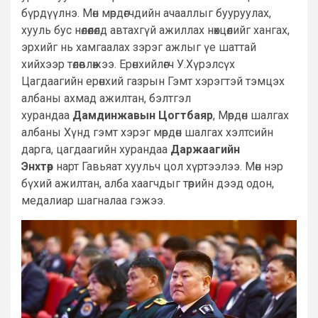
бүрдүүлнэ. Мөн мөрдөгчдийн ачааллыг бууруулах,
хууль бус нөлөөлөлд автахгүй ажиллах нөхцөлийг хангах,
эрхийг нь хамгаалах зэрэг ажлыг үе шаттай
хийхээр төлөвлөжээ. Ерөнхийлөгч У.Хүрэлсүх
Цагдаагийн ерөнхий газрын Гэмт хэрэгтэй тэмцэх
албаны ахмад ажилтан, бэлтгэл
хурандаа
Дамдинжавын Цогтбаяр
, Мөрдөн шалгах
албаны Хүнд гэмт хэрэг мөрдөн шалгах хэлтсийн
дарга, цагдаагийн хурандаа
Даржаагийн
Энхтөр
нарт Гавьяат хуульч цол хүртээлээ. Мөн нэр
бүхий ажилтан, алба хаагчдыг төрийн дээд одон,
медалиар шагналаа гэжээ.