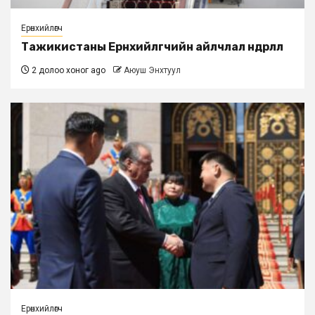
Ерөнхийлөгч
Тажикистаны Ерөнхийлөгчийн айлчлал өндөрлөлөө
2 долоо хоног ago
Аюуш Энхтуул
Ерөнхийлөгч