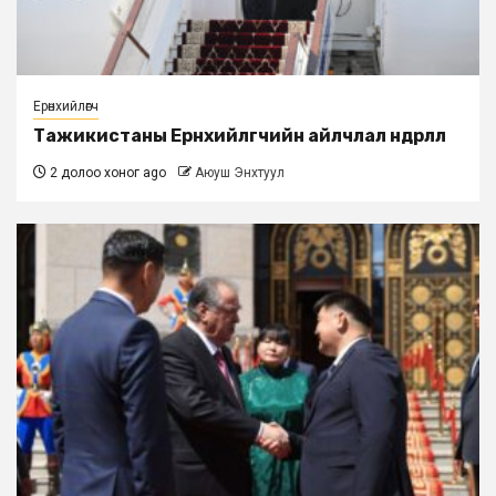
Ерөнхийлөгч
Тажикистаны Ерөнхийлөгчийн айлчлал өндөрлөлөө
2 долоо хоног ago
Аюуш Энхтуул