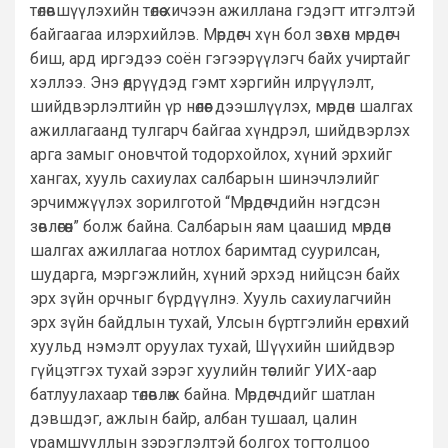
төлөвшүүлэхийн төлөө хичээн ажиллана гэдэгт итгэлтэй
байгаагаа илэрхийлэв. Мөрдөгч хүн бол зөвхөн мөрдөгч
биш, ард иргэдээ соён гэгээрүүлэгч байх учиртайг
хэллээ. Энэ өдрүүдэд гэмт хэргийн илрүүлэлт,
шийдвэрлэлтийн үр нөлөөг дээшлүүлэх, мөрдөн шалгах
ажиллагаанд тулгарч байгаа хүндрэл, шийдвэрлэх
арга замыг оновчтой тодорхойлох, хүний эрхийг
хангах, хууль сахиулах салбарын шинэчлэлийг
эрчимжүүлэх зорилготой “Мөрдөгчдийн нэгдсэн
зөвлөгөөн” болж байна. Салбарын яам цаашид мөрдөн
шалгах ажиллагаа нотлох баримтад суурилсан,
шударга, мэргэжлийн, хүний эрхэд нийцсэн байх
эрх зүйн орчныг бүрдүүлнэ. Хууль сахиулагчийн
эрх зүйн байдлын тухай, Улсын бүртгэлийн ерөнхий
хуульд нэмэлт оруулах тухай, Шүүхийн шийдвэр
гүйцэтгэх тухай зэрэг хуулийн төслийг УИХ-аар
батлуулахаар төлөвлөж байна. Мөрдөгчдийг шатлан
дэвшдэг, ажлын байр, албан тушаал, цалин
урамшууллын зэрэглэлтэй болгох тогтолцоо