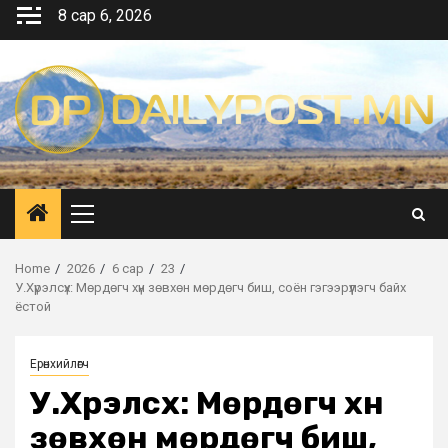
Skip
8 сар 6, 2026
to
content
Primary
Menu
Home
2026
6 сар
23
У.Хүрэлсүх: Мөрдөгч хүн зөвхөн мөрдөгч биш, соён гэгээрүүлэгч байх
ёстой
Ерөнхийлөгч
У.Хүрэлсүх: Мөрдөгч хүн
зөвхөн мөрдөгч биш,