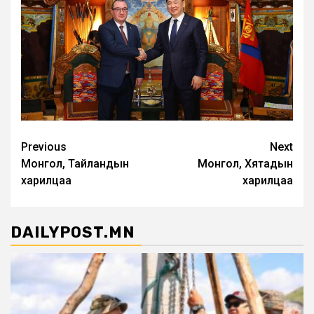
Post
Previous
Next
Монгол, Тайландын
Монгол, Хятадын
navigation
харилцаа
харилцаа
DAILYPOST.MN