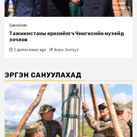
Ерөнхийлөгч
Тажикистаны ерөнхийлөгч Чингисийн музейд
зочлов
2 долоо хоног ago
Аюуш Энхтуул
ЭРГЭН САНУУЛАХАД