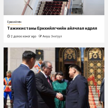
Ерөнхийлөгч
Тажикистаны Ерөнхийлөгчийн айлчлал өндөрлөлөө
2 долоо хоног ago
Аюуш Энхтуул