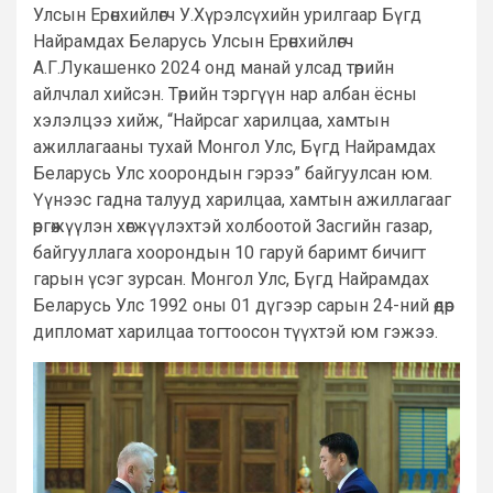
Улсын Ерөнхийлөгч У.Хүрэлсүхийн урилгаар Бүгд
Найрамдах Беларусь Улсын Ерөнхийлөгч
А.Г.Лукашенко 2024 онд манай улсад төрийн
айлчлал хийсэн. Төрийн тэргүүн нар албан ёсны
хэлэлцээ хийж, “Найрсаг харилцаа, хамтын
ажиллагааны тухай Монгол Улс, Бүгд Найрамдах
Беларусь Улс хоорондын гэрээ” байгуулсан юм.
Үүнээс гадна талууд харилцаа, хамтын ажиллагааг
өргөжүүлэн хөгжүүлэхтэй холбоотой Засгийн газар,
байгууллага хоорондын 10 гаруй баримт бичигт
гарын үсэг зурсан. Монгол Улс, Бүгд Найрамдах
Беларусь Улс 1992 оны 01 дүгээр сарын 24-ний өдөр
дипломат харилцаа тогтоосон түүхтэй юм гэжээ.