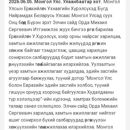
2026.06.05. Монгол Улс. Улаанбаатар хот.
Монгол
Улсын Ерөнхийлөгч Ухнаагийн Хүрэлсүхэд Бүгд
Найрамдах Беларусь Улсаас Монгол Улсад суух
Онц бөгөөд Бүрэн эрхт Элчин сайд Орда Михаил
Сергеевич Итгэмжлэх жуух бичгээ өргөн барилаа.
Ерөнхийлөгч У.Хүрэлсүх, хоёр орны найрсаг харилцаа,
хамтын ажиллагаа сүүлийн жилүүдэд өргөжин
хөгжиж байгааг тэмдэглэж, цаашид харилцан
сонирхсон салбаруудад бодит хамтын ажиллагаа
өрнүүлэхийн төлөө байгаагаа илэрхийлэв. Уулзалтын
үеэр хамтын ажиллагааг худалдаа, эдийн засгийн
агуулгаар баяжуулах, түүний дотор “Монгол Улс
болон Евразийн эдийн засгийн холбоо, түүний
гишүүн орнууд хооронд байгуулсан Худалдааны
түр хэлэлцээр”-ийн хүрээнд хамтрах боломжийн
талаар санал солилцлоо. Элчин сайд Орда Михаил
Сергеевич харилцаа, хамтын ажиллагааг нийтлэг
ашиг сонирхол бүхий салбаруудад өргөжүүлэн
хөгжүүлэхийн төлөө ажиллахаа илэрхийлэв. Монгол