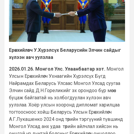
Ерөнхийлөгч У.Хүрэлсүх Беларусийн Элчин сайдыг
хүлээн авч уулзлаа
2026.01.26. Монгол Улс. Улаанбаатар хот.
Монгол
Улсын Ерөнхийлөгч Ухнаагийн Хүрэлсүх Бүгд
Найрамдах Беларусь Улсаас Монгол Улсад суугаа
Элчин сайд Д.Н.Гореликийг эх орондоо бүр мөсөн
буцаж байгаатай нь холбогдуулан хүлээн авч
уулзлаа. Хоёр улсын хооронд дипломат харилцаа
тогтоосноос хойш Беларусь Улсын Ерөнхийлөгч
А.Г.Лукашенко 2024 онд төрийн тэргүүний түвшинд
Монгол Улсад анх удаа төрийн айлчлал хийсэн нь
онцгой үр дүнтэй болсныг Ерөнхийлөгч онцоллоо.