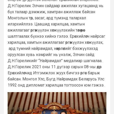
Д.Н.Горелик Элчин сайдаар ажиллах хугацаанд нь
бүх талаар дэмжиж, хамтран ажиллаж байсан
Монголын төр, засаг, ард түмэнд талархал
илэрхийллээ. Цаашид харилцаа, хамтын
ажиллагааг өргөжүүлэн хөгжүүлэхийн төлөө өөрөөс
шалтгаалах бүхнээ хийнэ гэлээ. Ерөнхийлөгч найрсаг
харилцаа, хамтын ажиллагааг өргөжүүлэн хөгжүүлэх,
ард түмний найрамдал, нөхөрлөлийг бэхжүүлэхэд
оруулсан хувь нэмрийг нь үнэлж, Элчин сайд
Д.Н.Гореликийг “Найрамдал” медалиар шагналаа.
Д.Н.Горелик 2021 оны 11 дүгээр сарын 08-ны өдөр
Ерөнхийлөгчид Итгэмжлэх жуух бичгээ өргөн барьж
байсан. Монгол Улс, Бүгд Найрамдах Беларусь Улс
1992 онд дипломат харилцаа тогтоосон юм гэжээ.