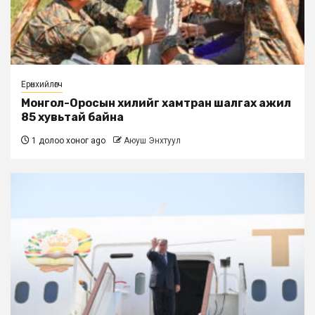
Ерөнхийлөгч
Монгол-Оросын хилийг хамтран шалгах ажил
85 хувьтай байна
1 долоо хоног ago
Аюуш Энхтуул