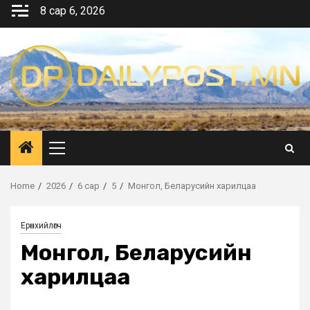
Skip
8 сар 6, 2026
to
content
Primary
Menu
Home
2026
6 сар
5
Монгол, Беларусийн харилцаа
Ерөнхийлөгч
Монгол, Беларусийн
харилцаа