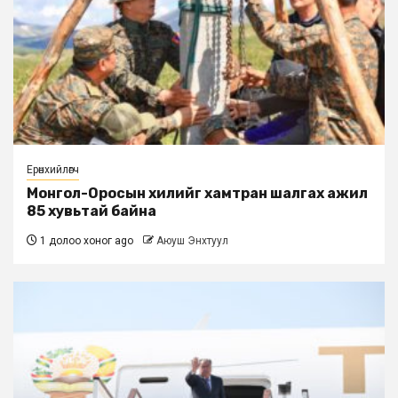
Ерөнхийлөгч
Монгол-Оросын хилийг хамтран шалгах ажил
85 хувьтай байна
1 долоо хоног ago
Аюуш Энхтуул