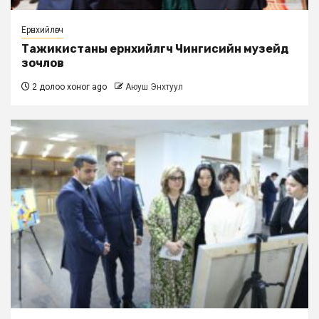
Ерөнхийлөгч
Тажикистаны ерөнхийлөгч Чингисийн музейд
зочлов
2 долоо хоног ago
Аюуш Энхтуул