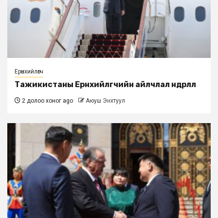
Ерөнхийлөгч
Тажикистаны Ерөнхийлөгчийн айлчлал өндөрлөлөө
2 долоо хоног ago
Аюуш Энхтуул