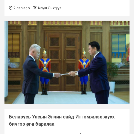
2 сар ago
Аюуш Энхтуул
Беларусь Улсын Элчин сайд Итгэмжлэх жуух
бичгээ өргөн барилаа