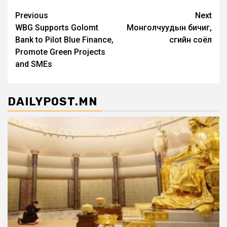
Post
Previous
Next
WBG Supports Golomt
Монголчуудын бичиг,
navigation
Bank to Pilot Blue Finance,
үсгийн соёл
Promote Green Projects
and SMEs
DAILYPOST.MN