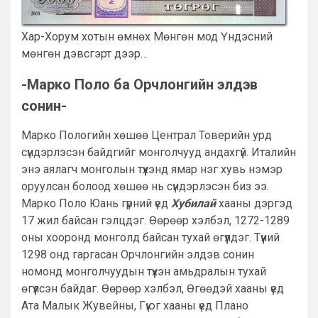
Хар-Хорум хотын өмнөх Мөнгөн мод Үндэсний
мөнгөн дэвсгэрт дээр…
-Марко Поло ба Орчлонгийн элдэв
сонин-
Марко Пологийн хөшөө Централ Товерийн урд
сүндэрлэсэн байдгийг монголчууд андахгүй. Италийн
энэ аялагч монголын түүхэнд ямар нэг хувь нэмэр
оруулсан болоод хөшөө нь сүндэрлэсэн биз ээ.
Марко Поло Юань гүрний үед
Хубилай
хааны дэргэд
17 жил байсан гэлцдэг. Өөрөөр хэлбэл, 1272-1289
оны хооронд монголд байсан тухай өгүүлдэг. Түүний
1298 онд гаргасан Орчлонгийн элдэв сонин
номонд монголчуудын түүхэн амьдралын тухай
өгүүлсэн байдаг. Өөрөөр хэлбэл, Өгөөдэй хааны үед
Ата Малык Жувейны, Гүюг хааны үед Плано