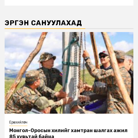
ЭРГЭН САНУУЛАХАД
Ерөнхийлөгч
Монгол-Оросын хилийг хамтран шалгах ажил
85 хувьтай байна