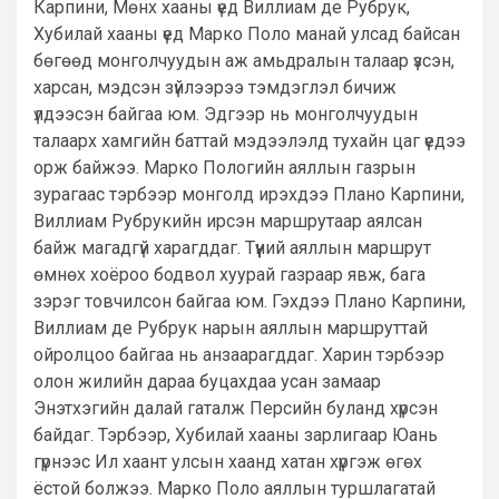
Карпини, Мөнх хааны үед Виллиам де Рубрук,
Хубилай хааны үед Марко Поло манай улсад байсан
бөгөөд монголчуудын аж амьдралын талаар үзсэн,
харсан, мэдсэн зүйлээрээ тэмдэглэл бичиж
үлдээсэн байгаа юм. Эдгээр нь монголчуудын
талаарх хамгийн баттай мэдээлэлд тухайн цаг үедээ
орж байжээ. Марко Пологийн аяллын газрын
зурагаас тэрбээр монголд ирэхдээ Плано Карпини,
Виллиам Рубрукийн ирсэн маршрутаар аялсан
байж магадгүй харагддаг. Түүний аяллын маршрут
өмнөх хоёроо бодвол хуурай газраар явж, бага
зэрэг товчилсон байгаа юм. Гэхдээ Плано Карпини,
Виллиам де Рубрук нарын аяллын маршруттай
ойролцоо байгаа нь анзаарагддаг. Харин тэрбээр
олон жилийн дараа буцахдаа усан замаар
Энэтхэгийн далай гаталж Персийн буланд хүрсэн
байдаг. Тэрбээр, Хубилай хааны зарлигаар Юань
гүрнээс Ил хаант улсын хаанд хатан хүргэж өгөх
ёстой болжээ. Марко Поло аяллын туршлагатай