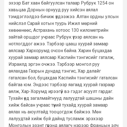
эхээр Бат хаан байгуулсан талаар Рубрук 1254 он
хавьцаа Дорнын орнууд руу хийсэн аялал
тэмдэглэлдээ бичиж үлдээжээ. Алтан ордны улсын
нийслэл Сарай хотын туурь Ижил мөрний
хөвөөнөөс, Астрахань хотоос 130 километрийн
зайтай оршдог учраас Рубрук үүгээр аялсан нь
нотлогддог ажээ. Тэрбээр цааш хуурай замаар
аялсаар Хархорумд очсон байна. Харин буцахдаа
хуурай замаар аялсаар Каспийн тэнгисийг гаталж,
Израилд эргэн очжээ. Тэрбээр монгол руу
аялахдаа Газрын дундад тэнгис, Хар далайг
гаталсан бол, буцахдаа Каспийн тэнгисийг гаталсан
байгаа юм. Эндээс тэрбээр яагаад хуурай газраар
аялж, Хар-Хорумд ирээгүй вэ гэдэг асуулт гардаг.
Тухайн үед загалмайтнууд лалуудтай шашны дайн
хийж байсан учраас түүний тухайд хуурай замаар
аялах нь аюултайд тооцогдож байжээ. Мөн
лалуудтай хийж буй дайнд тусламж эрэхээр
Монголын эзэнт гүрэнд аялагч нэрээр Францын элч