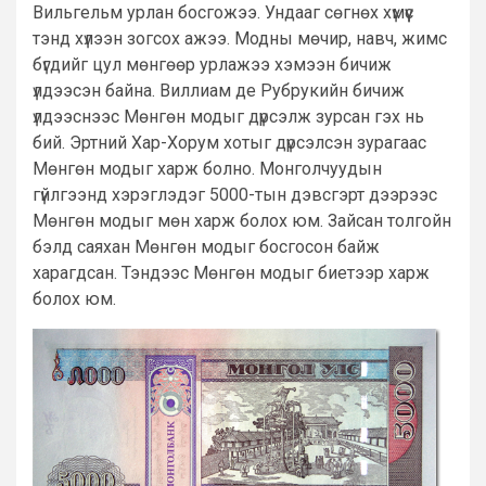
Вильгельм урлан босгожээ. Ундааг сөгнөх хүмүүс
тэнд хүлээн зогсох ажээ. Модны мөчир, навч, жимс
бүгдийг цул мөнгөөр урлажээ хэмээн бичиж
үлдээсэн байна. Виллиам де Рубрукийн бичиж
үлдээснээс Мөнгөн модыг дүрсэлж зурсан гэх нь
бий. Эртний Хар-Хорум хотыг дүрсэлсэн зурагаас
Мөнгөн модыг харж болно. Монголчуудын
гүйлгээнд хэрэглэдэг 5000-тын дэвсгэрт дээрээс
Мөнгөн модыг мөн харж болох юм. Зайсан толгойн
бэлд саяхан Мөнгөн модыг босгосон байж
харагдсан. Тэндээс Мөнгөн модыг биетээр харж
болох юм.