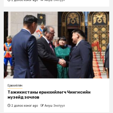
Ерөнхийлөгч
Тажикистаны ерөнхийлөгч Чингисийн
музейд зочлов
2 долоо хоног ago
Аюуш Энхтуул