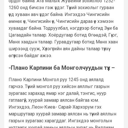
ордог байна. Ата Малык Жувейни зохиолоо 1252-
1260 онд бичсэн гэж үздэг. Түүний зохиолыг гурван
үед хуваан авч үздэг байна. Ингэхдээ Чингисийн
өмнөх үе, Чингисийн үе, Чингисийн дараа үе хэмээн
хуваадаг байна. Тодруулбал, нэгдүгээр ботид Зүчи ба
Цагаадайн талаар. Хоёрдугаар ботид Өгөөдэй, Гүюг,
Мөнх хаадын талаар. Гуравдугаар ботид Мөнх хаан
ширээнд сууж, Хүлэгүгийн аян дайны талаар түлхүү
өгүүлсэн байдаг ажээ.
-Плано Карпини ба Монголчуудын түүх –
Плано Карпини Монгол руу 1245 онд аялалд
гарчээ. Түүний монгол руу хийсэн аяллыг газрын
зурагаас харахад ямар нэг далай, тэнгис, нуур
гатлаагүй, хуурай замаар аялсан байгаа юм.
Ингэхдээ, Леон-Киев- Сарай-Хархорум гэх
маршрутаар хуурай замаар аялсан нь түүний аяллын
газрын зурагаас харагддаг. Ингэхдээ монголын
нутгаарх хуурай замын аяллын зураг нь Виллиам