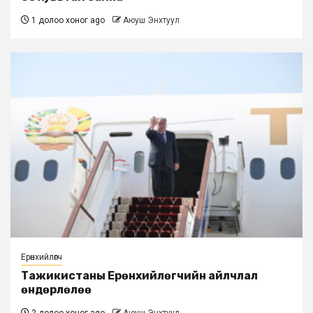
1 долоо хоног ago
Аюуш Энхтуул
Ерөнхийлөгч
Тажикистаны Ерөнхийлөгчийн айлчлал
өндөрлөлөө
2 долоо хоног ago
Аюуш Энхтуул