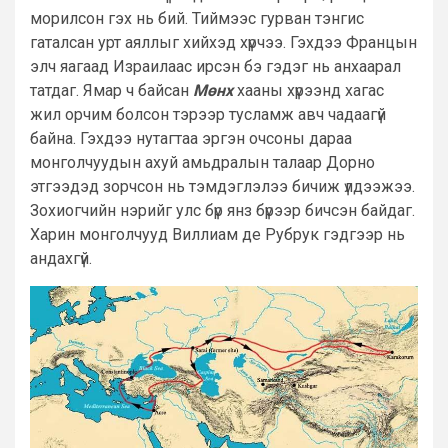
морилсон гэх нь бий. Тиймээс гурван тэнгис
гаталсан урт аяллыг хийхэд хүрчээ. Гэхдээ Францын
элч яагаад Израилаас ирсэн бэ гэдэг нь анхаарал
татдаг. Ямар ч байсан
Мөнх
хааны хүрээнд хагас
жил орчим болсон тэрээр тусламж авч чадаагүй
байна. Гэхдээ нутагтаа эргэн очсоны дараа
монголчуудын ахуй амьдралын талаар Дорно
этгээдэд зорчсон нь тэмдэглэлээ бичиж үлдээжээ.
Зохиогчийн нэрийг улс бүр янз бүрээр бичсэн байдаг.
Харин монголчууд Виллиам де Рубрук гэдгээр нь
андахгүй.