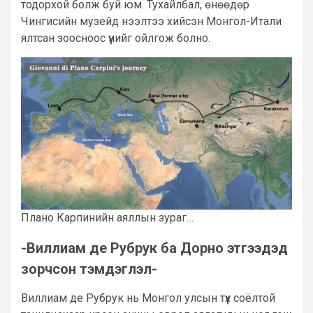
тодорхой болж буй юм. Тухайлбал, өнөөдөр
Чингисийн музейд нээлтээ хийсэн Монгол-Итали
ялтсан зоосноос үүнийг ойлгож болно.
Плано Карпинийн аяллын зураг…
-Виллиам де Рубрук ба Дорно этгээдэд
зорчсон тэмдэглэл-
Виллиам де Рубрук нь Монгол улсын түүх соёлтой