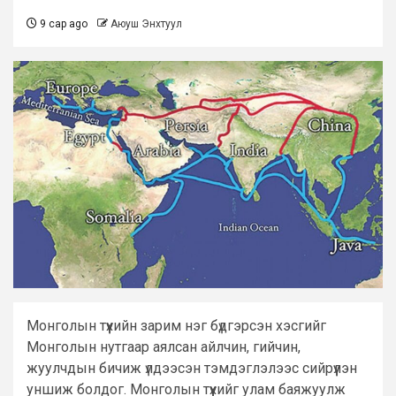
9 сар ago
Аюуш Энхтуул
Монголын түүхийн зарим нэг бүдгэрсэн хэсгийг
Монголын нутгаар аялсан айлчин, гийчин,
жуулчдын бичиж үлдээсэн тэмдэглэлээс сийрүүлэн
уншиж болдог. Монголын түүхийг улам баяжуулж