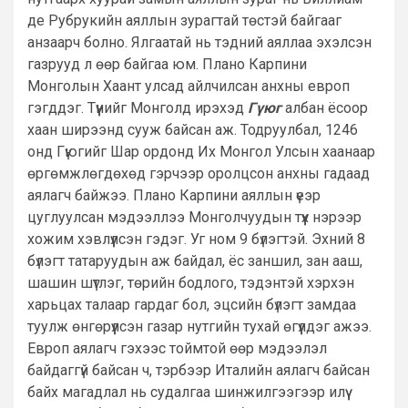
де Рубрукийн аяллын зурагтай төстэй байгааг
анзаарч болно. Ялгаатай нь тэдний аяллаа эхэлсэн
газрууд л өөр байгаа юм. Плано Карпини
Монголын Хаант улсад айлчилсан анхны европ
гэгддэг. Түүнийг Монголд ирэхэд
Гүюг
албан ёсоор
хаан ширээнд сууж байсан аж. Тодруулбал, 1246
онд Гүюгийг Шар ордонд Их Монгол Улсын хаанаар
өргөмжлөгдөхөд гэрчээр оролцсон анхны гадаад
аялагч байжээ. Плано Карпини аяллын үеэр
цуглуулсан мэдээллээ Монголчуудын түүх нэрээр
хожим хэвлүүлсэн гэдэг. Уг ном 9 бүлэгтэй. Эхний 8
бүлэгт татаруудын аж байдал, ёс заншил, зан ааш,
шашин шүтлэг, төрийн бодлого, тэдэнтэй хэрхэн
харьцах талаар гардаг бол, эцсийн бүлэгт замдаа
туулж өнгөрүүлсэн газар нутгийн тухай өгүүлдэг ажээ.
Европ аялагч гэхээс тоймтой өөр мэдээлэл
байдаггүй байсан ч, тэрбээр Италийн аялагч байсан
байх магадлал нь судалгаа шинжилгээгээр илүү