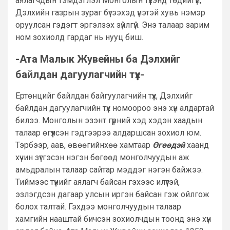
аялагчдын тэмдэглэл Монголын түүхэнд төдийгүй,
Дэлхийн газрын зураг бүтээхэд үнэтэй хувь нэмэр
оруулсан гэдэгт эргэлзэх зүйлгүй. Энэ талаар зарим
ном зохиолд гардаг нь нууц биш.
-Ата Малык Жувейны ба Дэлхийг
байлдан дагуулагчийн түүх-
Ертөнцийг байлдан байгуулагчийн түүх, Дэлхийг
байлдан дагуулагчийн түүх номоороо энэ хүн алдартай
билээ. Монголын эзэнт гүрний хэд хэдэн хаадын
талаар өгүүлсэн гэдгээрээ алдаршсан зохиол юм.
Тэрбээр, аав, өвөөгийнхөө хамтаар
Өгөөдэй
хаанд
хүчин зүтгэсэн нэгэн бөгөөд монголчуудын аж
амьдралын талаар сайтар мэддэг нэгэн байжээ.
Тиймээс түүнийг аялагч байсан гэхээс илүүтэй,
эзлэгдсэн дагаар улсын иргэн байсан гэж ойлгож
болох талтай. Гэхдээ монголчуудын талаар
хамгийн нааштай бичсэн зохиолчдын тоонд энэ хүн