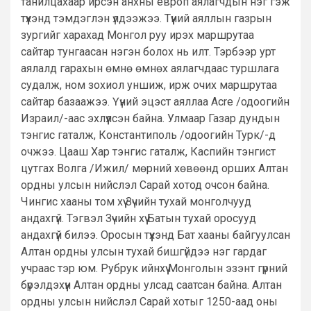
танилцахаар ирсэн анхны европ аялагчдын нэг гэж
түүхэнд тэмдэглэн үлдээжээ. Түүний аяллын газрын
зургийг харахад Монгол руу ирэх маршрутаа
сайтар тунгаасан нэгэн болох нь илт. Тэрбээр урт
аялалд гарахын өмнө өмнөх аялагчдаас туршлага
судалж, ном зохиол уншиж, ирж очих маршрутаа
сайтар базаажээ. Үүний эцэст аяллаа Acre /одоогийн
Израил/-аас эхлүүлсэн байна. Улмаар Газар дундын
тэнгис гаталж, Константиполь /одоогийн Турк/-д
очжээ. Цааш Хар тэнгис гаталж, Каспийн тэнгист
цутгах Волга /Ижил/ мөрний хөвөөнд орших Алтан
ордны улсын нийслэл Сарай хотод очсон байна.
Чингис хааны том хүү Зүчийн тухай монголчууд
андахгүй. Тэгвэл Зүчийн хүү Батын тухай оросууд
андахгүй билээ. Оросын түүхэнд Бат хааны байгуулсан
Алтан ордны улсын тухай бишгүйдээ нэг гардаг
учраас тэр юм. Рубрук ийнхүү Монголын эзэнт гүрний
бүрэлдэхүүн Алтан ордны улсад саатсан байна. Алтан
ордны улсын нийслэл Сарай хотыг 1250-аад оны