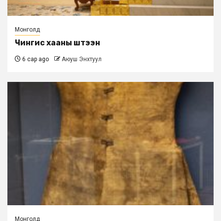
Монголд
Чингис хааны шүтээн
6 сар ago
Аюуш Энхтуул
Монголд