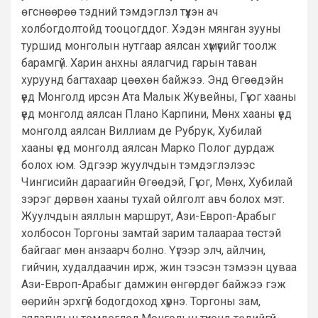
өгснөөрөө тэдний тэмдэглэл түүхэн ач
холбогдолтойд тооцогддог. Хэдэн мянган зууны
туршид монголын нутгаар аялсан хүмүүсийг тоолж
барамгүй. Харин анхны аялагчид гарын таван
хуруунд багтахаар цөөхөн байжээ. Энд Өгөөдэйн
үед Монголд ирсэн Ата Малык Жувейны, Гүюг хааны
үед монголд аялсан Плано Карпини, Мөнх хааны үед
монголд аялсан Виллиам де Рубрук, Хубилай
хааны үед монголд аялсан Марко Полог дурдаж
болох юм. Эдгээр жуулчдын тэмдэглэлээс
Чингисийн дараагийн Өгөөдэй, Гүюг, Мөнх, Хубилай
зэрэг дөрвөн хааны тухай ойлголт авч болох мэт.
Жуулчдын аяллын маршрут, Ази-Европ-Арабыг
холбосон Торгоны замтай зарим талаараа төстэй
байгааг мөн анзаарч болно. Үүгээр элч, айлчин,
гийчин, худалдаачин ирж, жин тээсэн тэмээн цуваа
Ази-Европ-Арабыг дамжин өнгөрдөг байжээ гэж
өөрийн эрхгүй бодогдоход хүрнэ. Торгоны зам,