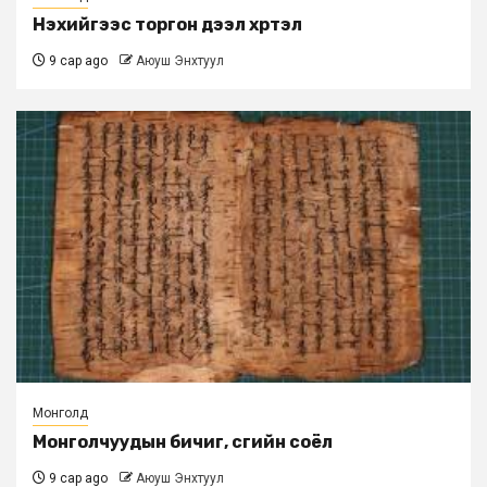
Нэхийгээс торгон дээл хүртэл
9 сар ago
Аюуш Энхтуул
Монголд
Монголчуудын бичиг, үсгийн соёл
9 сар ago
Аюуш Энхтуул