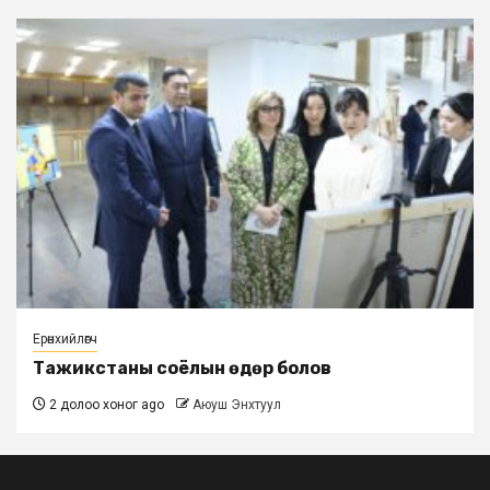
Ерөнхийлөгч
Тажикстаны соёлын өдөр болов
2 долоо хоног ago
Аюуш Энхтуул