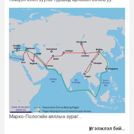
Марко-Пологийн аяллын зураг…
Үргэлжлэл бий…