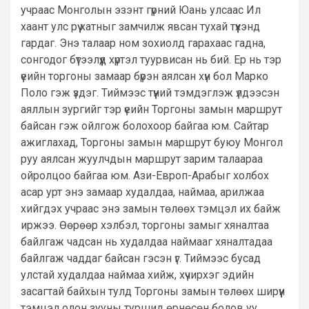
учраас Монголын эзэнт гүрний Юань улсаас Ил
хаант улс рүү хатныг замчилж явсан тухай түүхэнд
гардаг. Энэ талаар ном зохиолд гарахаас гадна,
сонгодог бүтээлүүд хүртэл туурвисан нь бий. Ер нь тэр
үеийн торгоны замаар бүрэн аялсан хүн бол Марко
Поло гэж үздэг. Тиймээс түүний тэмдэглэж үлдээсэн
аяллын зургийг тэр үеийн Торгоны замын маршрут
байсан гэж ойлгож болохоор байгаа юм. Сайтар
ажиглахад, Торгоны замын маршрут буюу Монгол
руу аялсан жуулчдын маршрут зарим талаараа
ойролцоо байгаа юм. Ази-Европ-Арабыг холбох
асар урт энэ замаар худалдаа, наймаа, арилжаа
хийгдэх учраас энэ замын төлөөх тэмцэл их байж
иржээ. Өөрөөр хэлбэл, торгоны замыг хяналтаа
байлгаж чадсан нь худалдаа наймааг хяналтадаа
байлгаж чаддаг байсан гэсэн үг. Тиймээс бусад
улстай худалдаа наймаа хийж, хүчирхэг эдийн
засагтай байхын тулд Торгоны замын төлөөх ширүүн
тэмцэл олон зууны туршид өрнөсөн болов уу.