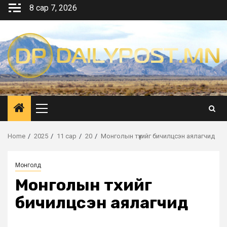
Skip
8 сар 7, 2026
to
content
Primary
Menu
Home
2025
11 сар
20
Монголын түүхийг бичилцсэн аялагчид
Монголд
Монголын түүхийг
бичилцсэн аялагчид