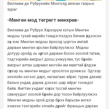
Виллиам де Рубрукийн Монголд аялсан газрын
зураг
-Мөнгөн мод төгрөгт мөнхрөв-
Виллиам де Рубрук Хархорум хотын Мөнгөн
модны тухай өөрийн тэмдэглэлдээ бичиж үлдээсэн
хүн юм. Мөнгөн модны ёроолд цоргон амтай
дөрвөн мөнгөн арслан байрлуулжээ. Модны
дотуур оройд нь хүртэл дөрвөн босоо хоолой татаж,
тэдгээрийн амсрыг доош унжуулан, тус бүрийн
амсрыг алтан шармал могойн ам маягтай үйлдэж
сүүлээр нь мөнгөн модыг ороолгон урлажээ. Эдгээр
хоолойн нэгээс дарс, нөгөөгөөс айраг, гурав дахиас
балын ундаа, дөрөв дэхээс шар айраг гоождог
байв. Амттан ундааг юүлэх тусгай мөнгөн
савнуудыг хоолой бүрийн дор тосон байрлуулжээ.
Мөнгөн модны орой дээр бүрээ барьсан ангел
хэмээх тэнгэрийн элчийн дүрийг Францын дархан