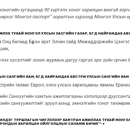
оногийн хугацаанд 90 хүртэлх хоног харилцан визгүй зорч
чирхэг Монгол паспорт” зорилтын хүрээнд Монгол Улсын и
ЖҮҮЛЭХ ТУХАЙ МОНГОЛ УЛСЫН ЗАСГИЙН ГАЗАР, БҮГД НАЙРАМДАХ 
а Онц бөгөөд Бүрэн эрхт Элчин сайд Мижиддоржийн Цэнгэг,
шик,
лэх хүсэлтийг зохих журмын дагуу гаргах эрх зүйн орчин 
ЛСЫН САНГИЙН ЯАМ, БҮГД НАЙРАМДАХ АВСТРИ УЛСЫН САНГИЙН ЯА
стрийн талаас Европ, олон улсын харилцааны яамны Ерөнх
огийн Санхүүгийн хамтын ажиллагааны хэлэлцээр дууссант
ийн санхүүжилтийг эрүүл мэнд, эмнэлгийн тоног төхөөрөмж
 ШИЛДЭГ ТУРШЛАГЫН ЧИГЛЭЛЭЭР ХАМТРАН АЖИЛЛАХ ТУХАЙ МОНГОЛ 
ОРОНДЫН ХАРИЛЦАН ОЙЛГОЛЦЛЫН САНАМЖ БИЧИГ”
-т