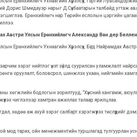
лсын Ерөнхийлөгч Ухнаагийн Хүрэлсүх, гэргий Лувсандоржи
ий Дорис Шмидауэр нарыг Д.Сүхбаатарын талбайд угтаж ав
эгшиглэв. Ерөнхийлөгч нар Төрийн ёслолын цэргийн цагаа
иллээ.
мдах Австри Улсын Ерөнхийлөгч Александр Ван дер Беллен
лсын Ерөнхийлөгч Ухнаагийн Хүрэлсүх, Бүгд Найрамдах Авст
эх зарчим зэрэг нийтлэг үнэт зүйлд суурилсан уламжлалт най
хөрөнгө оруулалт, боловсрол, шинжлэх ухаан, нийгмийн хамг
ны хөгжлийн бодлогын зорилтууд, “Хүнсний хангамж, аюулгү
гжүүлэх чиглэлээр хамтран ажиллах талаар ярилцлаа.
хаягдал, хөдөө аж ахуй зэрэг салбарт хэрэгжүүлэх төслүүдийг д
й ой мод тарих, ойн менежментийн туршлагад тулгуурлан ус