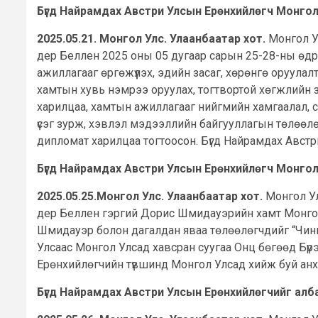
Бүгд Найрамдах Австри Улсын Ерөнхийлөгч Монгол
2025.05.21. Монгол Улс. Улаанбаатар хот.
Монгол У
дер Беллен 2025 оны 05 дугаар сарын 25-28-ны өдрүү
ажиллагааг өргөжүүлэх, эдийн засаг, хөрөнгө оруул
хамтын хувь нэмрээ оруулах, тогтвортой хөгжлийн 
харилцаа, хамтын ажиллагааг нийгмийн хамгаалал, сан
үсэг зурж, хэвлэл мэдээллийн байгууллагын төлөөл
дипломат харилцаа тогтоосон. Бүгд Найрамдах Австри
Бүгд Найрамдах Австри Улсын Ерөнхийлөгч Монгол 
2025.05.25.Монгол Улс. Улаанбаатар хот.
Монгол Ул
дер Беллен гэргий Дорис Шмидауэрийн хамт Монгол 
Шмидауэр болон дагалдан яваа төлөөлөгчдийг “Чинг
Улсаас Монгол Улсад хавсран суугаа Онц бөгөөд Бүрэ
Ерөнхийлөгчийн түвшинд Монгол Улсад хийж буй ан
Бүгд Найрамдах Австри Улсын Ерөнхийлөгчийг алб