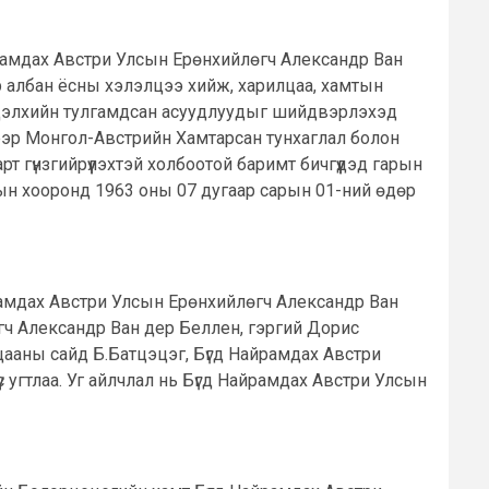
йрамдах Австри Улсын Ерөнхийлөгч Александр Ван
ар албан ёсны хэлэлцээ хийж, харилцаа, хамтын
ян дэлхийн тулгамдсан асуудлуудыг шийдвэрлэхэд
үеэр Монгол-Австрийн Хамтарсан тунхаглал болон
т гүнзгийрүүлэхтэй холбоотой баримт бичгүүдэд гарын
ын хооронд 1963 оны 07 дугаар сарын 01-ний өдөр
рамдах Австри Улсын Ерөнхийлөгч Александр Ван
гч Александр Ван дер Беллен, гэргий Дорис
ааны сайд Б.Батцэцэг, Бүгд Найрамдах Австри
с угтлаа. Уг айлчлал нь Бүгд Найрамдах Австри Улсын