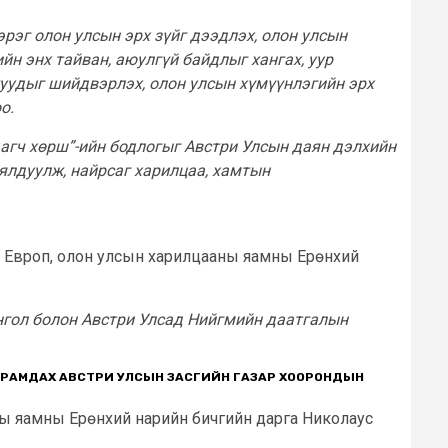
рэг олон улсын эрх зүйг дээдлэх, олон улсын
йн энх тайван, аюулгүй байдлыг хангах, уур
туудыг шийдвэрлэх, олон улсын хүмүүнлэгийн эрх
оо.
дагч хөрш”-ийн бодлогыг Австри Улсын даян дэлхийн
уялдуулж
, найрсаг харилцаа, хамтын
с Европ, олон улсын харилцааны яамны Ерөнхий
онгол болон Австри Улсад Нийгмийн даатгалын
ЙРАМДАХ АВСТРИ УЛСЫН ЗАСГИЙН ГАЗАР ХООРОНДЫН
ны яамны Ерөнхий нарийн бичгийн дарга Николаус