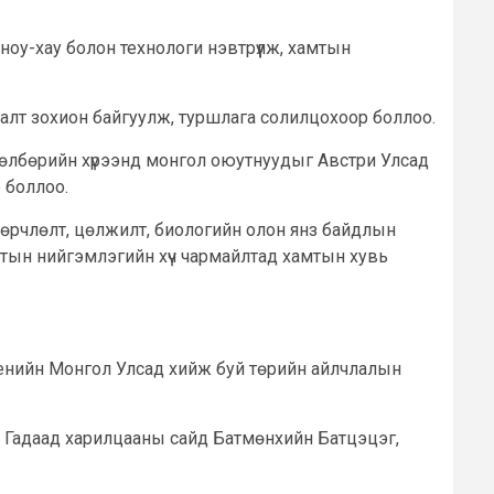
ноу-хау болон технологи нэвтрүүлж, хамтын
ургалт зохион байгуулж, туршлага солилцохоор боллоо.
төлбөрийн хүрээнд монгол оюутнуудыг Австри Улсад
 боллоо.
н өөрчлөлт, цөлжилт, биологийн олон янз байдлын
тын нийгэмлэгийн хүч чармайлтад хамтын хувь
енийн Монгол Улсад хийж буй төрийн айлчлалын
 Гадаад харилцааны сайд Батмөнхийн Батцэцэг,