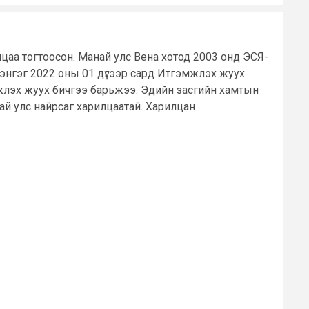
цаа тогтоосон. Манай улс Вена хотод 2003 онд ЭСЯ-
энгэг 2022 оны 01 дүгээр сард Итгэмжлэх жуух
жлэх жуух бичгээ барьжээ. Эдийн засгийн хамтын
ай улс найрсаг харилцаатай. Харилцан