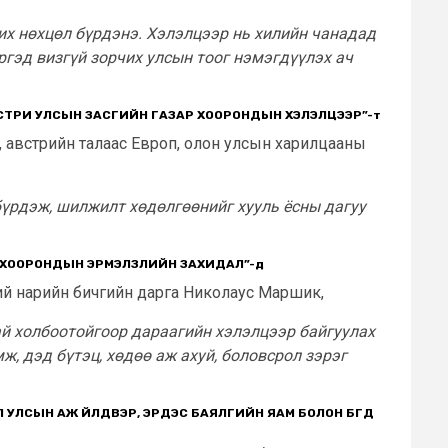
их нөхцөл бүрдэнэ. Хэлэлцээр нь хилийн чанадад
ргэд визгүй зорчих улсын тоог нэмэгдүүлэх ач
АВСТРИ УЛСЫН ЗАСГИЙН ГАЗАР ХООРОНДЫН ХЭЛЭЛЦЭЭР”
-т
 австрийн талаас Европ, олон улсын харилцааны
бүрдэж, шилжилт хөдөлгөөнийг хууль ёсны дагуу
М ХООРОНДЫН ЭРМЭЛЗЛИЙН ЗАХИДАЛ”
-д
ий нарийн бичгийн дарга Николаус Маршик,
ай холбоотойгоор дараагийн хэлэлцээр байгуулах
, дэд бүтэц, хөдөө аж ахуй, боловсрол зэрэг
УЛСЫН АЖ ҮЙЛДВЭР, ЭРДЭС БАЯЛГИЙН ЯАМ БОЛОН БҮГД