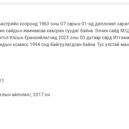
 Австрийн хооронд 1963 оны 07 сарын 01-нд дипломат харил
ин сайдын яамнаасаа хавсран суудаг байна. Элчин сайд М.Ц
нгол Улсын Ерөнхийлөгчид 2023 оны 03 дугаар сард Итгэм
дын комисс 1994 онд байгуулагдсан байна. Тус улстай ман
21
лын айлчлал/, 2017 он