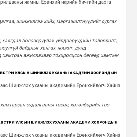
харилцааны яамны Ерөнхий нарийн бичгийн дарга
далгаа, шинжилгээ хийх, мэргэжилтнүүдийг сургах
, хаягдал боловсруулах үйлдвэрүүдийн төлөвлөлт,
аюулгүй байдлыг хангах, жижиг, дунд
эд хамтран ажиллахаар тохиролцсон бөгөөд хамтын
 АВСТРИ УЛСЫН ШИНЖЛЭХ УХААНЫ АКАДЕМИ ХООРОНДЫН
лаас Шинжлэх ухааны академийн Ерөнхийлөгч Хайнз
хамтарсан судалгааны төсөл, хөтөлбөрийн тоо
 АВСТРИ УЛСЫН ШИНЖЛЭХ УХААНЫ АКАДЕМИ ХООРОНДЫН
лаас Шинжлэх ухааны академийн Ерөнхийлөгч Хайнз