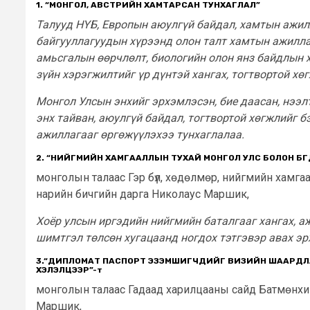
1. “
МОНГОЛ, АВСТРИЙН ХАМТАРСАН ТУНХАГЛАЛ”
Талууд НҮБ, Европын аюулгүй байдал, хамтын ажилл
байгууллагуудын хүрээнд олон талт хамтын ажиллага
амьсгалын өөрчлөлт, биологийн олон янз байдлын 
зүйн хэрэгжилтийг үр дүнтэй хангах, тогтвортой х
Монгол Улсын энхийг эрхэмлэсэн, бие даасан, нээл
энх тайван, аюулгүй байдал, тогтвортой хөгжлийг 
ажиллагааг
өргөжүүлэхээ тунхаглалаа.
2. “НИЙГМИЙН ХАМГААЛЛЫН ТУХАЙ МОНГОЛ УЛС БОЛОН БҮ
монголын талаас Гэр бүл, хөдөлмөр, нийгмийн хамг
нарийн бичгийн дарга Николаус Маршик,
Хоёр улсын иргэдийн нийгмийн баталгааг хангах, 
шимтгэл төлсөн хугацаанд ногдох тэтгэвэр авах эр
3.“ДИПЛОМАТ ПАСПОРТ ЭЗЭМШИГЧДИЙГ ВИЗИЙН ШААРДЛА
ХЭЛЭЛЦЭЭР”
-т
монголын талаас Гадаад харилцааны сайд Батмөнхий
Маршик,