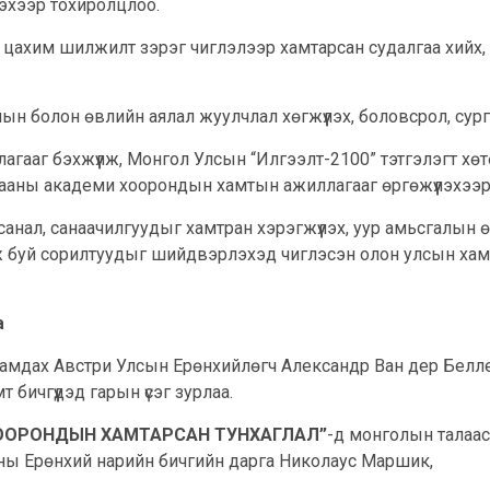
лэхээр тохиролцлоо.
, цахим шилжилт зэрэг чиглэлээр хамтарсан судалгаа хийх, 
, уулын болон өвлийн аялал жуулчлал хөгжүүлэх, боловсрол, с
гааг бэхжүүлж, Монгол Улсын “Илгээлт-2100” тэтгэлэгт хө
ааны академи хоорондын хамтын ажиллагааг өргөжүүлэхээр
н санал, санаачилгуудыг хамтран хэрэгжүүлэх, уур амьсгалы
ж буй сорилтуудыг шийдвэрлэхэд чиглэсэн олон улсын хам
а
рамдах Австри Улсын Ерөнхийлөгч Александр Ван дер Белл
бичгүүдэд гарын үсэг зурлаа.
ХООРОНДЫН ХАМТАРСАН ТУНХАГЛАЛ”
-д монголын талаас
ны Ерөнхий нарийн бичгийн дарга Николаус Маршик,