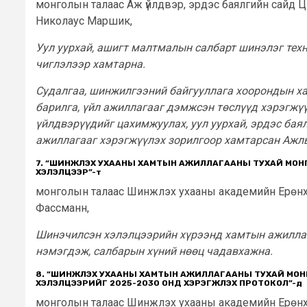
монголын талаас Аж үйлдвэр, эрдэс баялгийн сайд 
Николаус Маршик,
Уул уурхай, ашигт малтмалын салбарт шинэлэг техн
чиглэлээр хамтарна.
Судалгаа, шинжилгээний байгууллага хоорондын хам
барилга, үйл ажиллагааг дэмжсэн төслүүд хэрэгжүү
үйлдвэрүүдийг цахимжуулах, уул уурхай, эрдэс ба
ажиллагааг хэрэгжүүлэх зорилгоор хамтарсан Ажлы
7. “ШИНЖЛЭХ УХААНЫ ХАМТЫН АЖИЛЛАГААНЫ ТУХАЙ МОН
ХЭЛЭЛЦЭЭР”
-т
монголын талаас Шинжлэх ухааны академийн Ерөнх
Фассманн,
Шинэчилсэн хэлэлцээрийн хүрээнд хамтын ажиллаг
нэмэгдэж, салбарын хүний нөөц чадавхажна.
8. “ШИНЖЛЭХ УХААНЫ ХАМТЫН АЖИЛЛАГААНЫ ТУХАЙ МОН
ХЭЛЭЛЦЭЭРИЙГ 2025-2030 ОНД ХЭРЭГЖҮҮЛЭХ ПРОТОКОЛ”
-д
монголын талаас Шинжлэх ухааны академийн Ерөнх