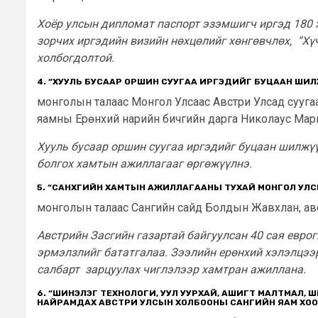
Хоёр улсын дипломат паспорт эзэмшигч иргэд 180 х
зорчих иргэдийн визийн нөхцөлийг хөнгөвчлөх, “Хү
холбогдолтой.
4. “ХУУЛЬ БУСААР ОРШИН СУУГАА ИРГЭДИЙГ БУЦААН ШИЛ
монголын талаас Монгол Улсаас Австри Улсад сууга
яамны Ерөнхий нарийн бичгийн дарга Николаус Мар
Хууль бусаар оршин суугаа иргэдийг буцаан шилжүү
болгох хамтын ажиллагааг өргөжүүлнэ.
5. “САНХҮҮГИЙН ХАМТЫН АЖИЛЛАГААНЫ ТУХАЙ МОНГОЛ У
монголын талаас Сангийн сайд Болдын Жавхлан, ав
Австрийн Засгийн газартай байгуулсан 40 сая евр
эрмэлзлийг бататгалаа. Зээлийн ерөнхий хэлэлцээр
салбарт зарцуулах чиглэлээр хамтран ажиллана.
6. “ШИНЭЛЭГ ТЕХНОЛОГИ, УУЛ УУРХАЙ, АШИГТ МАЛТМАЛ,
НАЙРАМДАХ АВСТРИ УЛСЫН ХОЛБООНЫ САНГИЙН ЯАМ ХО