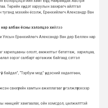
йн Болорцэцэгийн хамт Бүгд Найрамдах Австри
лаа
.
Төрийн хүндэт харуулын захирагч айлтгал
н туганд мэхийн ёсолж, Ерөнхийлөгч Александр Ван
 нар албан ёсны хэлэлцээ хи
йлээ
ри Улсын Ерөнхийлөгч Александр Ван дер Беллен нар
рсаг харилцааны ололт, амжилтыг бататгаж, харилцаа,
аалал зэрэг салбарт өргөжиж байгаад сэтгэл
й байдал”, “Тэрбум мод” үндэсний хөдөлгөөн,
эмжсэн санхүүгийн хамтын ажиллагааг үргэлжлүүлэхээр
ны нөөцийг хамгаалах, ойн хомсдол, цөлжилттэй