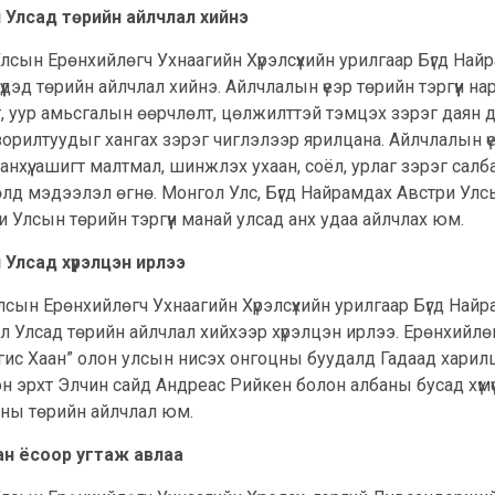
 Улсад төрийн айлчлал хийнэ
лсын Ерөнхийлөгч Ухнаагийн Хүрэлсүхийн урилгаар Бүгд На
дэд төрийн айлчлал хийнэ. Айлчлалын үеэр төрийн тэргүүн н
алт, уур амьсгалын өөрчлөлт, цөлжилттэй тэмцэх зэрэг да
зорилтуудыг хангах зэрэг чиглэлээр ярилцана. Айлчлалын 
хүү, ашигт малтмал, шинжлэх ухаан, соёл, урлаг зэрэг салбар
өлд мэдээлэл өгнө. Монгол Улс, Бүгд Найрамдах Австри Улс
 Улсын төрийн тэргүүн манай улсад анх удаа айлчлах юм.
Улсад хүрэлцэн ирлээ
сын Ерөнхийлөгч Ухнаагийн Хүрэлсүхийн урилгаар Бүгд Най
Улсад төрийн айлчлал хийхээр хүрэлцэн ирлээ. Ерөнхийлө
ис Хаан” олон улсын нисэх онгоцны буудалд Гадаад харилц
н эрхт Элчин сайд Андреас Рийкен болон албаны бусад хүмүү
хны төрийн айлчлал юм.
ан ёсоор угтаж авлаа