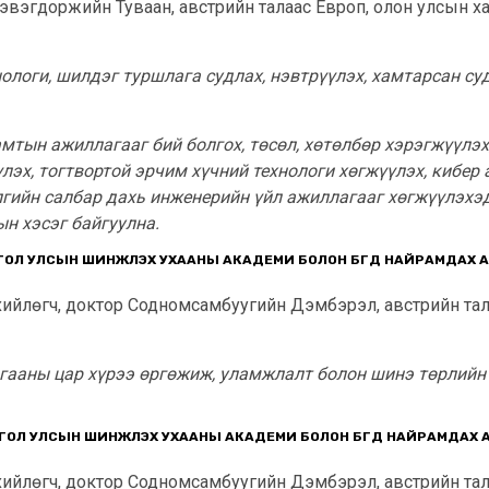
Цэвэгдоржийн Туваан, австрийн талаас Европ, олон улсын 
ологи, шилдэг туршлага судлах, нэвтрүүлэх, хамтарсан су
тын ажиллагааг бий болгох, төсөл, хөтөлбөр хэрэгжүүлэх
лэх, тогтвортой эрчим хүчний технологи хөгжүүлэх, кибер 
ялгийн салбар дахь инженерийн үйл ажиллагааг хөгжүүлэх
н хэсэг байгуулна.
ГОЛ УЛСЫН ШИНЖЛЭХ УХААНЫ АКАДЕМИ БОЛОН БҮГД НАЙРАМДАХ
ийлөгч, доктор Содномсамбуугийн Дэмбэрэл, австрийн та
ааны цар хүрээ өргөжиж, уламжлалт болон шинэ төрлийн 
ГОЛ УЛСЫН ШИНЖЛЭХ УХААНЫ АКАДЕМИ БОЛОН БҮГД НАЙРАМДАХ
ийлөгч, доктор Содномсамбуугийн Дэмбэрэл, австрийн та