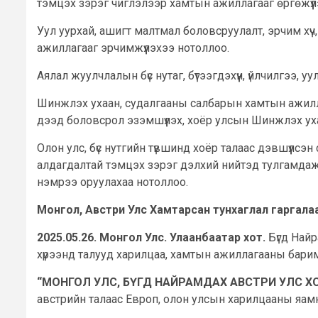
тэмцэх зэрэг чиглэлээр хамтын ажиллагааг өргөжүү
Уул уурхай, ашигт малтмал боловсруулалт, эрчим хүч
ажиллагааг эрчимжүүлэхээ нотоллоо.
Аялал жуулчлалын бүс нутаг, бүтээгдэхүүн, үйлчилгээ
Шинжлэх ухаан, судалгааны салбарын хамтын ажилла
дээд боловсрол эзэмшүүлэх, хоёр улсын Шинжлэх ух
Олон улс, бүс нутгийн түвшинд хоёр талаас дэвшүүлсэ
алдагдалтай тэмцэх зэрэг дэлхий нийтэд тулгамда
нэмрээ оруулахаа нотоллоо.
Монгол, Австри Улс Хамтарсан тунхаглал гаргала
2025.05.26. Монгол Улс. Улаанбаатар хот.
Бүгд Най
хүрээнд талууд харилцаа, хамтын ажиллагааны баримт 
“МОНГОЛ УЛС, БҮГД НАЙРАМДАХ АВСТРИ УЛС 
австрийн талаас Европ, олон улсын харилцааны яам