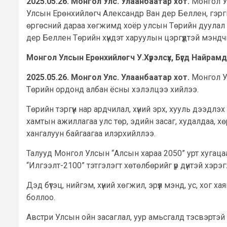
2025.05.26. Монгол Улс. Улаанбаатар хот.
Монгол У
Улсын Ерөнхийлөгч Александр Ван дер Беллен, гэрг
өргөсний дараа хөгжимд хоёр улсын Төрийн дуулал 
дер Беллен Төрийн хүндэт харуулын цэргүүдтэй мэндч
Монгол Улсын Ерөнхийлөгч У.Хүрэлсүх, Бүгд Найра
2025.05.26. Монгол Улс. Улаанбаатар хот.
Монгол У
Төрийн ордонд албан ёсны хэлэлцээ хийлээ.
Төрийн тэргүүн нар ардчилал, хүний эрх, хууль дээдл
хамтын ажиллагаа улс төр, эдийн засаг, худалдаа, 
хангалуун байгаагаа илэрхийллээ.
Талууд Монгол Улсын “Алсын хараа 2050” урт хугацаа
“Илгээлт-2100” тэтгэлэгт хөтөлбөрийг үр дүнтэй хэрэ
Дэд бүтэц, нийгэм, хүний хөгжил, эрүүл мэнд, ус, хог 
боллоо.
Австри Улсын ойн засаглал, уур амьсгалд тэсвэртэ