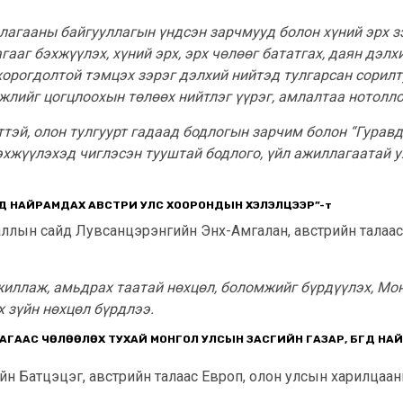
агааны байгууллагын үндсэн зарчмууд болон хүний эрх зэ
аг бэхжүүлэх, хүний эрх, эрх чөлөөг бататгах, даян дэлхи
хорогдолтой тэмцэх зэрэг дэлхий нийтэд тулгарсан сорил
өгжлийг цогцлоохын төлөөх нийтлэг үүрэг, амлалтаа нотолл
ттэй, олон тулгуурт гадаад бодлогын зарчим болон “Гурав
бэхжүүлэхэд чиглэсэн тууштай бодлого, үйл ажиллагаатай 
ГД НАЙРАМДАХ
АВСТРИ УЛС ХООРОНДЫН ХЭЛЭЛЦЭЭР
”
-т
ааллын сайд Лувсанцэрэнгийн Энх-Амгалан, австрийн талаа
ажиллаж, амьдрах таатай нөхцөл, боломжийг бүрдүүлэх, М
х зүйн нөхцөл бүрдлээ.
ГААС ЧӨЛӨӨЛӨХ ТУХАЙ МОНГОЛ УЛСЫН ЗАСГИЙН ГАЗАР, БҮГД НА
н Батцэцэг, австрийн талаас Европ, олон улсын харилцаа