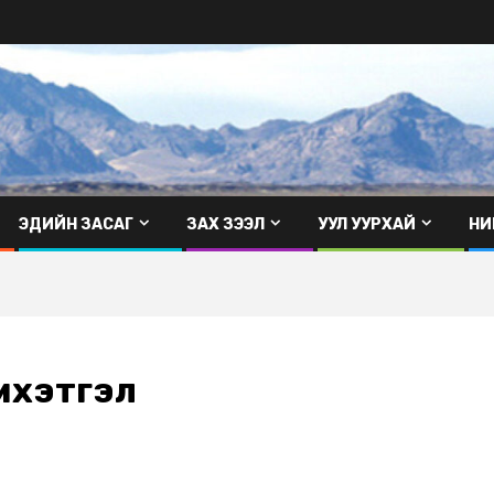
ЭДИЙН ЗАСАГ
ЗАХ ЗЭЭЛ
УУЛ УУРХАЙ
НИ
эмхэтгэл