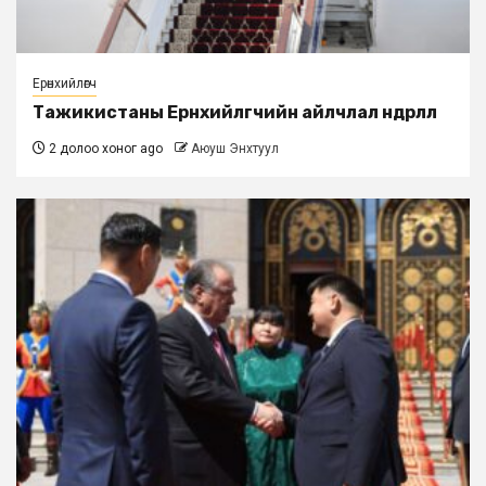
Ерөнхийлөгч
Тажикистаны Ерөнхийлөгчийн айлчлал өндөрлөлөө
2 долоо хоног ago
Аюуш Энхтуул