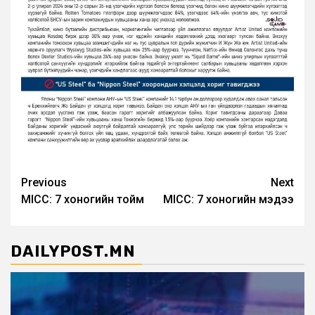
Post
Previous
Next
MICC: 7 хоногийн тойм
MICC: 7 хоногийн мэдээ
navigation
DAILYPOST.MN