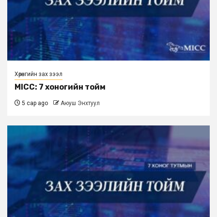
Хөрөнгийн зах зээл
MICC: 7 хоногийн тойм
5 сар ago
Аюуш Энхтуул