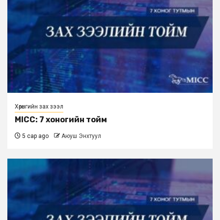
Хөрөнгийн зах зээл
MICC: 7 хоногийн тойм
5 сар ago
Аюуш Энхтуул