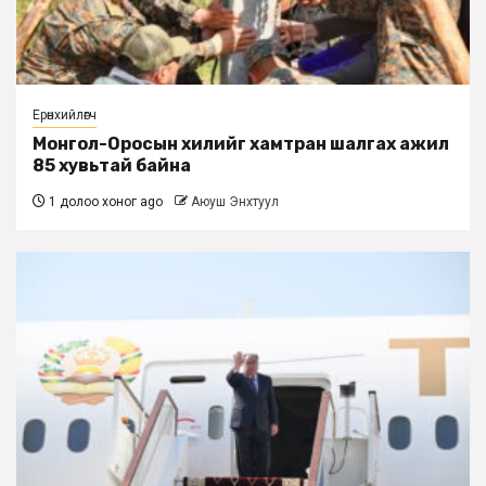
Ерөнхийлөгч
Монгол-Оросын хилийг хамтран шалгах ажил
85 хувьтай байна
1 долоо хоног ago
Аюуш Энхтуул