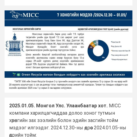
2025.01.05. Монгол Улс. Улаанбаатар хот.
MICC
компани харилцагчиддаа долоо хоног тутмын
хөрөнгийн зах зээлийн болон эдийн засгийн тойм
мэдээг илгээдэг. 2024.12.30-ны өдрөөс 2024.01.05-ны
өдрийн тойм: