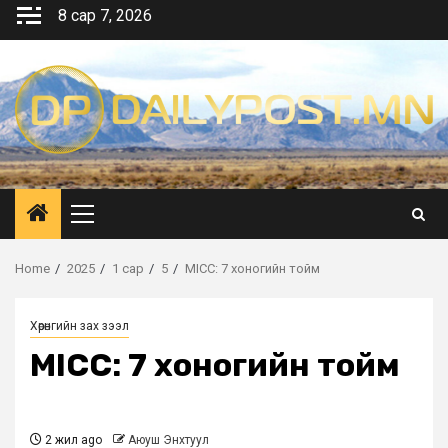
Skip
8 сар 7, 2026
to
content
Primary
Menu
Home
2025
1 сар
5
MICC: 7 хоногийн тойм
Хөрөнгийн зах зээл
MICC: 7 хоногийн тойм
2 жил ago
Аюуш Энхтуул