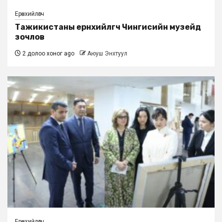
Ерөнхийлөгч
Тажикистаны ерөнхийлөгч Чингисийн музейд
зочлов
2 долоо хоног ago
Аюуш Энхтуул
Ерөнхийлөгч