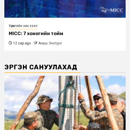
Хөрөнгийн зах зээл
MICC: 7 хоногийн тойм
12 сар ago
Аюуш Энхтуул
ЭРГЭН САНУУЛАХАД