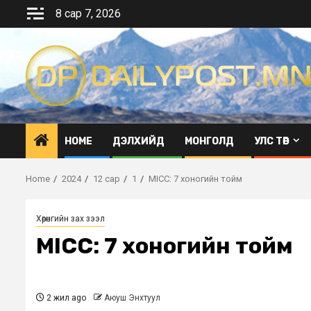
Skip
8 сар 7, 2026
to
content
HOME
ДЭЛХИЙД
МОНГОЛД
УЛС ТӨР
Home
2024
12 сар
1
MICC: 7 хоногийн тойм
Хөрөнгийн зах зээл
MICC: 7 хоногийн тойм
2 жил ago
Аюуш Энхтуул