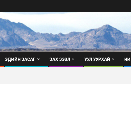
ЭДИЙН ЗАСАГ
ЗАХ ЗЭЭЛ
УУЛ УУРХАЙ
НИ