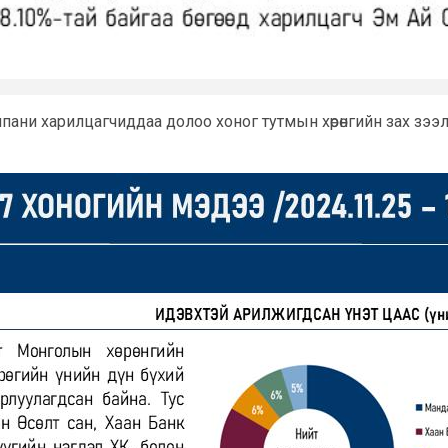
мпани харилцагчиддаа долоо хоног тутмын хөрөнгийн зах зэ