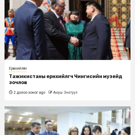
Ерөнхийлөгч
Тажикистаны ерөнхийлөгч Чингисийн музейд
зочлов
2 долоо хоног ago
Аюуш Энхтуул