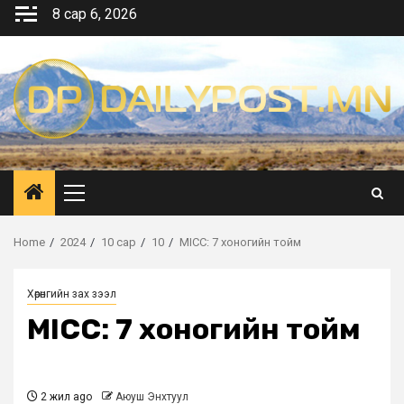
Skip
8 сар 6, 2026
to
content
Primary
Menu
Home
2024
10 сар
10
MICC: 7 хоногийн тойм
Хөрөнгийн зах зээл
MICC: 7 хоногийн тойм
2 жил ago
Аюуш Энхтуул