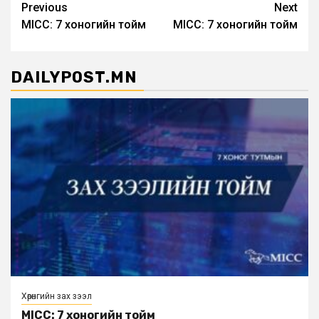
Post
Previous
Next
MICC: 7 хоногийн тойм
MICC: 7 хоногийн тойм
navigation
DAILYPOST.MN
Хөрөнгийн зах зээл
MICC: 7 хоногийн тойм