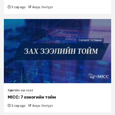
5 сар ago
Аюуш Энхтуул
Хөрөнгийн зах зээл
MICC: 7 хоногийн тойм
5 сар ago
Аюуш Энхтуул