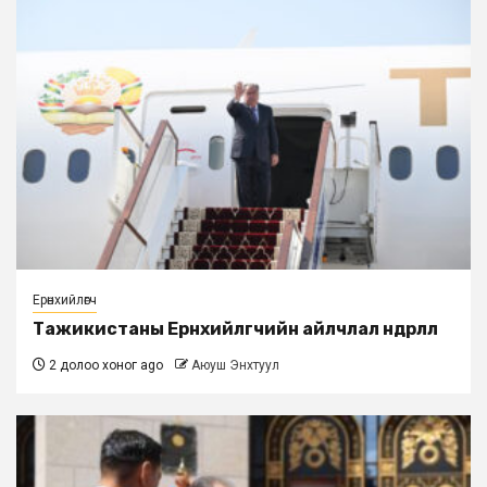
Ерөнхийлөгч
Тажикистаны Ерөнхийлөгчийн айлчлал өндөрлөлөө
2 долоо хоног ago
Аюуш Энхтуул