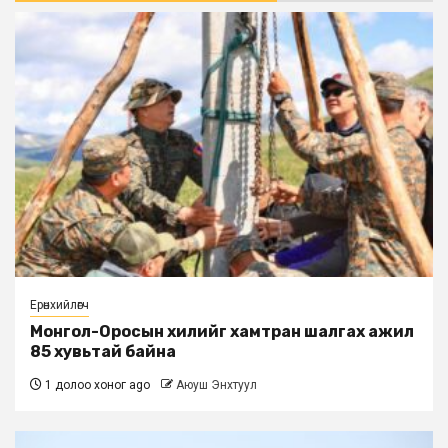
Ерөнхийлөгч
Монгол-Оросын хилийг хамтран шалгах ажил
85 хувьтай байна
1 долоо хоног ago
Аюуш Энхтуул