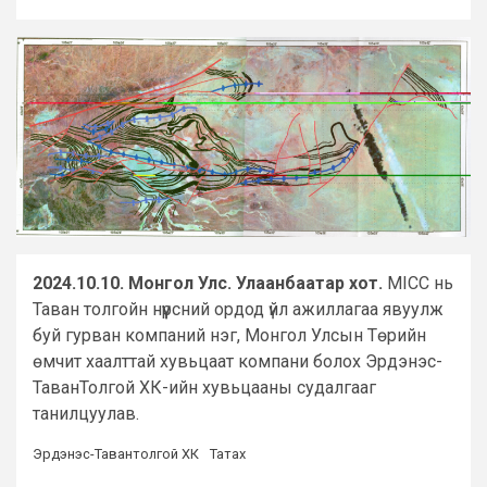
2024.10.10. Монгол Улс. Улаанбаатар хот.
MICC нь
Таван толгойн нүүрсний ордод үйл ажиллагаа явуулж
буй гурван компаний нэг, Монгол Улсын Төрийн
өмчит хаалттай хувьцаат компани болох Эрдэнэс-
ТаванТолгой ХК-ийн хувьцааны судалгааг
танилцуулав.
Эрдэнэс-Тавантолгой ХК
Татах