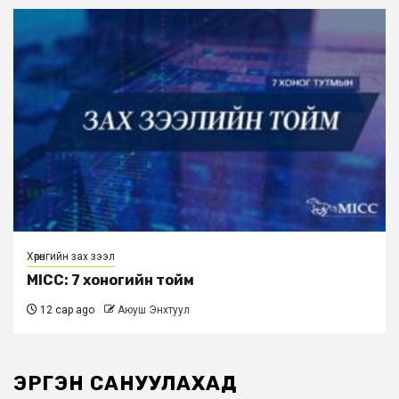
Хөрөнгийн зах зээл
MICC: 7 хоногийн тойм
12 сар ago
Аюуш Энхтуул
ЭРГЭН САНУУЛАХАД