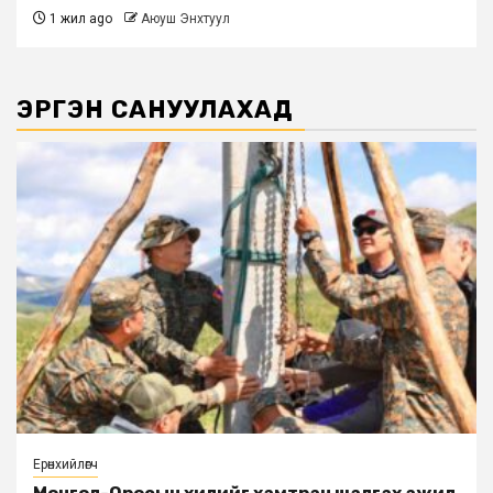
1 жил ago
Аюуш Энхтуул
ЭРГЭН САНУУЛАХАД
Ерөнхийлөгч