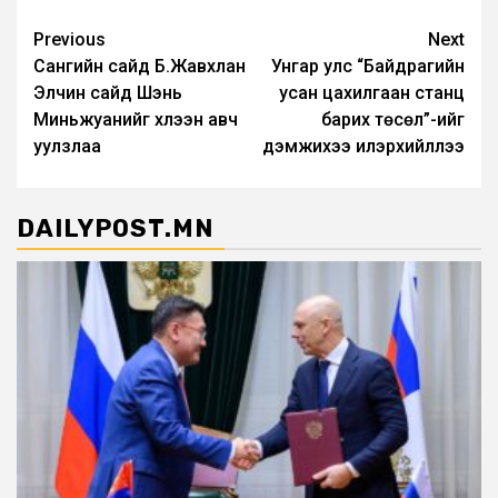
Post
Previous
Next
Сангийн сайд Б.Жавхлан
Унгар улс “Байдрагийн
navigation
Элчин сайд Шэнь
усан цахилгаан станц
Миньжуанийг хүлээн авч
барих төсөл”-ийг
уулзлаа
дэмжихээ илэрхийллээ
DAILYPOST.MN