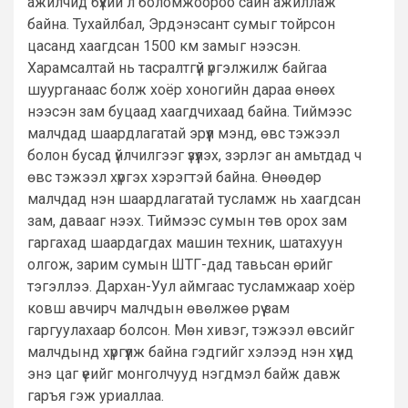
ажилчид бүхий л боломжоороо сайн ажиллаж
байна. Тухайлбал, Эрдэнэсант сумыг тойрсон
цасанд хаагдсан 1500 км замыг нээсэн.
Харамсалтай нь тасралтгүй үргэлжилж байгаа
шуурганаас болж хоёр хоногийн дараа өнөөх
нээсэн зам буцаад хаагдчихаад байна. Тиймээс
малчдад шаардлагатай эрүүл мэнд, өвс тэжээл
болон бусад үйлчилгээг үзүүлэх, зэрлэг ан амьтдад ч
өвс тэжээл хүргэх хэрэгтэй байна. Өнөөдөр
малчдад нэн шаардлагатай тусламж нь хаагдсан
зам, давааг нээх. Тиймээс сумын төв орох зам
гаргахад шаардагдах машин техник, шатахуун
олгож, зарим сумын ШТГ-дад тавьсан өрийг
тэгэллээ. Дархан-Уул аймгаас тусламжаар хоёр
ковш авчирч малчдын өвөлжөө рүү зам
гаргуулахаар болсон. Мөн хивэг, тэжээл өвсийг
малчдынд хүргүүлж байна гэдгийг хэлээд нэн хүнд
энэ цаг үеийг монголчууд нэгдмэл байж давж
гаръя гэж уриаллаа.