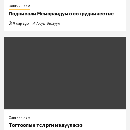
Сангийн яам
Подписали Меморандум о сотрудничестве
9 сар ago
Аюуш Энхтуул
Сангийн яам
Тогтоолын төсөл өргөн мэдүүлжээ