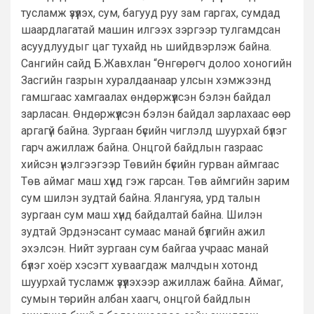
тусламж үзүүлэх, сум, багууд руу зам гаргах, сумдад
шаардлагатай машин илгээх зэргээр тулгамдсан
асуудлуудыг цаг тухайд нь шийдвэрлэж байна.
Сангийн сайд Б.Жавхлан “Өнгөрөгч долоо хоногийн
Засгийн газрын хуралдаанаар улсын хэмжээнд
гамшгаас хамгаалах өндөржүүлсэн бэлэн байдал
зарласан. Өндөржүүлсэн бэлэн байдал зарлахаас өөр
аргагүй байна. Зургаан бүсийн чиглэлд шуурхай бүлэг
гарч ажиллаж байна. Онцгой байдлын газраас
хийсэн үнэлгээгээр Төвийн бүсийн гурван аймгаас
Төв аймаг маш хүнд гэж гарсан. Төв аймгийн зарим
сум шилэн зудтай байна. Ялангуяа, урд талын
зургаан сум маш хүнд байдалтай байна. Шилэн
зудтай Эрдэнэсант сумаас манай бүлгийн ажил
эхэлсэн. Нийт зургаан сум байгаа учраас манай
бүлэг хоёр хэсэгт хуваагдаж малчдын хотонд
шуурхай тусламж үзүүлэхээр ажиллаж байна. Аймаг,
сумын төрийн албан хаагч, онцгой байдлын