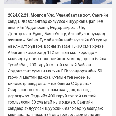
2024.02.21. Монгол Улс. Улаанбаатар хот.
Сангийн
сайд Б.Жавхлангаар ахлуулсан шуурхай бүлэг Төв
аймгийн Эрдэнэсант, Өндөрширээт, Лүн,
Дэлгэрхаан, Бүрэн, Баян-Өнжүүл, Алтанбулаг сумдад
ажиллаж байна. Тус аймгийн нийт нутгийн 80 хувьд
өвөлжилт хүндэрч, цасны зузаан 15-30 см-т хүрчээ.
Аймгийн хэмжээнд 112 мянган мал хорогдож,
малчид хүнс, өвс тэжээлийн хомсдолд орсон байна.
Тухайлбал, 200 гаруй толгой малтай байсан
Эрдэнэсант сумын малчин Г.Галсандоржийнх 50
гаруй л малтай үлджээ. Сумын төвөөсөө 16
километр зайд өвөлжиж байгаа С.Эрдэнэ-
Очирынхоос төв орох зам хаагдаж, цасанд
дарагджээ. Тэднийх 400 гаруй толгой малтай
тоолуулсан, 30 хувьтай нь л үлджээ. Сангийн
сайдаар ахлуулсан шуурхай бүлэг хоёр хуваагдаж
малчдад нэн яаралтай өвс тэжээл, эрүүл мэндийн