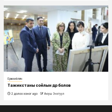
Ерөнхийлөгч
Тажикстаны соёлын өдөр болов
2 долоо хоног ago
Аюуш Энхтуул