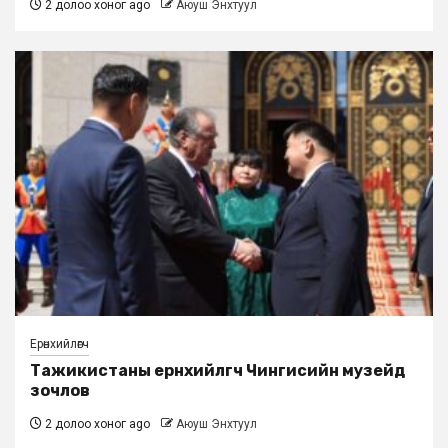
2 долоо хоног ago
Аюуш Энхтуул
Ерөнхийлөгч
Тажикистаны ерөнхийлөгч Чингисийн музейд
зочлов
2 долоо хоног ago
Аюуш Энхтуул