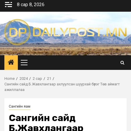
Skip
8 сар 8, 2026
to
content
Primary
Menu
Home
2024
2 сар
21
Сангийн сайд Б.Жавхлангаар ахлуулсан шуурхай бүлэг Төв аймагт
ажиллалаа
Сангийн яам
Сангийн сайд
Б.Жавхлангаар