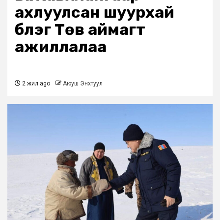
ахлуулсан шуурхай
бүлэг Төв аймагт
ажиллалаа
2 жил ago
Аюуш Энхтуул