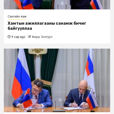
Сангийн яам
Хамтын ажиллагааны санамж бичиг
байгууллаа
9 сар ago
Аюуш Энхтуул