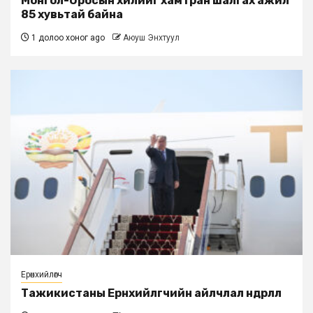
Монгол-Оросын хилийг хамтран шалгах ажил
85 хувьтай байна
1 долоо хоног ago
Аюуш Энхтуул
Ерөнхийлөгч
Тажикистаны Ерөнхийлөгчийн айлчлал өндөрлөлөө