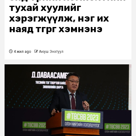
тухай хуулийг
хэрэгжүүлж, нэг их
наяд төгрөг хэмнэнэ
4 жил ago
Аюуш Энхтуул