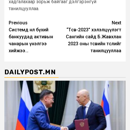
хадгалахаар зорьж байгааг дэлгэрэнгүй
танилцууллаа.
Post
Previous
Next
Системд нөлөө бүхий
“Төсөв-2023” хэлэлцүүлэгт
navigation
банкуудад активын
Сангийн сайд Б.Жавхлан
чанарын үнэлгээ
2023 оны төсвийн төслийг
хийжээ…
танилцууллаа
DAILYPOST.MN