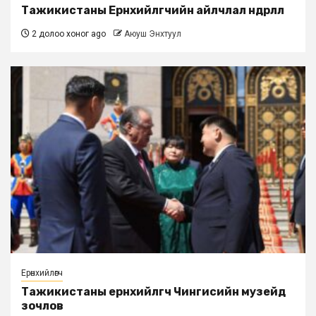
Тажикистаны Ерөнхийлөгчийн айлчлал өндөрлөлөө
2 долоо хоног ago
Аюуш Энхтуул
Ерөнхийлөгч
Тажикистаны ерөнхийлөгч Чингисийн музейд
зочлов