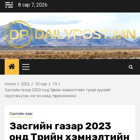
Skip
8 сар 7, 2026
to
content
Primary
Menu
Home
2022
10 сар
19
Засгийн газар 2023 онд Төрийн хэмнэлтийн тухай хуулийг
хэрэгжүүлж, нэг их наяд төгрөг хэмнэнэ
Сангийн яам
Засгийн газар 2023
онд Төрийн хэмнэлтийн