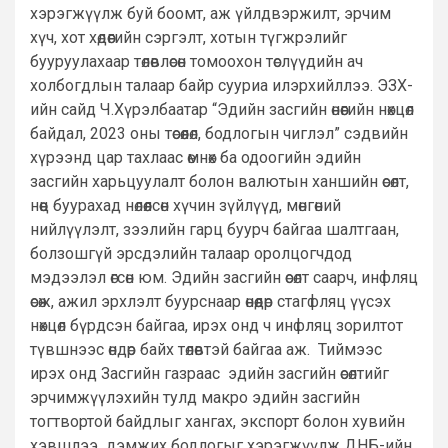
хэрэгжүүлж буй боомт, аж үйлдвэржилт, эрчим
хүч, хот хөдөөгийн сэргэлт, хотын түгжрэлийг
бууруулахаар төлөвлөсөн томоохон төслүүдийн ач
холбогдлын талаар байр сууриа илэрхийллээ. ЭЗХ-
ийн сайд Ч.Хүрэлбаатар “Эдийн засгийн өнөөгийн нөхцөл
байдал, 2023 оны төсөөлөл, бодлогын чиглэл” сэдвийн
хүрээнд цар тахлаас өмнөх ба одоогийн эдийн
засгийн харьцуулалт болон валютын ханшийн өсөлт,
нөөц буурахад нөлөөлсөн хүчин зүйлүүд, мөнгөний
нийлүүлэлт, зээлийн гарц буурч байгаа шалтгаан,
болзошгүй эрсдэлийн талаар оролцогчдод
мэдээлэл өгсөн юм. Эдийн засгийн өсөлт саарч, инфляц
өсөж, ажил эрхлэлт буурснаар өнөөдөр стагфляц үүсэх
нөхцөл бүрдсэн байгаа, ирэх онд ч инфляц зорилтот
түвшнээс өндөр байх төлөвтэй байгаа аж. Тиймээс
ирэх онд Засгийн газраас эдийн засгийн өсөлтийг
эрчимжүүлэхийн тулд макро эдийн засгийн
тогтвортой байдлыг хангах, экспорт болон хувийн
хэвшлээ дэмжих бодлогыг хэрэгжүүлж ДНБ-ийн