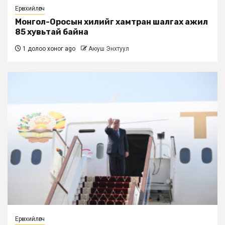
Ерөнхийлөгч
Монгол-Оросын хилийг хамтран шалгах ажил
85 хувьтай байна
1 долоо хоног ago
Аюуш Энхтуул
Ерөнхийлөгч