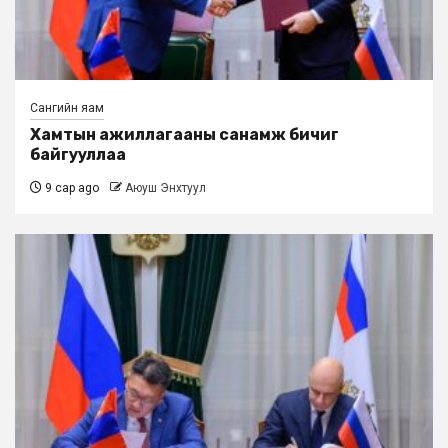
Сангийн яам
Хамтын ажиллагааны санамж бичиг
байгууллаа
9 сар ago
Аюуш Энхтуул