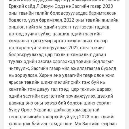
Ерөнхий сайд Л.Оюун-Эрдэнэ Засгийн газар 2023
оны төсвийн төслийг боловсруулахдаа баримталсан
бодлого, үзэл баримтлал, 2022 оны төсвийн жилийн
онцлог, нийгэм, эдийн засагт тулгарсан гадаад
дотоод хүчин зүйлс, цаашид эдийн засгийн
хямралыг сөрсөн ямар арга хэмжээ авах талаар
дэлгэрэнгүй танилцууллаа. 2022 оны төсвийг
боловсруулахад цар тахлын хямралыг даван
туулах эдийн засгаа сэргээхэд төсвийн бодлогыг
чиглүүлж, Засгийн газар үйл ажиллагаагаа бүхэлд
нь зориулсан. Харин энэ удаагийн төсвөөр олон жил
ярьсан төсвийн шинэчлэлийг хийх гэж буй нь
хамгийн том давуу тал гээд цар тахлын дараах
эдийн засгийн сэргэлтийг эрчимжүүлэх, дэлхий
дахинд энэ оны эхээр бий болсон шинэ сорилт
буюу Орос, Украины дайнаас хамааралтай
геополитикийн тодорхойгүй үед 2023 оны төсвийг
хэлэлцэж байгааг тэмдэглэв. Мөн Засгийн газраас