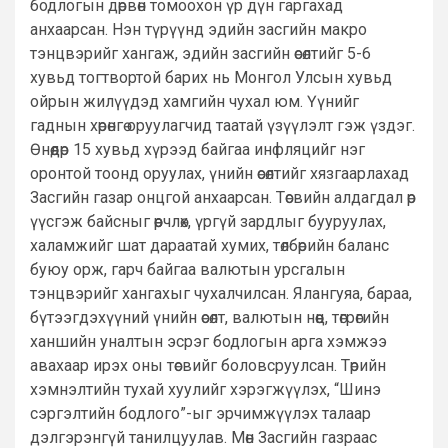
бодлогын дөрвөн томоохон үр дүн гаргахад
анхаарсан. Нэн түрүүнд эдийн засгийн макро
тэнцвэрийг хангаж, эдийн засгийн өсөлтийг 5-6
хувьд тогтвортой барих нь Монгол Улсын хувьд
ойрын жилүүдэд хамгийн чухал юм. Үүнийг
гаднын хөрөнгө оруулагчид таатай үзүүлэлт гэж үздэг.
Өнөөдөр 15 хувьд хүрээд байгаа инфляцийг нэг
оронтой тоонд оруулах, үнийн өсөлтийг хязгаарлахад
Засгийн газар онцгой анхаарсан. Төсвийн алдагдал өр
үүсгэж байсныг өөрчлөх, үргүй зардлыг бууруулах,
халамжийг шат дараатай хумих, төлбөрийн баланс
буюу орж, гарч байгаа валютын урсгалын
тэнцвэрийг хангахыг чухалчилсан. Ялангуяа, бараа,
бүтээгдэхүүний үнийн өсөлт, валютын нөөц, төгрөгийн
ханшийн уналтын эсрэг бодлогын арга хэмжээ
авахаар ирэх оны төсвийг боловсруулсан. Төрийн
хэмнэлтийн тухай хуулийг хэрэгжүүлэх, “Шинэ
сэргэлтийн бодлого”-ыг эрчимжүүлэх талаар
дэлгэрэнгүй танилцуулав. Мөн Засгийн газраас