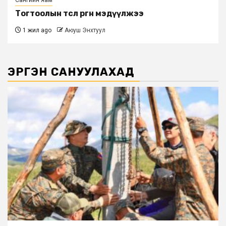
Тогтоолын төсөл өргөн мэдүүлжээ
1 жил ago
Аюуш Энхтуул
ЭРГЭН САНУУЛАХАД