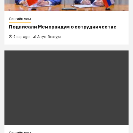
Сангийн яам
Подписали Меморандум о сотрудничестве
9 сар ago
Аюуш Энхтуул
Сангийн яам