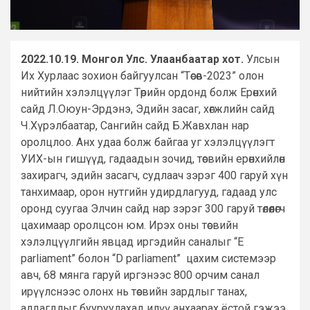
2022.10.19. Монгол Улс. Улаанбаатар хот.
Улсын
Их Хурлаас зохион байгуулсан “Төсөв-2023” олон
нийтийн хэлэлцүүлэг Төрийн ордонд болж Ерөнхий
сайд Л.Оюун-Эрдэнэ, Эдийн засаг, хөгжлийн сайд
Ч.Хүрэлбаатар, Сангийн сайд Б.Жавхлан нар
оролцлоо. Анх удаа болж байгаа уг хэлэлцүүлэгт
УИХ-ын гишүүд, гадаадын зочид, төсвийн ерөнхийлөн
захирагч, эдийн засагч, судлаач зэрэг 400 гаруй хүн
танхимаар, орон нутгийн удирдлагууд, гадаад улс
оронд суугаа Элчин сайд нар зэрэг 300 гаруй төлөөлөгч
цахимаар оролцсон юм. Ирэх оны төсвийн
хэлэлцүүлгийн явцад иргэдийн саналыг “Е
parliament” болон “D parliament” цахим системээр
авч, 68 мянга гаруй иргэнээс 800 орчим санал
ирүүлснээс олонх нь төсвийн зардлыг танах,
алдагдлыг бууруулахад илүү анхаарах ёстой гэжээ.