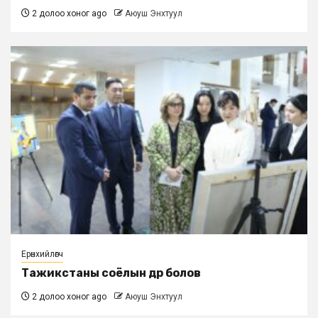
2 долоо хоног ago
Аюуш Энхтуул
Ерөнхийлөгч
Тажикстаны соёлын өдөр болов
2 долоо хоног ago
Аюуш Энхтуул