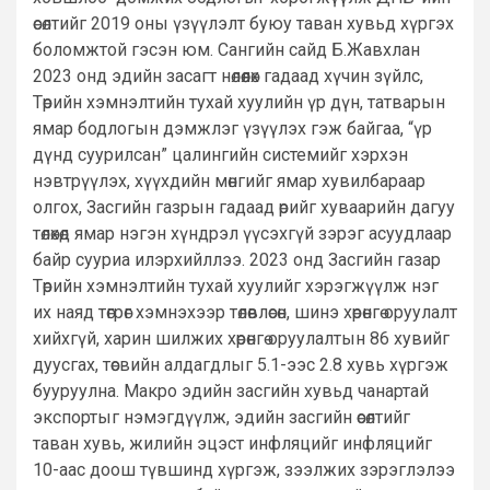
өсөлтийг 2019 оны үзүүлэлт буюу таван хувьд хүргэх
боломжтой гэсэн юм. Сангийн сайд Б.Жавхлан
2023 онд эдийн засагт нөлөөлөх гадаад хүчин зүйлс,
Төрийн хэмнэлтийн тухай хуулийн үр дүн, татварын
ямар бодлогын дэмжлэг үзүүлэх гэж байгаа, “үр
дүнд суурилсан” цалингийн системийг хэрхэн
нэвтрүүлэх, хүүхдийн мөнгийг ямар хувилбараар
олгох, Засгийн газрын гадаад өрийг хуваарийн дагуу
төлөхөд ямар нэгэн хүндрэл үүсэхгүй зэрэг асуудлаар
байр сууриа илэрхийллээ. 2023 онд Засгийн газар
Төрийн хэмнэлтийн тухай хуулийг хэрэгжүүлж нэг
их наяд төгрөг хэмнэхээр төлөвлөсөн, шинэ хөрөнгө оруулалт
хийхгүй, харин шилжих хөрөнгө оруулалтын 86 хувийг
дуусгах, төсвийн алдагдлыг 5.1-ээс 2.8 хувь хүргэж
бууруулна. Макро эдийн засгийн хувьд чанартай
экспортыг нэмэгдүүлж, эдийн засгийн өсөлтийг
таван хувь, жилийн эцэст инфляцийг инфляцийг
10-аас доош түвшинд хүргэж, зээлжих зэрэглэлээ