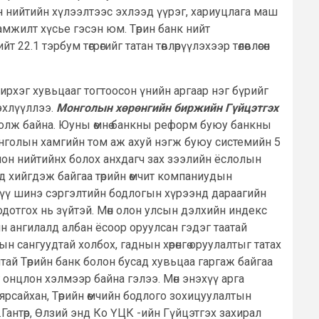
 нийтийн хүлээлтээс эхлээд үүрэг, хариуцлага маш
амжилт хүсье гэсэн юм. Төрин банк нийт
2.1 тэрбум төгрөгийг татан төвлөрүүлэхээр төлөвлөсөн
ирхэг хувьцааг тогтоосон үнийн аргаар нэг бүрийг
 эхлүүллээ.
Монголын хөрөнгийн биржийн Гүйцэтгэх
уд болж байна. Юуны өмнө банкны реформ буюу банкны
Монголын хамгийн том аж ахуй нэгж буюу системийн 5
олон нийтийнх болох анхдагч зах зээлийн ёслолын
д хийгдэж байгаа төрийн өмчит компаниудын
эхүү шинэ сэргэлтийн бодлогын хүрээнд дараагийн
тодотгох нь зүйтэй. Мөн олон улсын дэлхийн индекс
йн ангилалд албан ёсоор оруулсан гэдэг таатай
тын сангуудтай холбох, гаднын хөрөнгө оруулалтыг татах
тай Төрийн банк болон бусад хувьцаа гаргаж байгаа
 онцлон хэлмээр байна гэлээ. Мөн энэхүү арга
рсайхан, Төрийн өмчийн бодлого зохицуулалтын
Гантөр, Өлзий энд Ко ҮЦК -ийн Гүйцэтгэх захирал