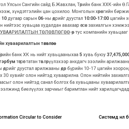
гол Улсын Сангийн сайд Б.Жавхлан, Төрийн банк ХХК-ийн Ө.Га
 нээж, хүндэтгэлийн цан цохилоо. Монголын хөрөнгийн биржи
н
10
дугаар сарын
06
-ны өдрийг дуустал
10:00-17:00
цагийн х
н нийтээс хувьцаа худалдан авахаар өгсөн захиалгын хэмж
 ХУВААРИЛАЛТЫН ТӨЛӨВЛӨГӨӨ
-өөр тус компанийн хувьцаа
хуваарилалтын төлөвлөгөө
Төрийн банк ХК нь нийт хувьцааныхаа
5
хувь буюу
37,475,00
 тэрбум
төгрөг татан төвлөрүүлэхээр анхдагч зээлийн арилжа
өдрийг дуустал арилжааны өдөр бүрийн 10-17 цагийн хоорон
лдэх 30 хувийг олон нийтэд хуваарилна. Олон нийтийн захиа
 цаасыг олон нийтэд санал болгох ба хувьцааны хуваарила
н ээлжинд биелүүлэх зарчмыг баримтлан нийт харилцагчдад 
rmation Circular to Consider
Системд нөлө