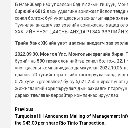
Б.Өлзийбаяр нар үг хэлсэн бөгөөд УИХ-ын гишүүн, Мон
биржийн
6812
дахь удаагийн арилжааг ёслол төгөлдөр
санал болгож буй үнэт цаасны захиалгыг өнөөдрөөс эхлэ
Түүнчлэн анхдагч зах зээлийн арилжааны явцад оло
ХХК-ИЙН ҮНЭТ ЦААСНЫ АНХДАГЧ ЗАХ ЗЭЭЛИЙН
Төрийн банк ХК-ийн үнэт цаасны анхдагч зах зээлийн 
2022.09.30. Монгол Улс. Монголын хөрөнгийн бирж.
бүрийг нь
590
төгрөгөөр олон нийтэд санал болгож,
22.1
үнэт цаасны компаниудаар дамжуулан 2022.10.06-ны 
цаасны 70 хувийг стратегийн хөрөнгө оруулагчдад, ү
0.75 хувь /greenshoe/ буюу 5,621,250 ширхэг үнэт
жижиглэнгийн хөрөнгө оруулагчдын захиалгыг тэргүү
дараах төлөвлөгөөг андеррайтер компаниас ирүүллээ.
Post
Previous
Turquoise Hill Announces Mailing of Management Info
navigation
the $43.00 per share Rio Tinto Transaction…