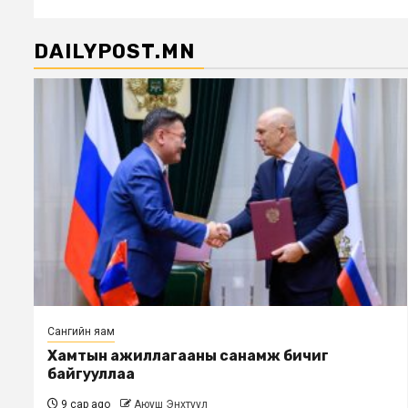
DAILYPOST.MN
Сангийн яам
Хамтын ажиллагааны санамж бичиг
байгууллаа
9 сар ago
Аюуш Энхтуул