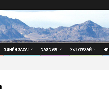
ЭДИЙН ЗАСАГ
ЗАХ ЗЭЭЛ
УУЛ УУРХАЙ
НИ
а