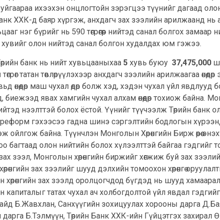
йгаараа ихээхэн онцлогтойн зэрэгцээ түүнийг дагаад олон
анк ХХК-д баяр хүргэж, анхдагч зах зээлийн арилжаанд нь 
нэг бүрийг нь 590 төгрөгөөр нийтэд санал болгох замаар нийт 2
, 30 хувийг олон нийтэд санал болгон худалдах юм гэжээ.
Төрийн банк нь нийт хувьцааныхаа
5
хувь буюу
37,475,000
ш
м
төгрөг татан төвлөрүүлэхээр анхдагч зээлийн арилжаагаа өнөөдөр
вьд өнөөдөр маш чухал өдөр болж хэд, хэдэн чухал үйл явдлу
 биежээд явах хамгийн чухал алхам өнөөдөр тохиож байна. 
нийтэд нээлттэй болох ёстой. Үүнийг түүчээлж Төрийн банк 
ны реформ гэхээсээ гадна шинэ сэргэлтийн бодлогын хүрээн
 ойлгож байна. Түүнчлэн Монголын Хөрөнгийн Бирж өөрөө эн
доо багтаад олон нийтийн болох хүлээлттэй байгаа гэдгийг 
зах зээл, Монголын хөрөнгийн биржийг хөгжиж буй зах зээли
н хөрөнгийн зах зээлийг шууд дэлхийн томоохон хөрөнгө оруулал
н хөрөнгийн зах зээлд оролцогчдод бүгдэд нь шууд хамаарал
 капиталыг татах чухал ач холбогдолтой үйл явдал гэдгийг
д Б.Жавхлан, Санхүүгийн зохицуулах хорооны дарга Д.Бая
дарга Б.Тэлмүүн, Төрийн Банк ХХК-ийн Гүйцэтгэх захирал Ө.