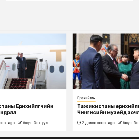
Ерөнхийлөгч
таны Ерөнхийлөгчийн
Тажикистаны ерөнхийлө
дөрлөлөө
Чингисийн музейд зоч
оног ago
Аюуш Энхтуул
2 долоо хоног ago
Аюуш Эн