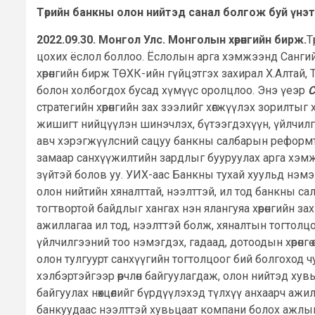
Төрийн банкны олон нийтэд санал болгож буй үнэ
2022.09.30. Монгол Улс. Монголын хөрөнгийн бирж.
Т
цохих ёслол боллоо. Ёслолын арга хэмжээнд Сангий
хөрөнгийн бирж ТӨХК-ийн гүйцэтгэх захирал Х.Алтай, 
болон холбогдох бусад хүмүүс оролцлоо. Энэ үеэр
С
стратегийн хөрөнгийн зах зээлийг хөгжүүлэх зорилты
жишигт нийцүүлэн шинэчлэх, бүтээгдэхүүн, үйлчилгэ
авч хэрэгжүүлсний сацуу банкны салбарын реформтой
замаар санхүүжилтийн зардлыг бууруулах арга хэмж
зүйтэй болов уу. УИХ-аас Банкны тухай хуульд нэмэл
олон нийтийн хяналттай, нээлттэй, ил тод банкны са
тогтвортой байдлыг хангах нэн ялангуяа хөрөнгийн 
ажиллагаа ил тод, нээлттэй болж, хяналтын тогтолцоо 
үйлчилгээний тоо нэмэгдэх, гадаад, дотоодын хөрөнг
олон тулгуурт санхүүгийн тогтолцоог бий болгоход 
хэлбэртэйгээр өөрчлөн байгуулагдаж, олон нийтэд хув
байгуулах нөхцөлийг бүрдүүлэхэд түлхүү анхаарч ажил
банкуудаас нээлттэй хувьцаат компани болох ажлыг т