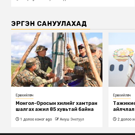
ЭРГЭН САНУУЛАХАД
Ерөнхийлөгч
Ерөнхийлөгч
Монгол-Оросын хилийг хамтран
Тажикис
шалгах ажил 85 хувьтай байна
айлчлал өн
1 долоо хоног ago
Аюуш Энхтуул
2 долоо х