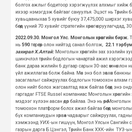
болгох ажлыг бодитоор хэрэгжүүлэх алхмыг хийж бу
ихээр нэмэгдэж байгааг сануулъя. Эцэст нь Төрийн б
хувьцааныхаа 5 хувийг буюу 37,475,000 ширхэг хувьцааг 
бөгөөд үүний 70 хувийг стратегийн хөрөнгө оруулагчдад
2022.09.30. Монгол Улс. Монголын хөрөнгийн бирж.
нь
590
төгрөгөөр олон нийтэд санал болгож,
22.1 тэрбу
захирал Х.Алтай:
Монголын хөрөнгийн зах зээлийн ху
шинэчлэл төрийн бодлогын чанартай ажил хэрэгжээд,
банк дараа жилийн 6 дугаар сарын 30-аас өмнө олон 
үйл ажиллагаа болж байна. Мөн энэ бол зөвхөн банк
засаглалыг сайжруулах бодлогын томоохон алхам гэж
олон нийт болох жагсаалтад явж байгаа бөгөөд энэ он
гаргадаг FTSE Russel компаниас Монголын хөрөнгийн 
мэдээг хүлээн авсан өдөр байлаа. Энэ нь өөрөө Монголы
томоохон платформ болох ажил байгаа бөгөөд монголы
бүх компаниудын хөрвөх чадварыг сайжруулах, гаднын
хэмжээнд УИХ-ын гишүүн, Монгол Улсын Сангийн сай
газрын дарга Б.Цэнгэл, Төрийн Банк ХХК-ийн ТУЗ-ын 