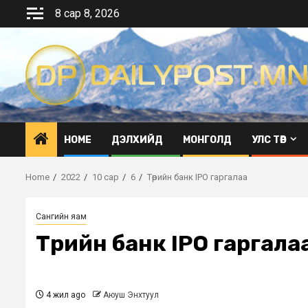
Skip
8 сар 8, 2026
to
content
HOME
ДЭЛХИЙД
МОНГОЛД
УЛС ТӨР
Home
2022
10 сар
6
Төрийн банк IPO гаргалаа
Сангийн яам
Төрийн банк IPO гаргала
4 жил ago
Аюуш Энхтуул