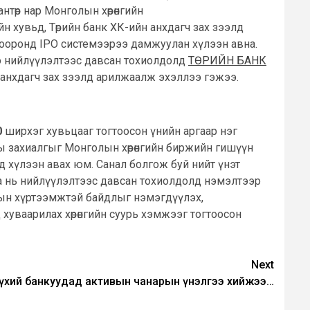
нтөр нар Монголын хөрөнгийн
йн хувьд, Төрийн банк ХК-ийн анхдагч зах зээлд
ооронд IPO системээрээ дамжуулан хүлээн авна.
ээ нийлүүлэлтээс давсан тохиолдолд
ТӨРИЙН БАНК
г анхдагч зах зээлд арилжаалж эхэллээ гэжээ.
0
ширхэг хувьцааг тогтоосон үнийн аргаар нэг
аны захиалгыг Монголын хөрөнгийн биржийн гишүүн
д хүлээн авах юм. Санал болгож буй нийт үнэт
лга нь нийлүүлэлтээс давсан тохиолдолд нэмэлтээр
лтын хүртээмжтэй байдлыг нэмэгдүүлэх,
хуваарилах хөрөнгийн суурь хэмжээг тогтоосон
Next
ө бүхий банкуудад активын чанарын үнэлгээ хийжээ…