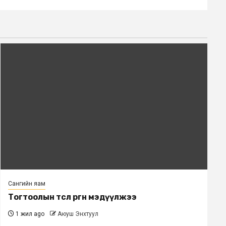
Сангийн яам
Тогтоолын төсөл өргөн мэдүүлжээ
1 жил ago
Аюуш Энхтуул