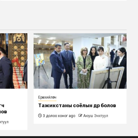
Ерөнхийлөгч
гч
Тажикстаны соёлын өдөр болов
лов
3 долоо хоног ago
Аюуш Энхтуул
хтуул