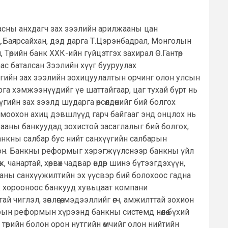
аасны анхдагч зах зээлийн арилжааны цан
.Баярсайхан, дэд дарга Т.Цэрэнбадрал, Монголын
 Төрийн банк ХХК-ийн гүйцэтгэх захирал Ө.Гантөр
ас баталсан Зээлийн хүүг бууруулах
өнгийн зах зээлийн зохицуулалтын орчинг олон улсын
га хэмжээнүүдийг үе шаттайгаар, цаг тухай бүрт нь
н зах зээлд шударга өрсөлдөөнийг бий болгох
омоохон ахиц дэвшлүүд гарч байгааг энд онцлох нь
лжааны банкуудад зохистой засаглалыг бий болгох,
банкны салбар бус нийт санхүүгийн салбарын
олсон. Банкны реформыг хэрэгжүүлснээр банкны үйл
 чанартай, хөрвөх чадвар өндөр шинэ бүтээгдэхүүн,
цааны санхүүжилтийн эх үүсвэр бий болохоос гадна
ах хорооноос банкууд хувьцаат компани
чиглэл, зөвлөгөө, мэдээллийг өгч, амжилттай зохион
барын реформын хүрээнд банкны системд нөлөө бүхий
 төрийн болон орон нутгийн өмчийг олон нийтийн