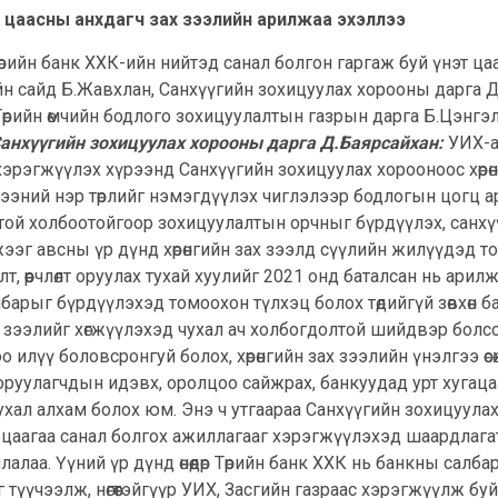
т цаасны анхдагч зах зээлийн арилжаа эхэллээ
өрийн банк ХХК-ийн нийтэд санал болгон гаргаж буй үнэт ц
н сайд Б.Жавхлан, Санхүүгийн зохицуулах хорооны дарга Д
Төрийн өмчийн бодлого зохицуулалтын газрын дарга Б.Цэнгэл,
анхүүгийн зохицуулах хорооны дарга Д.Баярсайхан:
УИХ-а
г хэрэгжүүлэх хүрээнд Санхүүгийн зохицуулах хорооноос хөр
эний нэр төрлийг нэмэгдүүлэх чиглэлээр бодлогын цогц ар
 холбоотойгоор зохицуулалтын орчныг бүрдүүлэх, санхүүгий
ээг авсны үр дүнд хөрөнгийн зах зээлд сүүлийн жилүүдэд т
т, өөрчлөлт оруулах тухай хуулийг 2021 онд баталсан нь ари
лбарыг бүрдүүлэхэд томоохон түлхэц болох төдийгүй зөвхөн 
зах зээлийг хөгжүүлэхэд чухал ач холбогдолтой шийдвэр б
илүү боловсронгуй болох, хөрөнгийн зах зээлийн үнэлгээ өсөж,
ө оруулагчдын идэвх, оролцоо сайжрах, банкуудад урт хуга
чухал алхам болох юм. Энэ ч утгаараа Санхүүгийн зохицуул
ьцаагаа санал болгох ажиллагааг хэрэгжүүлэхэд шаардлагатай 
лалаа. Үүний үр дүнд өнөөдөр Төрийн банк ХХК нь банкны сал
үүчээлж, нөгөөтэйгүүр УИХ, Засгийн газраас хэрэгжүүлж буй