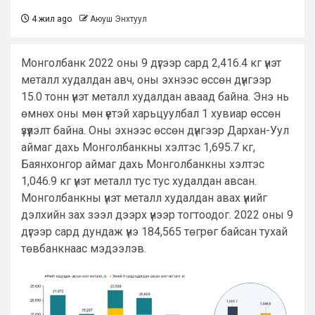
4 жил ago
Аюуш Энхтуул
Монголбанк 2022 оны 9 дүгээр сард 2,416.4 кг үнэт
металл худалдан авч, оны эхнээс өссөн дүнгээр
15.0 тонн үнэт металл худалдан аваад байна. Энэ нь
өмнөх оны мөн үетэй харьцуулбал 1 хувиар өссөн
үзүүлэлт байна. Оны эхнээс өссөн дүнгээр Дархан-Уул
аймаг дахь Монголбанкны хэлтэс 1,695.7 кг,
Баянхонгор аймаг дахь Монголбанкны хэлтэс
1,046.9 кг үнэт металл тус тус худалдан авсан.
Монголбанкны үнэт металл худалдан авах үнийг
дэлхийн зах зээл дээрх үнээр тогтоодог. 2022 оны 9
дүгээр сард дундаж үнэ 184,565 төгрөг байсан тухай
төвбанкнаас мэдээлэв.