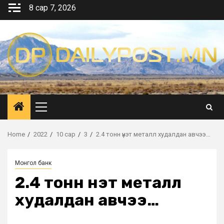
Skip
8 сар 7, 2026
to
content
Primary
Menu
Home
2022
10 сар
3
2.4 тонн үнэт металл худалдан авчээ…
Монгол банк
2.4 тонн үнэт металл
худалдан авчээ…