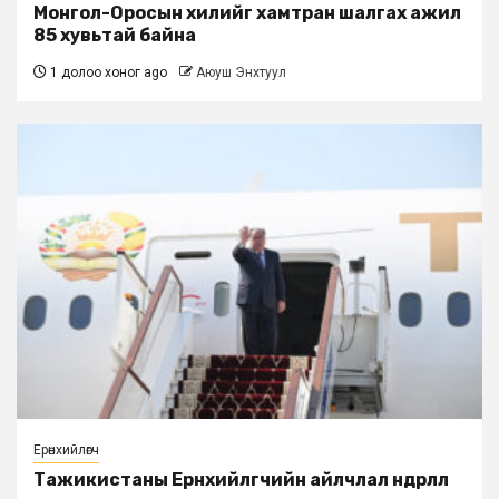
Монгол-Оросын хилийг хамтран шалгах ажил
85 хувьтай байна
1 долоо хоног ago
Аюуш Энхтуул
Ерөнхийлөгч
Тажикистаны Ерөнхийлөгчийн айлчлал өндөрлөлөө