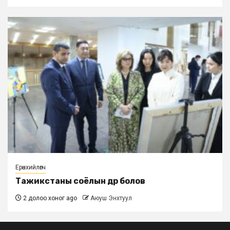
Ерөнхийлөгч
Тажикстаны соёлын өдөр болов
2 долоо хоног ago
Аюуш Энхтуул