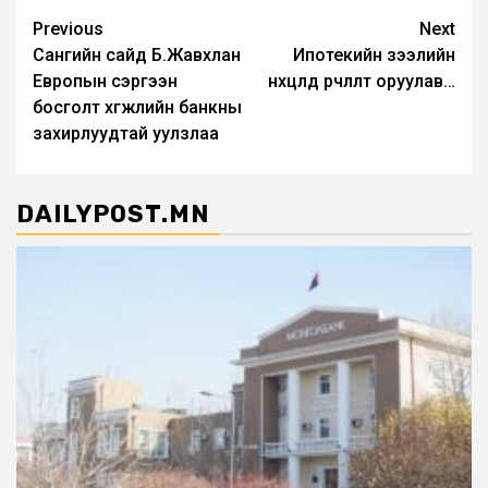
Post
Previous
Next
Сангийн сайд Б.Жавхлан
Ипотекийн зээлийн
navigation
Европын сэргээн
нөхцөлд өөрчлөлт оруулав…
босголт хөгжлийн банкны
захирлуудтай уулзлаа
DAILYPOST.MN