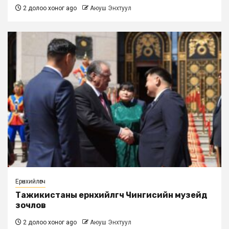
2 долоо хоног ago
Аюуш Энхтуул
Ерөнхийлөгч
Тажикистаны ерөнхийлөгч Чингисийн музейд
зочлов
2 долоо хоног ago
Аюуш Энхтуул