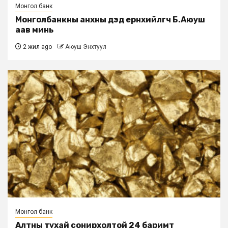
Монгол банк
Монголбанкны анхны дэд eрөнхийлөгч Б.Аюуш
аав минь
2 жил ago
Аюуш Энхтуул
Монгол банк
Алтны тухай сонирхолтой 24 баримт