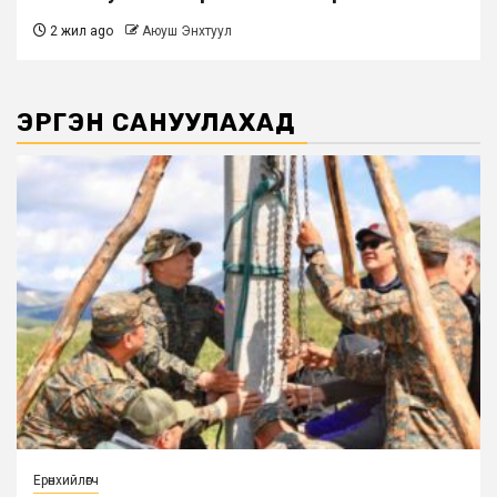
2 жил ago
Аюуш Энхтуул
ЭРГЭН САНУУЛАХАД
Ерөнхийлөгч