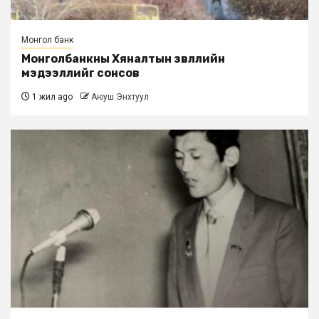
Монгол банк
Монголбанкны Хяналтын зөвлөлийн
мэдээллийг сонсов
1 жил ago
Аюуш Энхтуул